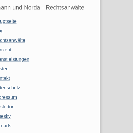
ann und Norda - Rechtsanwälte
uptseite
og
chtsanwälte
nzept
enstleistungen
sten
ntakt
tenschutz
pressum
stodon
uesky
reads