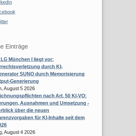
nkedin
cebook
tter
le Einträge
t LG München I liegt vor:
rechtsverletzung durch KI-
enerator SUNO durch Memorisierung
tput-Generierung
h, August 5 2026
chnungspflichten nach Art. 50 KI-VO:
erungen, Ausnahmen und Umsetzung -
rblick über die neuen
renzvorgaben für KI-Inhalte seit dem
026
g, August 4 2026