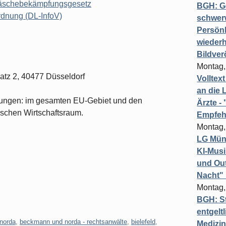
wäschebekämpfungsgesetz
BGH: G
rdnung (DL-InfoV)
schwer
Persönl
wiederh
Bildver
Montag,
atz 2, 40477 Düsseldorf
Volltex
an die L
rungen: im gesamten EU-Gebiet und den
Ärzte 
schen Wirtschaftsraum.
Empfeh
Montag,
LG Münc
KI-Mus
und Out
Nacht"
Montag,
BGH: St
entgelt
norda
,
beckmann und norda - rechtsanwälte
,
bielefeld
,
Medizi