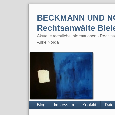
Skip
to
BECKMANN UND N
content
Rechtsanwälte Biel
Aktuelle rechtliche Informationen - Rech
Anke Norda
Blog
Impressum
Kontakt
Daten