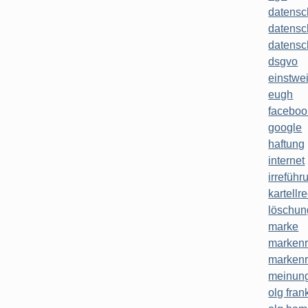
datensc
datensc
datensc
dsgvo
einstwe
eugh
faceboo
google
haftung
internet
irreführ
kartellr
löschun
marke
markenr
markenr
meinung
olg frank