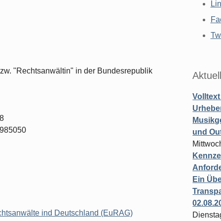
Li
Fa
Twi
bzw. "Rechtsanwältin" in der Bundesrepublik
Aktuel
Volltex
Urheber
18
Musikg
/985050
und Ou
Mittwoc
Kennzei
Anford
Ein Übe
Transpa
02.08.2
echtsanwälte ind Deutschland (EuRAG)
Diensta