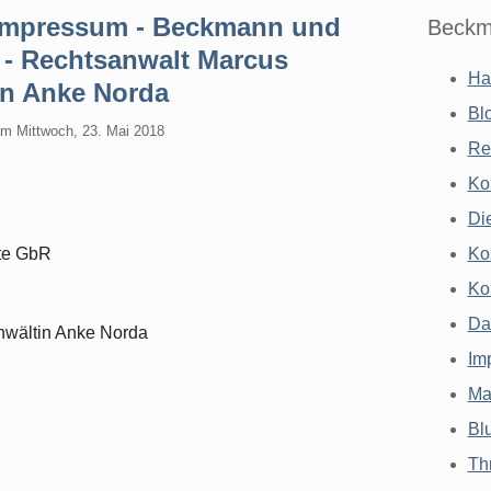
 Impressum - Beckmann und
Beckm
- Rechtsanwalt Marcus
Ha
in Anke Norda
Bl
am
Mittwoch, 23. Mai 2018
Re
Ko
Di
te GbR
Ko
Ko
Da
wältin Anke Norda
Im
Ma
Bl
Th