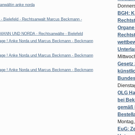
sanwältin anke norda
Donners
BGH: K
- Bielefeld - Rechtsanwalt Marcus Beckmann -
Rechtst
Organe 
KMANN UND NORDA - Rechtsanwälte - Bielefeld
Rechts
tage ! Anke Norda und Marcus Beckmann - Beckmann
wettbew
Unterl
tage ! Anke Norda und Marcus Beckmann - Beckmann
Mittwoch
Gesetz
tage ! Anke Norda und Marcus Beckmann - Beckmann
künstli
Bundesg
Diensta
OLG Ha
bei Bek
gemäß §
Bestel
Montag,
EuG: Z