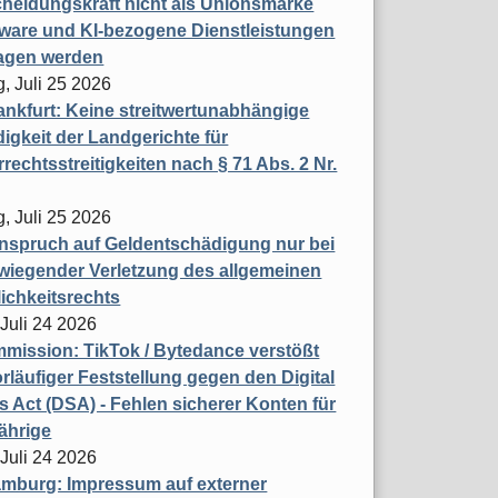
heidungskraft nicht als Unionsmarke
tware und KI-bezogene Dienstleistungen
ragen werden
, Juli 25 2026
nkfurt: Keine streitwertunabhängige
igkeit der Landgerichte für
rechtsstreitigkeiten nach § 71 Abs. 2 Nr.
, Juli 25 2026
nspruch auf Geldentschädigung nur bei
wiegender Verletzung des allgemeinen
ichkeitsrechts
 Juli 24 2026
ission: TikTok / Bytedance verstößt
rläufiger Feststellung gegen den Digital
s Act (DSA) - Fehlen sicherer Konten für
ährige
 Juli 24 2026
mburg: Impressum auf externer