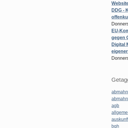
Website
DDG - 
offenku
Donners
EU-Kom
gegen 
Digital
eigener
Donners
Getagg
abmahn
abmahn
agb
allgeme
auskunf
bgh