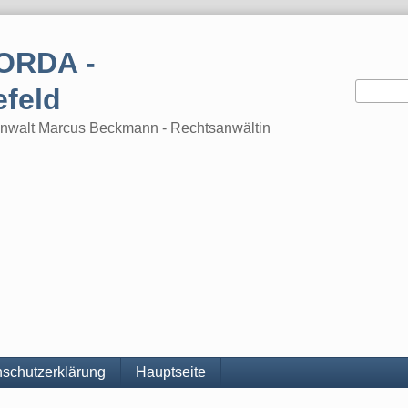
ORDA -
efeld
tsanwalt Marcus Beckmann - Rechtsanwältin
schutzerklärung
Hauptseite