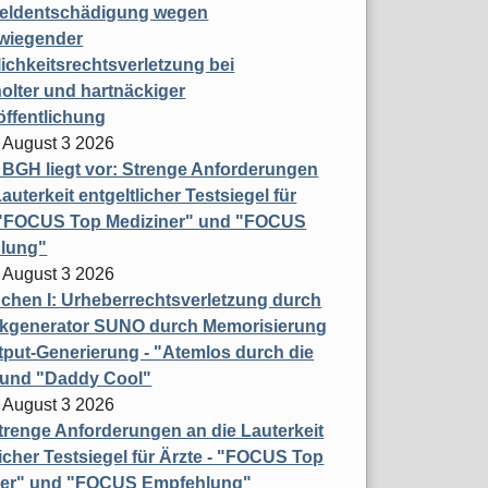
eldentschädigung wegen
wiegender
ichkeitsrechtsverletzung bei
olter und hartnäckiger
öffentlichung
 August 3 2026
t BGH liegt vor: Strenge Anforderungen
auterkeit entgeltlicher Testsiegel für
- "FOCUS Top Mediziner" und "FOCUS
lung"
 August 3 2026
hen I: Urheberrechtsverletzung durch
ikgenerator SUNO durch Memorisierung
put-Generierung - "Atemlos durch die
 und "Daddy Cool"
 August 3 2026
renge Anforderungen an die Lauterkeit
licher Testsiegel für Ärzte - "FOCUS Top
ner" und "FOCUS Empfehlung"