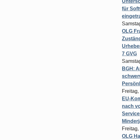
Untersc
für Sof
einget
Samstag
OLG Fra
Zuständ
Urheber
7 GVG
Samstag
BGH: A
schwer
Persönl
Freitag,
EU-Komm
nach vo
Service
Minderj
Freitag,
OLG Ha