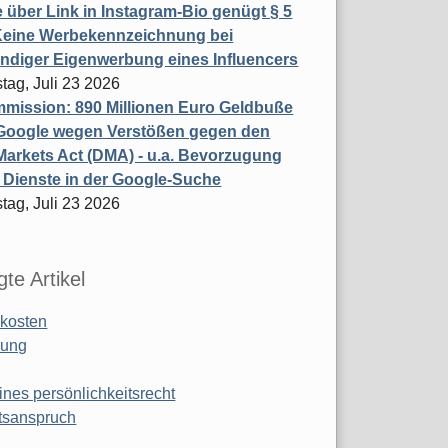
 über Link in Instagram-Bio genügt § 5
Keine Werbekennzeichnung bei
ndiger Eigenwerbung eines Influencers
tag, Juli 23 2026
mission: 890 Millionen Euro Geldbuße
Google wegen Verstößen gegen den
 Markets Act (DMA) - u.a. Bevorzugung
 Dienste in der Google-Suche
tag, Juli 23 2026
te Artikel
kosten
ung
ines persönlichkeitsrecht
tsanspruch