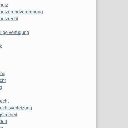
hutz
hutzgrundverordnung
hutzrecht
ilige verfügung
k
ung
echt
g
echt
echtsverletzung
sfreiheit
furt