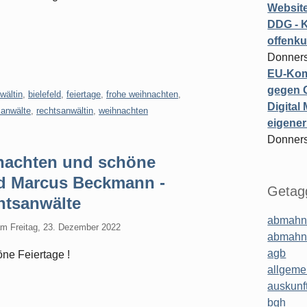
Website
DDG - 
offenku
Donners
EU-Kom
gegen 
wältin
,
bielefeld
,
feiertage
,
frohe weihnachten
,
Digital
sanwälte
,
rechtsanwältin
,
weihnachten
eigener
Donners
nachten und schöne
nd Marcus Beckmann -
Getagg
tsanwälte
abmahn
am
Freitag, 23. Dezember 2022
abmahn
agb
ne Feiertage !
allgeme
auskunf
bgh