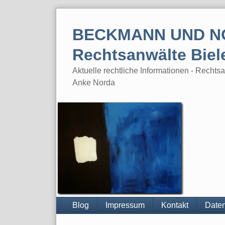
Skip
to
BECKMANN UND N
content
Rechtsanwälte Biel
Aktuelle rechtliche Informationen - Rech
Anke Norda
Blog
Impressum
Kontakt
Daten