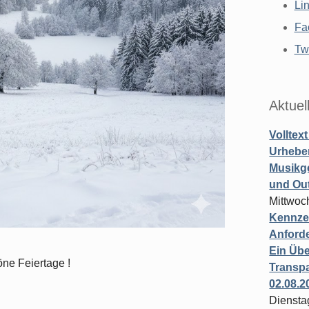
Li
Fa
Twi
Aktuel
Volltex
Urheber
Musikg
und Ou
Mittwoc
Kennzei
Anford
Ein Übe
ne Feiertage !
Transpa
02.08.2
Diensta