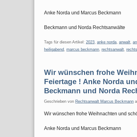
Anke Norda und Marcus Beckmann
Beckmann und Norda Rechtsanwälte
Tags für diesen Artikel:
2023
,
anke norda
,
anwalt
,
an
heiligabend
,
marcus beckmann
,
rechtsanwalt
,
recht
Wir wünschen frohe Weih
Feiertage ! Anke Norda u
Beckmann und Norda Rech
Geschrieben von
Rechtsanwalt Marcus Beckmann
Wir wünschen frohe Weihnachten und schö
Anke Norda und Marcus Beckmann