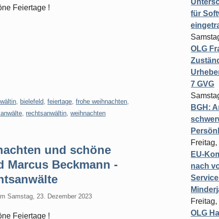
Untersc
ne Feiertage !
für Sof
einget
Samstag
OLG Fra
Zuständ
Urheber
7 GVG
Samstag
wältin
,
bielefeld
,
feiertage
,
frohe weihnachten
,
BGH: A
sanwälte
,
rechtsanwältin
,
weihnachten
schwer
Persönl
Freitag,
nachten und schöne
EU-Komm
nd Marcus Beckmann -
nach vo
tsanwälte
Service
Minderj
am
Samstag, 23. Dezember 2023
Freitag,
OLG Ha
ne Feiertage !