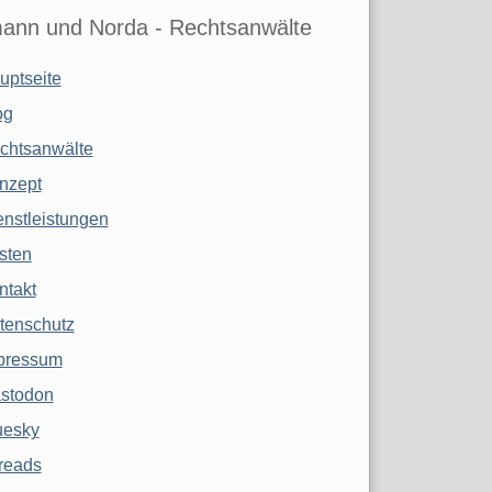
ann und Norda - Rechtsanwälte
uptseite
og
chtsanwälte
nzept
enstleistungen
sten
ntakt
tenschutz
pressum
stodon
uesky
reads