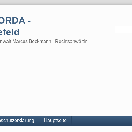
ORDA -
efeld
tsanwalt Marcus Beckmann - Rechtsanwältin
schutzerklärung
Hauptseite