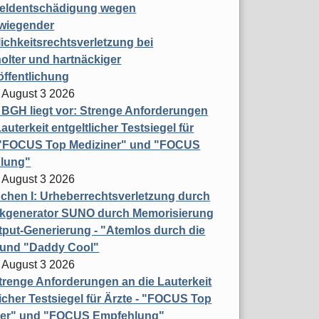
eldentschädigung wegen
wiegender
ichkeitsrechtsverletzung bei
olter und hartnäckiger
öffentlichung
 August 3 2026
t BGH liegt vor: Strenge Anforderungen
auterkeit entgeltlicher Testsiegel für
- "FOCUS Top Mediziner" und "FOCUS
lung"
 August 3 2026
hen I: Urheberrechtsverletzung durch
ikgenerator SUNO durch Memorisierung
put-Generierung - "Atemlos durch die
 und "Daddy Cool"
 August 3 2026
renge Anforderungen an die Lauterkeit
licher Testsiegel für Ärzte - "FOCUS Top
ner" und "FOCUS Empfehlung"