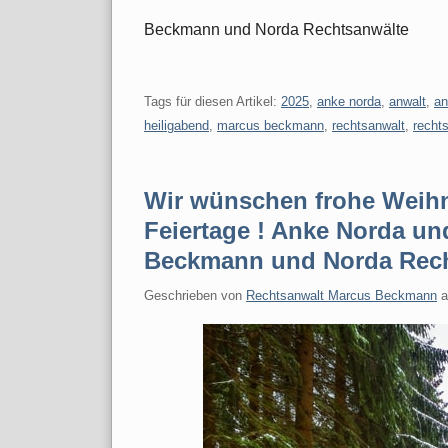
Beckmann und Norda Rechtsanwälte
Tags für diesen Artikel:
2025
,
anke norda
,
anwalt
,
an
heiligabend
,
marcus beckmann
,
rechtsanwalt
,
recht
Wir wünschen frohe Weih
Feiertage ! Anke Norda u
Beckmann und Norda Rech
Geschrieben von
Rechtsanwalt Marcus Beckmann