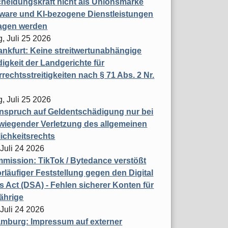
heidungskraft nicht als Unionsmarke
tware und KI-bezogene Dienstleistungen
ragen werden
, Juli 25 2026
nkfurt: Keine streitwertunabhängige
igkeit der Landgerichte für
rechtsstreitigkeiten nach § 71 Abs. 2 Nr.
, Juli 25 2026
nspruch auf Geldentschädigung nur bei
wiegender Verletzung des allgemeinen
ichkeitsrechts
 Juli 24 2026
ission: TikTok / Bytedance verstößt
rläufiger Feststellung gegen den Digital
s Act (DSA) - Fehlen sicherer Konten für
ährige
 Juli 24 2026
mburg: Impressum auf externer