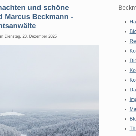
nachten und schöne
Beckm
nd Marcus Beckmann -
Ha
tsanwälte
Bl
am
Dienstag, 23. Dezember 2025
Re
Ko
Di
Ko
Ko
Da
Im
Ma
Bl
Th