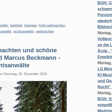
BGH: G
schwer
Persönl
wiederh
wältin
,
bielefeld
,
feiertage
,
frohe weihnachten
,
Bildver
sanwälte
,
rechtsanwältin
,
weihnachten
Montag,
Volltex
an die L
nachten und schöne
Ärzte 
nd Marcus Beckmann -
Empfeh
Montag,
tsanwälte
LG Münc
am
Dienstag, 24. Dezember 2024
KI-Mus
und Out
Nacht"
Montag,
BGH: St
entgelt
Medizi