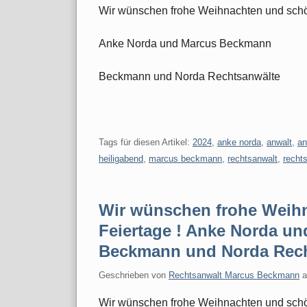
Wir wünschen frohe Weihnachten und schö
Anke Norda und Marcus Beckmann
Beckmann und Norda Rechtsanwälte
Tags für diesen Artikel:
2024
,
anke norda
,
anwalt
,
an
heiligabend
,
marcus beckmann
,
rechtsanwalt
,
recht
Wir wünschen frohe Weih
Feiertage ! Anke Norda u
Beckmann und Norda Rech
Geschrieben von
Rechtsanwalt Marcus Beckmann
Wir wünschen frohe Weihnachten und schö