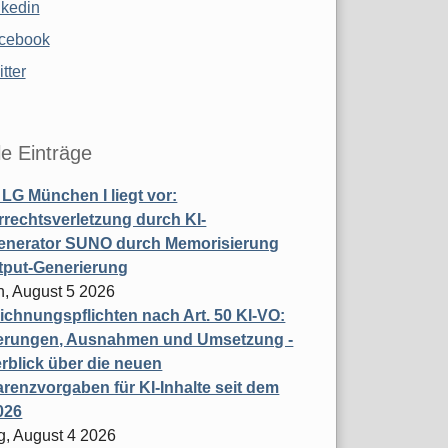
nkedin
cebook
tter
le Einträge
t LG München I liegt vor:
rechtsverletzung durch KI-
enerator SUNO durch Memorisierung
tput-Generierung
h, August 5 2026
chnungspflichten nach Art. 50 KI-VO:
erungen, Ausnahmen und Umsetzung -
rblick über die neuen
renzvorgaben für KI-Inhalte seit dem
026
g, August 4 2026