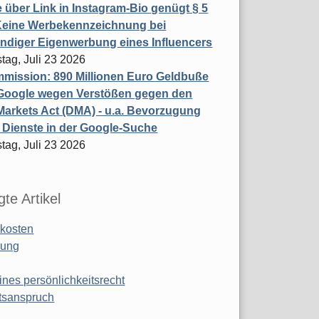
 über Link in Instagram-Bio genügt § 5
Keine Werbekennzeichnung bei
ndiger Eigenwerbung eines Influencers
tag, Juli 23 2026
mission: 890 Millionen Euro Geldbuße
Google wegen Verstößen gegen den
 Markets Act (DMA) - u.a. Bevorzugung
 Dienste in der Google-Suche
tag, Juli 23 2026
te Artikel
kosten
ung
ines persönlichkeitsrecht
tsanspruch