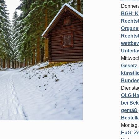
Donners
BGH: K
Rechtst
Organe 
Rechts
wettbew
Unterl
Mittwoch
Gesetz
künstli
Bundesg
Diensta
OLG Ha
bei Bek
gemäß §
Bestel
Montag,
EuG: Z