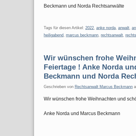
Beckmann und Norda Rechtsanwälte
Tags für diesen Artikel:
2022
,
anke norda
,
anwalt
,
an
heiligabend
,
marcus beckmann
,
rechtsanwalt
,
recht
Wir wünschen frohe Weih
Feiertage ! Anke Norda u
Beckmann und Norda Rech
Geschrieben von
Rechtsanwalt Marcus Beckmann
Wir wünschen frohe Weihnachten und schö
Anke Norda und Marcus Beckmann