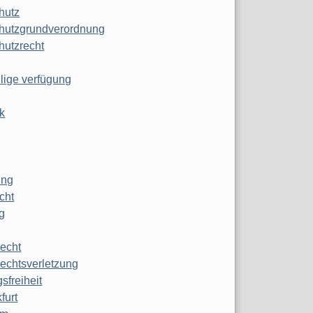
hutz
hutzgrundverordnung
hutzrecht
ilige verfügung
k
ung
echt
g
echt
echtsverletzung
sfreiheit
furt