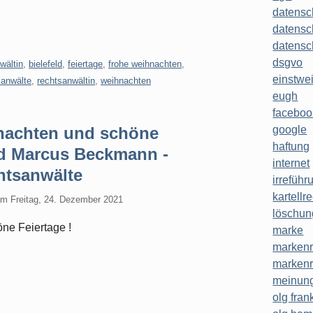
datensc
datensc
datensc
dsgvo
wältin
,
bielefeld
,
feiertage
,
frohe weihnachten
,
einstwe
sanwälte
,
rechtsanwältin
,
weihnachten
eugh
faceboo
google
nachten und schöne
haftung
nd Marcus Beckmann -
internet
tsanwälte
irreführ
kartellr
am
Freitag, 24. Dezember 2021
löschun
ne Feiertage !
marke
markenr
markenr
meinung
olg frank