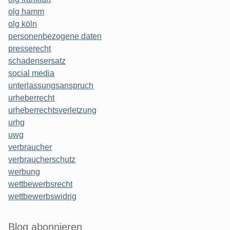
olg hamm
olg köln
personenbezogene daten
presserecht
schadensersatz
social media
unterlassungsanspruch
urheberrecht
urheberrechtsverletzung
urhg
uwg
verbraucher
verbraucherschutz
werbung
wettbewerbsrecht
wettbewerbswidrig
Blog abonnieren