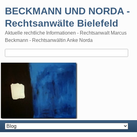
Skip
BECKMANN UND NORDA -
to
content
Rechtsanwälte Bielefeld
Aktuelle rechtliche Informationen - Rechtsanwalt Marcus
Beckmann - Rechtsanwältin Anke Norda