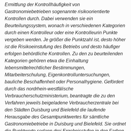
Ermittlung der Kontrollhäu­figkeit von
Gastronomiebetrieben sogenannte risikoorientierte
Kontrollen durch. Da­bei verwenden sie ein
Beurteilungssystem, wonach in verschiedenen Kategorien
durch einen Kontrolleur oder eine Kontrolleurin Punkte
vergeben werden. Je größer die Punktzahl ist, desto höher
ist die Risikoeinstufung des Betriebs und desto häufi­ger
erfolgen behördliche Kontrollen. Zu den zu beurteilenden
Kategorien gehören etwa die Einhaltung
lebensmittelrechtlicher Bestimmungen,
Mitarbeiterschulung, Ei­genkontrolluntersuchungen,
bauliche Beschaffenheit oder Personalhygiene. Geför­dert
durch das nordrhein-westfälische
Verbraucherschutzministerium, beantragte die zu den
Verfahren jeweils beigeladene Verbraucherzentrale bei
den Städten Duisburg und Bielefeld die laufende
Herausgabe des Gesamtpunktwertes für sämtliche
Gastronomiebetriebe in Duisburg und Bielefeld. Sie ordnet
die Punktwerte sodann drei Ergebnisstufen in den Farben