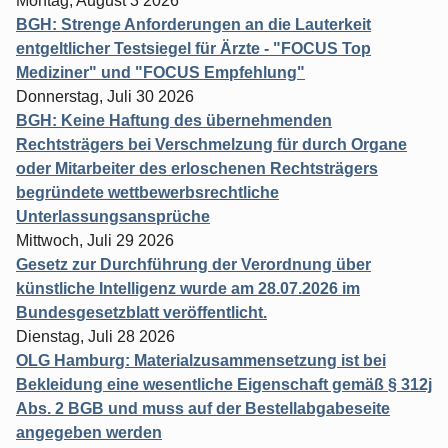
Montag, August 3 2026
BGH: Strenge Anforderungen an die Lauterkeit
entgeltlicher Testsiegel für Ärzte - "FOCUS Top
Mediziner" und "FOCUS Empfehlung"
Donnerstag, Juli 30 2026
BGH: Keine Haftung des übernehmenden
Rechtsträgers bei Verschmelzung für durch Organe
oder Mitarbeiter des erloschenen Rechtsträgers
begründete wettbewerbsrechtliche
Unterlassungsansprüche
Mittwoch, Juli 29 2026
Gesetz zur Durchführung der Verordnung über
künstliche Intelligenz wurde am 28.07.2026 im
Bundesgesetzblatt veröffentlicht.
Dienstag, Juli 28 2026
OLG Hamburg: Materialzusammensetzung ist bei
Bekleidung eine wesentliche Eigenschaft gemäß § 312j
Abs. 2 BGB und muss auf der Bestellabgabeseite
angegeben werden