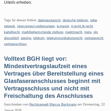
Urteils erheben.
Tags für diesen Artikel:
datenaustausch
,
deutsche telekom
,
edge
network
,
interconnect-verbinsungen
,
ip-transit
,
it-recht.tk-recht
,
kartellrecht
,
marktbeherrschende stellung
,
marktmacht
,
meta
,
olg
düsseldorf
,
peering
,
telekom
,
telekommunikationsrecht
,
vertragsrecht
,
vertragsschluss
Volltext BGH liegt vor:
Mindestvertragslaufzeit eines
Vertrages über Bereitstellung eines
Glasfaseranschlusses beginnt mit
Vertragsschluss und nicht mit
Freischaltung des Anschlusses
Geschrieben von
Rechtsanwalt Marcus Beckmann
am
Donnerstag, 22.
Januar 2026