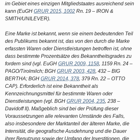
im Gebiet eines einzigen Mitgliedstaates ausreichend sein
kann (EuGH
GRUR 2015, 1002
Rn. 19 – IRON &
SMITH/UNILEVER).
Eine Marke ist bekannt, wenn sie einem bedeutenden Teil
des Publikums bekannt ist, das von den durch die Marke
erfassten Waren oder Dienstleistungen betroffen ist, ohne
dass bestimmte Prozentsätze des Bekanntheitsgrades zu
fordern sind (vgl. EuGH
GRUR 2009, 1158
, 1159 Rn. 24 –
PAGO/Tirolmilch; BGH
GRUR 2003, 428
, 432 – BIG
BERTHA; BGH
GRUR 2014, 378
, 379 Rn. 22 – OTTO
CAP). Erforderlich ist eine Bekanntheit als
Kennzeichnungsmittel für bestimmte Waren oder
Dienstleistungen (vgl. BGH
GRUR 2004, 235
, 238 –
Davidoff II). Maßgeblich sind bei der Prüfung dieser
Voraussetzungen alle relevanten Umstände des Falls,
also insbesondere der Marktanteil der älteren Marke, die
Intensität, die geografische Ausdehnung und die Dauer
ihrer Benutzung sowie der Umfang der Investitionen, die