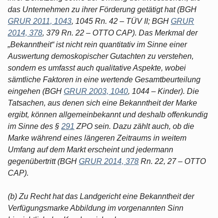
das Unternehmen zu ihrer Förderung getätigt hat (BGH
GRUR 2011, 1043
, 1045 Rn. 42 – TÜV II; BGH
GRUR
2014, 378
, 379 Rn. 22 – OTTO CAP). Das Merkmal der
„Bekanntheit“ ist nicht rein quantitativ im Sinne einer
Auswertung demoskopischer Gutachten zu verstehen,
sondern es umfasst auch qualitative Aspekte, wobei
sämtliche Faktoren in eine wertende Gesamtbeurteilung
eingehen (BGH
GRUR 2003, 1040
, 1044 – Kinder). Die
Tatsachen, aus denen sich eine Bekanntheit der Marke
ergibt, können allgemeinbekannt und deshalb offenkundig
im Sinne des §
291
ZPO sein. Dazu zählt auch, ob die
Marke während eines längeren Zeitraums in weitem
Umfang auf dem Markt erscheint und jedermann
gegenübertritt (BGH
GRUR 2014, 378
Rn. 22, 27 – OTTO
CAP).
(b) Zu Recht hat das Landgericht eine Bekanntheit der
Verfügungsmarke Abbildung im vorgenannten Sinn