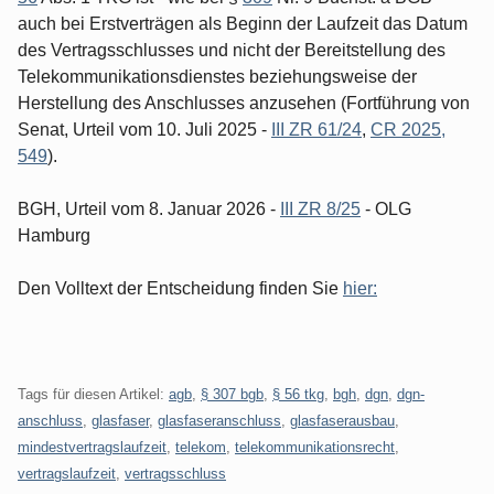
auch bei Erstverträgen als Beginn der Laufzeit das Datum
des Vertragsschlusses und nicht der Bereitstellung des
Telekommunikationsdienstes beziehungsweise der
Herstellung des Anschlusses anzusehen (Fortführung von
Senat, Urteil vom 10. Juli 2025 -
III ZR 61/24
,
CR 2025,
549
).
BGH, Urteil vom 8. Januar 2026 -
III ZR 8/25
- OLG
Hamburg
Den Volltext der Entscheidung finden Sie
hier:
Tags für diesen Artikel:
agb
,
§ 307 bgb
,
§ 56 tkg
,
bgh
,
dgn
,
dgn-
anschluss
,
glasfaser
,
glasfaseranschluss
,
glasfaserausbau
,
mindestvertragslaufzeit
,
telekom
,
telekommunikationsrecht
,
vertragslaufzeit
,
vertragsschluss