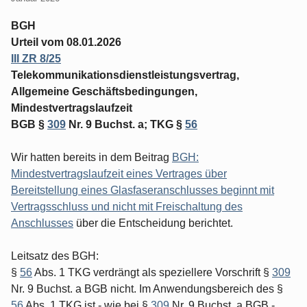
BGH
Urteil vom 08.01.2026
III ZR 8/25
Telekommunikationsdienstleistungsvertrag,
Allgemeine Geschäftsbedingungen,
Mindestvertragslaufzeit
BGB §
309
Nr. 9 Buchst. a; TKG §
56
Wir hatten bereits in dem Beitrag
BGH:
Mindestvertragslaufzeit eines Vertrages über
Bereitstellung eines Glasfaseranschlusses beginnt mit
Vertragsschluss und nicht mit Freischaltung des
Anschlusses
über die Entscheidung berichtet.
Leitsatz des BGH:
§
56
Abs. 1 TKG verdrängt als speziellere Vorschrift §
309
Nr. 9 Buchst. a BGB nicht. Im Anwendungsbereich des §
56
Abs. 1 TKG ist - wie bei §
309
Nr. 9 Buchst. a BGB -