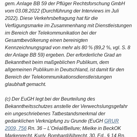
gem. Anlage BB 59 der Pflüger Rechtsforschung GmbH
vom 03.08.2022 (Durchführung der Interviews im Juli
2022). Diese Verkehrsbefragung hat für die
Verfügungsmarke im Zusammenhang mit Dienstleistungen
im Bereich der Telekommunikation bei der
Gesamtbevölkerung einen bereinigten
Kennzeichnungsgrad von mehr als 80 % (89,2 %, vgl. S. 8
der Anlage BB 59) ergeben. Der erforderliche Grad an
Bekanntheit beim maßgeblichen Publikum, dem
allgemeinen Publikum in Deutschland, ist damit für den
Bereich der Telekommunikationsdienstleistungen
glaubhaft gemacht.
(c) Der EuGH legt bei der Beurteilung des
Bekanntheitsschutzes anstelle der Verwechslungsgefahr
ein ungeschriebenes Tatbestandsmerkmal der
gedanklichen Verknüpfung zu Grunde (EuGH
GRUR
2009, 756
Rn. 36 – L’Oréal/Bellure; Mielke in BeckOK
Markenrecht, Kur/v. Bomhard/Albrecht, 30. Ed., § 14 Rn.