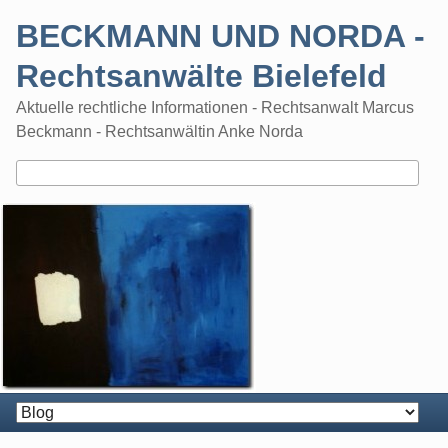
Skip
BECKMANN UND NORDA -
to
content
Rechtsanwälte Bielefeld
Aktuelle rechtliche Informationen - Rechtsanwalt Marcus
Beckmann - Rechtsanwältin Anke Norda