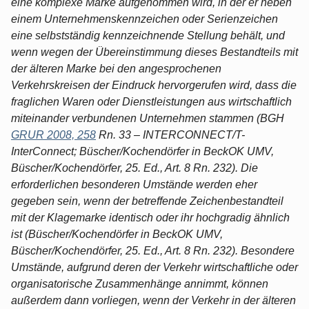
eine komplexe Marke aufgenommen wird, in der er neben
einem Unternehmenskennzeichen oder Serienzeichen
eine selbstständig kennzeichnende Stellung behält, und
wenn wegen der Übereinstimmung dieses Bestandteils mit
der älteren Marke bei den angesprochenen
Verkehrskreisen der Eindruck hervorgerufen wird, dass die
fraglichen Waren oder Dienstleistungen aus wirtschaftlich
miteinander verbundenen Unternehmen stammen (BGH
GRUR 2008, 258
Rn. 33 – INTERCONNECT/T-
InterConnect; Büscher/Kochendörfer in BeckOK UMV,
Büscher/Kochendörfer, 25. Ed., Art. 8 Rn. 232). Die
erforderlichen besonderen Umstände werden eher
gegeben sein, wenn der betreffende Zeichenbestandteil
mit der Klagemarke identisch oder ihr hochgradig ähnlich
ist (Büscher/Kochendörfer in BeckOK UMV,
Büscher/Kochendörfer, 25. Ed., Art. 8 Rn. 232). Besondere
Umstände, aufgrund deren der Verkehr wirtschaftliche oder
organisatorische Zusammenhänge annimmt, können
außerdem dann vorliegen, wenn der Verkehr in der älteren