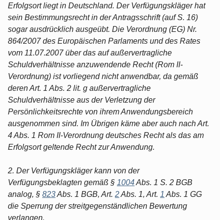
Erfolgsort liegt in Deutschland. Der Verfügungskläger hat
sein Bestimmungsrecht in der Antragsschrift (auf S. 16)
sogar ausdrücklich ausgeübt. Die Verordnung (EG) Nr.
864/2007 des Europäischen Parlaments und des Rates
vom 11.07.2007 über das auf außervertragliche
Schuldverhältnisse anzuwendende Recht (Rom II-
Verordnung) ist vorliegend nicht anwendbar, da gemäß
deren Art. 1 Abs. 2 lit. g außervertragliche
Schuldverhältnisse aus der Verletzung der
Persönlichkeitsrechte von ihrem Anwendungsbereich
ausgenommen sind. Im Übrigen käme aber auch nach Art.
4 Abs. 1 Rom II-Verordnung deutsches Recht als das am
Erfolgsort geltende Recht zur Anwendung.
2. Der Verfügungskläger kann von der
Verfügungsbeklagten gemäß §
1004
Abs. 1 S. 2 BGB
analog, §
823
Abs. 1 BGB, Art.
2
Abs. 1, Art.
1
Abs. 1 GG
die Sperrung der streitgegenständlichen Bewertung
verlangen.