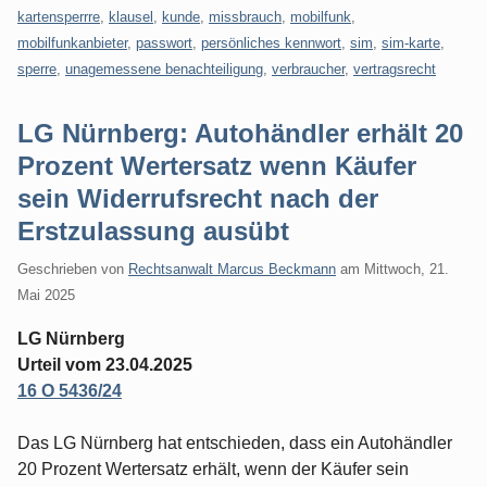
kartensperrre
,
klausel
,
kunde
,
missbrauch
,
mobilfunk
,
mobilfunkanbieter
,
passwort
,
persönliches kennwort
,
sim
,
sim-karte
,
sperre
,
unagemessene benachteiligung
,
verbraucher
,
vertragsrecht
LG Nürnberg: Autohändler erhält 20
Prozent Wertersatz wenn Käufer
sein Widerrufsrecht nach der
Erstzulassung ausübt
Geschrieben von
Rechtsanwalt Marcus Beckmann
am
Mittwoch, 21.
Mai 2025
LG Nürnberg
Urteil vom 23.04.2025
16 O 5436/24
Das LG Nürnberg hat entschieden, dass ein Autohändler
20 Prozent Wertersatz erhält, wenn der Käufer sein