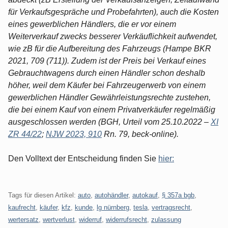
für Verkaufsgespräche und Probefahrten), auch die Kosten
eines gewerblichen Händlers, die er vor einem
Weiterverkauf zwecks besserer Verkäuflichkeit aufwendet,
wie zB für die Aufbereitung des Fahrzeugs (Hampe BKR
2021, 709 (711)). Zudem ist der Preis bei Verkauf eines
Gebrauchtwagens durch einen Händler schon deshalb
höher, weil dem Käufer bei Fahrzeugerwerb von einem
gewerblichen Händler Gewährleistungsrechte zustehen,
die bei einem Kauf von einem Privatverkäufer regelmäßig
ausgeschlossen werden (BGH, Urteil vom 25.10.2022 –
XI
ZR 44/22
;
NJW 2023, 910
Rn. 79, beck-online).
Den Volltext der Entscheidung finden Sie
hier:
Tags für diesen Artikel:
auto
,
autohändler
,
autokauf
,
§ 357a bgb
,
kaufrecht
,
käufer
,
kfz
,
kunde
,
lg nürnberg
,
tesla
,
vertragsrecht
,
wertersatz
,
wertverlust
,
widerruf
,
widerrufsrecht
,
zulassung