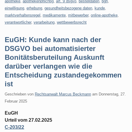
apotheke
,
apothekenpflichtig
,
art. 9 dsgvo
,
bestelldaten
,
bgh
,
einwilligung
,
erhebung
,
gesundheitsbezogene daten
,
kunde
,
marktverhaltensregel
,
medikamente
,
mitbewerber
,
online-apotheke
,
verantwortlicher
,
verarbeitung
,
wettbewerbsrecht
EuGH: Kunde kann nach der
DSGVO bei automatisierter
Bonitätsberuteilung Auskunft
darüber verlangen wie die
Entscheidung zustandegekommen
ist
Geschrieben von
Rechtsanwalt Marcus Beckmann
am
Donnerstag, 27.
Februar 2025
EuGH
Urteil vom 27.02.2025
C-203/22