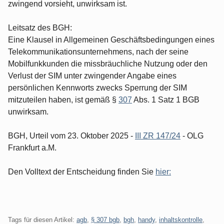
zwingend vorsieht, unwirksam ist.
Leitsatz des BGH:
Eine Klausel in Allgemeinen Geschäftsbedingungen eines
Telekommunikationsunternehmens, nach der seine
Mobilfunkkunden die missbräuchliche Nutzung oder den
Verlust der SIM unter zwingender Angabe eines
persönlichen Kennworts zwecks Sperrung der SIM
mitzuteilen haben, ist gemäß §
307
Abs. 1 Satz 1 BGB
unwirksam.
BGH, Urteil vom 23. Oktober 2025 -
III ZR 147/24
- OLG
Frankfurt a.M.
Den Volltext der Entscheidung finden Sie
hier:
Tags für diesen Artikel:
agb
,
§ 307 bgb
,
bgh
,
handy
,
inhaltskontrolle
,