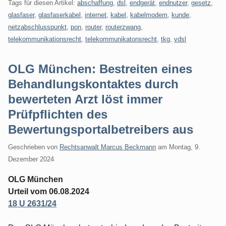
Tags für diesen Artikel:
abschaffung
,
dsl
,
endgerät
,
endnutzer
,
gesetz
,
glasfaser
,
glasfaserkabel
,
internet
,
kabel
,
kabelmodem
,
kunde
,
netzabschlusspunkt
,
pon
,
router
,
routerzwang
,
telekommunikationsrecht
,
telekommunikatonsrecht
,
tkg
,
vdsl
OLG München: Bestreiten eines
Behandlungskontaktes durch
bewerteten Arzt löst immer
Prüfpflichten des
Bewertungsportalbetreibers aus
Geschrieben von
Rechtsanwalt Marcus Beckmann
am
Montag, 9.
Dezember 2024
OLG München
Urteil vom 06.08.2024
18 U 2631/24