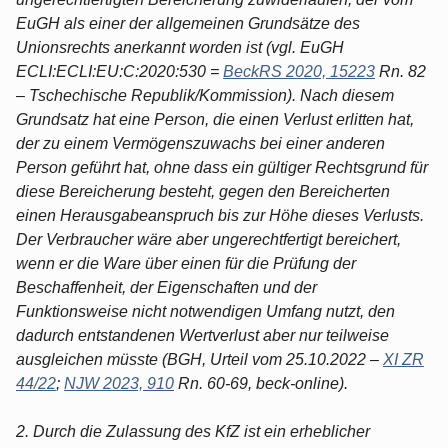
EuGH als einer der allgemeinen Grundsätze des
Unionsrechts anerkannt worden ist (vgl. EuGH
ECLI:ECLI:EU:C:2020:530 =
BeckRS 2020, 15223
Rn. 82
– Tschechische Republik/Kommission). Nach diesem
Grundsatz hat eine Person, die einen Verlust erlitten hat,
der zu einem Vermögenszuwachs bei einer anderen
Person geführt hat, ohne dass ein gültiger Rechtsgrund für
diese Bereicherung besteht, gegen den Bereicherten
einen Herausgabeanspruch bis zur Höhe dieses Verlusts.
Der Verbraucher wäre aber ungerechtfertigt bereichert,
wenn er die Ware über einen für die Prüfung der
Beschaffenheit, der Eigenschaften und der
Funktionsweise nicht notwendigen Umfang nutzt, den
dadurch entstandenen Wertverlust aber nur teilweise
ausgleichen müsste (BGH, Urteil vom 25.10.2022 –
XI ZR
44/22
;
NJW 2023, 910
Rn. 60-69, beck-online).
2. Durch die Zulassung des KfZ ist ein erheblicher