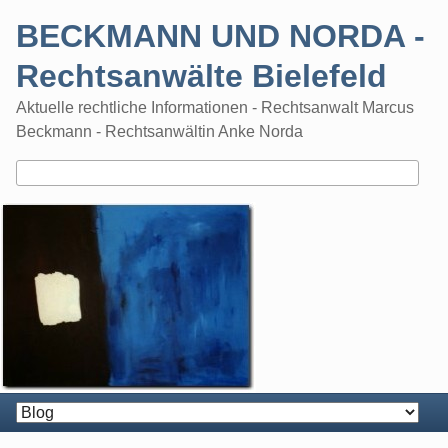
Skip
BECKMANN UND NORDA -
to
content
Rechtsanwälte Bielefeld
Aktuelle rechtliche Informationen - Rechtsanwalt Marcus
Beckmann - Rechtsanwältin Anke Norda