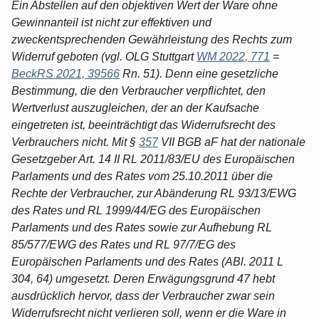
Ein Abstellen auf den objektiven Wert der Ware ohne
Gewinnanteil ist nicht zur effektiven und
zweckentsprechenden Gewährleistung des Rechts zum
Widerruf geboten (vgl. OLG Stuttgart
WM 2022, 771
=
BeckRS 2021, 39566
Rn. 51). Denn eine gesetzliche
Bestimmung, die den Verbraucher verpflichtet, den
Wertverlust auszugleichen, der an der Kaufsache
eingetreten ist, beeinträchtigt das Widerrufsrecht des
Verbrauchers nicht. Mit §
357
VII BGB aF hat der nationale
Gesetzgeber Art. 14 II RL 2011/83/EU des Europäischen
Parlaments und des Rates vom 25.10.2011 über die
Rechte der Verbraucher, zur Abänderung RL 93/13/EWG
des Rates und RL 1999/44/EG des Europäischen
Parlaments und des Rates sowie zur Aufhebung RL
85/577/EWG des Rates und RL 97/7/EG des
Europäischen Parlaments und des Rates (ABl. 2011 L
304, 64) umgesetzt. Deren Erwägungsgrund 47 hebt
ausdrücklich hervor, dass der Verbraucher zwar sein
Widerrufsrecht nicht verlieren soll, wenn er die Ware in