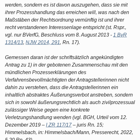
werden, sondern es ist davon auszugehen, dass sie mit
ihrer Prozesshandlung das erreichen will, was nach den
Maßstäben der Rechtsordnung vernünftig ist und ihrer
recht verstandenen Interessenlage entspricht (st. Rspr.,
vgl. nur BVerfG, Beschluss vom 8. August 2013 -
1 BvR
1314/13
,
NJW 2014, 291
, Rn. 17).
Gemessen daran ist der schriftsätzlich angekündigten
Antrag zu 1) in der gebotenen Zusammenschau mit den
mündlichen Prozesserklärungen des
Verfahrensbevollmächtigten der Antragstellerinnen nicht
dahin zu verstehen, dass die Antragstellerinnen ein
inhaltlich abstraktes Äußerungsverbot anstreben, sondern
sich in sowohl äußerungsrechtlich als auch zivilprozessual
zulässiger Weise gegen eine konkrete
Verletzungshandlung wenden (vgl. BGH, Urteil vom 12.
Dezember 2019 –
I ZR 117/17
– juris Rn. 15;
Himmelsbach, in: Himmelsbach/Mann, Presserecht, 2022,
§ 20 Rn. 43).