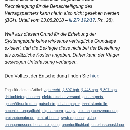
Rechtfertigung für die Benachteiligung des
Vertragspartners kann hierin also nicht gesehen werden
(BGH, Urteil vom 23.08.2018 –
III ZR 192/17
, Rn. 28).
Weil aus diesem Grund für die Erhebung der
Systemgebühr keine wirksame vertragliche Grundlage
existiert, darf die Beklagte diese nicht bei der Bestellung
als zusätzliche Kosten angeben. Daher kann der Kläger
deswegen Unterlassung verlangen.
Den Volltext der Entscheidung finden Sie
hier:
Tags für diesen Artikel:
agb-recht
,
§ 307 bgb
,
§ 448 bgb
,
§ 807 bgb
,
drittanbietergebühren
,
elektronischer versand
,
gesamtpreis
,
geschäftsunkosten
,
gutschein
,
inhaberpapier
,
inhaltskontrolle
,
nebenleistungspflicht
,
olg bamberg
,
pangv
,
preisangabenverordnung
,
preisnebenabrede
,
print-at-home
,
systemgebühr
,
uklag
,
unangemessene benachteiligung
,
unentgeltlichkeit
,
unterlassungsklage
,