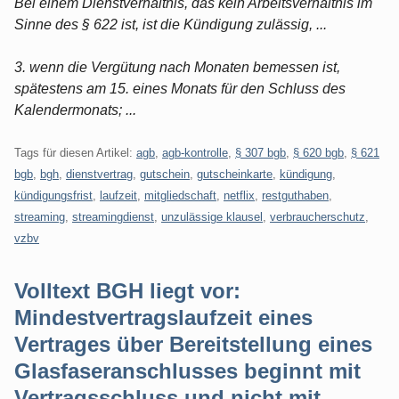
Bei einem Dienstverhältnis, das kein Arbeitsverhältnis im
Sinne des § 622 ist, ist die Kündigung zulässig, ...
3. wenn die Vergütung nach Monaten bemessen ist,
spätestens am 15. eines Monats für den Schluss des
Kalendermonats; ...
Tags für diesen Artikel:
agb
,
agb-kontrolle
,
§ 307 bgb
,
§ 620 bgb
,
§ 621
bgb
,
bgh
,
dienstvertrag
,
gutschein
,
gutscheinkarte
,
kündigung
,
kündigungsfrist
,
laufzeit
,
mitgliedschaft
,
netflix
,
restguthaben
,
streaming
,
streamingdienst
,
unzulässige klausel
,
verbraucherschutz
,
vzbv
Volltext BGH liegt vor:
Mindestvertragslaufzeit eines
Vertrages über Bereitstellung eines
Glasfaseranschlusses beginnt mit
Vertragsschluss und nicht mit