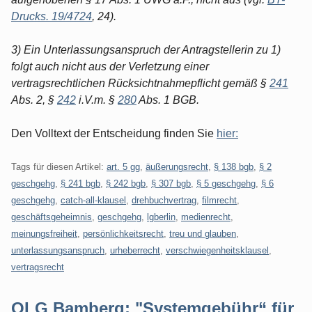
Drucks. 19/4724
, 24).
3) Ein Unterlassungsanspruch der Antragstellerin zu 1)
folgt auch nicht aus der Verletzung einer
vertragsrechtlichen Rücksichtnahmepflicht gemäß §
241
Abs. 2, §
242
i.V.m. §
280
Abs. 1 BGB.
Den Volltext der Entscheidung finden Sie
hier:
Tags für diesen Artikel:
art. 5 gg
,
äußerungsrecht
,
§ 138 bgb
,
§ 2
geschgehg
,
§ 241 bgb
,
§ 242 bgb
,
§ 307 bgb
,
§ 5 geschgehg
,
§ 6
geschgehg
,
catch-all-klausel
,
drehbuchvertrag
,
filmrecht
,
geschäftsgeheimnis
,
geschgehg
,
lgberlin
,
medienrecht
,
meinungsfreiheit
,
persönlichkeitsrecht
,
treu und glauben
,
unterlassungsanspruch
,
urheberrecht
,
verschwiegenheitsklausel
,
vertragsrecht
OLG Bamberg: "Systemgebühr“ für