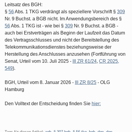
Leitsatz des BGH:
§
56
Abs. 1 TKG verdrängt als speziellere Vorschrift §
309
Nr. 9 Buchst. a BGB nicht. Im Anwendungsbereich des §
56
Abs. 1 TKG ist - wie bei §
309
Nr. 9 Buchst. a BGB -
auch bei Erstverträgen als Beginn der Laufzeit das Datum
des Vertragsschlusses und nicht der Bereitstellung des
Telekommunikationsdienstes beziehungsweise der
Herstellung des Anschlusses anzusehen (Fortführung von
Senat, Urteil vom 10. Juli 2025 -
III ZR 61/24
,
CR 2025,
549
).
BGH, Urteil vom 8. Januar 2026 -
III ZR 8/25
- OLG
Hamburg
Den Volltext der Entscheidung finden Sie
hier:
Tags für diesen Artikel:
agb
,
§ 307 bgb
,
§ 56 tkg
,
bgh
,
dgn
,
dgn-