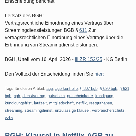
Entscheidung berichtet.
Leitsatz des BGH:
Vertragsrechtliche Einordnung eines Vertrags über
Streamingdienstleistungen BGB §
611
Zur
vertragsrechtlichen Einordnung eines Vertrags über die
Erbringung von Streamingdienstleistungen.
BGH, Urteil vom 16. April 2026 -
III ZR 152/25
- KG Berlin
Den Volltext der Entscheidung finden Sie
hier:
Tags für diesen Artikel:
agb
,
agb-kontrolle
,
§ 307 bgb
,
§ 620 bgb
,
§ 621
bgb
,
bgh
,
dienstvertrag
,
gutschein
,
gutscheinkarte
,
kündigung
,
kündigungsfrist
,
laufzeit
,
mitgliedschaft
,
netflix
,
restguthaben
,
streaming
,
streamingdienst
,
unzulässige klausel
,
verbraucherschutz
,
vzbv
BGH: Klausel in Netflix-AGB zu