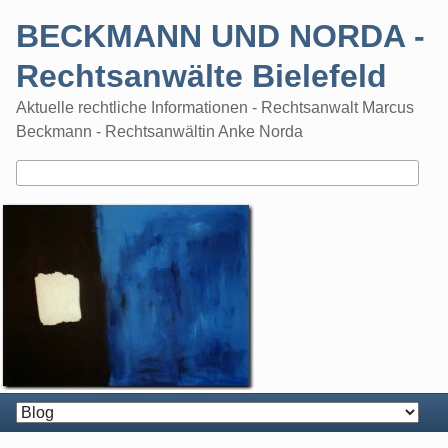
Skip
BECKMANN UND NORDA -
to
content
Rechtsanwälte Bielefeld
Aktuelle rechtliche Informationen - Rechtsanwalt Marcus
Beckmann - Rechtsanwältin Anke Norda