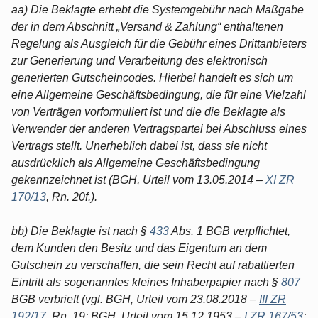
aa) Die Beklagte erhebt die Systemgebühr nach Maßgabe
der in dem Abschnitt „Versand & Zahlung“ enthaltenen
Regelung als Ausgleich für die Gebühr eines Drittanbieters
zur Generierung und Verarbeitung des elektronisch
generierten Gutscheincodes. Hierbei handelt es sich um
eine Allgemeine Geschäftsbedingung, die für eine Vielzahl
von Verträgen vorformuliert ist und die die Beklagte als
Verwender der anderen Vertragspartei bei Abschluss eines
Vertrags stellt. Unerheblich dabei ist, dass sie nicht
ausdrücklich als Allgemeine Geschäftsbedingung
gekennzeichnet ist (BGH, Urteil vom 13.05.2014 –
XI ZR
170/13
, Rn. 20f.).
bb) Die Beklagte ist nach §
433
Abs. 1 BGB verpflichtet,
dem Kunden den Besitz und das Eigentum an dem
Gutschein zu verschaffen, die sein Recht auf rabattierten
Eintritt als sogenanntes kleines Inhaberpapier nach §
807
BGB verbrieft (vgl. BGH, Urteil vom 23.08.2018 –
III ZR
192/17
, Rn. 19; BGH, Urteil vom 15.12.1953 –
I ZR 167/53
;