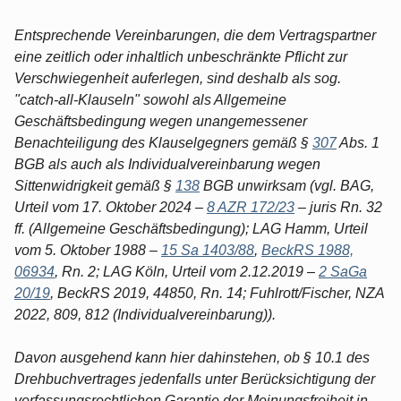
Entsprechende Vereinbarungen, die dem Vertragspartner
eine zeitlich oder inhaltlich unbeschränkte Pflicht zur
Verschwiegenheit auferlegen, sind deshalb als sog.
"catch-all-Klauseln" sowohl als Allgemeine
Geschäftsbedingung wegen unangemessener
Benachteiligung des Klauselgegners gemäß §
307
Abs. 1
BGB als auch als Individualvereinbarung wegen
Sittenwidrigkeit gemäß §
138
BGB unwirksam (vgl. BAG,
Urteil vom 17. Oktober 2024 –
8 AZR 172/23
– juris Rn. 32
ff. (Allgemeine Geschäftsbedingung); LAG Hamm, Urteil
vom 5. Oktober 1988 –
15 Sa 1403/88
,
BeckRS 1988,
06934
, Rn. 2; LAG Köln, Urteil vom 2.12.2019 –
2 SaGa
20/19
, BeckRS 2019, 44850, Rn. 14; Fuhlrott/Fischer, NZA
2022, 809, 812 (Individualvereinbarung)).
Davon ausgehend kann hier dahinstehen, ob § 10.1 des
Drehbuchvertrages jedenfalls unter Berücksichtigung der
verfassungsrechtlichen Garantie der Meinungsfreiheit in