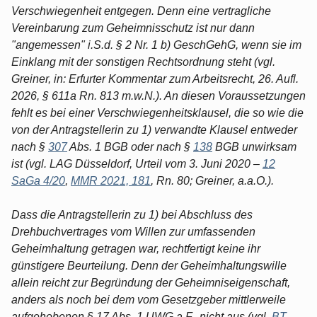
Verschwiegenheit entgegen. Denn eine vertragliche
Vereinbarung zum Geheimnisschutz ist nur dann
"angemessen" i.S.d. § 2 Nr. 1 b) GeschGehG, wenn sie im
Einklang mit der sonstigen Rechtsordnung steht (vgl.
Greiner, in: Erfurter Kommentar zum Arbeitsrecht, 26. Aufl.
2026, § 611a Rn. 813 m.w.N.). An diesen Voraussetzungen
fehlt es bei einer Verschwiegenheitsklausel, die so wie die
von der Antragstellerin zu 1) verwandte Klausel entweder
nach §
307
Abs. 1 BGB oder nach §
138
BGB unwirksam
ist (vgl. LAG Düsseldorf, Urteil vom 3. Juni 2020 –
12
SaGa 4/20
,
MMR 2021, 181
, Rn. 80; Greiner, a.a.O.).
Dass die Antragstellerin zu 1) bei Abschluss des
Drehbuchvertrages vom Willen zur umfassenden
Geheimhaltung getragen war, rechtfertigt keine ihr
günstigere Beurteilung. Denn der Geheimhaltungswille
allein reicht zur Begründung der Geheimniseigenschaft,
anders als noch bei dem vom Gesetzgeber mittlerweile
aufgehobenen § 17 Abs. 1 UWG a.F., nicht aus (vgl.
BT-