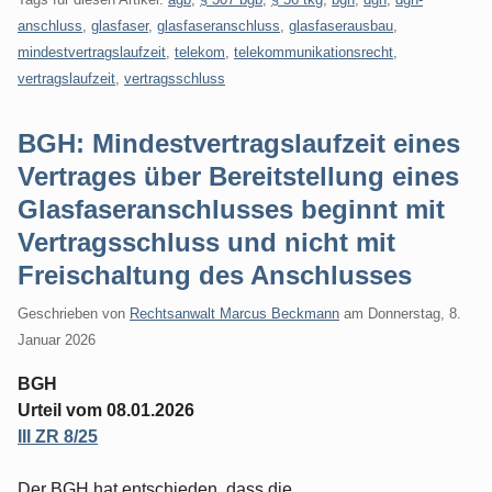
anschluss
,
glasfaser
,
glasfaseranschluss
,
glasfaserausbau
,
mindestvertragslaufzeit
,
telekom
,
telekommunikationsrecht
,
vertragslaufzeit
,
vertragsschluss
BGH: Mindestvertragslaufzeit eines
Vertrages über Bereitstellung eines
Glasfaseranschlusses beginnt mit
Vertragsschluss und nicht mit
Freischaltung des Anschlusses
Geschrieben von
Rechtsanwalt Marcus Beckmann
am
Donnerstag, 8.
Januar 2026
BGH
Urteil vom 08.01.2026
III ZR 8/25
Der BGH hat entschieden, dass die