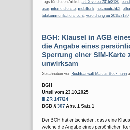
Tags für diesen Artikel:
art. 3 vo eu 2015/2120
,
bund
user
,
internetdienste
,
mobilfunk
,
netzneutralität
,
offe
telekommunikationsrecht
,
verordnung eu 2015/2120
BGH: Klausel in AGB eine
die Angabe eines persönl
Sperrung einer SIM-Karte 
unwirksam
Geschrieben von
Rechtsanwalt Marcus Beckmann
BGH
Urteil vom 23.10.2025
III ZR 147/24
BGB §
307
Abs. 1 Satz 1
Der BGH hat entschieden, dass eine Klaus
welche die Angabe eines persönlichen Ken