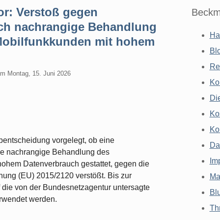
r: Verstoß gegen
Beckm
urch nachrangige Behandlung
Ha
Mobilfunkkunden mit hohem
Bl
Re
am
Montag, 15. Juni 2026
Ko
Di
Ko
Ko
ntscheidung vorgelegt, ob eine
Da
 die nachrangige Behandlung des
Im
hohem Datenverbrauch gestattet, gegen die
rdnung (EU) 2015/2120 verstößt. Bis zur
Ma
 die von der Bundesnetzagentur untersagte
Bl
verwendet werden.
Th