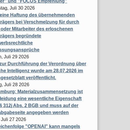
ner" und "FOCUS Empfehlung"
tag, Juli 30 2026
eine Haftung des übernehmenden
rägers bei Verschmelzung für durch
oder Mitarbeiter des erloschenen
trägers begründete
erbsrechtliche
assungsansprüche
, Juli 29 2026
 zur Durchführung der Verordnung über
che Intelligenz wurde am 28.07.2026 im
esetzblatt veröffentlicht.
g, Juli 28 2026
mburg: Materialzusammensetzung ist
leidung eine wesentliche Eigenschaft
 312j Abs. 2 BGB und muss auf der
labgabeseite angegeben werden
 Juli 27 2026
eichenfolge "OPENAI" kann mangels