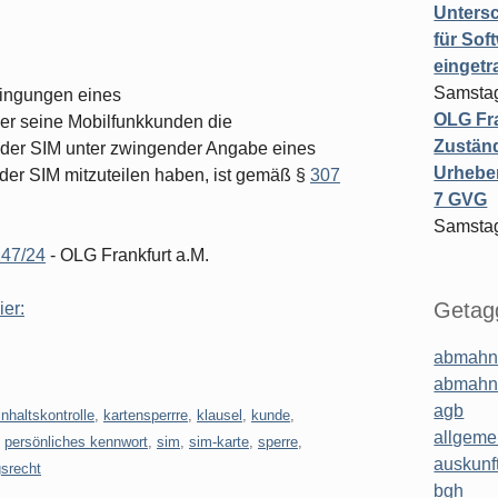
Untersc
für Sof
einget
Samstag
dingungen eines
OLG Fra
r seine Mobilfunkkunden die
Zuständ
 der SIM unter zwingender Angabe eines
Urheber
er SIM mitzuteilen haben, ist gemäß §
307
7 GVG
Samstag
147/24
- OLG Frankfurt a.M.
Getagg
ier:
abmahn
abmahn
agb
inhaltskontrolle
,
kartensperrre
,
klausel
,
kunde
,
allgeme
,
persönliches kennwort
,
sim
,
sim-karte
,
sperre
,
auskunf
gsrecht
bgh