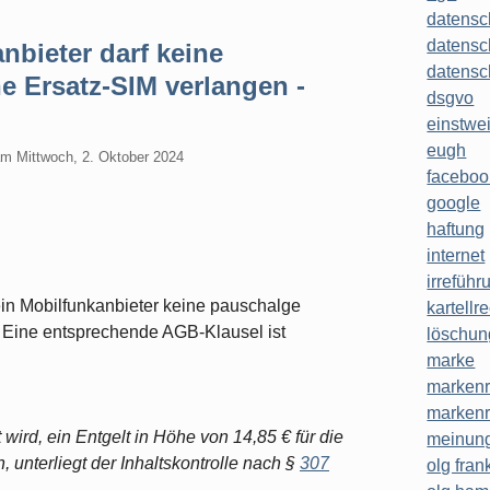
datensc
datensc
nbieter darf keine
datensc
e Ersatz-SIM verlangen -
dsgvo
einstwe
eugh
am
Mittwoch, 2. Oktober 2024
faceboo
google
haftung
internet
irreführ
ein Mobilfunkanbieter keine pauschalge
kartellr
. Eine entsprechende AGB-Klausel ist
löschun
marke
markenr
markenr
wird, ein Entgelt in Höhe von 14,85 € für die
meinung
 unterliegt der Inhaltskontrolle nach §
307
olg frank