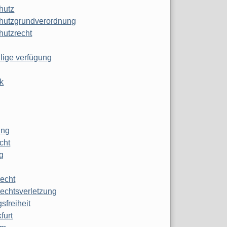
hutz
hutzgrundverordnung
hutzrecht
ilige verfügung
k
ung
echt
g
echt
echtsverletzung
sfreiheit
furt