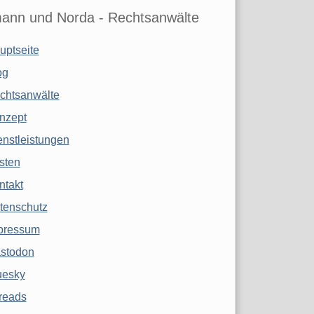
ann und Norda - Rechtsanwälte
uptseite
og
chtsanwälte
nzept
enstleistungen
sten
ntakt
tenschutz
pressum
stodon
uesky
reads