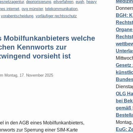
Medizi
esnetzagentur
,
depriorisierung
,
eilverfahren
,
eugh
,
heavy
Donners
nes internet
,
ovg münster
,
telekommunikation
,
BGH: K
,
vorabentscheidung
,
vorläufiger rechtsschutz
Rechtst
Organe 
s Mobilfunkanbieters welche
Rechts
wettbew
ichen Kennworts zur
Unterl
zwingend vorsieht ist
Mittwoch
Gesetz
künstli
am
Montag, 17. November 2025
Bundesg
Diensta
OLG Ha
bei Bek
gemäß §
Bestel
Montag,
el in den AGB eines Mobilfunkanbieters,
EuG: Z
nworts zur Sperrung einer SIM-Karte