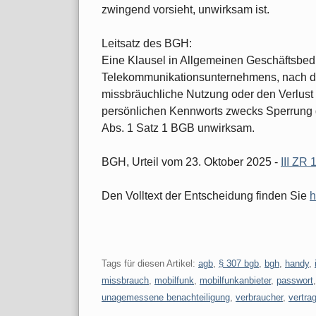
zwingend vorsieht, unwirksam ist.
Leitsatz des BGH:
Eine Klausel in Allgemeinen Geschäftsbe
Telekommunikationsunternehmens, nach de
missbräuchliche Nutzung oder den Verlust
persönlichen Kennworts zwecks Sperrung d
Abs. 1 Satz 1 BGB unwirksam.
BGH, Urteil vom 23. Oktober 2025 -
III ZR 
Den Volltext der Entscheidung finden Sie
h
Tags für diesen Artikel:
agb
,
§ 307 bgb
,
bgh
,
handy
,
missbrauch
,
mobilfunk
,
mobilfunkanbieter
,
passwort
unagemessene benachteiligung
,
verbraucher
,
vertra