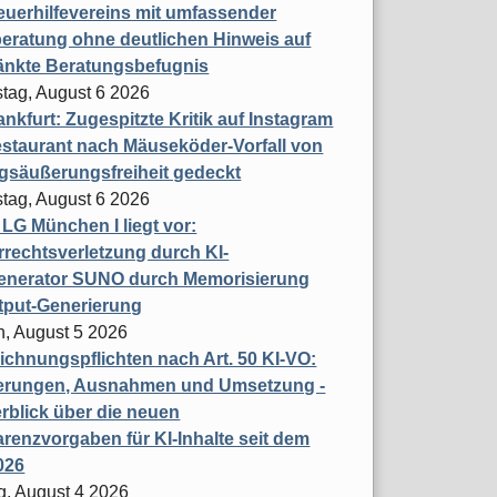
uerhilfevereins mit umfassender
eratung ohne deutlichen Hinweis auf
änkte Beratungsbefugnis
tag, August 6 2026
nkfurt: Zugespitzte Kritik auf Instagram
staurant nach Mäuseköder-Vorfall von
gsäußerungsfreiheit gedeckt
tag, August 6 2026
t LG München I liegt vor:
rechtsverletzung durch KI-
enerator SUNO durch Memorisierung
tput-Generierung
h, August 5 2026
chnungspflichten nach Art. 50 KI-VO:
erungen, Ausnahmen und Umsetzung -
rblick über die neuen
renzvorgaben für KI-Inhalte seit dem
026
g, August 4 2026