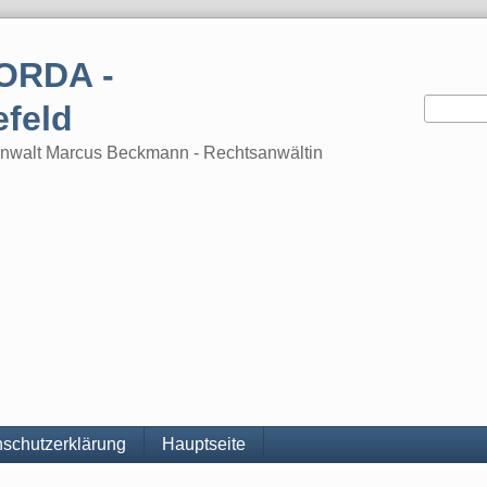
ORDA -
efeld
tsanwalt Marcus Beckmann - Rechtsanwältin
schutzerklärung
Hauptseite