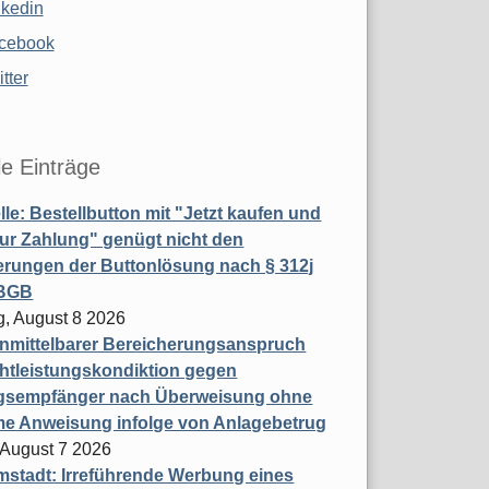
nkedin
cebook
tter
le Einträge
le: Bestellbutton mit "Jetzt kaufen und
zur Zahlung" genügt nicht den
rungen der Buttonlösung nach § 312j
 BGB
, August 8 2026
nmittelbarer Bereicherungsanspruch
htleistungskondiktion gegen
gsempfänger nach Überweisung ohne
me Anweisung infolge von Anlagebetrug
, August 7 2026
stadt: Irreführende Werbung eines