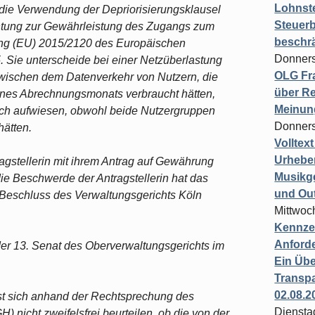
Lohnste
 die Verwendung der Depriorisierungsklausel
Steuerb
ichtung zur Gewährleistung des Zugangs zum
beschr
nung (EU) 2015/2120 des Europäischen
Donners
 Sie unterscheide bei einer Netzüberlastung
OLG Fra
zwischen dem Datenverkehr von Nutzern, die
über Re
ines Abrechnungsmonats verbraucht hätten,
Meinun
uch aufwiesen, obwohl beide Nutzergruppen
Donners
hätten.
Volltex
Urheber
agstellerin mit ihrem Antrag auf Gewährung
Musikg
die Beschwerde der Antragstellerin hat das
und Ou
Beschluss des Verwaltungsgerichts Köln
Mittwoc
Kennzei
Anford
er 13. Senat des Oberverwaltungsgerichts im
Ein Übe
Transpa
02.08.2
ässt sich anhand der Rechtsprechung des
Diensta
 nicht zweifelsfrei beurteilen, ob die von der