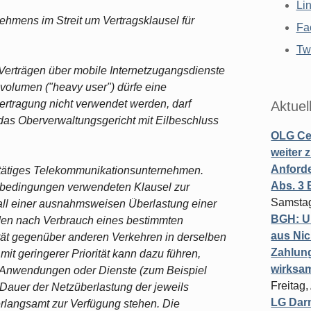
Li
hmens im Streit um Vertragsklausel für
Fa
Twi
Verträgen über mobile Internetzugangsdienste
olumen ("heavy user") dürfe eine
ertragung nicht verwendet werden, darf
Aktuel
 das Oberverwaltungsgericht mit Eilbeschluss
OLG Cel
weiter 
Anforde
it tätiges Telekommunikationsunternehmen.
Abs. 3
sbedingungen verwendeten Klausel zur
Samstag
all einer ausnahmsweisen Überlastung einer
BGH: U
nden nach Verbrauch eines bestimmten
aus Nic
tät gegenüber anderen Verkehren in derselben
Zahlun
mit geringerer Priorität kann dazu führen,
wirksa
, Anwendungen oder Dienste (zum Beispiel
Freitag
Dauer der Netzüberlastung der jeweils
LG Darm
rlangsamt zur Verfügung stehen. Die