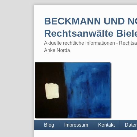
Skip
to
BECKMANN UND N
content
Rechtsanwälte Biel
Aktuelle rechtliche Informationen - Rech
Anke Norda
Blog
Impressum
Kontakt
Daten