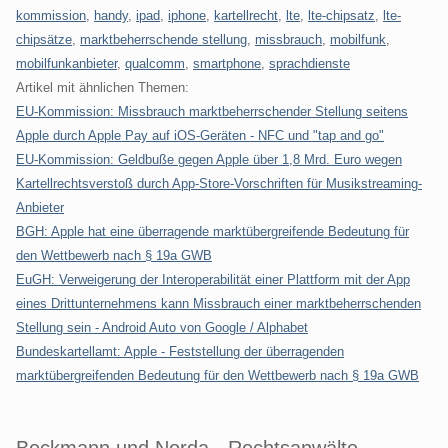
kommission
,
handy
,
ipad
,
iphone
,
kartellrecht
,
lte
,
lte-chipsatz
,
lte-
chipsätze
,
marktbeherrschende stellung
,
missbrauch
,
mobilfunk
,
mobilfunkanbieter
,
qualcomm
,
smartphone
,
sprachdienste
Artikel mit ähnlichen Themen:
EU-Kommission: Missbrauch marktbeherrschender Stellung seitens
Apple durch Apple Pay auf iOS-Geräten - NFC und "tap and go"
EU-Kommission: Geldbuße gegen Apple über 1,8 Mrd. Euro wegen
Kartellrechtsverstoß durch App-Store-Vorschriften für Musikstreaming-
Anbieter
BGH: Apple hat eine überragende marktübergreifende Bedeutung für
den Wettbewerb nach § 19a GWB
EuGH: Verweigerung der Interoperabilität einer Plattform mit der App
eines Drittunternehmens kann Missbrauch einer marktbeherrschenden
Stellung sein - Android Auto von Google / Alphabet
Bundeskartellamt: Apple - Feststellung der überragenden
marktübergreifenden Bedeutung für den Wettbewerb nach § 19a GWB
Beckmann und Norda - Rechtsanwälte