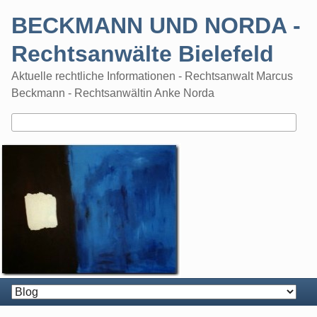
Skip
BECKMANN UND NORDA -
to
content
Rechtsanwälte Bielefeld
Aktuelle rechtliche Informationen - Rechtsanwalt Marcus
Beckmann - Rechtsanwältin Anke Norda