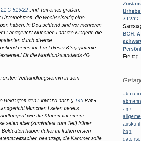
Zuständ
d
21 O 515/22
sind Teil eines großen,
Urheber
er Unternehmen, die wechselseitig eine
7 GVG
oben haben. In Deutschland sind vor mehreren
Samstag
m Landgericht München I hat die Klägerin die
BGH: A
patenten durch diverse
schwer
 geltend gemacht. Fünf dieser Klagepatente
Persönl
essentiell für die Mobilfunkstandards 4G
Freitag,
n ersten Verhandlungstermin in dem
Getagg
abmahn
ie Beklagten den Einwand nach §
145
PatG
abmahn
andgericht München I seien bereits
agb
 Handlungen“ wie die Klagen vor einem
allgeme
e seien aber (zumindest zum Teil) früher
auskunf
e Beklagten haben daher im frühen ersten
bgh
tentstreitsachen beantragt, die Kammer solle
datensc