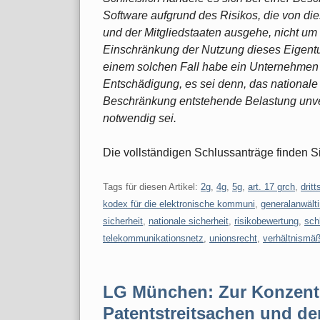
Software aufgrund des Risikos, die von die
und der Mitgliedstaaten ausgehe, nicht u
Einschränkung der Nutzung dieses Eigentum
einem solchen Fall habe ein Unternehmen 
Entschädigung, es sei denn, das nationale G
Beschränkung entstehende Belastung unve
notwendig sei.
Die vollständigen Schlussanträge finden 
Tags für diesen Artikel:
2g
,
4g
,
5g
,
art. 17 grch
,
drit
kodex für die elektronische kommuni
,
generalanwält
sicherheit
,
nationale sicherheit
,
risikobewertung
,
sch
telekommunikationsnetz
,
unionsrecht
,
verhältnismäß
LG München: Zur Konzent
Patentstreitsachen und d