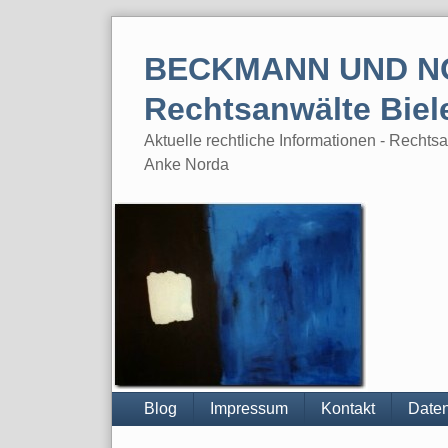
Skip
to
BECKMANN UND N
content
Rechtsanwälte Biel
Aktuelle rechtliche Informationen - Rech
Anke Norda
Blog
Impressum
Kontakt
Daten