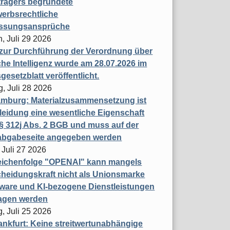
trägers begründete
erbsrechtliche
assungsansprüche
, Juli 29 2026
 zur Durchführung der Verordnung über
che Intelligenz wurde am 28.07.2026 im
esetzblatt veröffentlicht.
g, Juli 28 2026
mburg: Materialzusammensetzung ist
leidung eine wesentliche Eigenschaft
 312j Abs. 2 BGB und muss auf der
labgabeseite angegeben werden
 Juli 27 2026
eichenfolge "OPENAI" kann mangels
heidungskraft nicht als Unionsmarke
tware und KI-bezogene Dienstleistungen
ragen werden
, Juli 25 2026
nkfurt: Keine streitwertunabhängige