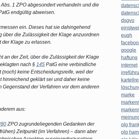
Abs. 1 ZPO abgesondert verhandeln und die
datensc
atG endgültig abweisen.
datensc
dsgvo
messen ein. Dieses hat sie dahingehend
einstwe
 über die Zulässigkeit der Klage anzuordnen
eugh
it der Klage zu erlassen.
faceboo
google
ht an der Zeit, über die Zulässigkeit der Klage
haftung
Beklagten nach §
145
PatG eine verbindliche
internet
t (noch) keine Entscheidungsreife, weil der
irreführ
 hinreichend geklärt sei und daher keine
kartellr
em Gegenstand der Verfahren vor dem anderen
löschun
marke
markenr
anderem aus:
markenr
meinung
280
ZPO zugrundeliegenden Gedanken der
olg frank
frühen) Zeitpunkt (im Verfahren) – dann aber
olg ha
technischen Aspekten auseinanderzusetzen