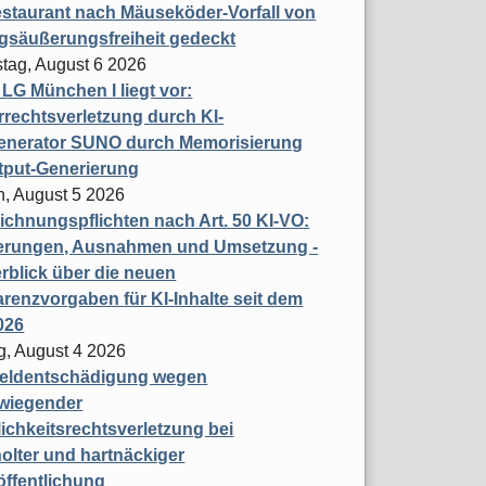
staurant nach Mäuseköder-Vorfall von
gsäußerungsfreiheit gedeckt
tag, August 6 2026
t LG München I liegt vor:
rechtsverletzung durch KI-
enerator SUNO durch Memorisierung
tput-Generierung
h, August 5 2026
chnungspflichten nach Art. 50 KI-VO:
erungen, Ausnahmen und Umsetzung -
rblick über die neuen
renzvorgaben für KI-Inhalte seit dem
026
g, August 4 2026
eldentschädigung wegen
wiegender
ichkeitsrechtsverletzung bei
olter und hartnäckiger
öffentlichung