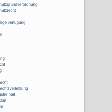
hutzgrundverordnung
hutzrecht
ilige verfügung
k
ung
echt
g
echt
echtsverletzung
sfreiheit
furt
mm