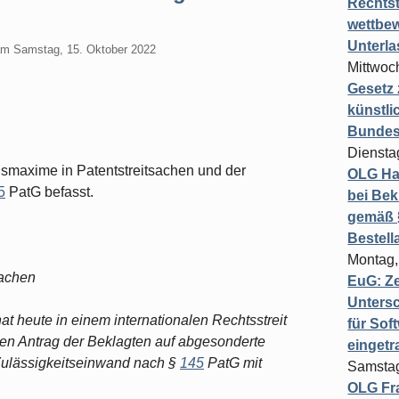
Rechts
G
wettbew
Unterl
am
Samstag, 15. Oktober 2022
Mittwoch
Gesetz
künstli
Bundesg
Diensta
smaxime in Patentstreitsachen und der
OLG Ha
5
PatG befasst.
bei Bek
gemäß §
Bestel
Montag,
sachen
EuG: Z
Untersc
at heute in einem internationalen Rechtsstreit
für Sof
n Antrag der Beklagten auf abgesonderte
einget
ulässigkeitseinwand nach §
145
PatG mit
Samstag
OLG Fra