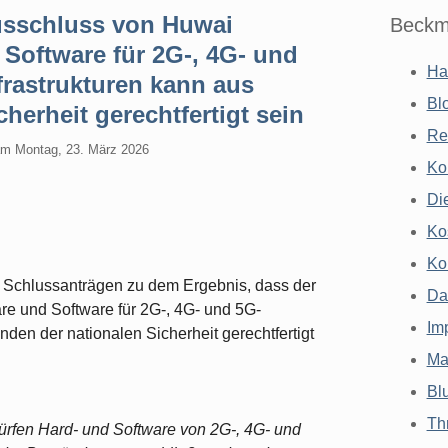
usschluss von Huwai
Beckm
 Software für 2G-, 4G- und
Ha
rastrukturen kann aus
Bl
herheit gerechtfertigt sein
Re
am
Montag, 23. März 2026
Ko
Di
Ko
Ko
 Schlussanträgen zu dem Ergebnis, dass der
Da
re und Software für 2G-, 4G- und 5G-
Im
den der nationalen Sicherheit gerechtfertigt
Ma
Bl
Th
ürfen Hard- und Software von 2G-, 4G- und