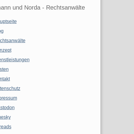
ann und Norda - Rechtsanwälte
uptseite
og
chtsanwälte
nzept
enstleistungen
sten
ntakt
tenschutz
pressum
stodon
uesky
reads