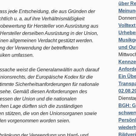
über Re
Meinun
dass jede Entscheidung, die aus Gründen der
Donners
htlich u. a. auf ihre Verhältnismäßigkeit
Volltex
obewertung für Hersteller von Ausrüstung aus
Urheber
 Hersteller derselben Ausrüstung in der Union,
Musikg
einen allgemeinen Verdacht gestützt werden.
und Ou
ng der Verwendung der betreffenden
Mittwoc
siken umfassen.
Kennzei
Anford
sache weist die Generalanwältin auch darauf
Ein Übe
nionsrechts, der Europäische Kodex für die
Transpa
timmte Sicherheitsanforderungen für nationale
02.08.2
rsehe. Gemäß diesen Anforderungen des
Diensta
ressen der Union und die nationalen
BGH: G
lchen Lage dürften sich die zuständigen
schwer
n stützen, die von den Unionsorganen sowie
Persönl
ellen vorgenommen worden seien.
wiederh
Bildver
schränkung der Verwendung von Hard- und