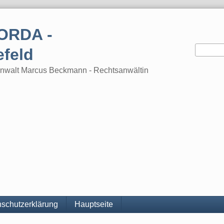
ORDA -
efeld
tsanwalt Marcus Beckmann - Rechtsanwältin
schutzerklärung
Hauptseite