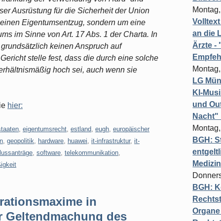
Montag,
ser Ausrüstung für die Sicherheit der Union
Volltex
m einen Eigentumsentzug, sondern um eine
an die L
s im Sinne von Art. 17 Abs. 1 der Charta. In
Ärzte 
grundsätzlich keinen Anspruch auf
Empfeh
ericht stelle fest, dass die durch eine solche
Montag,
rhältnismäßig hoch sei, auch wenn sie
LG Münc
KI-Mus
und Out
Sie
hier:
Nacht"
Montag,
tstaaten
,
eigentumsrecht
,
estland
,
eugh
,
europäischer
BGH: St
in
,
geopolitik
,
hardware
,
huawei
,
it-infrastruktur
,
it-
entgelt
lussanträge
,
software
,
telekommunikation
,
Medizi
igkeit
Donners
BGH: K
rationsmaxime in
Rechtst
Organe 
er Geltendmachung des