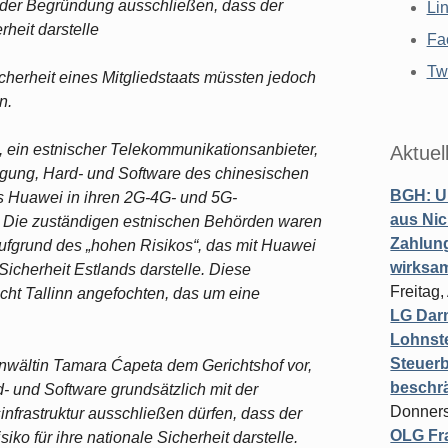
 der Begründung ausschließen, dass der
Li
rheit darstelle
Fa
Twi
erheit eines Mitgliedstaats müssten jedoch
n.
, ein estnischer Telekommunikationsanbieter,
Aktuel
gung, Hard- und Software des chinesischen
BGH: U
s Huawei in ihren 2G-4G- und 5G-
aus Nic
 Die zuständigen estnischen Behörden waren
Zahlun
aufgrund des „hohen Risikos“, das mit Huawei
wirksa
 Sicherheit Estlands darstelle. Diese
Freitag
ht Tallinn angefochten, das um eine
LG Darm
Lohnste
Steuerb
anwältin Tamara Ćapeta dem Gerichtshof vor,
beschr
d- und Software grundsätzlich mit der
Donners
frastruktur ausschließen dürfen, dass der
OLG Fra
iko für ihre nationale Sicherheit darstelle.