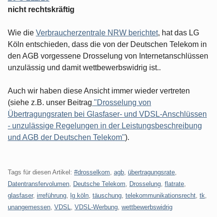
nicht rechtskräftig
Wie die
Verbraucherzentrale NRW berichtet
, hat das LG
Köln entschieden, dass die von der Deutschen Telekom in
den AGB vorgessene Drosselung von Internetanschlüssen
unzulässig und damit wettbewerbswidrig ist..
Auch wir haben diese Ansicht immer wieder vertreten
(siehe z.B. unser Beitrag
"Drosselung von
Übertragungsraten bei Glasfaser- und VDSL-Anschlüssen
- unzulässige Regelungen in der Leistungsbeschreibung
und AGB der Deutschen Telekom"
).
Tags für diesen Artikel:
#drosselkom
,
agb
,
übertragungsrate
,
Datentransfervolumen
,
Deutsche Telekom
,
Drosselung
,
flatrate
,
glasfaser
,
irreführung
,
lg köln
,
täuschung
,
telekommunikationsrecht
,
tk
,
unangemessen
,
VDSL
,
VDSL-Werbung
,
wettbewerbswidrig