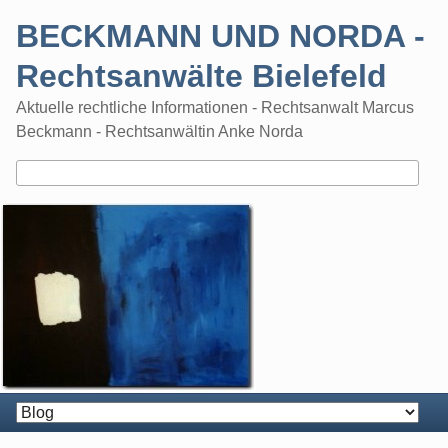
Skip
BECKMANN UND NORDA -
to
content
Rechtsanwälte Bielefeld
Aktuelle rechtliche Informationen - Rechtsanwalt Marcus
Beckmann - Rechtsanwältin Anke Norda