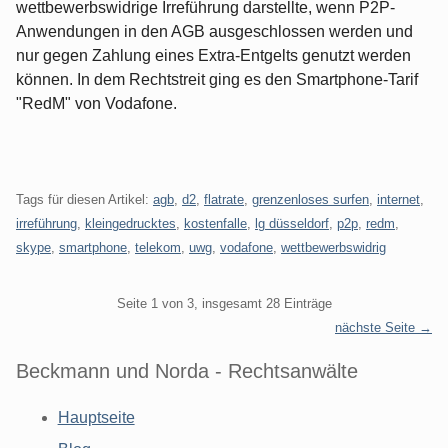
wettbewerbswidrige Irreführung darstellte, wenn P2P-
Anwendungen in den AGB ausgeschlossen werden und
nur gegen Zahlung eines Extra-Entgelts genutzt werden
können. In dem Rechtstreit ging es den Smartphone-Tarif
"RedM" von Vodafone.
Tags für diesen Artikel:
agb
,
d2
,
flatrate
,
grenzenloses surfen
,
internet
,
irreführung
,
kleingedrucktes
,
kostenfalle
,
lg düsseldorf
,
p2p
,
redm
,
skype
,
smartphone
,
telekom
,
uwg
,
vodafone
,
wettbewerbswidrig
Pagination
Seite 1 von 3, insgesamt 28 Einträge
nächste Seite →
Beckmann und Norda - Rechtsanwälte
Hauptseite