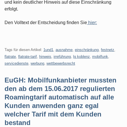
und kein deutlicher Hinweis auf diese Einschränkung
erfolgt.
Den Volltext der Entscheidung finden Sie
hier:
Tags für diesen Artikel:
1und1
,
ausnahme
,
einschränkung
,
festnetz
,
flatrate
,
flatrate-tarif
,
hinweis
,
irreführung
,
lg koblenz
,
mobilfunk
,
servicedienste
,
werbung
,
wettbewerbsrecht
EuGH: Mobilfunkanbieter mussten
den ab dem 15.06.2017 regulierten
Roamingtarif automatisch auf alle
Kunden anwenden ganz egal
welcher Tarif mit dem Kunden
bestand