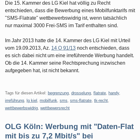
Die 15. Kammer des LG Kiel hat völlig zu Recht
entschieden, dass die Bewerbung eines Mobilfunktarifs mit
"SMS-Flatrate" wettbewerbswidrig ist, wenn tatsächlich
nur maximal 3000 Frei-SMS im Tarif enthalten sind.
Im Jahr 2013 hatte die 14. Kammer des LG Kiel mit Urteil
vom 19.09.2013, Az.
14 O 91/13
noch entschieden, dass
es sich dabei nicht um eine irreführende Werbung handelt.
Ob die 14. Kammer seine Rechtsprechung inzwischen
aufgegeben hat, ist nicht bekannt.
Tags für diesen Artikel:
begrenzung
,
drosselung
,
flatrate
,
handy
,
irreführung
,
lg kiel
,
mobilfunk
,
sms
,
sms-flatrate
,
tk-recht
,
wettbewerbswidrig
,
wettbewersrecht
OLG Köln: Werbung mit "Daten-Flat
mit bis zu 7,2 Mbit/s" bei