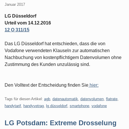
Januar 2017
LG Düsseldorf
Urteil vom 14.12.2016
12 O 311/15
Das LG Düsseldorf hat entschieden, dass die von
Vodafone verwendeten Klauseln zur automatischen
Nachbuchung von kostenpflichtigem Datenvolumen ohne
Zustimmung des Kunden unzulässig sind.
Den Volltext der Entscheidung finden Sie
hier:
Tags für diesen Artikel:
agb
,
datenautomatik
,
datenvolumen
,
flatrate
,
handytarif
,
handyvetrag
,
lg düsseldorf
,
smartphone
,
vodafone
LG Potsdam: Extreme Drosselung