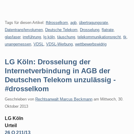
Tags für diesen Artikel:
#drosselkom
,
agb
,
übertragungsrate
,
Datentransfervolumen
,
Deutsche Telekom
,
Drosselung
,
flatrate
,
glasfaser
,
irreführung
,
lg köln
,
täuschung
,
telekommunikationsrecht
,
tk
,
unangemessen
,
VDSL
,
VDSL-Werbung
,
wettbewerbswidrig
LG Köln: Drosselung der
Internetverbindung in AGB der
Deutschen Telekom unzulässig -
#drosselkom
Geschrieben von
Rechtsanwalt Marcus Beckmann
am
Mittwoch, 30.
Oktober 2013
LG Köln
Urteil
26 O 211/13