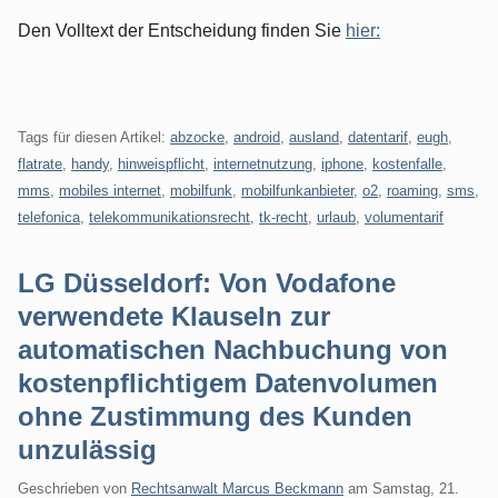
Den Volltext der Entscheidung finden Sie
hier:
Tags für diesen Artikel:
abzocke
,
android
,
ausland
,
datentarif
,
eugh
,
flatrate
,
handy
,
hinweispflicht
,
internetnutzung
,
iphone
,
kostenfalle
,
mms
,
mobiles internet
,
mobilfunk
,
mobilfunkanbieter
,
o2
,
roaming
,
sms
,
telefonica
,
telekommunikationsrecht
,
tk-recht
,
urlaub
,
volumentarif
LG Düsseldorf: Von Vodafone
verwendete Klauseln zur
automatischen Nachbuchung von
kostenpflichtigem Datenvolumen
ohne Zustimmung des Kunden
unzulässig
Geschrieben von
Rechtsanwalt Marcus Beckmann
am
Samstag, 21.