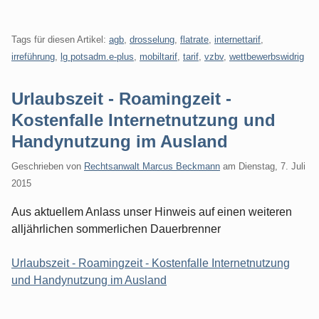
Tags für diesen Artikel:
agb
,
drosselung
,
flatrate
,
internettarif
,
irreführung
,
lg potsadm.e-plus
,
mobiltarif
,
tarif
,
vzbv
,
wettbewerbswidrig
Urlaubszeit - Roamingzeit -
Kostenfalle Internetnutzung und
Handynutzung im Ausland
Geschrieben von
Rechtsanwalt Marcus Beckmann
am
Dienstag, 7. Juli
2015
Aus aktuellem Anlass unser Hinweis auf einen weiteren
alljährlichen sommerlichen Dauerbrenner
Urlaubszeit - Roamingzeit - Kostenfalle Internetnutzung
und Handynutzung im Ausland