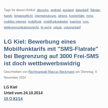
Tags für diesen Artikel:
abzocke
,
android
,
ausland
,
datentarif
,
flatrate
,
handy
,
hinweispflicht
,
internetnutzung
,
iphone
,
kostenfalle
,
mms
,
mobiles internet
,
mobilfunk
,
mobilfunkanbieter
,
roaming
,
sms
,
telekommunikationsrecht
,
tk-recht
,
urlaub
,
volumentarif
LG Kiel: Bewerbung eines
Mobilfunktarifs mit "SMS-Flatrate"
bei Begrenzung auf 3000 Frei-SMS
ist doch wettbewerbswidrig
Geschrieben von
Rechtsanwalt Marcus Beckmann
am
Dienstag, 4.
November 2014
LG Kiel
Urteil vom 24.10.2014
15 O 81/14