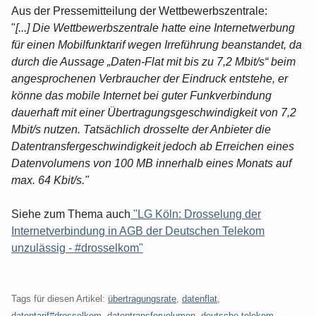
Aus der Pressemitteilung der Wettbewerbszentrale:
"
[...] Die Wettbewerbszentrale hatte eine Internetwerbung
für einen Mobilfunktarif wegen Irreführung beanstandet, da
durch die Aussage „Daten-Flat mit bis zu 7,2 Mbit/s“ beim
angesprochenen Verbraucher der Eindruck entstehe, er
könne das mobile Internet bei guter Funkverbindung
dauerhaft mit einer Übertragungsgeschwindigkeit von 7,2
Mbit/s nutzen. Tatsächlich drosselte der Anbieter die
Datentransfergeschwindigkeit jedoch ab Erreichen eines
Datenvolumens von 100 MB innerhalb eines Monats auf
max. 64 Kbit/s."
Siehe zum Thema auch
"LG Köln: Drosselung der
Internetverbindung in AGB der Deutschen Telekom
unzulässig - #drosselkom"
Tags für diesen Artikel:
übertragungsrate
,
datenflat
,
datentarif#drosselkom
,
datentransfervolumen
,
deutsche telekom
,