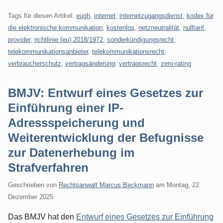
Tags für diesen Artikel:
eugh
,
internet
,
internetzugangsdienst
,
kodex für
die elektronische kommunikation
,
kostenlos
,
netzneutralität
,
nulltarif
,
provider
,
richtlinie (eu) 2018/1972
,
sonderkündigungsrecht
,
telekommunikationsanbieter
,
telekommunikationsrecht
,
verbraucherschutz
,
vertragsänderung
,
vertragsrecht
,
zero-rating
BMJV: Entwurf eines Gesetzes zur
Einführung einer IP-
Adressspeicherung und
Weiterentwicklung der Befugnisse
zur Datenerhebung im
Strafverfahren
Geschrieben von
Rechtsanwalt Marcus Beckmann
am
Montag, 22.
Dezember 2025
Das BMJV hat den
Entwurf eines Gesetzes zur Einführung