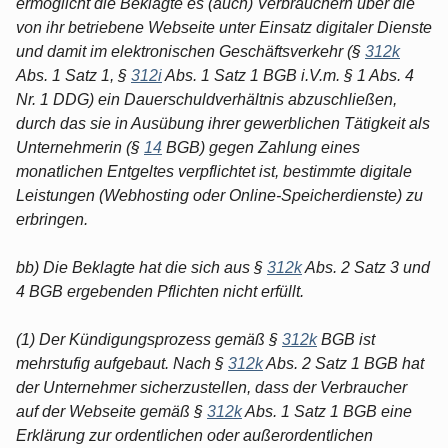
ermöglicht die Beklagte es (auch) Verbrauchern über die
von ihr betriebene Webseite unter Einsatz digitaler Dienste
und damit im elektronischen Geschäftsverkehr (§
312k
Abs. 1 Satz 1, §
312i
Abs. 1 Satz 1 BGB i.V.m. § 1 Abs. 4
Nr. 1 DDG) ein Dauerschuldverhältnis abzuschließen,
durch das sie in Ausübung ihrer gewerblichen Tätigkeit als
Unternehmerin (§
14
BGB) gegen Zahlung eines
monatlichen Entgeltes verpflichtet ist, bestimmte digitale
Leistungen (Webhosting oder Online-Speicherdienste) zu
erbringen.
bb) Die Beklagte hat die sich aus §
312k
Abs. 2 Satz 3 und
4 BGB ergebenden Pflichten nicht erfüllt.
(1) Der Kündigungsprozess gemäß §
312k
BGB ist
mehrstufig aufgebaut. Nach §
312k
Abs. 2 Satz 1 BGB hat
der Unternehmer sicherzustellen, dass der Verbraucher
auf der Webseite gemäß §
312k
Abs. 1 Satz 1 BGB eine
Erklärung zur ordentlichen oder außerordentlichen