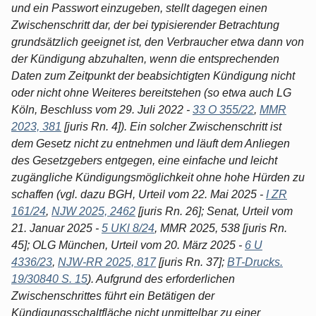
und ein Passwort einzugeben, stellt dagegen einen
Zwischenschritt dar, der bei typisierender Betrachtung
grundsätzlich geeignet ist, den Verbraucher etwa dann von
der Kündigung abzuhalten, wenn die entsprechenden
Daten zum Zeitpunkt der beabsichtigten Kündigung nicht
oder nicht ohne Weiteres bereitstehen (so etwa auch LG
Köln, Beschluss vom 29. Juli 2022 -
33 O 355/22
,
MMR
2023, 381
[juris Rn. 4]). Ein solcher Zwischenschritt ist
dem Gesetz nicht zu entnehmen und läuft dem Anliegen
des Gesetzgebers entgegen, eine einfache und leicht
zugängliche Kündigungsmöglichkeit ohne hohe Hürden zu
schaffen (vgl. dazu BGH, Urteil vom 22. Mai 2025 -
I ZR
161/24
,
NJW 2025, 2462
[juris Rn. 26]; Senat, Urteil vom
21. Januar 2025 -
5 UKl 8/24
, MMR 2025, 538 [juris Rn.
45]; OLG München, Urteil vom 20. März 2025 -
6 U
4336/23
,
NJW-RR 2025, 817
[juris Rn. 37];
BT-Drucks.
19/30840 S. 15
). Aufgrund des erforderlichen
Zwischenschrittes führt ein Betätigen der
Kündigungsschaltfläche nicht unmittelbar zu einer