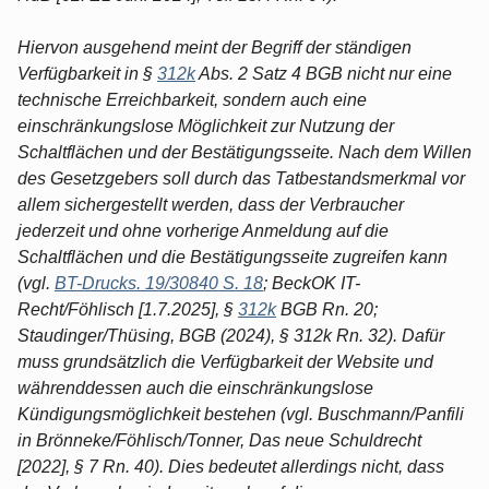
Hiervon ausgehend meint der Begriff der ständigen
Verfügbarkeit in §
312k
Abs. 2 Satz 4 BGB nicht nur eine
technische Erreichbarkeit, sondern auch eine
einschränkungslose Möglichkeit zur Nutzung der
Schaltflächen und der Bestätigungsseite. Nach dem Willen
des Gesetzgebers soll durch das Tatbestandsmerkmal vor
allem sichergestellt werden, dass der Verbraucher
jederzeit und ohne vorherige Anmeldung auf die
Schaltflächen und die Bestätigungsseite zugreifen kann
(vgl.
BT-Drucks. 19/30840 S. 18
; BeckOK IT-
Recht/Föhlisch [1.7.2025], §
312k
BGB Rn. 20;
Staudinger/Thüsing, BGB (2024), § 312k Rn. 32). Dafür
muss grundsätzlich die Verfügbarkeit der Website und
währenddessen auch die einschränkungslose
Kündigungsmöglichkeit bestehen (vgl. Buschmann/Panfili
in Brönneke/Föhlisch/Tonner, Das neue Schuldrecht
[2022], § 7 Rn. 40). Dies bedeutet allerdings nicht, dass