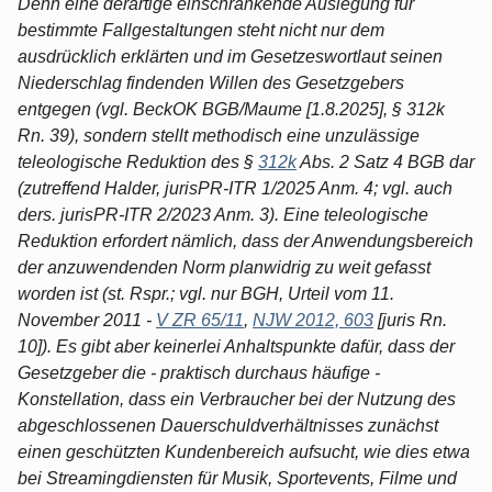
Denn eine derartige einschränkende Auslegung für
bestimmte Fallgestaltungen steht nicht nur dem
ausdrücklich erklärten und im Gesetzeswortlaut seinen
Niederschlag findenden Willen des Gesetzgebers
entgegen (vgl. BeckOK BGB/Maume [1.8.2025], § 312k
Rn. 39), sondern stellt methodisch eine unzulässige
teleologische Reduktion des §
312k
Abs. 2 Satz 4 BGB dar
(zutreffend Halder, jurisPR-ITR 1/2025 Anm. 4; vgl. auch
ders. jurisPR-ITR 2/2023 Anm. 3). Eine teleologische
Reduktion erfordert nämlich, dass der Anwendungsbereich
der anzuwendenden Norm planwidrig zu weit gefasst
worden ist (st. Rspr.; vgl. nur BGH, Urteil vom 11.
November 2011 -
V ZR 65/11
,
NJW 2012, 603
[juris Rn.
10]). Es gibt aber keinerlei Anhaltspunkte dafür, dass der
Gesetzgeber die - praktisch durchaus häufige -
Konstellation, dass ein Verbraucher bei der Nutzung des
abgeschlossenen Dauerschuldverhältnisses zunächst
einen geschützten Kundenbereich aufsucht, wie dies etwa
bei Streamingdiensten für Musik, Sportevents, Filme und