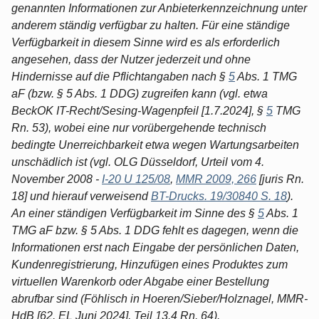
genannten Informationen zur Anbieterkennzeichnung unter
anderem ständig verfügbar zu halten. Für eine ständige
Verfügbarkeit in diesem Sinne wird es als erforderlich
angesehen, dass der Nutzer jederzeit und ohne
Hindernisse auf die Pflichtangaben nach §
5
Abs. 1 TMG
aF (bzw. § 5 Abs. 1 DDG) zugreifen kann (vgl. etwa
BeckOK IT-Recht/Sesing-Wagenpfeil [1.7.2024], §
5
TMG
Rn. 53), wobei eine nur vorübergehende technisch
bedingte Unerreichbarkeit etwa wegen Wartungsarbeiten
unschädlich ist (vgl. OLG Düsseldorf, Urteil vom 4.
November 2008 -
I-20 U 125/08
,
MMR 2009, 266
[juris Rn.
18] und hierauf verweisend
BT-Drucks. 19/30840 S. 18
).
An einer ständigen Verfügbarkeit im Sinne des §
5
Abs. 1
TMG aF bzw. § 5 Abs. 1 DDG fehlt es dagegen, wenn die
Informationen erst nach Eingabe der persönlichen Daten,
Kundenregistrierung, Hinzufügen eines Produktes zum
virtuellen Warenkorb oder Abgabe einer Bestellung
abrufbar sind (Föhlisch in Hoeren/Sieber/Holznagel, MMR-
HdB [62. EL Juni 2024], Teil 13.4 Rn. 64).