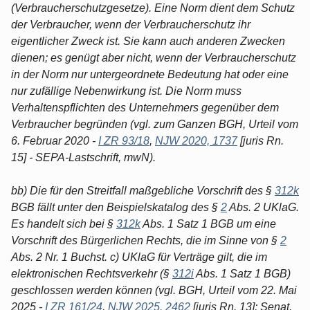
(Verbraucherschutzgesetze). Eine Norm dient dem Schutz
der Verbraucher, wenn der Verbraucherschutz ihr
eigentlicher Zweck ist. Sie kann auch anderen Zwecken
dienen; es genügt aber nicht, wenn der Verbraucherschutz
in der Norm nur untergeordnete Bedeutung hat oder eine
nur zufällige Nebenwirkung ist. Die Norm muss
Verhaltenspflichten des Unternehmers gegenüber dem
Verbraucher begründen (vgl. zum Ganzen BGH, Urteil vom
6. Februar 2020 -
I ZR 93/18
,
NJW 2020, 1737
[juris Rn.
15] - SEPA-Lastschrift, mwN).
bb) Die für den Streitfall maßgebliche Vorschrift des §
312k
BGB fällt unter den Beispielskatalog des §
2
Abs. 2 UKlaG.
Es handelt sich bei §
312k
Abs. 1 Satz 1 BGB um eine
Vorschrift des Bürgerlichen Rechts, die im Sinne von §
2
Abs. 2 Nr. 1 Buchst. c) UKlaG für Verträge gilt, die im
elektronischen Rechtsverkehr (§
312i
Abs. 1 Satz 1 BGB)
geschlossen werden können (vgl. BGH, Urteil vom 22. Mai
2025 -
I ZR 161/24
,
NJW 2025, 2462
[juris Rn. 13]; Senat,