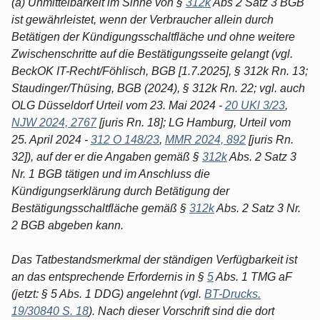
(a) Unmittelbarkeit im Sinne von §
312k
Abs 2 Satz 3 BGB
ist gewährleistet, wenn der Verbraucher allein durch
Betätigen der Kündigungsschaltfläche und ohne weitere
Zwischenschritte auf die Bestätigungsseite gelangt (vgl.
BeckOK IT-Recht/Föhlisch, BGB [1.7.2025], § 312k Rn. 13;
Staudinger/Thüsing, BGB (2024), § 312k Rn. 22; vgl. auch
OLG Düsseldorf Urteil vom 23. Mai 2024 -
20 UKl 3/23
,
NJW 2024, 2767
[juris Rn. 18]; LG Hamburg, Urteil vom
25. April 2024 -
312 O 148/23
,
MMR 2024, 892
[juris Rn.
32]), auf der er die Angaben gemäß §
312k
Abs. 2 Satz 3
Nr. 1 BGB tätigen und im Anschluss die
Kündigungserklärung durch Betätigung der
Bestätigungsschaltfläche gemäß §
312k
Abs. 2 Satz 3 Nr.
2 BGB abgeben kann.
Das Tatbestandsmerkmal der ständigen Verfügbarkeit ist
an das entsprechende Erfordernis in §
5
Abs. 1 TMG aF
(jetzt: § 5 Abs. 1 DDG) angelehnt (vgl.
BT-Drucks.
19/30840 S. 18
). Nach dieser Vorschrift sind die dort