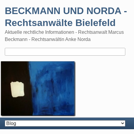
Skip
BECKMANN UND NORDA -
to
content
Rechtsanwälte Bielefeld
Aktuelle rechtliche Informationen - Rechtsanwalt Marcus
Beckmann - Rechtsanwältin Anke Norda