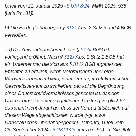
Urteil vom 21. Januar 2025 -
5 UKl 8/24
, MMR 2025, 538
[juris Rn. 31]).
b) Die Beklagte hat gegen §
312k
Abs. 2 Satz 3 und 4 BGB
verstoßen.
aa) Der Anwendungsbereich des §
312k
BGB ist
vorliegend eröffnet. Nach §
312k
Abs. 1 Satz 1 BGB hat
ein Unternehmer die sich aus §
312k
BGB ergebenden
Pflichten zu erfüllen, wenn Verbrauchern über eine
Webseite ermöglicht wird, einen Vertrag im elektronischen
Geschäftsverkehr zu schließen, der auf die Begründung
eines Dauerschuldverhältnisses gerichtet ist, das den
Unternehmer zu einer entgeltlichen Leistung verpflichtet;
es kommt nicht darauf an, dass der Vertrag tatsächlich auf
diesem Wege abgeschlossen wurde (vgl. etwa
Hanseatisches Oberlandesgericht Hamburg, Urteil vom
26. September 2024 -
5 UKI 1/23
, juris Rn. 50). Im Streitfall