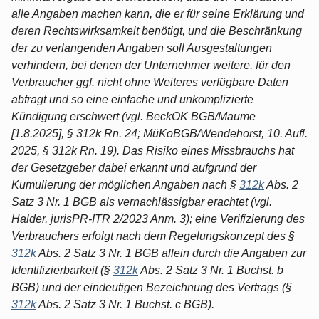
alle Angaben machen kann, die er für seine Erklärung und
deren Rechtswirksamkeit benötigt, und die Beschränkung
der zu verlangenden Angaben soll Ausgestaltungen
verhindern, bei denen der Unternehmer weitere, für den
Verbraucher ggf. nicht ohne Weiteres verfügbare Daten
abfragt und so eine einfache und unkomplizierte
Kündigung erschwert (vgl. BeckOK BGB/Maume
[1.8.2025], § 312k Rn. 24; MüKoBGB/Wendehorst, 10. Aufl.
2025, § 312k Rn. 19). Das Risiko eines Missbrauchs hat
der Gesetzgeber dabei erkannt und aufgrund der
Kumulierung der möglichen Angaben nach §
312k
Abs. 2
Satz 3 Nr. 1 BGB als vernachlässigbar erachtet (vgl.
Halder, jurisPR-ITR 2/2023 Anm. 3); eine Verifizierung des
Verbrauchers erfolgt nach dem Regelungskonzept des §
312k
Abs. 2 Satz 3 Nr. 1 BGB allein durch die Angaben zur
Identifizierbarkeit (§
312k
Abs. 2 Satz 3 Nr. 1 Buchst. b
BGB) und der eindeutigen Bezeichnung des Vertrags (§
312k
Abs. 2 Satz 3 Nr. 1 Buchst. c BGB).