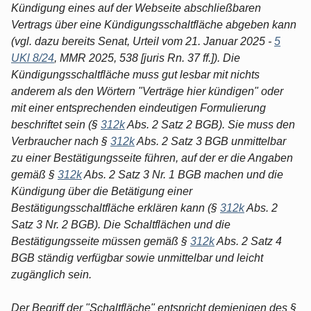
Kündigung eines auf der Webseite abschließbaren
Vertrags über eine Kündigungsschaltfläche abgeben kann
(vgl. dazu bereits Senat, Urteil vom 21. Januar 2025 -
5
UKl 8/24
, MMR 2025, 538 [juris Rn. 37 ff.]). Die
Kündigungsschaltfläche muss gut lesbar mit nichts
anderem als den Wörtern "Verträge hier kündigen" oder
mit einer entsprechenden eindeutigen Formulierung
beschriftet sein (§
312k
Abs. 2 Satz 2 BGB). Sie muss den
Verbraucher nach §
312k
Abs. 2 Satz 3 BGB unmittelbar
zu einer Bestätigungsseite führen, auf der er die Angaben
gemäß §
312k
Abs. 2 Satz 3 Nr. 1 BGB machen und die
Kündigung über die Betätigung einer
Bestätigungsschaltfläche erklären kann (§
312k
Abs. 2
Satz 3 Nr. 2 BGB). Die Schaltflächen und die
Bestätigungsseite müssen gemäß §
312k
Abs. 2 Satz 4
BGB ständig verfügbar sowie unmittelbar und leicht
zugänglich sein.
Der Begriff der "Schaltfläche" entspricht demjenigen des §