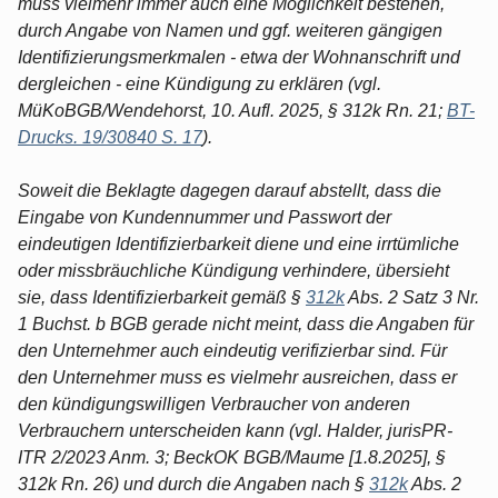
muss vielmehr immer auch eine Möglichkeit bestehen,
durch Angabe von Namen und ggf. weiteren gängigen
Identifizierungsmerkmalen - etwa der Wohnanschrift und
dergleichen - eine Kündigung zu erklären (vgl.
MüKoBGB/Wendehorst, 10. Aufl. 2025, § 312k Rn. 21;
BT-
Drucks. 19/30840 S. 17
).
Soweit die Beklagte dagegen darauf abstellt, dass die
Eingabe von Kundennummer und Passwort der
eindeutigen Identifizierbarkeit diene und eine irrtümliche
oder missbräuchliche Kündigung verhindere, übersieht
sie, dass Identifizierbarkeit gemäß §
312k
Abs. 2 Satz 3 Nr.
1 Buchst. b BGB gerade nicht meint, dass die Angaben für
den Unternehmer auch eindeutig verifizierbar sind. Für
den Unternehmer muss es vielmehr ausreichen, dass er
den kündigungswilligen Verbraucher von anderen
Verbrauchern unterscheiden kann (vgl. Halder, jurisPR-
ITR 2/2023 Anm. 3; BeckOK BGB/Maume [1.8.2025], §
312k Rn. 26) und durch die Angaben nach §
312k
Abs. 2