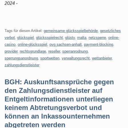
2024 -
Tags für diesen Artikel:
gemeinsame glücksspielbehörde
,
gesetzliches
verbot
,
glückspiel
,
glücksspielrecht
,
glüstv
,
malta
,
netzsperre
,
online-
casino
,
online-glücksspiel
,
ovg sachsen-anhalt
,
payment-blocking
,
provider
,
rechtsgrundlage
,
reseller
,
sperranrodnung
,
sperrungsanordnung
,
sportwetten
,
verwaltungsrecht
,
wettanbieter
,
zahlungsdienstleister
BGH: Auskunftsansprüche gegen
den Zahlungsdienstleister auf
Entgeltinformationen unterliegen
keinem Abtretungsverbot und
können an Inkassounternehmen
abgetreten werden