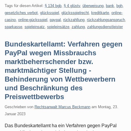
Tags für diesen Artikel:
§ 134 bgb
,
§ 4 glüstv
,
überweisung
,
bank
,
bgh
,
gesetzliches verbot
,
glücksspiel
,
glücksspielrecht
,
kreditkarte
,
online-
casino
,
online-gücksspiel
,
paypal
,
rückzahllung
,
rückzahlungsanspruch
,
sparkasse
,
spieleinsatz
,
spieleinsätze
,
zahlung
,
zahlungsdienstleister
Bundeskartellamt: Verfahren gegen
PayPal wegen Missbrauchs
marktbeherrschender bzw.
marktmächtiger Stellung -
Behinderung von Wettbewerbern
und Beschränkung des
Preiswettbewerbs
Geschrieben von
Rechtsanwalt Marcus Beckmann
am
Montag, 23.
Januar 2023
Das Bundeskartellamt ha ein Verfahren gegen PayPal