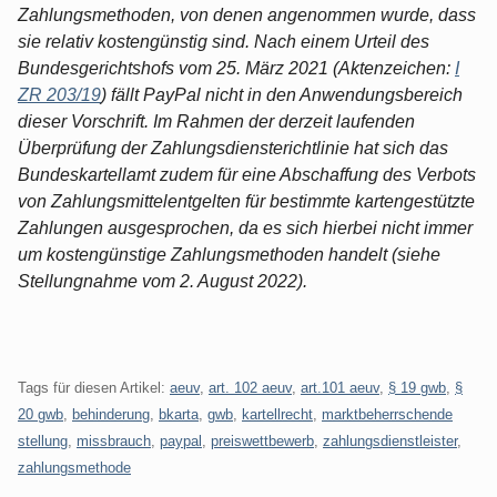
Zahlungsmethoden, von denen angenommen wurde, dass
sie relativ kostengünstig sind. Nach einem Urteil des
Bundesgerichtshofs vom 25. März 2021 (Aktenzeichen:
I
ZR 203/19
) fällt PayPal nicht in den Anwendungsbereich
dieser Vorschrift. Im Rahmen der derzeit laufenden
Überprüfung der Zahlungsdiensterichtlinie hat sich das
Bundeskartellamt zudem für eine Abschaffung des Verbots
von Zahlungsmittelentgelten für bestimmte kartengestützte
Zahlungen ausgesprochen, da es sich hierbei nicht immer
um kostengünstige Zahlungsmethoden handelt (siehe
Stellungnahme vom 2. August 2022).
Tags für diesen Artikel:
aeuv
,
art. 102 aeuv
,
art.101 aeuv
,
§ 19 gwb
,
§
20 gwb
,
behinderung
,
bkarta
,
gwb
,
kartellrecht
,
marktbeherrschende
stellung
,
missbrauch
,
paypal
,
preiswettbewerb
,
zahlungsdienstleister
,
zahlungsmethode