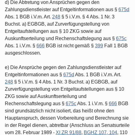
d) Die Abtretung von Ansprüchen gegen den
Zahlungsdienstleister auf Entgeltinformationen aus §
675d
Abs. 1 BGB i.V.m. Art.
248
§ 5 i.V.m. § 4 Abs. 1 Nr. 3
Buchst. a) EGBGB, auf Zurverfügungstellung von
Entgeltaufstellungen aus § 10 ZKG sowie auf
Auskunftserteilung und Rechenschaftslegung aus §
675c
Abs. 1 i.V.m. §
666
BGB ist nicht gemäß §
399
Fall 1 BGB
ausgeschlossen.
e) Die Ansprüche gegen den Zahlungsdienstleister auf
Entgeltinformationen aus §
675d
Abs. 1 BGB i.V.m. Art.
248
§ 5 i.V.m. § 4 Abs. 1 Nr. 3 Buchst. a) EGBGB, auf
Zurverfügungstellung von Entgeltaufstellungen aus § 10
ZKG sowie auf Auskunftserteilung und
Rechenschaftslegung aus §
675c
Abs. 1 i.V.m. §
666
BGB
sind grundsätzlich nicht isoliert, das heißt ohne den
Hauptanspruch, dessen Vorbereitung und Berechnung sie
in der Regel dienen, abtretbar (Anschluss an Senatsurteile
vom 28. Februar 1989 -
XI ZR 91/88
,
BGHZ 107, 104
, 110