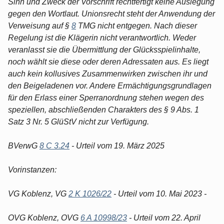
Sinn und Zweck der Vorschrift rechtfertigt keine Auslegung
gegen den Wortlaut. Unionsrecht steht der Anwendung der
Verweisung auf §
8
TMG nicht entgegen. Nach dieser
Regelung ist die Klägerin nicht verantwortlich. Weder
veranlasst sie die Übermittlung der Glücksspielinhalte,
noch wählt sie diese oder deren Adressaten aus. Es liegt
auch kein kollusives Zusammenwirken zwischen ihr und
den Beigeladenen vor. Andere Ermächtigungsgrundlagen
für den Erlass einer Sperranordnung stehen wegen des
speziellen, abschließenden Charakters des § 9 Abs. 1
Satz 3 Nr. 5 GlüStV nicht zur Verfügung.
BVerwG
8 C 3.24
- Urteil vom 19. März 2025
Vorinstanzen:
VG Koblenz, VG
2 K 1026/22
- Urteil vom 10. Mai 2023 -
OVG Koblenz, OVG
6 A 10998/23
- Urteil vom 22. April