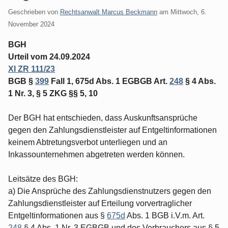
Geschrieben von
Rechtsanwalt Marcus Beckmann
am
Mittwoch, 6.
November 2024
BGH
Urteil vom 24.09.2024
XI ZR 111/23
BGB §
399
Fall 1, 675d Abs. 1 EGBGB Art.
248
§ 4 Abs.
1 Nr. 3, § 5 ZKG §§ 5, 10
Der BGH hat entschieden, dass Auskunftsansprüche
gegen den Zahlungsdienstleister auf Entgeltinformationen
keinem Abtretungsverbot unterliegen und an
Inkassounternehmen abgetreten werden können.
Leitsätze des BGH:
a) Die Ansprüche des Zahlungsdienstnutzers gegen den
Zahlungsdienstleister auf Erteilung vorvertraglicher
Entgeltinformationen aus §
675d
Abs. 1 BGB i.V.m. Art.
248
§ 4 Abs. 1 Nr. 3 EGBGB und des Verbrauchers aus § 5