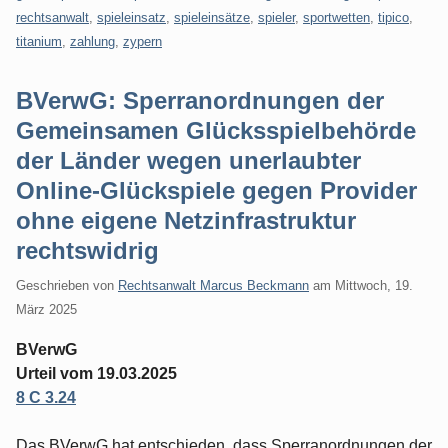
rechtsanwalt
,
spieleinsatz
,
spieleinsätze
,
spieler
,
sportwetten
,
tipico
,
titanium
,
zahlung
,
zypern
BVerwG: Sperranordnungen der
Gemeinsamen Glücksspielbehörde
der Länder wegen unerlaubter
Online-Glückspiele gegen Provider
ohne eigene Netzinfrastruktur
rechtswidrig
Geschrieben von
Rechtsanwalt Marcus Beckmann
am
Mittwoch, 19.
März 2025
BVerwG
Urteil vom 19.03.2025
8 C 3.24
Das BVerwG hat entschieden, dass Sperranordnungen der