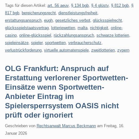
Tags für diesen Artikel:
art. 56 aeuv
,
§ 134 bgb
,
§ 4 glüstv
,
§ 812 bgb
,
§
817 bgb
,
bereicherungsrecht
,
dienstleistungsfreiheit
,
erstattungsanspruch
,
eugh
,
gesetzliches verbot
,
glücksspielrecht
,
glücksspielstaatsvertrag
,
lotteriewetten
,
malta
,
nichtigkeit
,
online-
casino
,
online-glücksspiel
,
rückzahlungsanspruch
,
schwarze lotterien
,
spieleinsätze
,
spieler
,
sportwetten
,
verbraucherschutz
,
verlustrückforderung
,
virtuelle automatenspiele
,
zweitlotterien
,
zypern
OLG Frankfurt: Anspruch auf
Erstattung verlorener Sportwetten-
Einsätze wenn Sportwetten-
Anbieter Eintrag im
Spielersperrsystem OASIS nicht
prüft oder ignoriert
Geschrieben von
Rechtsanwalt Marcus Beckmann
am
Freitag, 16.
Januar 2026