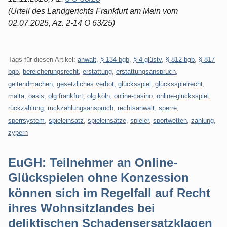
(Urteil des Landgerichts Frankfurt am Main vom
02.07.2025, Az. 2-14 O 63/25)
Tags für diesen Artikel:
anwalt
,
§ 134 bgb
,
§ 4 glüstv
,
§ 812 bgb
,
§ 817
bgb
,
bereicherungsrecht
,
erstattung
,
erstattungsanspruch
,
geltendmachen
,
gesetzliches verbot
,
glücksspiel
,
glücksspielrecht
,
malta
,
oasis
,
olg frankfurt
,
olg köln
,
online-casino
,
online-glücksspiel
,
rückzahlung
,
rückzahlungsanspruch
,
rechtsanwalt
,
sperre
,
sperrsystem
,
spieleinsatz
,
spieleinsätze
,
spieler
,
sportwetten
,
zahlung
,
zypern
EuGH: Teilnehmer an Online-
Glückspielen ohne Konzession
können sich im Regelfall auf Recht
ihres Wohnsitzlandes bei
deliktischen Schadensersatzklagen