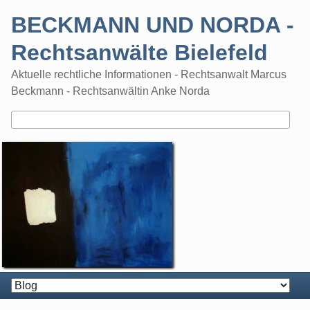
Skip
BECKMANN UND NORDA -
to
content
Rechtsanwälte Bielefeld
Aktuelle rechtliche Informationen - Rechtsanwalt Marcus
Beckmann - Rechtsanwältin Anke Norda