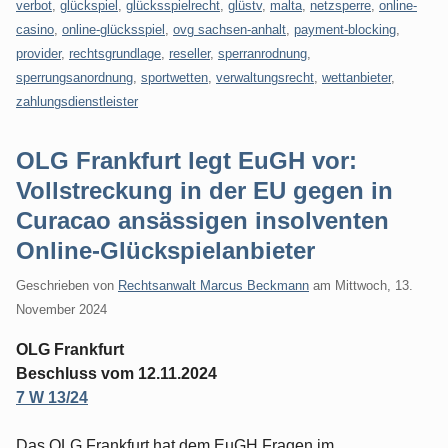
verbot
,
glückspiel
,
glücksspielrecht
,
glüstv
,
malta
,
netzsperre
,
online-
casino
,
online-glücksspiel
,
ovg sachsen-anhalt
,
payment-blocking
,
provider
,
rechtsgrundlage
,
reseller
,
sperranrodnung
,
sperrungsanordnung
,
sportwetten
,
verwaltungsrecht
,
wettanbieter
,
zahlungsdienstleister
OLG Frankfurt legt EuGH vor:
Vollstreckung in der EU gegen in
Curacao ansässigen insolventen
Online-Glückspielanbieter
Geschrieben von
Rechtsanwalt Marcus Beckmann
am
Mittwoch, 13.
November 2024
OLG Frankfurt
Beschluss vom 12.11.2024
7 W 13/24
Das OLG Frankfurt hat dem EuGH Fragen im