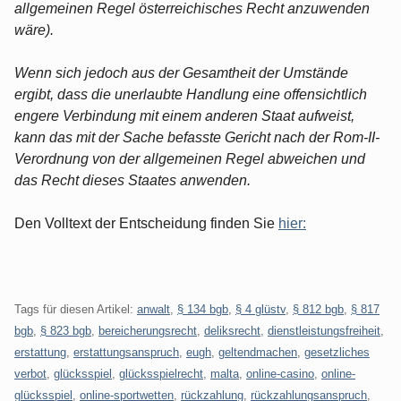
allgemeinen Regel österreichisches Recht anzuwenden
wäre).
Wenn sich jedoch aus der Gesamtheit der Umstände
ergibt, dass die unerlaubte Handlung eine offensichtlich
engere Verbindung mit einem anderen Staat aufweist,
kann das mit der Sache befasste Gericht nach der Rom-II-
Verordnung von der allgemeinen Regel abweichen und
das Recht dieses Staates anwenden.
Den Volltext der Entscheidung finden Sie
hier:
Tags für diesen Artikel:
anwalt
,
§ 134 bgb
,
§ 4 glüstv
,
§ 812 bgb
,
§ 817
bgb
,
§ 823 bgb
,
bereicherungsrecht
,
deliksrecht
,
dienstleistungsfreiheit
,
erstattung
,
erstattungsanspruch
,
eugh
,
geltendmachen
,
gesetzliches
verbot
,
glücksspiel
,
glücksspielrecht
,
malta
,
online-casino
,
online-
glücksspiel
,
online-sportwetten
,
rückzahlung
,
rückzahlungsanspruch
,