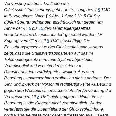
Verweisung die bei Inkrafttreten des
Glücksspielstaatsvertrags geltende Fassung des §
8
TMG
in Bezug nimmt. Nach § 9 Abs. 1 Satz 3 Nr. 5 GlüStV
dürfen Sperranordnungen ausdrücklich nur gegen "im
Sinne der §§
8
bis
10
des Telemediengesetzes
verantwortliche Diensteanbieter" gerichtet werden; für
Zugangsvermittler ist §
8
TMG einschlägig. Die
Entstehungsgeschichte des Glücksspielstaatsvertrags
zeigt, dass die Staatsvertragsparteien auf das im
Telemediengesetz normierte System abgestufter
Verantwortlichkeit verschiedener Arten von
Diensteanbietern zurückgreifen wollten. Aus dem
Regelungszusammenhang ergibt sich nichts anderes. Der
Sinn und Zweck der Vorschrift rechtfertigt keine Auslegung
gegen den Wortlaut. Unionsrecht steht der Anwendung der
Verweisung auf §
8
TMG nicht entgegen. Nach dieser
Regelung ist die Klägerin nicht verantwortlich. Weder
veranlasst sie die Übermittlung der Glücksspielinhalte,
noch wählt sie diese oder deren Adressaten aus. Es liegt