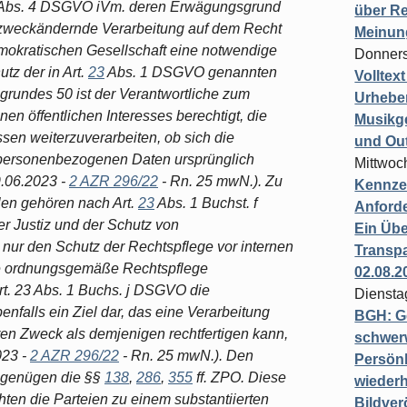
Abs. 4 DSGVO iVm. deren Erwägungsgrund
über Re
 zweckändernde Verarbeitung auf dem Recht
Meinun
demokratischen Gesellschaft eine notwendige
Donners
z der in Art.
23
Abs. 1 DSGVO genannten
Volltex
grundes 50 ist der Verantwortliche zum
Urheber
en öffentlichen Interesses berechtigt, die
Musikg
n weiterzuverarbeiten, ob sich die
und Ou
e personenbezogenen Daten ursprünglich
Mittwoc
.06.2023 -
2 AZR 296/22
- Rn. 25 mwN.). Zu
Kennzei
en gehören nach Art.
23
Abs. 1 Buchst. f
Anford
 Justiz und der Schutz von
Ein Übe
t nur den Schutz der Rechtspflege vor internen
Transpa
ine ordnungsgemäße Rechtspflege
02.08.2
Art. 23 Abs. 1 Buchs. j DSGVO die
Diensta
enfalls ein Ziel dar, das eine Verarbeitung
BGH: G
n Zweck als demjenigen rechtfertigen kann,
schwer
023 -
2 AZR 296/22
- Rn. 25 mwN.). Den
Persönl
 genügen die §§
138
,
286
,
355
ff. ZPO. Diese
wiederh
hten die Parteien zu einem substantiierten
Bildver