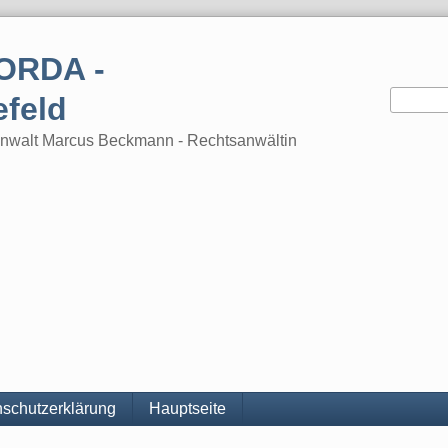
ORDA -
efeld
tsanwalt Marcus Beckmann - Rechtsanwältin
schutzerklärung
Hauptseite