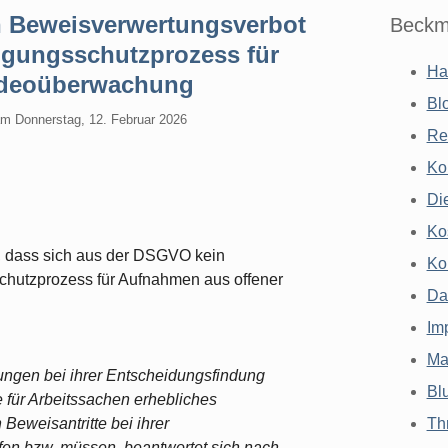
n Beweisverwertungsverbot
Beckm
gungsschutzprozess für
Ha
ideoüberwachung
Bl
am
Donnerstag, 12. Februar 2026
Re
Ko
Di
Ko
, dass sich aus der DSGVO kein
Ko
hutzprozess für Aufnahmen aus offener
Da
Im
Ma
ungen bei ihrer Entscheidungsfindung
Bl
e für Arbeitssachen erhebliches
Beweisantritte bei ihrer
Th
fen bzw. müssen, beantwortet sich nach