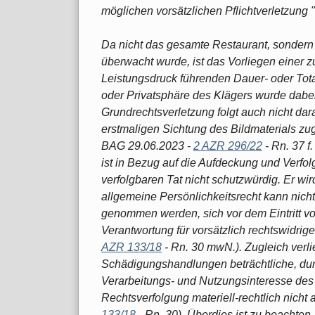
möglichen vorsätzlichen Pflichtverletzung
Da nicht das gesamte Restaurant, sondern
überwacht wurde, ist das Vorliegen einer
Leistungsdruck führenden Dauer- oder Tot
oder Privatsphäre des Klägers wurde dabei
Grundrechtsverletzung folgt auch nicht dar
erstmaligen Sichtung des Bildmaterials zug
BAG 29.06.2023 -
2 AZR 296/22
- Rn. 37 f
ist in Bezug auf die Aufdeckung und Verfol
verfolgbaren Tat nicht schutzwürdig. Er wi
allgemeine Persönlichkeitsrecht kann nich
genommen werden, sich vor dem Eintritt vo
Verantwortung für vorsätzlich rechtswidri
AZR 133/18
- Rn. 30 mwN.). Zugleich verli
Schädigungshandlungen beträchtliche, dur
Verarbeitungs- und Nutzungsinteresse des 
Rechtsverfolgung materiell-rechtlich nich
133/18
- Rn. 30). Überdies ist zu beachten