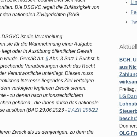
Li
riften. Die DSGVO regelt die Zulässigkeit von
Fa
 den nationalen Zivilgerichten (BAG
Twi
e DSGVO ist die Verarbeitung
n sie für die Wahrnehmung einer Aufgabe
Aktuel
se liegt oder in Ausübung öffentlicher Gewalt
gen wurde. Gemäß Art.
6
Abs. 3 Satz 1 Buchst. b
BGH: U
prechende Verarbeitungen durch das Recht
aus Nic
der Verantwortliche unterliegt. Dieses muss
Zahlun
ntlichen Interesse liegendes Ziel verfolgen
wirksa
dem verfolgten legitimen Zweck stehen.
Freitag
hte - zu denen nach unionsrechtlichem
LG Darm
achen gehören - die ihnen durch das nationale
Lohnste
isse ausüben (BAG 29.06.2023 -
2 AZR 296/22
Steuerb
beschr
Donners
nderen Zweck als zu demjenigen, zu dem die
OLG Fra