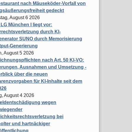
staurant nach Mäuseköder-Vorfall von
gsäußerungsfreiheit gedeckt
tag, August 6 2026
t LG München I liegt vor:
rechtsverletzung durch KI-
enerator SUNO durch Memorisierung
tput-Generierung
h, August 5 2026
chnungspflichten nach Art. 50 KI-VO:
erungen, Ausnahmen und Umsetzung -
rblick über die neuen
renzvorgaben für KI-Inhalte seit dem
026
g, August 4 2026
eldentschädigung wegen
wiegender
ichkeitsrechtsverletzung bei
olter und hartnäckiger
öffentlichung