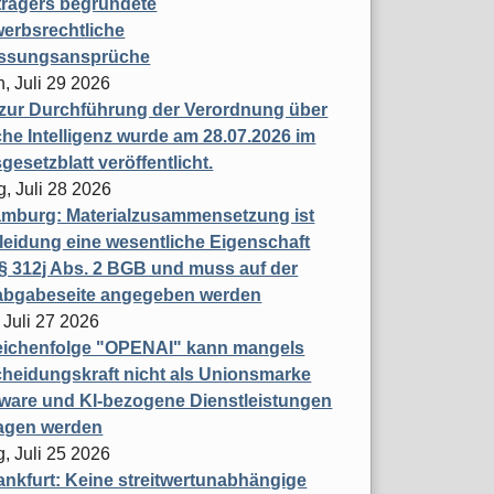
trägers begründete
erbsrechtliche
assungsansprüche
, Juli 29 2026
 zur Durchführung der Verordnung über
che Intelligenz wurde am 28.07.2026 im
esetzblatt veröffentlicht.
g, Juli 28 2026
mburg: Materialzusammensetzung ist
leidung eine wesentliche Eigenschaft
 312j Abs. 2 BGB und muss auf der
labgabeseite angegeben werden
 Juli 27 2026
eichenfolge "OPENAI" kann mangels
heidungskraft nicht als Unionsmarke
tware und KI-bezogene Dienstleistungen
ragen werden
, Juli 25 2026
nkfurt: Keine streitwertunabhängige