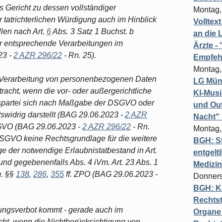
Gericht zu dessen vollständiger
Montag,
 tatrichterlichen Würdigung auch im Hinblick
Volltex
len nach Art.
6
Abs. 3 Satz 1 Buchst. b
an die L
r entsprechende Verarbeitungen im
Ärzte 
23 -
2 AZR 296/22
- Rn. 25).
Empfeh
Montag,
- Verarbeitung von personenbezogenen Daten
LG Münc
racht, wenn die vor- oder außergerichtliche
KI-Mus
spartei sich nach Maßgabe der DSGVO oder
und Out
swidrig darstellt (BAG 29.06.2023 -
2 AZR
Nacht"
O (BAG 29.06.2023 -
2 AZR 296/22
- Rn.
Montag,
SGVO keine Rechtsgrundlage für die weitere
BGH: St
äge der notwendige Erlaubnistatbestand in Art.
entgelt
 und gegebenenfalls Abs. 4 iVm. Art. 23 Abs. 1
Medizi
. §§
138
,
286
,
355
ff. ZPO (BAG 29.06.2023 -
Donners
BGH: K
Rechtst
ungsverbot kommt - gerade auch im
Organe 
cht, wenn die Nichtberücksichtigung von