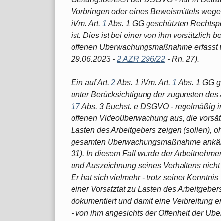
Vorbringen oder eines Beweismittels wegen
iVm. Art.
1
Abs. 1 GG geschützten Rechtspo
ist. Dies ist bei einer von ihm vorsätzlich 
offenen Überwachungsmaßnahme erfasst wu
29.06.2023 -
2 AZR 296/22
- Rn. 27).
Ein auf Art.
2
Abs. 1 iVm. Art.
1
Abs. 1 GG ge
unter Berücksichtigung der zugunsten des 
17
Abs. 3 Buchst. e DSGVO - regelmäßig i
offenen Videoüberwachung aus, die vorsät
Lasten des Arbeitgebers zeigen (sollen), o
gesamten Überwachungsmaßnahme ankäm
31). In diesem Fall wurde der Arbeitneh
und Auszeichnung seines Verhaltens nicht 
Er hat sich vielmehr - trotz seiner Kenntn
einer Vorsatztat zu Lasten des Arbeitgebe
dokumentiert und damit eine Verbreitung e
- von ihm angesichts der Offenheit der Ü