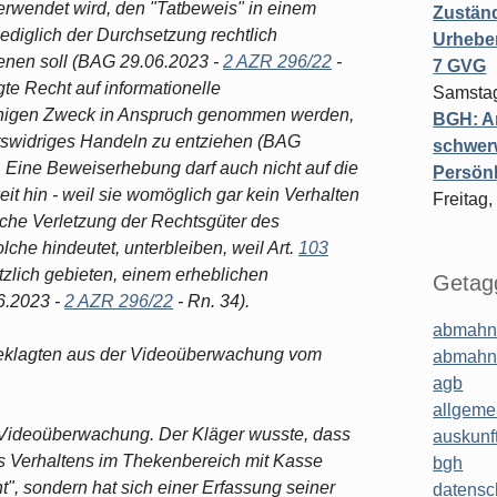
erwendet wird, den "Tatbeweis" in einem
Zuständ
ediglich der Durchsetzung rechtlich
Urheber
enen soll (BAG 29.06.2023 -
2 AZR 296/22
-
7 GVG
te Recht auf informationelle
Samstag
inigen Zweck in Anspruch genommen werden,
BGH: A
chtswidriges Handeln zu entziehen (BAG
schwer
 Eine Beweiserhebung darf auch nicht auf die
Persönl
it hin - weil sie womöglich gar kein Verhalten
Freitag,
iche Verletzung der Rechtsgüter des
lche hindeutet, unterbleiben, weil Art.
103
zlich gebieten, einem erheblichen
Getagg
6.2023 -
2 AZR 296/22
- Rn. 34).
abmahn
Beklagten aus der Videoüberwachung vom
abmahn
agb
allgeme
e Videoüberwachung. Der Kläger wusste, dass
auskunf
s Verhaltens im Thekenbereich mit Kasse
bgh
t", sondern hat sich einer Erfassung seiner
datensc