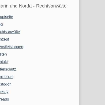
ann und Norda - Rechtsanwälte
uptseite
og
chtsanwälte
nzept
enstleistungen
sten
ntakt
tenschutz
pressum
stodon
uesky
reads