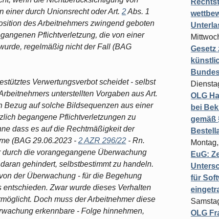
Rechts
 einer durch Unionsrecht oder Art.
2
Abs. 1
wettbew
sition des Arbeitnehmers zwingend geboten
Unterl
begangenen Pflichtverletzung, die von einer
Mittwoch
rde, regelmäßig nicht der Fall (BAG
Gesetz
künstli
Bundesg
stütztes Verwertungsverbot scheidet - selbst
Diensta
Arbeitnehmers unterstellten Vorgaben aus Art.
OLG Ha
n Bezug auf solche Bildsequenzen aus einer
bei Bek
zlich begangene Pflichtverletzungen zu
gemäß §
hne dass es auf die Rechtmäßigkeit der
Bestel
e (BAG 29.06.2023 -
2 AZR 296/22
- Rn.
Montag,
mer durch die vorangegangene Überwachung
EuG: Z
daran gehindert, selbstbestimmt zu handeln.
Untersc
is von der Überwachung - für die Begehung
für Sof
rs entschieden. Zwar wurde dieses Verhalten
einget
rmöglicht. Doch muss der Arbeitnehmer diese
Samstag
berwachung erkennbare - Folge hinnehmen,
OLG Fra