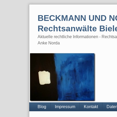
Skip
to
BECKMANN UND N
content
Rechtsanwälte Biel
Aktuelle rechtliche Informationen - Rech
Anke Norda
Blog
Impressum
Kontakt
Daten