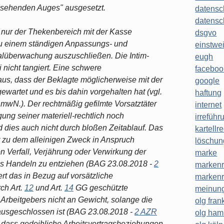
 "sehenden Auges" ausgesetzt.
datensc
datensc
 nur der Thekenbereich mit der Kasse
dsgvo
 zu einem ständigen Anpassungs- und
einstwe
alüberwachung auszuschließen. Die Intim-
eugh
 nicht tangiert. Eine schwere
faceboo
aus, dass der Beklagte möglicherweise mit der
google
ewartet und es bis dahin vorgehalten hat (vgl.
haftung
. mwN.). Der rechtmäßig gefilmte Vorsatztäter
internet
gung seiner materiell-rechtlich noch
irreführ
rd dies auch nicht durch bloßen Zeitablauf. Das
kartellr
t zu dem alleinigen Zweck in Anspruch
löschun
n Verfall, Verjährung oder Verwirkung der
marke
ges Handeln zu entziehen (BAG 23.08.2018 -
2
markenr
ert das in Bezug auf vorsätzliche
markenr
ch Art.
12
und Art.
14
GG geschützte
meinung
Arbeitgebers nicht an Gewicht, solange die
olg frank
t ausgeschlossen ist (BAG 23.08.2018 -
2 AZR
olg ha
, dass gedeihliche Arbeitsvertragsbeziehungen