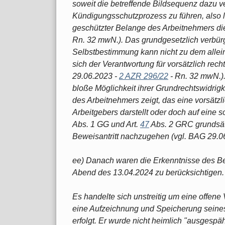
soweit die betreffende Bildsequenz dazu v
Kündigungsschutzprozess zu führen, also l
geschützter Belange des Arbeitnehmers di
Rn. 32 mwN.). Das grundgesetzlich verbürg
Selbstbestimmung kann nicht zu dem alle
sich der Verantwortung für vorsätzlich re
29.06.2023 -
2 AZR 296/22
- Rn. 32 mwN.).
bloße Möglichkeit ihrer Grundrechtswidrigke
des Arbeitnehmers zeigt, das eine vorsätzl
Arbeitgebers darstellt oder doch auf eine so
Abs. 1 GG und Art.
47
Abs. 2 GRC grundsät
Beweisantritt nachzugehen (vgl. BAG 29.0
ee) Danach waren die Erkenntnisse des 
Abend des 13.04.2024 zu berücksichtigen.
Es handelte sich unstreitig um eine offen
eine Aufzeichnung und Speicherung seine
erfolgt. Er wurde nicht heimlich "ausgespäh