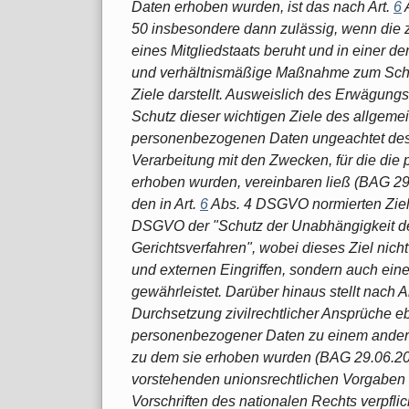
Daten erhoben wurden, ist das nach Art.
6
50 insbesondere dann zulässig, wenn die
eines Mitgliedstaats beruht und in einer 
und verhältnismäßige Maßnahme zum Schut
Ziele darstellt. Ausweislich des Erwägungs
Schutz dieser wichtigen Ziele des allgemein
personenbezogenen Daten ungeachtet desse
Verarbeitung mit den Zwecken, für die di
erhoben wurden, vereinbaren ließ (BAG 29
den in Art.
6
Abs. 4 DSGVO normierten Ziel
DSGVO der "Schutz der Unabhängigkeit der
Gerichtsverfahren", wobei dieses Ziel nich
und externen Eingriffen, sondern auch e
gewährleistet. Darüber hinaus stellt nach 
Durchsetzung zivilrechtlicher Ansprüche eb
personenbezogener Daten zu einem andere
zu dem sie erhoben wurden (BAG 29.06.2
vorstehenden unionsrechtlichen Vorgaben
Vorschriften des nationalen Rechts verpflic