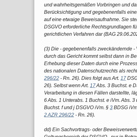
und wahrheitsgemäßen Vorbringen und das 
Berücksichtigung und gegebenenfalls einer
auf eine etwaige Beweisaufnahme. Sie stel
DSGVO erforderliche Rechtsgrundlagen fü
gerichtlichen Verfahren dar (BAG 29.06.20
(3) Die - gegebenenfalls zweckändernde 
durch das Gericht kommt selbst dann in Bet
Erhebung dieser Daten durch eine Prozes
des nationalen Datenschutzrechts als recht
296/22
- Rn. 26). Dies folgt aus Art.
17
DSGV
26). Selbst wenn Art.
17
Abs. 3 Buchst. e D
Verarbeitung in diesen Fällen darstellte, l
6 Abs. 1 Unterabs. 1 Buchst. e iVm. Abs. 3
Buchst. f und j DSGVO iVm. §
3
BDSG iVm
2 AZR 296/22
- Rn. 26).
dd) Ein Sachvortrags- oder Beweisverwert
Geltungsbereich der DSGVO - nur in Betra