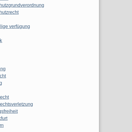
hutzgrundverordnung
hutzrecht
ilige verfügung
k
ung
echt
g
echt
echtsverletzung
sfreiheit
furt
mm