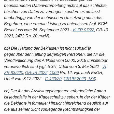
beanstandeten Datenverarbeitung nicht auf das schlichte
Löschen von Daten zu verengen, sondern es umfasst
unabhängig von der technischen Umsetzung auch das
Begehren, eine erneute Listung zu unterlassen (vgl. BGH,
Beschluss vom 26. September 2023 -
VI ZR 97/22
, GRUR
2023, 2472 Rn. 20 mwN).
bb) Die Haftung der Beklagten ist nicht subsidiär
gegenüber der Haftung derjenigen Personen, die für die
Veröffentlichung des Artikels vom 00.00. 2019 unmittelbar
verantwortlich sind (vgl. BGH, Urteil vom 3. Mai 2022 -
VI
ZR 832/20
,
GRUR 2022, 1009
Rn. 12; vgl. auch EuGH,
Urteil vom 8.12.2022 -
C-460/20
,
GRUR 2023, 184
).
cc) Der für das Auslistungsbegehren erforderliche Antrag
ist jedenfalls in der Klageschrift zu sehen, in der der Kläger
die Beklagte in formeller Hinsicht hinreichend deutlich auf
die aus seiner Sicht vorliegende Rechtswidrigkeit der