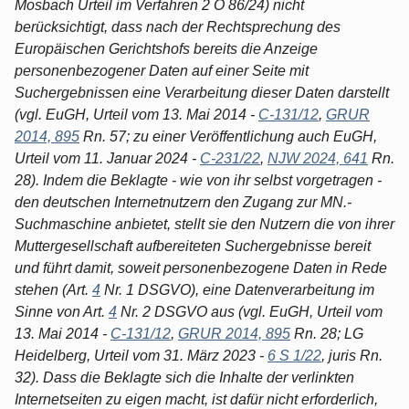
Mosbach Urteil im Verfahren 2 O 86/24) nicht
berücksichtigt, dass nach der Rechtsprechung des
Europäischen Gerichtshofs bereits die Anzeige
personenbezogener Daten auf einer Seite mit
Suchergebnissen eine Verarbeitung dieser Daten darstellt
(vgl. EuGH, Urteil vom 13. Mai 2014 -
C-131/12
,
GRUR
2014, 895
Rn. 57; zu einer Veröffentlichung auch EuGH,
Urteil vom 11. Januar 2024 -
C-231/22
,
NJW 2024, 641
Rn.
28). Indem die Beklagte - wie von ihr selbst vorgetragen -
den deutschen Internetnutzern den Zugang zur MN.-
Suchmaschine anbietet, stellt sie den Nutzern die von ihrer
Muttergesellschaft aufbereiteten Suchergebnisse bereit
und führt damit, soweit personenbezogene Daten in Rede
stehen (Art.
4
Nr. 1 DSGVO), eine Datenverarbeitung im
Sinne von Art.
4
Nr. 2 DSGVO aus (vgl. EuGH, Urteil vom
13. Mai 2014 -
C-131/12
,
GRUR 2014, 895
Rn. 28; LG
Heidelberg, Urteil vom 31. März 2023 -
6 S 1/22
, juris Rn.
32). Dass die Beklagte sich die Inhalte der verlinkten
Internetseiten zu eigen macht, ist dafür nicht erforderlich,