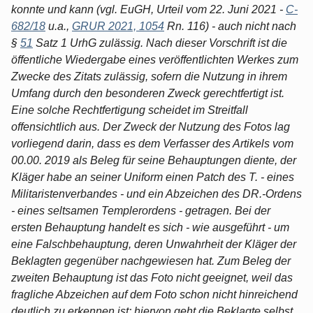
konnte und kann (vgl. EuGH, Urteil vom 22. Juni 2021 -
C-
682/18
u.a.,
GRUR 2021, 1054
Rn. 116) - auch nicht nach
§
51
Satz 1 UrhG zulässig. Nach dieser Vorschrift ist die
öffentliche Wiedergabe eines veröffentlichten Werkes zum
Zwecke des Zitats zulässig, sofern die Nutzung in ihrem
Umfang durch den besonderen Zweck gerechtfertigt ist.
Eine solche Rechtfertigung scheidet im Streitfall
offensichtlich aus. Der Zweck der Nutzung des Fotos lag
vorliegend darin, dass es dem Verfasser des Artikels vom
00.00. 2019 als Beleg für seine Behauptungen diente, der
Kläger habe an seiner Uniform einen Patch des T. - eines
Militaristenverbandes - und ein Abzeichen des DR.-Ordens
- eines seltsamen Templerordens - getragen. Bei der
ersten Behauptung handelt es sich - wie ausgeführt - um
eine Falschbehauptung, deren Unwahrheit der Kläger der
Beklagten gegenüber nachgewiesen hat. Zum Beleg der
zweiten Behauptung ist das Foto nicht geeignet, weil das
fragliche Abzeichen auf dem Foto schon nicht hinreichend
deutlich zu erkennen ist; hiervon geht die Beklagte selbst