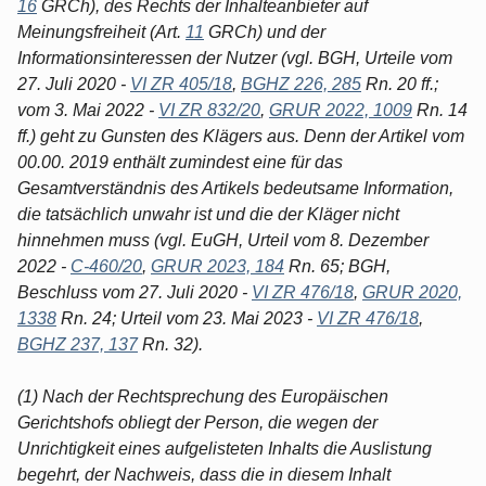
16
GRCh), des Rechts der Inhalteanbieter auf
Meinungsfreiheit (Art.
11
GRCh) und der
Informationsinteressen der Nutzer (vgl. BGH, Urteile vom
27. Juli 2020 -
VI ZR 405/18
,
BGHZ 226, 285
Rn. 20 ff.;
vom 3. Mai 2022 -
VI ZR 832/20
,
GRUR 2022, 1009
Rn. 14
ff.) geht zu Gunsten des Klägers aus. Denn der Artikel vom
00.00. 2019 enthält zumindest eine für das
Gesamtverständnis des Artikels bedeutsame Information,
die tatsächlich unwahr ist und die der Kläger nicht
hinnehmen muss (vgl. EuGH, Urteil vom 8. Dezember
2022 -
C-460/20
,
GRUR 2023, 184
Rn. 65; BGH,
Beschluss vom 27. Juli 2020 -
VI ZR 476/18
,
GRUR 2020,
1338
Rn. 24; Urteil vom 23. Mai 2023 -
VI ZR 476/18
,
BGHZ 237, 137
Rn. 32).
(1) Nach der Rechtsprechung des Europäischen
Gerichtshofs obliegt der Person, die wegen der
Unrichtigkeit eines aufgelisteten Inhalts die Auslistung
begehrt, der Nachweis, dass die in diesem Inhalt