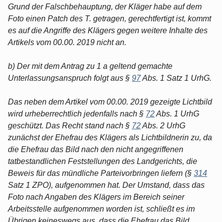
Grund der Falschbehauptung, der Kläger habe auf dem
Foto einen Patch des T. getragen, gerechtfertigt ist, kommt
es auf die Angriffe des Klägers gegen weitere Inhalte des
Artikels vom 00.00. 2019 nicht an.
b) Der mit dem Antrag zu 1 a geltend gemachte
Unterlassungsanspruch folgt aus §
97
Abs. 1 Satz 1 UrhG.
Das neben dem Artikel vom 00.00. 2019 gezeigte Lichtbild
wird urheberrechtlich jedenfalls nach §
72
Abs. 1 UrhG
geschützt. Das Recht stand nach §
72
Abs. 2 UrhG
zunächst der Ehefrau des Klägers als Lichtbildnerin zu, da
die Ehefrau das Bild nach den nicht angegriffenen
tatbestandlichen Feststellungen des Landgerichts, die
Beweis für das mündliche Parteivorbringen liefern (§
314
Satz 1 ZPO), aufgenommen hat. Der Umstand, dass das
Foto nach Angaben des Klägers im Bereich seiner
Arbeitsstelle aufgenommen worden ist, schließt es im
Übrigen keineswegs aus, dass die Ehefrau das Bild