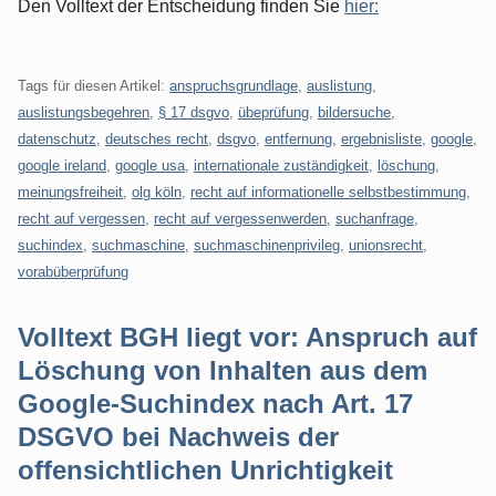
Den Volltext der Entscheidung finden Sie
hier:
Tags für diesen Artikel:
anspruchsgrundlage
,
auslistung
,
auslistungsbegehren
,
§ 17 dsgvo
,
übeprüfung
,
bildersuche
,
datenschutz
,
deutsches recht
,
dsgvo
,
entfernung
,
ergebnisliste
,
google
,
google ireland
,
google usa
,
internationale zuständigkeit
,
löschung
,
meinungsfreiheit
,
olg köln
,
recht auf informationelle selbstbestimmung
,
recht auf vergessen
,
recht auf vergessenwerden
,
suchanfrage
,
suchindex
,
suchmaschine
,
suchmaschinenprivileg
,
unionsrecht
,
vorabüberprüfung
Volltext BGH liegt vor: Anspruch auf
Löschung von Inhalten aus dem
Google-Suchindex nach Art. 17
DSGVO bei Nachweis der
offensichtlichen Unrichtigkeit