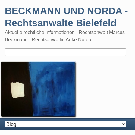
Skip
BECKMANN UND NORDA -
to
content
Rechtsanwälte Bielefeld
Aktuelle rechtliche Informationen - Rechtsanwalt Marcus
Beckmann - Rechtsanwältin Anke Norda