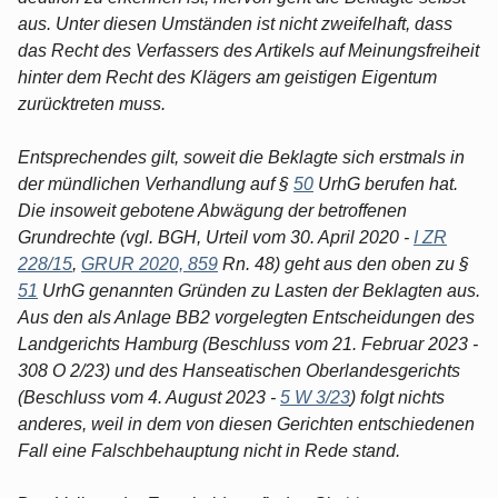
aus. Unter diesen Umständen ist nicht zweifelhaft, dass
das Recht des Verfassers des Artikels auf Meinungsfreiheit
hinter dem Recht des Klägers am geistigen Eigentum
zurücktreten muss.
Entsprechendes gilt, soweit die Beklagte sich erstmals in
der mündlichen Verhandlung auf §
50
UrhG berufen hat.
Die insoweit gebotene Abwägung der betroffenen
Grundrechte (vgl. BGH, Urteil vom 30. April 2020 -
I ZR
228/15
,
GRUR 2020, 859
Rn. 48) geht aus den oben zu §
51
UrhG genannten Gründen zu Lasten der Beklagten aus.
Aus den als Anlage BB2 vorgelegten Entscheidungen des
Landgerichts Hamburg (Beschluss vom 21. Februar 2023 -
308 O 2/23) und des Hanseatischen Oberlandesgerichts
(Beschluss vom 4. August 2023 -
5 W 3/23
) folgt nichts
anderes, weil in dem von diesen Gerichten entschiedenen
Fall eine Falschbehauptung nicht in Rede stand.