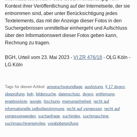
Kontext ihrer Veröffentlichung auf der Internetseite, der sie
entnommen sind, aber unter Berücksichtigung jedes
Textelements, das mit der Anzeige dieser Fotos in den
Suchergebnissen unmittelbar einhergeht und Aufschluss
über den Informationswert dieser Fotos geben kann,
Rechnung zu tragen.
BGH, Urteil vom 23. Mai 2023 -
VI ZR 476/18
- OLG Köln -
LG Köln
Tags für diesen Artikel:
anspruchsgrundlage
,
auslistung
,
§ 17 dsgvo
,
übeprüfung
,
bgh
,
bildersuche
,
datenschutz
,
dsgvo
,
entfernung
,
ergebnisliste
,
google
,
löschung
,
meinungsfreiheit
,
recht auf
informationelle selbstbestimmung
,
recht auf vergessen
,
recht auf
vergessenwerden
,
suchanfrage
,
suchindex
,
suchmaschine
,
suchmaschinenprivileg
,
vorabüberprüfung