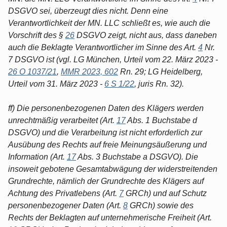
DSGVO sei, überzeugt dies nicht. Denn eine
Verantwortlichkeit der MN. LLC schließt es, wie auch die
Vorschrift des §
26
DSGVO zeigt, nicht aus, dass daneben
auch die Beklagte Verantwortlicher im Sinne des Art.
4
Nr.
7 DSGVO ist (vgl. LG München, Urteil vom 22. März 2023 -
26 O 1037/21
,
MMR 2023, 602
Rn. 29; LG Heidelberg,
Urteil vom 31. März 2023 -
6 S 1/22
, juris Rn. 32).
ff) Die personenbezogenen Daten des Klägers werden
unrechtmäßig verarbeitet (Art.
17
Abs. 1 Buchstabe d
DSGVO) und die Verarbeitung ist nicht erforderlich zur
Ausübung des Rechts auf freie Meinungsäußerung und
Information (Art.
17
Abs. 3 Buchstabe a DSGVO). Die
insoweit gebotene Gesamtabwägung der widerstreitenden
Grundrechte, nämlich der Grundrechte des Klägers auf
Achtung des Privatlebens (Art.
7
GRCh) und auf Schutz
personenbezogener Daten (Art.
8
GRCh) sowie des
Rechts der Beklagten auf unternehmerische Freiheit (Art.