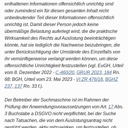
enthaltenen Informationen offensichtlich unrichtig sind
oder zumindest ein für diesen gesamten Inhalt nicht
unbedeutender Teil dieser Informationen offensichtlich
unrichtig ist. Damit dieser Person jedoch keine
übermäßige Belastung auferlegt wird, die die praktische
Wirksamkeit des Rechts auf Auslistung beeinträchtigen
könnte, hat sie lediglich die Nachweise beizubringen, die
unter Berücksichtigung der Umstände des Einzelfalls von
ihr vernünftigerweise verlangt werden können, um diese
offensichtliche Unrichtigkeit festzustellen (vgl. EuGH, Urteil
vom 8. Dezember 2022 -
C-460/20
,
GRUR 2023, 184
Rn.
68; BGH, Urteil vom 23. Mai 2023 -
VI ZR 476/18
,
BGHZ
237, 137
Rn. 33 f.).
Der Betreiber der Suchmaschine ist im Rahmen der
Prüfung der Anwendungsvoraussetzungen von Art.
17
Abs.
3 Buchstabe a DSGVO nicht verpflichtet, bei der Suche
nach Tatsachen, die von dem Auslistungsantrag nicht
gestützt werden, aktiv mitzuwirken, um festzustellen, ob