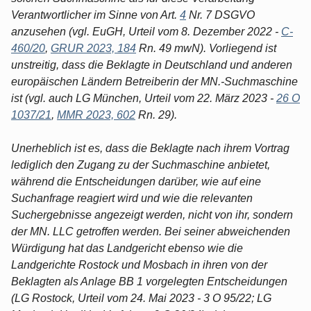
Verantwortlicher im Sinne von Art.
4
Nr. 7 DSGVO
anzusehen (vgl. EuGH, Urteil vom 8. Dezember 2022 -
C-
460/20
,
GRUR 2023, 184
Rn. 49 mwN). Vorliegend ist
unstreitig, dass die Beklagte in Deutschland und anderen
europäischen Ländern Betreiberin der MN.-Suchmaschine
ist (vgl. auch LG München, Urteil vom 22. März 2023 -
26 O
1037/21
,
MMR 2023, 602
Rn. 29).
Unerheblich ist es, dass die Beklagte nach ihrem Vortrag
lediglich den Zugang zu der Suchmaschine anbietet,
während die Entscheidungen darüber, wie auf eine
Suchanfrage reagiert wird und wie die relevanten
Suchergebnisse angezeigt werden, nicht von ihr, sondern
der MN. LLC getroffen werden. Bei seiner abweichenden
Würdigung hat das Landgericht ebenso wie die
Landgerichte Rostock und Mosbach in ihren von der
Beklagten als Anlage BB 1 vorgelegten Entscheidungen
(LG Rostock, Urteil vom 24. Mai 2023 - 3 O 95/22; LG