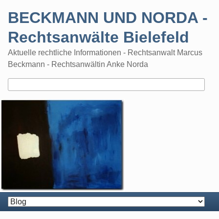
Skip
BECKMANN UND NORDA -
to
content
Rechtsanwälte Bielefeld
Aktuelle rechtliche Informationen - Rechtsanwalt Marcus
Beckmann - Rechtsanwältin Anke Norda