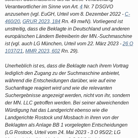
Verantwortlicher im Sinne von Art.
4
Nr. 7 DSGVO
anzusehen (vgl. EuGH, Urteil vom 8. Dezember 2022 -
C-
460/20
,
GRUR 2023, 184
Rn. 49 mwN). Vorliegend ist
unstreitig, dass die Beklagte in Deutschland und anderen
europäischen Ländern Betreiberin der MN.-Suchmaschine
ist (vgl. auch LG München, Urteil vom 22. März 2023 -
26 O
1037/21
,
MMR 2023, 602
Rn. 29).
Unerheblich ist es, dass die Beklagte nach ihrem Vortrag
lediglich den Zugang zu der Suchmaschine anbietet,
während die Entscheidungen darüber, wie auf eine
Suchanfrage reagiert wird und wie die relevanten
Suchergebnisse angezeigt werden, nicht von ihr, sondern
der MN. LLC getroffen werden. Bei seiner abweichenden
Würdigung hat das Landgericht ebenso wie die
Landgerichte Rostock und Mosbach in ihren von der
Beklagten als Anlage BB 1 vorgelegten Entscheidungen
(LG Rostock, Urteil vom 24. Mai 2023 - 3 O 95/22; LG