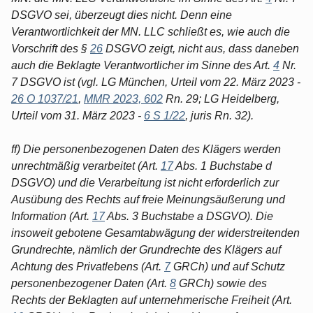
DSGVO sei, überzeugt dies nicht. Denn eine
Verantwortlichkeit der MN. LLC schließt es, wie auch die
Vorschrift des §
26
DSGVO zeigt, nicht aus, dass daneben
auch die Beklagte Verantwortlicher im Sinne des Art.
4
Nr.
7 DSGVO ist (vgl. LG München, Urteil vom 22. März 2023 -
26 O 1037/21
,
MMR 2023, 602
Rn. 29; LG Heidelberg,
Urteil vom 31. März 2023 -
6 S 1/22
, juris Rn. 32).
ff) Die personenbezogenen Daten des Klägers werden
unrechtmäßig verarbeitet (Art.
17
Abs. 1 Buchstabe d
DSGVO) und die Verarbeitung ist nicht erforderlich zur
Ausübung des Rechts auf freie Meinungsäußerung und
Information (Art.
17
Abs. 3 Buchstabe a DSGVO). Die
insoweit gebotene Gesamtabwägung der widerstreitenden
Grundrechte, nämlich der Grundrechte des Klägers auf
Achtung des Privatlebens (Art.
7
GRCh) und auf Schutz
personenbezogener Daten (Art.
8
GRCh) sowie des
Rechts der Beklagten auf unternehmerische Freiheit (Art.