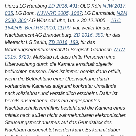
hierzu LG Hamburg
ZD 2018, 491
; OLG Köln
NJW 2017,
835
; LG Bonn,
NJW-RR 2005, 1067
; LG Darmstadt,
NZM
2000, 360
; AG Winsen/Luhe, Urt. v. 30.12.2005 –
16 C
1642/05
,
BeckRS 2010, 11190
; vgl. weiter für das
Nachbarrecht AG Brandenburg,
ZD 2016, 380
; für das
Mietrecht LG Berlin,
ZD 2016, 189
; für das
Wohnungseigentumsrecht AG Bergisch Gladbach,
NJW
2015, 3729
). Maßstab ist, dass dritte Personen eine
Überwachung durch die Kamera ernsthaft objektiv
befürchten müssen. Dies ist immer bereits dann erfüllt,
wenn die Befürchtung einer Überwachung durch
vorhandene Kameras aufgrund konkreter Umstände
nachvollziehbar und verständlich erscheint. Dafür ist
bereits ausreichend, dass ein angespanntes
Nachbarschaftsverhältnis besteht und die Kamera eines
mittels nach außen nicht wahrnehmbaren elektronischen
Steuerungsmechanismus auf das Grundstück des
Nachbarn ausgerichtet werden kann. Es kommt dabei