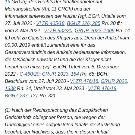
16
GRCh), des Rechts der Inhalteanbieter auf
Meinungsfreiheit (Art.
11
GRCh) und der
Informationsinteressen der Nutzer (vgl. BGH, Urteile vom
27. Juli 2020 -
VI ZR 405/18
,
BGHZ 226, 285
Rn. 20 ff.;
vom 3. Mai 2022 -
VI ZR 832/20
,
GRUR 2022, 1009
Rn. 14
ff.) geht zu Gunsten des Klägers aus. Denn der Artikel vom
00.00. 2019 enthält zumindest eine für das
Gesamtverständnis des Artikels bedeutsame Information,
die tatsächlich unwahr ist und die der Kläger nicht
hinnehmen muss (vgl. EuGH, Urteil vom 8. Dezember
2022 -
C-460/20
,
GRUR 2023, 184
Rn. 65; BGH,
Beschluss vom 27. Juli 2020 -
VI ZR 476/18
,
GRUR 2020,
1338
Rn. 24; Urteil vom 23. Mai 2023 -
VI ZR 476/18
,
BGHZ 237, 137
Rn. 32).
(1) Nach der Rechtsprechung des Europäischen
Gerichtshofs obliegt der Person, die wegen der
Unrichtigkeit eines aufgelisteten Inhalts die Auslistung
begehrt, der Nachweis, dass die in diesem Inhalt