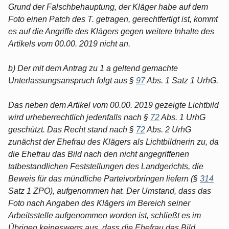
Grund der Falschbehauptung, der Kläger habe auf dem
Foto einen Patch des T. getragen, gerechtfertigt ist, kommt
es auf die Angriffe des Klägers gegen weitere Inhalte des
Artikels vom 00.00. 2019 nicht an.
b) Der mit dem Antrag zu 1 a geltend gemachte
Unterlassungsanspruch folgt aus §
97
Abs. 1 Satz 1 UrhG.
Das neben dem Artikel vom 00.00. 2019 gezeigte Lichtbild
wird urheberrechtlich jedenfalls nach §
72
Abs. 1 UrhG
geschützt. Das Recht stand nach §
72
Abs. 2 UrhG
zunächst der Ehefrau des Klägers als Lichtbildnerin zu, da
die Ehefrau das Bild nach den nicht angegriffenen
tatbestandlichen Feststellungen des Landgerichts, die
Beweis für das mündliche Parteivorbringen liefern (§
314
Satz 1 ZPO), aufgenommen hat. Der Umstand, dass das
Foto nach Angaben des Klägers im Bereich seiner
Arbeitsstelle aufgenommen worden ist, schließt es im
Übrigen keineswegs aus, dass die Ehefrau das Bild