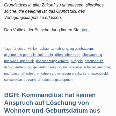
Grundstücks in aller Zukunft zu unterlassen, allerdings
solche, die geeignet ist, das Grundstück des
Verfügungsklägers zu erfassen.
Den Volltext der Entscheidung finden Sie
hier:
Tags für diesen Artikel:
abbau
,
abmahnung
,
ag gelnhausem
,
allgemeines persönlichkeitsrecht
,
öffentlicher raum
,
überwachung
,
überwachungsdruck
,
überwachungskamera
,
bußgeld
,
datenschutz
,
dsgvo
,
entfernung
,
geldentschädigung
,
immaterieller schaden
,
nachbar
,
nachbarschaftsstreit
,
privatperson
,
schadensersatz
,
schmerzensgeld
,
schwenkbar
,
spycam
,
unterlassungsanspruch
BGH: Kommanditist hat keinen
Anspruch auf Löschung von
Wohnort und Geburtsdatum aus