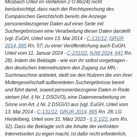
Mosbach Urteil im Verfahren 2 O 86/24) nicht
berücksichtigt, dass nach der Rechtsprechung des
Europäischen Gerichtshofs bereits die Anzeige
personenbezogener Daten auf einer Seite mit
Suchergebnissen eine Verarbeitung dieser Daten darstellt
(vgl. EuGH, Urteil vom 13. Mai 2014 -
C-131/12
,
GRUR
2014, 895
Rn. 57; zu einer Veröffentlichung auch EuGH,
Urteil vom 11. Januar 2024 -
C-231/22
,
NJW 2024, 641
Rn.
28). Indem die Beklagte - wie von ihr selbst vorgetragen -
den deutschen Internetnutzern den Zugang zur MN.-
Suchmaschine anbietet, stellt sie den Nutzern die von ihrer
Muttergesellschaft aufbereiteten Suchergebnisse bereit
und führt damit, soweit personenbezogene Daten in Rede
stehen (Art.
4
Nr. 1 DSGVO), eine Datenverarbeitung im
Sinne von Art.
4
Nr. 2 DSGVO aus (vgl. EuGH, Urteil vom
13. Mai 2014 -
C-131/12
,
GRUR 2014, 895
Rn. 28; LG
Heidelberg, Urteil vom 31. März 2023 -
6 S 1/22
, juris Rn.
32). Dass die Beklagte sich die Inhalte der verlinkten
Internetseiten zu eigen macht, ist dafür nicht erforderlich,