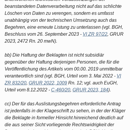
beanstandeten Datenverarbeitung nicht auf das schlichte
Löschen von Daten zu verengen, sondern es umfasst
unabhängig von der technischen Umsetzung auch das
Begehren, eine erneute Listung zu unterlassen (vgl. BGH,
Beschluss vom 26. September 2023 -
VI ZR 97/22
, GRUR
2023, 2472 Rn. 20 mwN).
bb) Die Haftung der Beklagten ist nicht subsidiär
gegenüber der Haftung derjenigen Personen, die für die
Veröffentlichung des Artikels vom 00.00. 2019 unmittelbar
verantwortlich sind (vgl. BGH, Urteil vom 3. Mai 2022 -
VI
ZR 832/20
,
GRUR 2022, 1009
Rn. 12; vgl. auch EuGH,
Urteil vom 8.12.2022 -
C-460/20
,
GRUR 2023, 184
).
cc) Der für das Auslistungsbegehren erforderliche Antrag
ist jedenfalls in der Klageschrift zu sehen, in der der Kläger
die Beklagte in formeller Hinsicht hinreichend deutlich auf
die aus seiner Sicht vorliegende Rechtswidrigkeit der