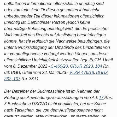
enthaltenen Informationen offensichtlich unrichtig sind
oder zumindest ein für diesen gesamten Inhalt nicht
unbedeutender Teil dieser Informationen offensichtlich
unrichtig ist. Damit dieser Person jedoch keine
übermäßige Belastung auferlegt wird, die die praktische
Wirksamkeit des Rechts auf Auslistung beeinträchtigen
könnte, hat sie lediglich die Nachweise beizubringen, die
unter Berücksichtigung der Umstände des Einzelfalls von
ihr vernünftigerweise verlangt werden können, um diese
offensichtliche Unrichtigkeit festzustellen (vgl. EuGH, Urteil
vom 8. Dezember 2022 -
C-460/20
,
GRUR 2023, 184
Rn.
68; BGH, Urteil vom 23. Mai 2023 -
VI ZR 476/18
,
BGHZ
237, 137
Rn. 33 f.).
Der Betreiber der Suchmaschine ist im Rahmen der
Prüfung der Anwendungsvoraussetzungen von Art.
17
Abs.
3 Buchstabe a DSGVO nicht verpflichtet, bei der Suche
nach Tatsachen, die von dem Auslistungsantrag nicht
gestützt werden, aktiv mitzuwirken, um festzustellen, ob