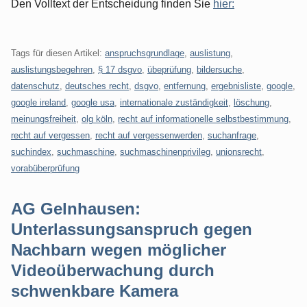
Den Volltext der Entscheidung finden Sie
hier:
Tags für diesen Artikel:
anspruchsgrundlage
,
auslistung
,
auslistungsbegehren
,
§ 17 dsgvo
,
übeprüfung
,
bildersuche
,
datenschutz
,
deutsches recht
,
dsgvo
,
entfernung
,
ergebnisliste
,
google
,
google ireland
,
google usa
,
internationale zuständigkeit
,
löschung
,
meinungsfreiheit
,
olg köln
,
recht auf informationelle selbstbestimmung
,
recht auf vergessen
,
recht auf vergessenwerden
,
suchanfrage
,
suchindex
,
suchmaschine
,
suchmaschinenprivileg
,
unionsrecht
,
vorabüberprüfung
AG Gelnhausen:
Unterlassungsanspruch gegen
Nachbarn wegen möglicher
Videoüberwachung durch
schwenkbare Kamera