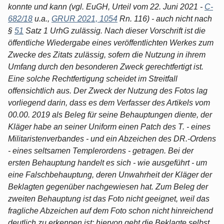
konnte und kann (vgl. EuGH, Urteil vom 22. Juni 2021 -
C-
682/18
u.a.,
GRUR 2021, 1054
Rn. 116) - auch nicht nach
§
51
Satz 1 UrhG zulässig. Nach dieser Vorschrift ist die
öffentliche Wiedergabe eines veröffentlichten Werkes zum
Zwecke des Zitats zulässig, sofern die Nutzung in ihrem
Umfang durch den besonderen Zweck gerechtfertigt ist.
Eine solche Rechtfertigung scheidet im Streitfall
offensichtlich aus. Der Zweck der Nutzung des Fotos lag
vorliegend darin, dass es dem Verfasser des Artikels vom
00.00. 2019 als Beleg für seine Behauptungen diente, der
Kläger habe an seiner Uniform einen Patch des T. - eines
Militaristenverbandes - und ein Abzeichen des DR.-Ordens
- eines seltsamen Templerordens - getragen. Bei der
ersten Behauptung handelt es sich - wie ausgeführt - um
eine Falschbehauptung, deren Unwahrheit der Kläger der
Beklagten gegenüber nachgewiesen hat. Zum Beleg der
zweiten Behauptung ist das Foto nicht geeignet, weil das
fragliche Abzeichen auf dem Foto schon nicht hinreichend
deutlich zu erkennen ist; hiervon geht die Beklagte selbst