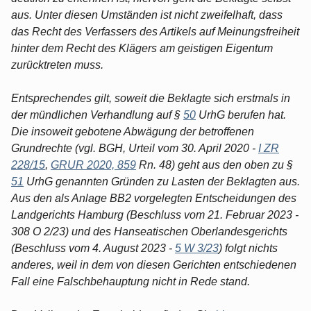
aus. Unter diesen Umständen ist nicht zweifelhaft, dass
das Recht des Verfassers des Artikels auf Meinungsfreiheit
hinter dem Recht des Klägers am geistigen Eigentum
zurücktreten muss.
Entsprechendes gilt, soweit die Beklagte sich erstmals in
der mündlichen Verhandlung auf §
50
UrhG berufen hat.
Die insoweit gebotene Abwägung der betroffenen
Grundrechte (vgl. BGH, Urteil vom 30. April 2020 -
I ZR
228/15
,
GRUR 2020, 859
Rn. 48) geht aus den oben zu §
51
UrhG genannten Gründen zu Lasten der Beklagten aus.
Aus den als Anlage BB2 vorgelegten Entscheidungen des
Landgerichts Hamburg (Beschluss vom 21. Februar 2023 -
308 O 2/23) und des Hanseatischen Oberlandesgerichts
(Beschluss vom 4. August 2023 -
5 W 3/23
) folgt nichts
anderes, weil in dem von diesen Gerichten entschiedenen
Fall eine Falschbehauptung nicht in Rede stand.