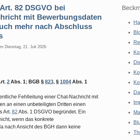
Art. 82 DSGVO bei
Beckm
chricht mit Bewerbungsdaten
Ha
ruch mehr nach Abschluss
Bl
s
Re
am
Dienstag, 21. Juli 2026
Ko
Di
Ko
rt.
2
Abs. 1; BGB §
823
, §
1004
Abs. 1
Ko
Da
ntliche Fehlleitung einer Chat-Nachricht mit
Im
n an einen unbeteiligten Dritten einen
 Art.
82
Abs. 1 DSGVO begründet. Ein
Ma
icht, wenn das konkrete
Bl
da nach Ansicht des BGH dann keine
Th