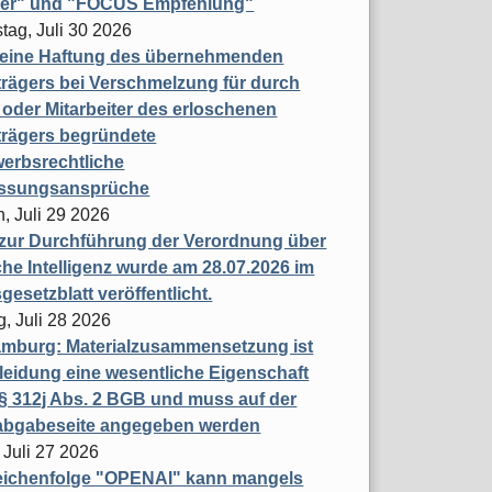
ner" und "FOCUS Empfehlung"
tag, Juli 30 2026
eine Haftung des übernehmenden
rägers bei Verschmelzung für durch
oder Mitarbeiter des erloschenen
trägers begründete
erbsrechtliche
assungsansprüche
, Juli 29 2026
 zur Durchführung der Verordnung über
che Intelligenz wurde am 28.07.2026 im
esetzblatt veröffentlicht.
g, Juli 28 2026
mburg: Materialzusammensetzung ist
leidung eine wesentliche Eigenschaft
 312j Abs. 2 BGB und muss auf der
labgabeseite angegeben werden
 Juli 27 2026
eichenfolge "OPENAI" kann mangels