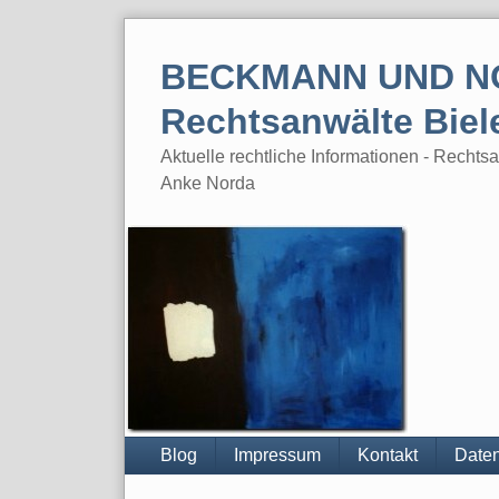
Skip
to
BECKMANN UND N
content
Rechtsanwälte Biel
Aktuelle rechtliche Informationen - Rech
Anke Norda
Blog
Impressum
Kontakt
Daten