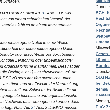
Medizi
en Schaden.
Donners
BGH: K
rsatzanspruch nach Art.
82
Abs. 1 DSGVO
Rechtst
 nicht von einem schuldhaften Verstoß der
Organe 
berdies fehlt es an einem immateriellen
Rechts
wettbew
Unterl
rsonenbezogene Daten in einer Weise
Mittwoch
e Sicherheit der personenbezogenen Daten
Gesetz
nbefugter oder unrechtmäßiger Verarbeitung
künstli
ichtigter Zerstörung oder unbeabsichtigter
Bundesg
nd organisatorische Maßnahmen. Dies hat der
Diensta
die Beklagte zu 1) – nachzuweisen, vgl. Art.
OLG Ha
1 DSGVO setzt der Verantwortliche unter
bei Bek
er Umstände und der Zwecke der Verarbeitung
gemäß §
cheinlichkeit und Schwere der Risiken für die
Bestel
n geeignete technische und organisatorische
Montag,
n Nachweis dafür erbringen zu können, dass
EuG: Z
erfolgt. Nach Art.
24
Abs. 2 DSGVO müssen