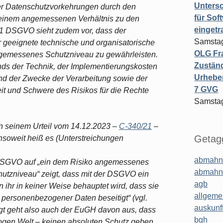
Untersc
r Datenschutzvorkehrungen durch den
für Sof
n einem angemessenen Verhältnis zu den
einget
1 DSGVO sieht zudem vor, dass der
Samstag
r geeignete technische und organisatorische
OLG Fra
gemessenes Schutzniveau zu gewährleisten.
Zuständ
ands der Technik, der Implementierungskosten
Urheber
nd der Zwecke der Verarbeitung sowie der
7 GVG
eit und Schwere des Risikos für die Rechte
Samstag
in seinem Urteil vom 14.12.2023 –
C-340/21
–
Getagg
Insoweit heiß es (Unterstreichungen
abmahn
DSGVO auf „ein dem Risiko angemessenes
abmahn
utzniveau“ zeigt, dass mit der DSGVO ein
agb
ihr in keiner Weise behauptet wird, dass sie
allgeme
personenbezogener Daten beseitigt“ (vgl.
auskunf
egt geht also auch der EuGH davon aus, dass
bgh
alogen Welt – keinen absoluten Schutz geben