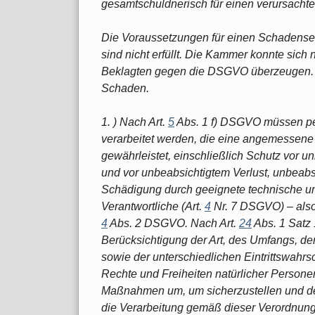
gesamtschuldnerisch für einen verursacht
Die Voraussetzungen für einen Schadense
sind nicht erfüllt. Die Kammer konnte sich
Beklagten gegen die DSGVO überzeugen. Ü
Schaden.
1. ) Nach Art.
5
Abs. 1 f) DSGVO müssen pe
verarbeitet werden, die eine angemessen
gewährleistet, einschließlich Schutz vor u
und vor unbeabsichtigtem Verlust, unbeabs
Schädigung durch geeignete technische u
Verantwortliche (Art.
4
Nr. 7 DSGVO) – also 
4
Abs. 2 DSGVO. Nach Art.
24
Abs. 1 Satz 
Berücksichtigung der Art, des Umfangs, d
sowie der unterschiedlichen Eintrittswahrs
Rechte und Freiheiten natürlicher Persone
Maßnahmen um, um sicherzustellen und de
die Verarbeitung gemäß dieser Verordnung 