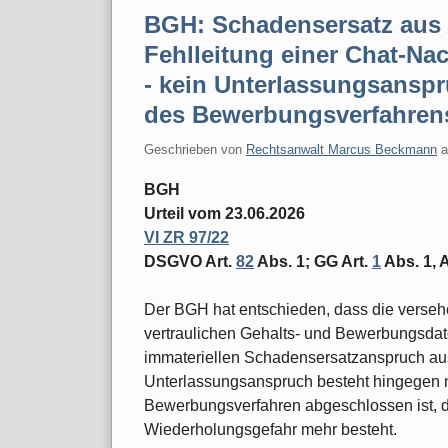
BGH: Schadensersatz aus 
Fehlleitung einer Chat-Na
- kein Unterlassungsansp
des Bewerbungsverfahren
Geschrieben von
Rechtsanwalt Marcus Beckmann
BGH
Urteil vom 23.06.2026
VI ZR 97/22
DSGVO Art.
82
Abs. 1; GG Art.
1
Abs. 1, A
Der BGH hat entschieden, dass die versehe
vertraulichen Gehalts- und Bewerbungsdate
immateriellen Schadensersatzanspruch aus
Unterlassungsanspruch besteht hingegen n
Bewerbungsverfahren abgeschlossen ist, 
Wiederholungsgefahr mehr besteht.