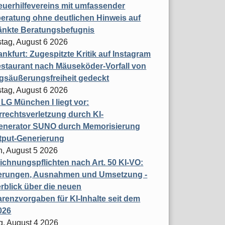
uerhilfevereins mit umfassender
eratung ohne deutlichen Hinweis auf
änkte Beratungsbefugnis
tag, August 6 2026
nkfurt: Zugespitzte Kritik auf Instagram
staurant nach Mäuseköder-Vorfall von
gsäußerungsfreiheit gedeckt
tag, August 6 2026
t LG München I liegt vor:
rechtsverletzung durch KI-
enerator SUNO durch Memorisierung
tput-Generierung
h, August 5 2026
chnungspflichten nach Art. 50 KI-VO:
erungen, Ausnahmen und Umsetzung -
rblick über die neuen
renzvorgaben für KI-Inhalte seit dem
026
g, August 4 2026