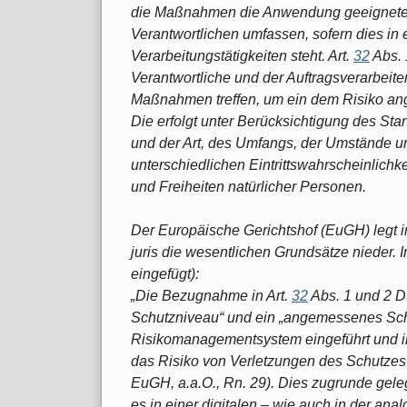
die Maßnahmen die Anwendung geeignete
Verantwortlichen umfassen, sofern dies i
Verarbeitungstätigkeiten steht. Art.
32
Abs. 
Verantwortliche und der Auftragsverarbeite
Maßnahmen treffen, um ein dem Risiko an
Die erfolgt unter Berücksichtigung des St
und der Art, des Umfangs, der Umstände u
unterschiedlichen Eintrittswahrscheinlichk
und Freiheiten natürlicher Personen.
Der Europäische Gerichtshof (EuGH) legt 
juris die wesentlichen Grundsätze nieder. 
eingefügt):
„Die Bezugnahme in Art.
32
Abs. 1 und 2 
Schutzniveau“ und ein „angemessenes Sch
Risikomanagementsystem eingeführt und in 
das Risiko von Verletzungen des Schutzes 
EuGH, a.a.O., Rn. 29). Dies zugrunde gel
es in einer digitalen – wie auch in der an