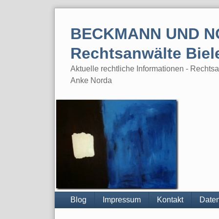
Skip
to
BECKMANN UND N
content
Rechtsanwälte Biel
Aktuelle rechtliche Informationen - Rech
Anke Norda
Blog
Impressum
Kontakt
Daten