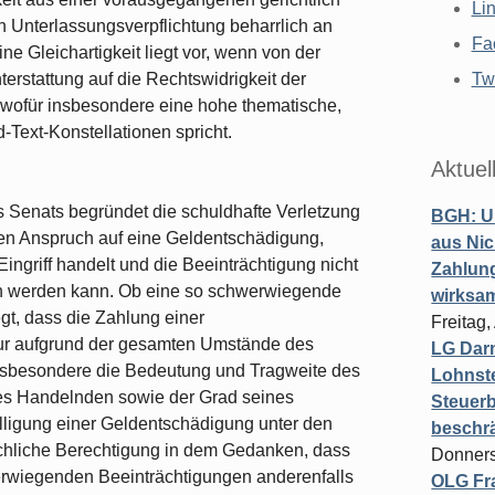
Li
n Unterlassungsverpflichtung beharrlich an
Fa
ine Gleichartigkeit liegt vor, wenn von der
hterstattung auf die Rechtswidrigkeit der
Twi
wofür insbesondere eine hohe thematische,
d-Text-Konstellationen spricht.
Aktuel
 Senats begründet die schuldhafte Verletzung
BGH: U
nen Anspruch auf eine Geldentschädigung,
aus Nic
griff handelt und die Beeinträchtigung nicht
Zahlun
en werden kann. Ob eine so schwerwiegende
wirksa
egt, dass die Zahlung einer
Freitag
 nur aufgrund der gesamten Umstände des
LG Darm
d insbesondere die Bedeutung und Tragweite des
Lohnste
des Handelnden sowie der Grad seines
Steuerb
lligung einer Geldentschädigung unter den
beschr
chliche Berechtigung in dem Gedanken, dass
Donners
erwiegenden Beeinträchtigungen anderenfalls
OLG Fra