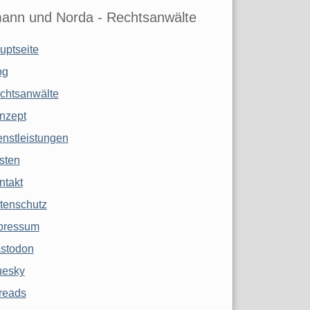
ann und Norda - Rechtsanwälte
uptseite
og
chtsanwälte
nzept
enstleistungen
sten
ntakt
tenschutz
pressum
stodon
uesky
reads