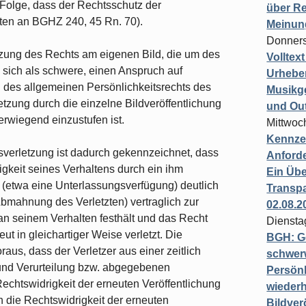
Folge, dass der Rechtsschutz der
über Re
ten an BGHZ 240, 45 Rn. 70).
Meinun
Donners
tzung des Rechts am eigenen Bild, die um des
Volltex
nn sich als schwere, einen Anspruch auf
Urheber
 des allgemeinen Persönlichkeitsrechts des
Musikg
etzung durch die einzelne Bildveröffentlichung
und Ou
werwiegend einzustufen ist.
Mittwoc
Kennzei
sverletzung ist dadurch gekennzeichnet, dass
Anford
igkeit seines Verhaltens durch ein ihm
Ein Übe
t (etwa eine Unterlassungsverfügung) deutlich
Transpa
Abmahnung des Verletzten) vertraglich zur
02.08.2
 an seinem Verhalten festhält und das Recht
Diensta
t in gleichartiger Weise verletzt. Die
BGH: G
aus, dass der Verletzer aus einer zeitlich
schwer
nd Verurteilung bzw. abgegebenen
Persönl
echtswidrigkeit der erneuten Veröffentlichung
wiederh
h die Rechtswidrigkeit der erneuten
Bildver