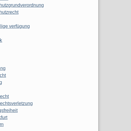
hutzgrundverordnung
hutzrecht
ilige verfügung
k
ung
echt
g
echt
echtsverletzung
sfreiheit
furt
mm