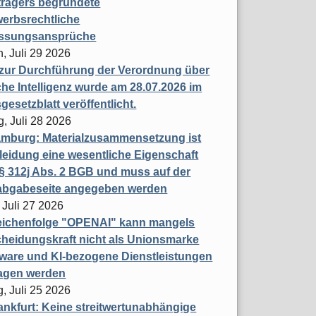
trägers begründete
erbsrechtliche
assungsansprüche
, Juli 29 2026
 zur Durchführung der Verordnung über
che Intelligenz wurde am 28.07.2026 im
esetzblatt veröffentlicht.
g, Juli 28 2026
mburg: Materialzusammensetzung ist
leidung eine wesentliche Eigenschaft
 312j Abs. 2 BGB und muss auf der
labgabeseite angegeben werden
 Juli 27 2026
eichenfolge "OPENAI" kann mangels
heidungskraft nicht als Unionsmarke
tware und KI-bezogene Dienstleistungen
ragen werden
, Juli 25 2026
nkfurt: Keine streitwertunabhängige