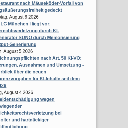
staurant nach Mäuseköder-Vorfall von
gsäußerungsfreiheit gedeckt
tag, August 6 2026
t LG München I liegt vor:
rechtsverletzung durch KI-
enerator SUNO durch Memorisierung
tput-Generierung
h, August 5 2026
chnungspflichten nach Art. 50 KI-VO:
erungen, Ausnahmen und Umsetzung -
rblick über die neuen
renzvorgaben für KI-Inhalte seit dem
026
g, August 4 2026
eldentschädigung wegen
wiegender
ichkeitsrechtsverletzung bei
olter und hartnäckiger
öffentlichung