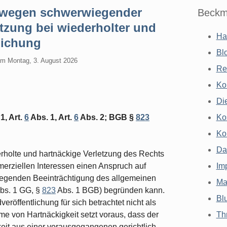
 wegen schwerwiegender
Beckm
etzung bei wiederholter und
Ha
lichung
Bl
am
Montag, 3. August 2026
Re
Ko
Di
1, Art.
6
Abs. 1, Art.
6
Abs. 2; BGB §
823
Ko
Ko
Da
rholte und hartnäckige Verletzung des Rechts
rziellen Interessen einen Anspruch auf
Im
egenden Beeinträchtigung des allgemeinen
Ma
bs. 1 GG, §
823
Abs. 1 BGB) begründen kann.
Bl
eröffentlichung für sich betrachtet nicht als
e von Hartnäckigkeit setzt voraus, dass der
Th
keit aus einer vorausgegangenen gerichtlich