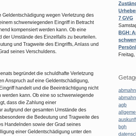
Zuständ
Urheber
ne Geldentschädigung wegen Verletzung des
7 GVG
 einem schwerwiegenden Eingriff in Betracht
Samstag
chend kompensiert werden kann. Ob eine
BGH: A
d der Umstände des Einzelfalls zu beurteilen.
schwer
tung und Tragweite des Eingriffs, Anlass und
Persönl
rad seines Verschuldens.
Freitag,
nats begründet die schuldhafte Verletzung
Getagg
nen Anspruch auf eine Geldentschädigung,
griff handelt und die Beeinträchtigung nicht
abmahn
en werden kann. Ob eine so schwerwiegende
abmahn
egt, dass die Zahlung einer
agb
 nur aufgrund der gesamten Umstände des
allgeme
d insbesondere die Bedeutung und Tragweite des
auskunf
des Handelnden sowie der Grad seines
bgh
lligung einer Geldentschädigung unter den
datensc