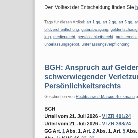
Den Volltext der Entscheidung finden Sie
h
Tags für diesen Artikel:
art 1 gg
,
art 2 gg
,
art 5 gg
,
ar
bildveröffentlichung
,
güterabwägung
,
geldentschädig
kug
,
medienrecht
,
persönlichkeitsrecht
,
presserecht
unterlassungsgebot
,
unterlassungsverpflichtung
BGH: Anspruch auf Gelden
schwerwiegender Verletzu
Persönlichkeitsrechts
Geschrieben von
Rechtsanwalt Marcus Beckmann
BGH
Urteil vom 21. Juli 2026 -
VI ZR 401/24
Urteil vom 21. Juli 2026 -
VI ZR 398/24
GG Art.
1
Abs. 1, Art.
2
Abs. 1, Art.
5
Abs. 