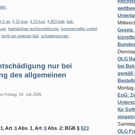
Rechts
ier:
wettbew
Unterl
t 6 gg
,
§ 22 kug
,
§ 23 kug
,
§ 823 bgb
,
bgh
,
Mittwoch
ung
,
hartnäckige rechtsverletzung
,
kommerzieller vorteil
,
Gesetz
,
recht am eigenen bild
,
schadensersatz
,
künstli
Bundesg
Diensta
OLG Ha
tschädigung nur bei
bei Bek
ng des allgemeinen
gemäß §
Bestel
Montag,
am
Freitag, 24. Juli 2026
EuG: Z
Untersc
für Sof
einget
Samstag
1, Art.
6
Abs. 1, Art.
6
Abs. 2; BGB §
823
OLG Fra