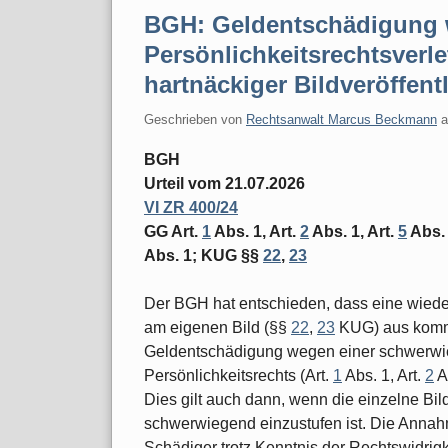
BGH: Geldentschädigung
Persönlichkeitsrechtsverl
hartnäckiger Bildveröffent
Geschrieben von
Rechtsanwalt Marcus Beckmann
BGH
Urteil vom 21.07.2026
VI ZR 400/24
GG Art.
1
Abs. 1, Art.
2
Abs. 1, Art.
5
Abs. 
Abs. 1; KUG §§
22
,
23
Der BGH hat entschieden, dass eine wiede
am eigenen Bild (§§
22
,
23
KUG) aus komme
Geldentschädigung wegen einer schwerwi
Persönlichkeitsrechts (Art.
1
Abs. 1, Art.
2
A
Dies gilt auch dann, wenn die einzelne Bildv
schwerwiegend einzustufen ist. Die Annahm
Schädiger trotz Kenntnis der Rechtswidrig