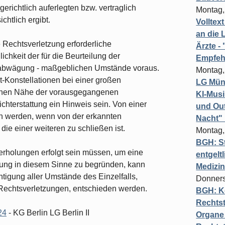
gerichtlich auferlegten bzw. vertraglich
Montag,
htlich ergibt.
Volltex
an die L
e Rechtsverletzung erforderliche
Ärzte 
lichkeit der für die Beurteilung der
Empfeh
erabwägung - maßgeblichen Umstände voraus.
Montag,
xt-Konstellationen bei einer großen
LG Münc
ischen Nähe der vorausgegangenen
KI-Mus
hterstattung ein Hinweis sein. Von einer
und Out
n werden, wenn von der erkannten
Nacht"
 die einer weiteren zu schließen ist.
Montag,
BGH: St
erholungen erfolgt sein müssen, um eine
entgelt
zung in diesem Sinne zu begründen, kann
Medizi
htigung aller Umstände des Einzelfalls,
Donners
Rechtsverletzungen, entschieden werden.
BGH: K
Rechtst
24
- KG Berlin LG Berlin II
Organe 