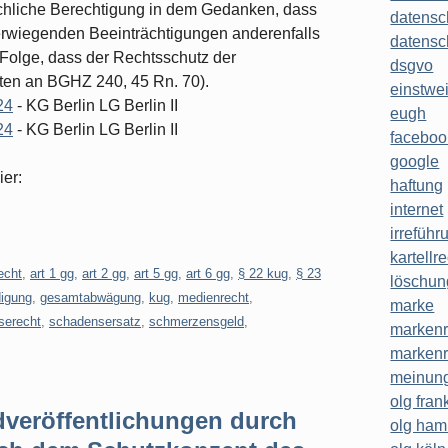
chliche Berechtigung in dem Gedanken, dass
datensc
erwiegenden Beeinträchtigungen anderenfalls
datensc
Folge, dass der Rechtsschutz der
dsgvo
ten an BGHZ 240, 45 Rn. 70).
einstwe
24
- KG Berlin LG Berlin II
eugh
24
- KG Berlin LG Berlin II
faceboo
google
ier:
haftung
internet
irreführ
kartellr
echt
,
art 1 gg
,
art 2 gg
,
art 5 gg
,
art 6 gg
,
§ 22 kug
,
§ 23
löschun
digung
,
gesamtabwägung
,
kug
,
medienrecht
,
marke
serecht
,
schadensersatz
,
schmerzensgeld
,
markenr
markenr
meinung
olg frank
dveröffentlichungen durch
olg ha