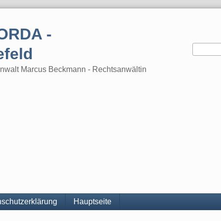
ORDA -
efeld
tsanwalt Marcus Beckmann - Rechtsanwältin
schutzerklärung
Hauptseite