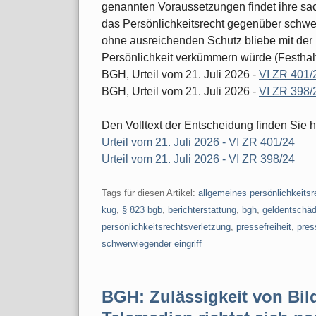
genannten Voraussetzungen findet ihre sa
das Persönlichkeitsrecht gegenüber schw
ohne ausreichenden Schutz bliebe mit der 
Persönlichkeit verkümmern würde (Festhal
BGH, Urteil vom 21. Juli 2026 -
VI ZR 401/
BGH, Urteil vom 21. Juli 2026 -
VI ZR 398/
Den Volltext der Entscheidung finden Sie h
Urteil vom 21. Juli 2026 - VI ZR 401/24
Urteil vom 21. Juli 2026 - VI ZR 398/24
Tags für diesen Artikel:
allgemeines persönlichkeitsr
kug
,
§ 823 bgb
,
berichterstattung
,
bgh
,
geldentschä
persönlichkeitsrechtsverletzung
,
pressefreiheit
,
pres
schwerwiegender eingriff
BGH: Zulässigkeit von Bil