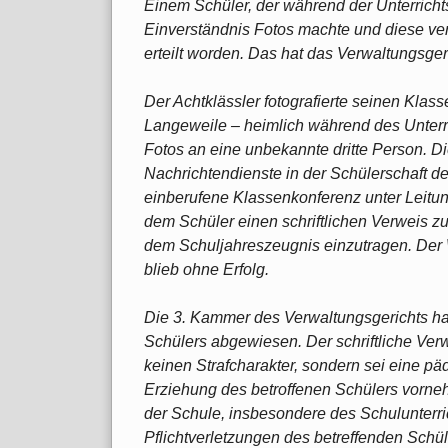
Einem Schüler, der während der Unterrich
Einverständnis Fotos machte und diese verse
erteilt worden. Das hat das Verwaltungsger
Der Achtklässler fotografierte seinen Kla
Langeweile – heimlich während des Unterri
Fotos an eine unbekannte dritte Person. D
Nachrichtendienste in der Schülerschaft der
einberufene Klassenkonferenz unter Leitu
dem Schüler einen schriftlichen Verweis zu
dem Schuljahreszeugnis einzutragen. Der
blieb ohne Erfolg.
Die 3. Kammer des Verwaltungsgerichts hat
Schülers abgewiesen. Der schriftliche V
keinen Strafcharakter, sondern sei eine 
Erziehung des betroffenen Schülers vorneh
der Schule, insbesondere des Schulunterri
Pflichtverletzungen des betreffenden Schü