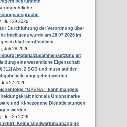
trägers begründete
erbsrechtliche
assungsansprüche
, Juli 29 2026
 zur Durchführung der Verordnung über
che Intelligenz wurde am 28.07.2026 im
esetzblatt veröffentlicht.
g, Juli 28 2026
mburg: Materialzusammensetzung ist
leidung eine wesentliche Eigenschaft
 312j Abs. 2 BGB und muss auf der
labgabeseite angegeben werden
 Juli 27 2026
eichenfolge "OPENAI" kann mangels
heidungskraft nicht als Unionsmarke
tware und KI-bezogene Dienstleistungen
ragen werden
, Juli 25 2026
nkfurt: Keine streitwertunabhängige