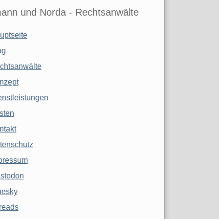
ann und Norda - Rechtsanwälte
uptseite
og
chtsanwälte
nzept
enstleistungen
sten
ntakt
tenschutz
pressum
stodon
uesky
reads