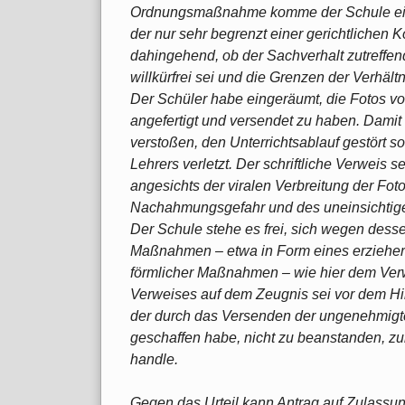
Ordnungsmaßnahme komme der Schule ein 
der nur sehr begrenzt einer gerichtlichen K
dahingehend, ob der Sachverhalt zutreffen
willkürfrei sei und die Grenzen der Verhäl
Der Schüler habe eingeräumt, die Fotos v
angefertigt und versendet zu haben. Dami
verstoßen, den Unterrichtsablauf gestört s
Lehrers verletzt. Der schriftliche Verwei
angesichts der viralen Verbreitung der Fot
Nachahmungsgefahr und des uneinsichtige
Der Schule stehe es frei, sich wegen desse
Maßnahmen – etwa in Form eines erzieher
förmlicher Maßnahmen – wie hier dem Verw
Verweises auf dem Zeugnis sei vor dem Hin
der durch das Versenden der ungenehmigten
geschaffen habe, nicht zu beanstanden, zu
handle.
Gegen das Urteil kann Antrag auf Zulassu