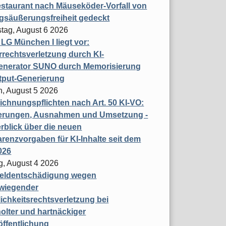
staurant nach Mäuseköder-Vorfall von
gsäußerungsfreiheit gedeckt
tag, August 6 2026
t LG München I liegt vor:
rechtsverletzung durch KI-
enerator SUNO durch Memorisierung
tput-Generierung
h, August 5 2026
chnungspflichten nach Art. 50 KI-VO:
erungen, Ausnahmen und Umsetzung -
rblick über die neuen
renzvorgaben für KI-Inhalte seit dem
026
g, August 4 2026
eldentschädigung wegen
wiegender
ichkeitsrechtsverletzung bei
olter und hartnäckiger
öffentlichung