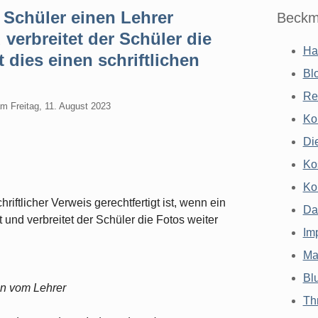
n Schüler einen Lehrer
Beckm
 verbreitet der Schüler die
Ha
t dies einen schriftlichen
Bl
Re
am
Freitag, 11. August 2023
Ko
Di
Ko
Ko
riftlicher Verweis gerechtfertigt ist, wenn ein
Da
 und verbreitet der Schüler die Fotos weiter
Im
Ma
Bl
en vom Lehrer
Th