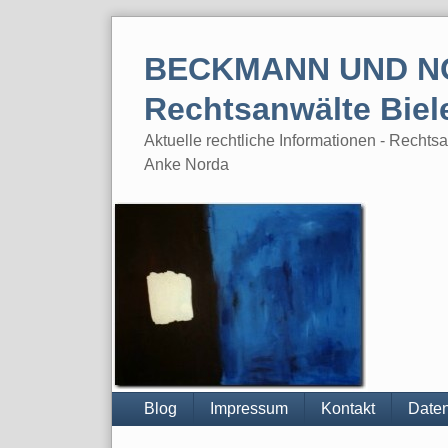
Skip
to
BECKMANN UND N
content
Rechtsanwälte Biel
Aktuelle rechtliche Informationen - Rech
Anke Norda
Blog
Impressum
Kontakt
Daten