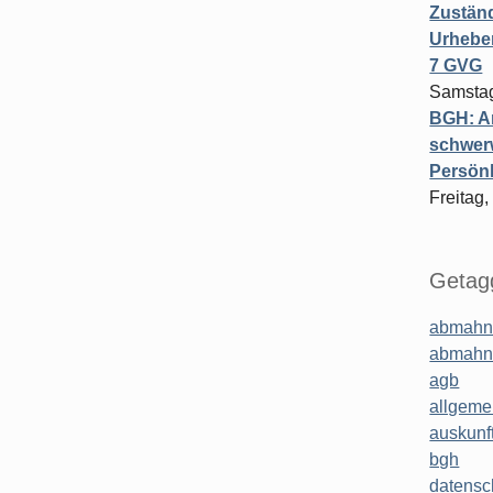
Zuständ
Urheber
7 GVG
Samstag
BGH: A
schwer
Persönl
Freitag,
Getagg
abmahn
abmahn
agb
allgeme
auskunf
bgh
datensc