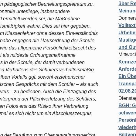
über Re
pädagogischer Beurteilungsspielraum zu,
Meinun
ontrolle unterliege, insbesondere
Donners
d ermittelt worden sei, die Maßnahme
Volltex
tnismäßigkeit wahre. Dies sei hier gegeben.
Urheber
om Klassenlehrer ohne dessen Einverständnis
Musikg
t habe er gegen die Hausordnung der Schule
und Ou
owie das allgemeine Persönlichkeitsrecht des
Mittwoc
s sei als mildeste Ordnungsmaßnahme
Kennzei
os in der Schule, der damit verbundenen
Anford
n Verhaltens des Schülers verhältnismäßig.
Ein Übe
lben Vorfalls ggf. sowohl erzieherischer
Transpa
ischen Gesprächs mit dem Schüler – als auch
02.08.2
eis – zu bedienen. Auch die Eintragung des
Diensta
tergrund der Pflichtverletzung des Schülers,
BGH: G
 Fotos erst das Risiko ihrer Verbreitung
schwer
mal es sich nicht um ein Abschlusszeugnis
Persönl
wiederh
Bildver
ng der Berufung zum Oberverwaltungsgericht