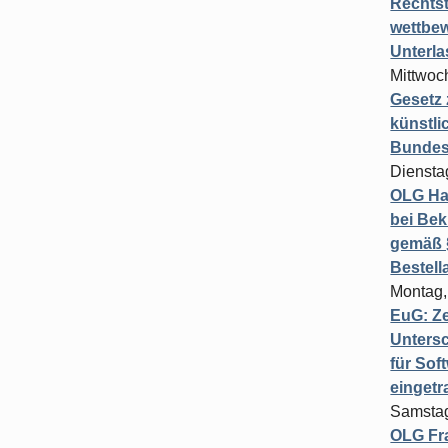
Rechts
wettbew
Unterl
Mittwoch
Gesetz
künstli
Bundesg
Diensta
OLG Ha
bei Bek
gemäß §
Bestel
Montag,
EuG: Z
Untersc
für Sof
einget
Samstag
OLG Fra