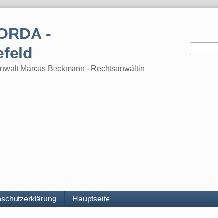
ORDA -
efeld
tsanwalt Marcus Beckmann - Rechtsanwältin
schutzerklärung
Hauptseite