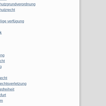
hutzgrundverordnung
hutzrecht
ilige verfügung
k
ung
echt
g
echt
echtsverletzung
sfreiheit
furt
mm