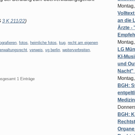
Montag,
Volltex
an die L
G
3 K 211/22
)
Ärzte 
Empfeh
Montag,
ografieren
,
fotos
,
heimliche fotos
,
kug
,
recht am eigenen
LG Münc
erwaltungsrecht
,
verweis
,
vg berlin
,
weiterverbreiten
,
KI-Mus
und Out
Nacht"
Montag,
insgesamt 1 Einträge
BGH: St
entgelt
Medizi
Donners
BGH: K
Rechtst
Organe 