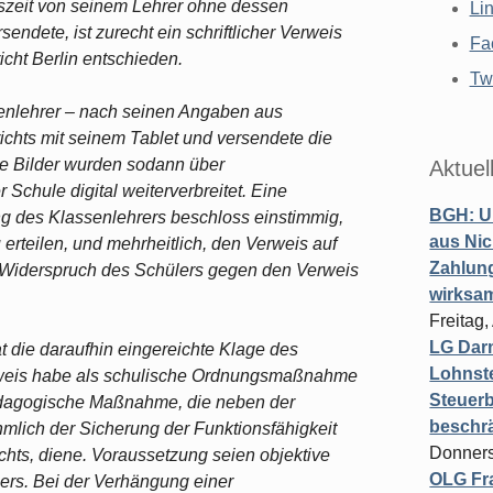
tszeit von seinem Lehrer ohne dessen
Li
ndete, ist zurecht ein schriftlicher Verweis
Fa
icht Berlin entschieden.
Twi
ssenlehrer – nach seinen Angaben aus
chts mit seinem Tablet und versendete die
ie Bilder wurden sodann über
Aktuel
 Schule digital weiterverbreitet. Eine
BGH: U
ng des Klassenlehrers beschloss einstimmig,
aus Nic
 erteilen, und mehrheitlich, den Verweis auf
Zahlun
 Widerspruch des Schülers gegen den Verweis
wirksa
Freitag
LG Darm
 die daraufhin eingereichte Klage des
Lohnste
erweis habe als schulische Ordnungsmaßnahme
Steuerb
pädagogische Maßnahme, die neben der
beschr
mlich der Sicherung der Funktionsfähigkeit
Donners
chts, diene. Voraussetzung seien objektive
OLG Fra
lers. Bei der Verhängung einer