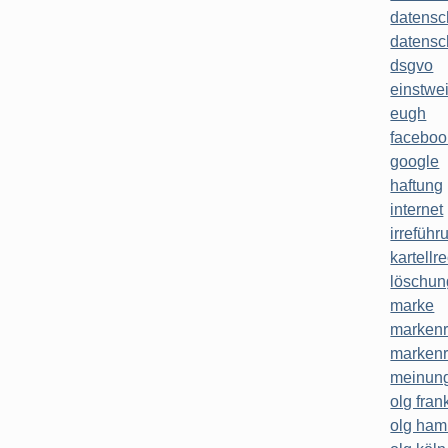
datensc
datensc
dsgvo
einstwe
eugh
faceboo
google
haftung
internet
irreführ
kartellr
löschun
marke
markenr
markenr
meinung
olg frank
olg ha