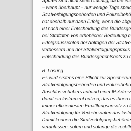
Spuren sind nicht selten flüchtig, da die 
– wenn überhaupt – nur wenige Tage speic
Strafverfolgungsbehörden und Polizeibehö
hat deshalb nur dann Erfolg, wenn die abg
ist nach einer Entscheidung des Bundesger
bei Straftaten von erheblicher Bedeutung mö
Erfolgsaussichten der Abfragen der Straf
verbessern und der Strafverfolgungspraxis
Entscheidung des Bundesgerichtshofs zu 
B. Lösung
Es wird erstens eine Pflicht zur Speicheru
Strafverfolgungsbehörden und Polizeibehörd
Anschlussinhabers anhand einer IP-Adres
damit ein Instrument nutzen, das es ihnen 
immer effizientesten Ermittlungsansatz zu 
Strafverfolgung für Verkehrsdaten das Ins
Damit können die Strafverfolgungsbehörde
veranlassen, sofern und solange die recht