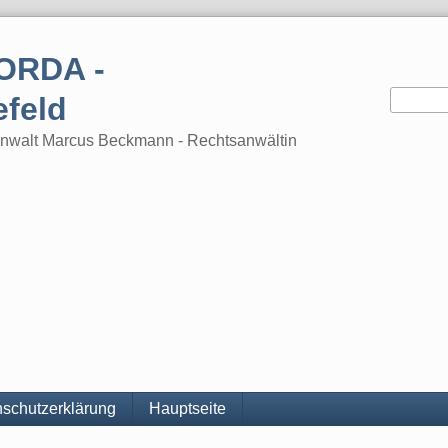
ORDA -
efeld
tsanwalt Marcus Beckmann - Rechtsanwältin
schutzerklärung
Hauptseite