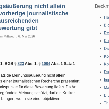
säußerung nicht allein
Beckm
orherige journalistische
Ha
 ausreichenden
Bl
ewertung gibt
Re
am
Mittwoch, 6. Mai 2026
Ko
Di
Ko
 1; BGB §
823
Abs. 1, §
1004
Abs. 1 Satz 1
Ko
Da
ätzige Meinungsäußerung nicht allein
Im
is einer journalistischen Recherche präsentiert
ltspunkte für diese Bewertung liefert. Da Art.
Ma
egründete Meinung schützt, darf ein Kritiker
Bl
bringen, wenn sie einer objektiven
Th