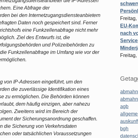
Internetzugangsdiensteanbieter die IP-Adressen
schwer
hern. Eine Abfrage der
Persönl
rden bei den Internetzugangsdiensteanbietern
Freitag,
efragten Daten noch gespeichert sind. Ferner
EU-Komm
ichtshofs eine Funkzellenabfrage nicht mehr
nach vo
glich. Ziel des Entwurfs ist, die
Service
verfolgungsbehörden und Polizeibehörden zu
Minderj
 die Funkzellenabfrage im Umfang wie vor der
Freitag,
ermöglichen.
Getagg
ng von IP-Adressen eingeführt, um den
en die zuverlässige Identifikation eines
abmahn
se zu ermöglichen. Die Behörden können
abmahn
erlaubt, dem häufig einzigen, aber nahezu
agb
folgen. Zweitens wird im Bereich der
allgeme
trument der Sicherungsanordnung geschaffen.
auskunf
n die Sicherung von Verkehrsdaten
bgh
lichen oder tatsächlichen Voraussetzungen
datensc