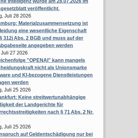
che Intelligenz wurde am 28.07.2026 im
esetzblatt veröffentlicht.
g, Juli 28 2026
mburg: Materialzusammensetzung ist
leidung eine wesentliche Eigenschaft
 312j Abs. 2 BGB und muss auf der
labgabeseite angegeben werden
 Juli 27 2026
eichenfolge "OPENAI" kann mangels
heidungskraft nicht als Unionsmarke
tware und KI-bezogene Dienstleistungen
ragen werden
, Juli 25 2026
nkfurt: Keine streitwertunabhängige
igkeit der Landgerichte für
rechtsstreitigkeiten nach § 71 Abs. 2 Nr.
, Juli 25 2026
nspruch auf Geldentschädigung nur bei