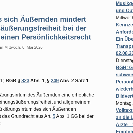
Musikg
und Ou
s sich Äußernden mindert
Mittwoc
Kennzei
ußerungsfreiheit bei der
Anford
inen Persönlichkeitsrecht
Ein Übe
Transpa
am
Mittwoch, 6. Mai 2026
02.08.2
Diensta
BGH: G
schwer
 1; BGB §
823
Abs. 1, §
249
Abs. 2 Satz 1
Persönl
wiederh
ärungsirrtum des Äußernden eine erhebliche
Bildver
inungsäußerungsfreiheit und allgemeinem
Montag,
Erklärungsirrtum des sich Äußernden
Volltex
t das Grundrecht aus Art.
5
Abs. 1 GG bei der
an die L
.
Ärzte 
Empfeh