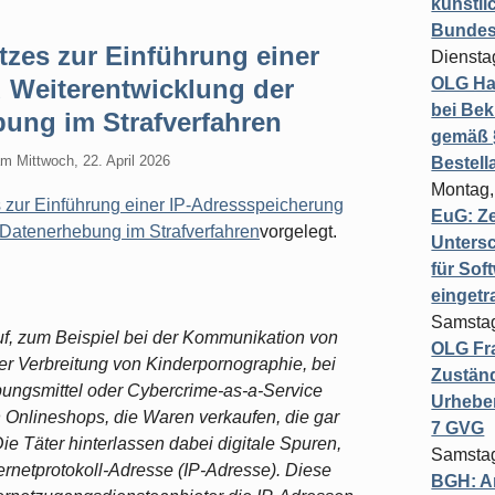
künstli
Bundesg
zes zur Einführung einer
Diensta
 Weiterentwicklung der
OLG Ha
bei Bek
ung im Strafverfahren
gemäß §
am
Mittwoch, 22. April 2026
Bestel
Montag,
 zur Einführung einer IP-Adressspeicherung
EuG: Z
 Datenerhebung im Strafverfahren
vorgelegt.
Untersc
für Sof
einget
Samstag
auf, zum Beispiel bei der Kommunikation von
OLG Fra
r Verbreitung von Kinderpornographie, bei
Zuständ
bungsmittel oder Cybercrime-as-a-Service
Urheber
 Onlineshops, die Waren verkaufen, die gar
7 GVG
ie Täter hinterlassen dabei digitale Spuren,
Samstag
ernetprotokoll-Adresse (IP-Adresse). Diese
BGH: A