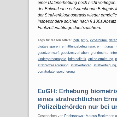
einer Datenerhebung noch nicht vorliegen.
der Entwurf eine entsprechende Befugnis fü
der Strafverfolgungspraxis wieder ermöglic
insbesondere solchen nach § 100a Absatz 
Funkzellenabfrage durchzuführen.
Tags für diesen Artikel:
bgh
,
bmjv
,
cybercrime
,
date
digitale spuren
,
ermittlungsbefugnisse
,
ermittlungsm
gesetzentwurf
,
gesetzesvorhaben
,
grundrechte
,
inte
kinderpornographie
,
kriminalistik
,
online-ermittlung
,
p
strafprozessordnung
,
strafverfahren
,
strafverfolgung
vorratsdatenspeicherung
EuGH: Erhebung biometri
eines strafrechtlichen Erm
Polizeibehörden nur bei u
Geschrieben von
Rechtsanwalt Marcus Beckmann