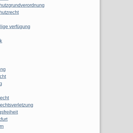
hutzgrundverordnung
hutzrecht
ilige verfügung
k
ung
echt
g
echt
echtsverletzung
sfreiheit
furt
mm