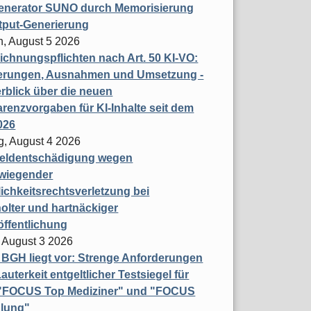
enerator SUNO durch Memorisierung
tput-Generierung
h, August 5 2026
chnungspflichten nach Art. 50 KI-VO:
erungen, Ausnahmen und Umsetzung -
rblick über die neuen
renzvorgaben für KI-Inhalte seit dem
026
g, August 4 2026
eldentschädigung wegen
wiegender
ichkeitsrechtsverletzung bei
olter und hartnäckiger
öffentlichung
 August 3 2026
t BGH liegt vor: Strenge Anforderungen
auterkeit entgeltlicher Testsiegel für
- "FOCUS Top Mediziner" und "FOCUS
lung"