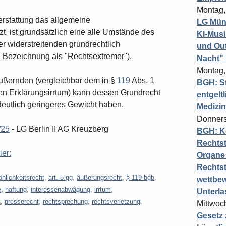
Montag,
terstattung das allgemeine
LG Münc
zt, ist grundsätzlich eine alle Umstände des
KI-Mus
r widerstreitenden grundrechtlich
und Out
: Bezeichnung als "Rechtsextremer").
Nacht"
Montag,
Äußernden (vergleichbar dem in §
119
Abs. 1
BGH: St
ten Erklärungsirrtum) kann dessen Grundrecht
entgelt
deutlich geringeres Gewicht haben.
Medizi
Donners
/25
- LG Berlin II AG Kreuzberg
BGH: K
Rechtst
ier:
Organe 
Rechts
nlichkeitsrecht
,
art. 5 gg
,
äußerungsrecht
,
§ 119 bgb
,
wettbew
e
,
haftung
,
interessenabwägung
,
irrtum
,
Unterl
t
,
presserecht
,
rechtsprechung
,
rechtsverletzung
,
Mittwoch
Gesetz