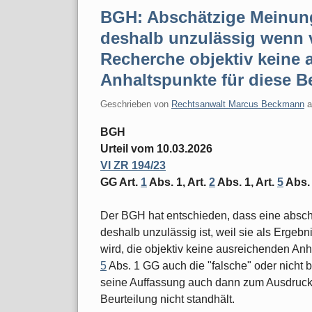
BGH: Abschätzige Meinung
deshalb unzulässig wenn v
Recherche objektiv keine
Anhaltspunkte für diese B
Geschrieben von
Rechtsanwalt Marcus Beckmann
BGH
Urteil vom 10.03.2026
VI ZR 194/23
GG Art.
1
Abs. 1, Art.
2
Abs. 1, Art.
5
Abs.
Der BGH hat entschieden, dass eine absch
deshalb unzulässig ist, weil sie als Ergebn
wird, die objektiv keine ausreichenden Anha
5
Abs. 1 GG auch die "falsche" oder nicht b
seine Auffassung auch dann zum Ausdruck 
Beurteilung nicht standhält.