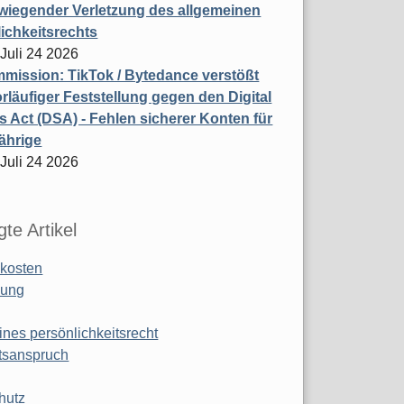
wiegender Verletzung des allgemeinen
ichkeitsrechts
 Juli 24 2026
ission: TikTok / Bytedance verstößt
rläufiger Feststellung gegen den Digital
s Act (DSA) - Fehlen sicherer Konten für
ährige
 Juli 24 2026
te Artikel
kosten
ung
ines persönlichkeitsrecht
tsanspruch
hutz