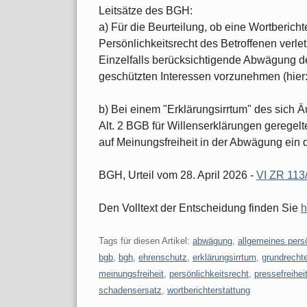
Leitsätze des BGH:
a) Für die Beurteilung, ob eine Wortberich
Persönlichkeitsrecht des Betroffenen verlet
Einzelfalls berücksichtigende Abwägung de
geschützten Interessen vorzunehmen (hier
b) Bei einem "Erklärungsirrtum" des sich 
Alt. 2 BGB für Willenserklärungen geregel
auf Meinungsfreiheit in der Abwägung ein 
BGH, Urteil vom 28. April 2026 -
VI ZR 113
Den Volltext der Entscheidung finden Sie
h
Tags für diesen Artikel:
abwägung
,
allgemeines persö
bgb
,
bgh
,
ehrenschutz
,
erklärungsirrtum
,
grundrecht
meinungsfreiheit
,
persönlichkeitsrecht
,
pressefreihei
schadensersatz
,
wortberichterstattung