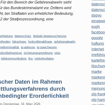
 Für den Bereich der Gefahrenabwehr sieht
datensc
r das Bundeskriminalamt vor. Drittens wird
datensc
ht, bei Straftaten von erheblicher Bedeutung,
dsgvo
2 der Strafprozessordnung, eine
einstwe
eugh
faceboo
nerhebung
,
datenschutz
,
digitale beweissicherung
,
google
ethoden
,
fakeshops
,
funkzellenabfrage
,
gefahrenabwehr
,
haftung
rnetkriminalität
,
ip-adresse
,
ip-speicherung
,
internet
olizeibefugnisse
,
sicherungsanordnung
,
stpo
,
irreführ
,
telekommunikation
,
tkg
,
verkehrsdaten
,
kartellr
löschun
marke
markenr
scher Daten im Rahmen
markenr
ittlungsverfahrens durch
meinung
olg frank
nbedingter Erorderlichkeit
olg ha
am
Donnerstag, 19. März 2026