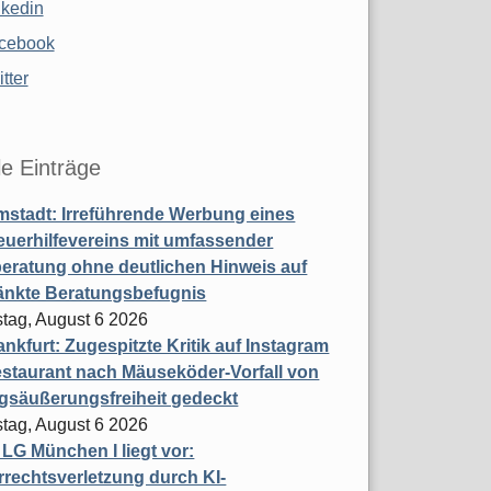
nkedin
cebook
tter
le Einträge
stadt: Irreführende Werbung eines
uerhilfevereins mit umfassender
eratung ohne deutlichen Hinweis auf
änkte Beratungsbefugnis
tag, August 6 2026
nkfurt: Zugespitzte Kritik auf Instagram
staurant nach Mäuseköder-Vorfall von
gsäußerungsfreiheit gedeckt
tag, August 6 2026
t LG München I liegt vor:
rechtsverletzung durch KI-