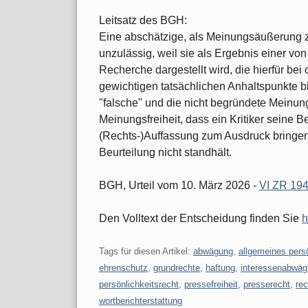
Leitsatz des BGH:
Eine abschätzige, als Meinungsäußerung zu 
unzulässig, weil sie als Ergebnis einer v
Recherche dargestellt wird, die hierfür bei
gewichtigen tatsächlichen Anhaltspunkte bie
"falsche" und die nicht begründete Meinun
Meinungsfreiheit, dass ein Kritiker seine
(Rechts-)Auffassung zum Ausdruck bringen 
Beurteilung nicht standhält.
BGH, Urteil vom 10. März 2026 -
VI ZR 194
Den Volltext der Entscheidung finden Sie
h
Tags für diesen Artikel:
abwägung
,
allgemeines persö
ehrenschutz
,
grundrechte
,
haftung
,
interessenabwä
persönlichkeitsrecht
,
pressefreiheit
,
presserecht
,
re
wortberichterstattung