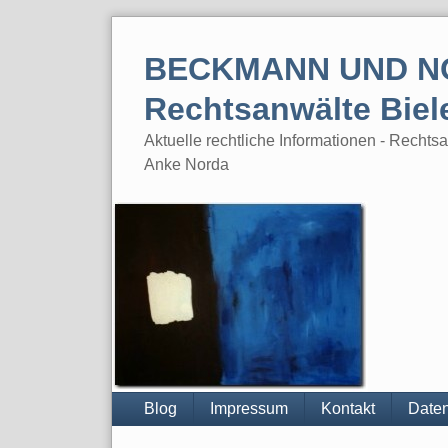
Skip
to
BECKMANN UND N
content
Rechtsanwälte Biel
Aktuelle rechtliche Informationen - Rech
Anke Norda
Blog
Impressum
Kontakt
Daten