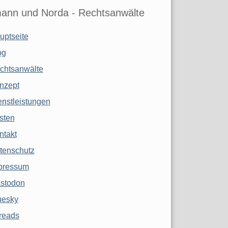
ann und Norda - Rechtsanwälte
uptseite
og
chtsanwälte
nzept
enstleistungen
sten
ntakt
tenschutz
pressum
stodon
uesky
reads