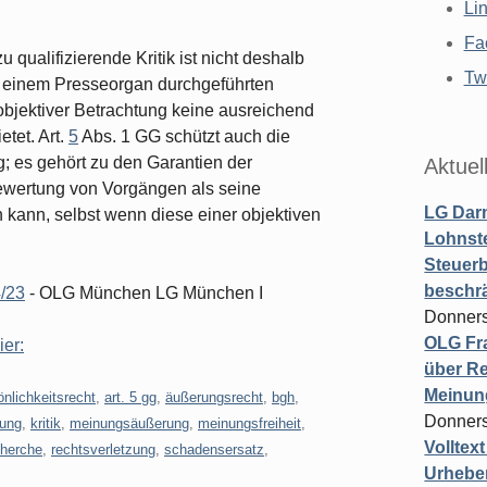
Li
Fa
qualifizierende Kritik ist nicht deshalb
Twi
on einem Presseorgan durchgeführten
 objektiver Betrachtung keine ausreichend
tet. Art.
5
Abs. 1 GG schützt auch die
g; es gehört zu den Garantien der
Aktuel
 Bewertung von Vorgängen als seine
LG Darm
kann, selbst wenn diese einer objektiven
Lohnste
Steuerb
beschr
/23
- OLG München LG München I
Donners
OLG Fra
ier:
über Re
Meinun
nlichkeitsrecht
,
art. 5 gg
,
äußerungsrecht
,
bgh
,
Donners
gung
,
kritik
,
meinungsäußerung
,
meinungsfreiheit
,
Volltex
cherche
,
rechtsverletzung
,
schadensersatz
,
Urheber