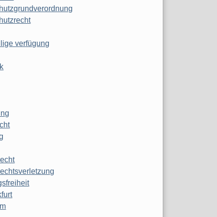
hutzgrundverordnung
hutzrecht
ilige verfügung
k
ung
echt
g
echt
echtsverletzung
sfreiheit
furt
mm