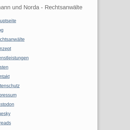
ann und Norda - Rechtsanwälte
uptseite
og
chtsanwälte
nzept
enstleistungen
sten
ntakt
tenschutz
pressum
stodon
uesky
reads