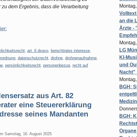
Montag,
r zu dem Ergebnis, dass die Verarbeitung
Volltex
an die L
Ärzte 
ier:
Empfeh
Montag,
LG Münc
lichkeitsrecht
,
art. 6 dsgvo
,
berechtigtes interesse
,
KI-Mus
rordnung
,
datenschutzrecht
,
drohne
,
drohnenaufnahme
,
und Out
he
,
persönlichkeitsrecht
,
personenbezug
,
recht auf
Nacht"
Montag,
BGH: St
nsersatz aus Art. 82
entgelt
Medizi
ater eine Steuererklärung
Donners
 Adresse seines Mandanten
BGH: K
Rechtst
Organe 
am
Samstag, 16. August 2025