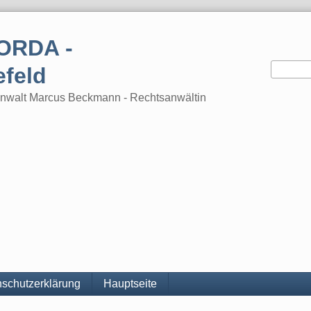
ORDA -
efeld
tsanwalt Marcus Beckmann - Rechtsanwältin
schutzerklärung
Hauptseite