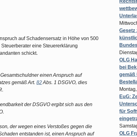
Rechts
wettbew
Unterl
Mittwoch
Gesetz
künstli
Anspruch auf Schadensersatz in Höhe von 500
Bundesg
Steuerberater eine Steuererklärung
Diensta
andanten schickt.
OLG Ha
bei Bek
gemäß §
s Gesamtschuldner einen Anspruch auf
Bestel
atzes gemäß Art.
82
Abs. 1 DSGVO, dies
Montag,
R.
EuG: Z
Untersc
wendbarkeit der DSGVO ergibt sich aus den
für Sof
O.
einget
Samstag
on, der wegen eines Verstoßes gegen die
OLG Fra
Schaden entstanden ist, einen Anspruch auf