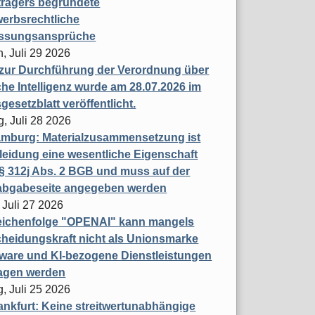
trägers begründete
erbsrechtliche
assungsansprüche
, Juli 29 2026
 zur Durchführung der Verordnung über
che Intelligenz wurde am 28.07.2026 im
esetzblatt veröffentlicht.
g, Juli 28 2026
mburg: Materialzusammensetzung ist
leidung eine wesentliche Eigenschaft
 312j Abs. 2 BGB und muss auf der
labgabeseite angegeben werden
 Juli 27 2026
eichenfolge "OPENAI" kann mangels
heidungskraft nicht als Unionsmarke
tware und KI-bezogene Dienstleistungen
ragen werden
, Juli 25 2026
nkfurt: Keine streitwertunabhängige