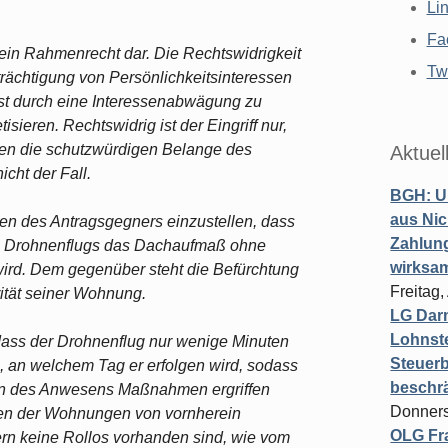
Li
Fa
 ein Rahmenrecht dar. Die Rechtswidrigkeit
Twi
trächtigung von Persönlichkeitsinteressen
 ist durch eine Interessenabwägung zu
isieren. Rechtswidrig ist der Eingriff nur,
en die schutzwürdigen Belange des
Aktuel
icht der Fall.
BGH: U
aus Nic
ten des Antragsgegners einzustellen, dass
Zahlun
ls Drohnenflugs das Dachaufmaß ohne
wirksa
ird. Dem gegenüber steht die Befürchtung
Freitag
rität seiner Wohnung.
LG Darm
Lohnste
dass der Drohnenflug nur wenige Minuten
Steuerb
, an welchem Tag er erfolgen wird, sodass
beschr
en des Anwesens Maßnahmen ergriffen
Donners
en der Wohnungen von vornherein
OLG Fra
rn keine Rollos vorhanden sind, wie vom