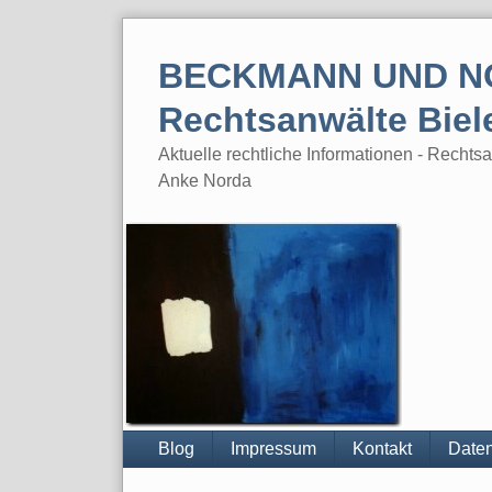
Skip
to
BECKMANN UND N
content
Rechtsanwälte Biel
Aktuelle rechtliche Informationen - Rech
Anke Norda
Blog
Impressum
Kontakt
Daten