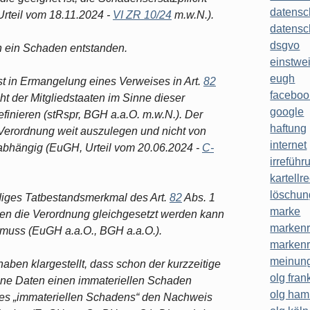
datensc
teil vom 18.11.2024 -
VI ZR 10/24
m.w.N.).
datensc
dsgvo
h ein Schaden entstanden.
einstwe
eugh
st in Ermangelung eines Verweises in Art.
82
faceboo
t der Mitgliedstaaten im Sinne dieser
google
inieren (stRspr, BGH a.a.O. m.w.N.). Der
haftung
er Verordnung weit auszulegen und nicht von
internet
abhängig (EuGH, Urteil vom 20.06.2024 -
C-
irreführ
kartellr
löschun
diges Tatbestandsmerkmal des Art.
82
Abs. 1
marke
en die Verordnung gleichgesetzt werden kann
markenr
muss (EuGH a.a.O., BGH a.a.O.).
markenr
meinung
aben klargestellt, dass schon der kurzzeitige
olg frank
ene Daten einen immateriellen Schaden
olg ha
 des „immateriellen Schadens“ den Nachweis