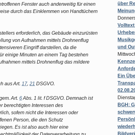
über Re
etroffenen Fenster auch anderweitig für einen
Meinun
sweise durch das Einklemmen von Handtüchern
Donners
Volltex
Urheber
tellers erforderlich, das Gebäude einzurüsten
Musikg
llung von Aufnahmen mittels Drohnenflug
und Ou
ensiveren Eingriff darstellen, da die
Mittwoc
 für einige Minuten an einem Tag bestehen
Kennzei
Aufnahmen mittels Drohnenflug das mildere
Anford
Ein Übe
Transpa
h aus Art.
17
,
21
DSGVO.
02.08.2
Diensta
gem. Art.
6
Abs. 1 lit. f DSGVO. Demnach ist
BGH: G
r berechtigten Interessen des
schwer
lich, sofern nicht die Interessen oder
Persönl
ffenen Person, die den Schutz
wiederh
egen. Es ist also auch hier eine
Bildver
Rechtmäßigkeit der Datenverarbeitung zu