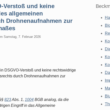
Verstoß und keine
Beckm
des allgemeinen
Ha
rch Drohnenaufnahmen zur
Bl
maßes
Re
am
Samstag, 7. Februar 2026
Ko
Di
Ko
Ko
in DSGVO-Verstoß und keine rechtswidrige
Da
tsrechts durch Drohnenaufnahmen zur
Im
Ma
Bl
 §§
823
Abs. 1,
1004
BGB analog, da die
Th
rigen Eingriff in das Allgemeine