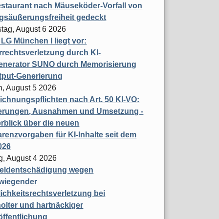
staurant nach Mäuseköder-Vorfall von
gsäußerungsfreiheit gedeckt
tag, August 6 2026
t LG München I liegt vor:
rechtsverletzung durch KI-
enerator SUNO durch Memorisierung
tput-Generierung
h, August 5 2026
chnungspflichten nach Art. 50 KI-VO:
erungen, Ausnahmen und Umsetzung -
rblick über die neuen
renzvorgaben für KI-Inhalte seit dem
026
g, August 4 2026
eldentschädigung wegen
wiegender
ichkeitsrechtsverletzung bei
olter und hartnäckiger
öffentlichung