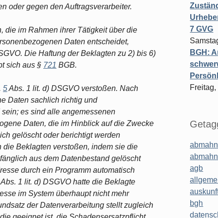
Zuständ
n oder gegen den Auftragsverarbeiter.
Urheber
7 GVG
n, die im Rahmen ihrer Tätigkeit über die
Samstag
ersonenbezogenen Daten entscheidet,
BGH: A
SGVO. Die Haftung der Beklagten zu 2) bis 6)
schwer
bt sich aus §
721
BGB.
Persönl
Freitag,
.
5
Abs. 1 lit. d) DSGVO verstoßen. Nach
 Daten sachlich richtig und
d sein; es sind alle angemessenen
Getagg
gene Daten, die im Hinblick auf die Zwecke
lich gelöscht oder berichtigt werden
abmahn
n die Beklagten verstoßen, indem sie die
abmahn
mfänglich aus dem Datenbestand gelöscht
agb
Adresse durch ein Programm automatisch
allgeme
Abs. 1 lit. d) DSGVO hatte die Beklagte
auskunf
resse im System überhaupt nicht mehr
bgh
undsatz der Datenverarbeitung stellt zugleich
datensc
ie geeignet ist, die Schadensersatzpflicht