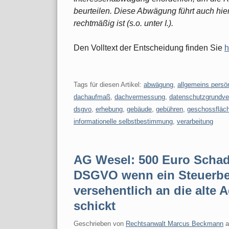
beurteilen. Diese Abwägung führt auch hie
rechtmäßig ist (s.o. unter I.).
Den Volltext der Entscheidung finden Sie
h
Tags für diesen Artikel:
abwägung
,
allgemeins persön
dachaufmaß
,
dachvermessung
,
datenschutzgrundve
dsgvo
,
erhebung
,
gebäude
,
gebühren
,
geschossfläc
informationelle selbstbestimmung
,
verarbeitung
AG Wesel: 500 Euro Schade
DSGVO wenn ein Steuerber
versehentlich an die alte
schickt
Geschrieben von
Rechtsanwalt Marcus Beckmann