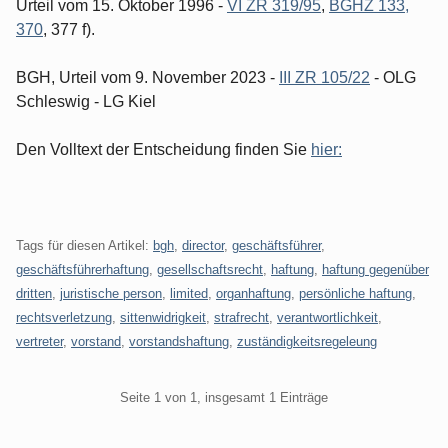
Urteil vom 15. Oktober 1996 -
VI ZR 319/95
,
BGHZ 133,
370
, 377 f).
BGH, Urteil vom 9. November 2023 -
III ZR 105/22
- OLG
Schleswig - LG Kiel
Den Volltext der Entscheidung finden Sie
hier:
Tags für diesen Artikel:
bgh
,
director
,
geschäftsführer
,
geschäftsführerhaftung
,
gesellschaftsrecht
,
haftung
,
haftung gegenüber
dritten
,
juristische person
,
limited
,
organhaftung
,
persönliche haftung
,
rechtsverletzung
,
sittenwidrigkeit
,
strafrecht
,
verantwortlichkeit
,
vertreter
,
vorstand
,
vorstandshaftung
,
zuständigkeitsregeleung
Pagination
Seite 1 von 1, insgesamt 1 Einträge