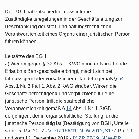
Der BGH hat entschieden, dass interne
Zuständigkeitsregelungen in der Geschäftsleitung zur
Beschränkung der straf- und haftungsrechtlichen
Verantwortlichkeit eines Organs einer juristischen Person
führen können.
Leitsätze des BGH:
a) Wer entgegen §
32
Abs. 1 KWG ohne entsprechende
Erlaubnis Bankgeschäfte erbringt, macht sich bei
fahrlässigem oder vorsätzlichem Handeln gemäß §
54
Abs. 1 Nr. 2 Fall 1, Abs. 2 KWG strafbar. Wirken die
Geschäfte berechtigend und verpflichtend für eine
juristische Person, trifft die strafrechtliche
Verantwortlichkeit gemäß §
14
Abs. 1 Nr. 1 StGB
denjenigen, der in organschaftlicher Stellung für die
juristische Person tätig ist (Bestätigung von BGH, Urteile
vom 15. Mai 2012 -
VI ZR 166/11
,
NJW 2012, 3177
Rn. 19
und vom 12. Dezember 2019 -
IX ZR 77/19
,
NJW-RR