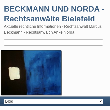
Skip
BECKMANN UND NORDA -
to
content
Rechtsanwälte Bielefeld
Aktuelle rechtliche Informationen - Rechtsanwalt Marcus
Beckmann - Rechtsanwältin Anke Norda