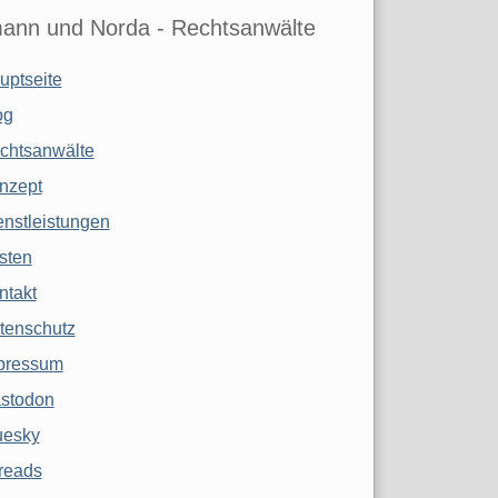
ann und Norda - Rechtsanwälte
uptseite
og
chtsanwälte
nzept
enstleistungen
sten
ntakt
tenschutz
pressum
stodon
uesky
reads