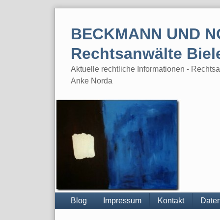
Skip
to
BECKMANN UND N
content
Rechtsanwälte Biel
Aktuelle rechtliche Informationen - Rech
Anke Norda
Blog
Impressum
Kontakt
Daten