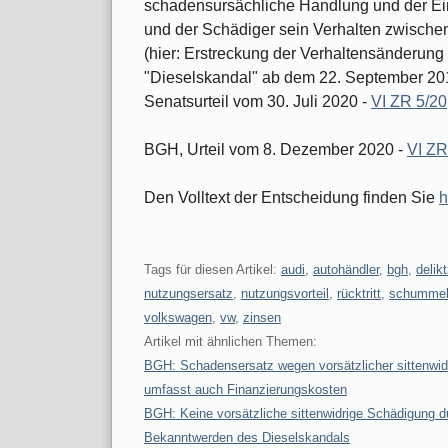
schadensursächliche Handlung und der Eint
und der Schädiger sein Verhalten zwische
(hier: Erstreckung der Verhaltensänderun
"Dieselskandal" ab dem 22. September 20
Senatsurteil vom 30. Juli 2020 -
VI ZR 5/20
BGH, Urteil vom 8. Dezember 2020 -
VI ZR
Den Volltext der Entscheidung finden Sie
h
Tags für diesen Artikel:
audi
,
autohändler
,
bgh
,
delik
nutzungsersatz
,
nutzungsvorteil
,
rücktritt
,
schummel
volkswagen
,
vw
,
zinsen
Artikel mit ähnlichen Themen:
BGH: Schadensersatz wegen vorsätzlicher sittenwid
umfasst auch Finanzierungskosten
BGH: Keine vorsätzliche sittenwidrige Schädigung
Bekanntwerden des Dieselskandals