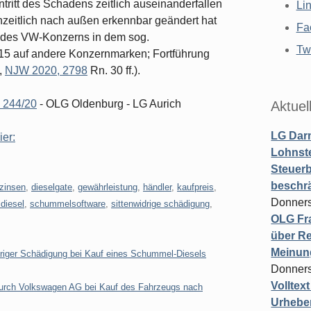
ritt des Schadens zeitlich auseinanderfallen
Li
nzeitlich nach außen erkennbar geändert hat
Fa
g des VW-Konzerns in dem sog.
Twi
15 auf andere Konzernmarken; Fortführung
,
NJW 2020, 2798
Rn. 30 ff.).
 244/20
- OLG Oldenburg - LG Aurich
Aktuel
LG Darm
ier:
Lohnste
Steuerb
beschr
tzinsen
,
dieselgate
,
gewährleistung
,
händler
,
kaufpreis
,
Donners
diesel
,
schummelsoftware
,
sittenwidrige schädigung
,
OLG Fra
über Re
Meinun
riger Schädigung bei Kauf eines Schummel-Diesels
Donners
Volltex
 durch Volkswagen AG bei Kauf des Fahrzeugs nach
Urheber