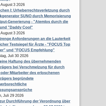
 August 3 2026
hen I: Urheberrechtsverletzung durch
ikgenerator SUNO durch Memorisierung
put-Generierung - "Atemlos durch die
 und "Daddy Cool"
 August 3 2026
renge Anforderungen an die Lauterkeit
licher Testsiegel für Ärzte - "FOCUS Top
ner" und "FOCUS Empfehlung"
tag, Juli 30 2026
eine Haftung des übernehmenden
rägers bei Verschmelzung für durch
oder Mitarbeiter des erloschenen
trägers begründete
erbsrechtliche
assungsansprüche
, Juli 29 2026
 zur Durchführung der Verordnung über