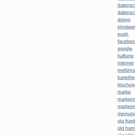
datensc
datensc
dsgvo
einstwe
eugh
faceboo
google
haftung
internet
irreführ
kartellr
löschun
marke
markenr
markenr
meinung
olg frank
olg ha