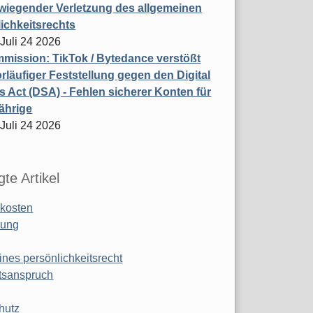
wiegender Verletzung des allgemeinen
ichkeitsrechts
 Juli 24 2026
ission: TikTok / Bytedance verstößt
rläufiger Feststellung gegen den Digital
s Act (DSA) - Fehlen sicherer Konten für
ährige
 Juli 24 2026
te Artikel
kosten
ung
ines persönlichkeitsrecht
tsanspruch
hutz