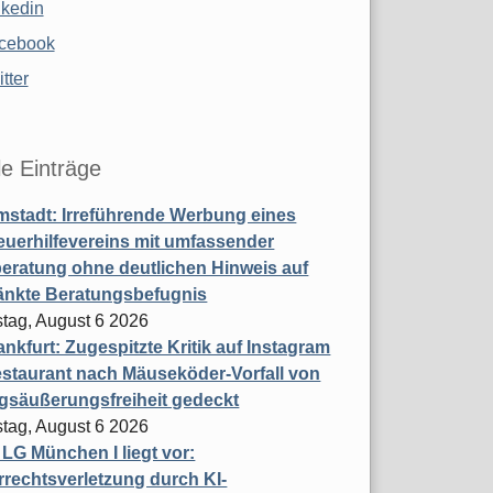
nkedin
cebook
tter
le Einträge
stadt: Irreführende Werbung eines
uerhilfevereins mit umfassender
eratung ohne deutlichen Hinweis auf
änkte Beratungsbefugnis
tag, August 6 2026
nkfurt: Zugespitzte Kritik auf Instagram
staurant nach Mäuseköder-Vorfall von
gsäußerungsfreiheit gedeckt
tag, August 6 2026
t LG München I liegt vor:
rechtsverletzung durch KI-