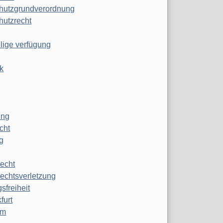
hutzgrundverordnung
hutzrecht
ilige verfügung
k
ung
echt
g
echt
echtsverletzung
sfreiheit
furt
mm