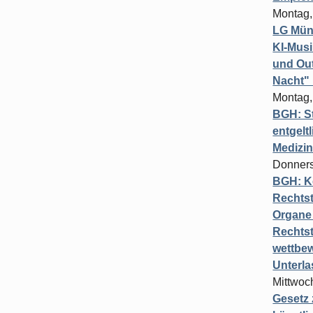
Montag,
LG Münc
KI-Mus
und Out
Nacht"
Montag,
BGH: St
entgelt
Medizi
Donners
BGH: K
Rechtst
Organe 
Rechts
wettbew
Unterl
Mittwoch
Gesetz