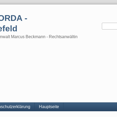
ORDA -
efeld
tsanwalt Marcus Beckmann - Rechtsanwältin
schutzerklärung
Hauptseite