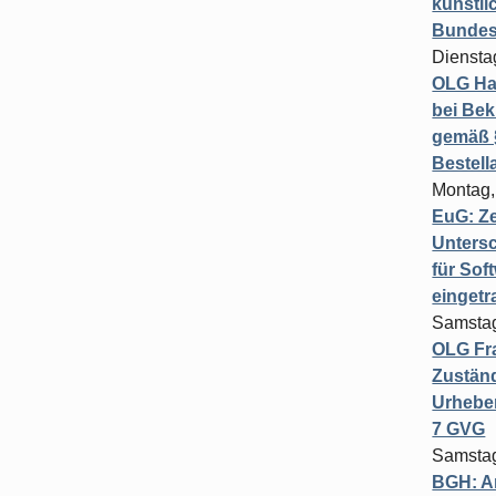
künstli
Bundesg
Diensta
OLG Ha
bei Bek
gemäß §
Bestel
Montag,
EuG: Z
Untersc
für Sof
einget
Samstag
OLG Fra
Zuständ
Urheber
7 GVG
Samstag
BGH: A