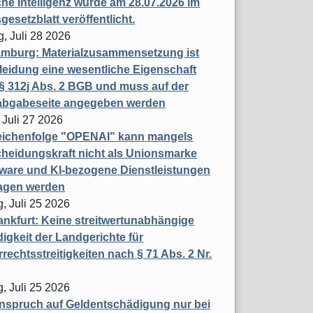
che Intelligenz wurde am 28.07.2026 im
esetzblatt veröffentlicht.
g, Juli 28 2026
mburg: Materialzusammensetzung ist
leidung eine wesentliche Eigenschaft
 312j Abs. 2 BGB und muss auf der
labgabeseite angegeben werden
 Juli 27 2026
eichenfolge "OPENAI" kann mangels
heidungskraft nicht als Unionsmarke
tware und KI-bezogene Dienstleistungen
ragen werden
, Juli 25 2026
nkfurt: Keine streitwertunabhängige
igkeit der Landgerichte für
rechtsstreitigkeiten nach § 71 Abs. 2 Nr.
, Juli 25 2026
nspruch auf Geldentschädigung nur bei