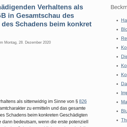
ädigenden Verhaltens als
Beckm
BGB in Gesamtschau des
Ha
tt des Schadens beim konkret
Bl
Re
am
Montag, 28. Dezember 2020
Ko
Di
Ko
Ko
Da
Im
altens als sittenwidrig im Sinne von §
826
Ma
mtcharakter zu ermitteln und das gesamte
Bl
t des Schadens beim konkreten Geschädigten
Th
e dann bedeutsam, wenn die erste potenziell