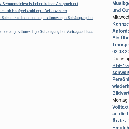
Musikg
VW-Schummeldiesels haben keinen Anspruch auf
und Ou
ses ab Kaufpreiszahlung - Deliktszinsen
Mittwoc
i Schummeldiesel beseitigt sittenwidrige Schädigung bei
Kennzei
Anford
beseitigt sittenwidrige Schädigung bei Vertragsschluss
Ein Übe
Transpa
02.08.2
Diensta
BGH: G
schwer
Persönl
wiederh
Bildver
Montag,
Volltex
an die L
Ärzte 
Empfeh