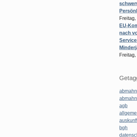
schwer
Persönl
Freitag,
EU-Komm
nach vo
Service
Minderj
Freitag,
Getagg
abmahn
abmahn
agb
allgeme
auskunf
bgh
datensc