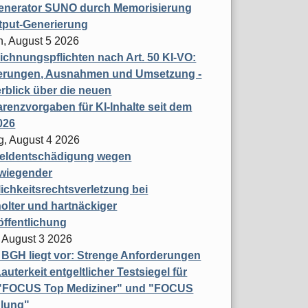
enerator SUNO durch Memorisierung
tput-Generierung
h, August 5 2026
chnungspflichten nach Art. 50 KI-VO:
erungen, Ausnahmen und Umsetzung -
rblick über die neuen
renzvorgaben für KI-Inhalte seit dem
026
g, August 4 2026
eldentschädigung wegen
wiegender
ichkeitsrechtsverletzung bei
olter und hartnäckiger
öffentlichung
 August 3 2026
t BGH liegt vor: Strenge Anforderungen
auterkeit entgeltlicher Testsiegel für
- "FOCUS Top Mediziner" und "FOCUS
lung"