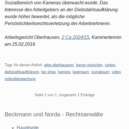
Sozialbereich von Kameras überwacht wurde. Das
Interesse des Arbeitgebers an der Diebstahlsaufklärung
wurde höher bewertet, als die mögliche
Persönlichkeitsrechtsverletzung der Arbeitnehmerin.
Arbeitsgericht Oberhausen,
2 Ca 2024/15
, Kammertermin
am 25.02.2016
Tags für diesen Artikel:
arbg oberhausenn
,
bayen münchen
,
centro
,
diebstahlsaufklärung
,
fan shop
,
kamera
,
lagerraum
,
sozialraum
,
video
,
videoüberwachung
Pagination
Seite 1 von 1, insgesamt 1 Einträge
Beckmann und Norda - Rechtsanwälte
Hauptseite