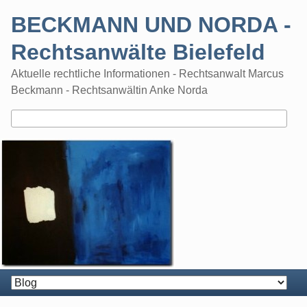
Skip
BECKMANN UND NORDA -
to
content
Rechtsanwälte Bielefeld
Aktuelle rechtliche Informationen - Rechtsanwalt Marcus
Beckmann - Rechtsanwältin Anke Norda