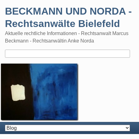
Skip
BECKMANN UND NORDA -
to
content
Rechtsanwälte Bielefeld
Aktuelle rechtliche Informationen - Rechtsanwalt Marcus
Beckmann - Rechtsanwältin Anke Norda