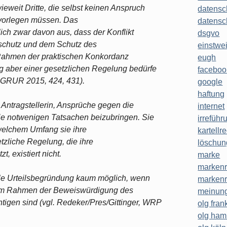
nwieweit Dritte, die selbst keinen Anspruch
datensc
 vorlegen müssen. Das
datensc
ich zwar davon aus, dass der Konflikt
dsgvo
sschutz und dem Schutz des
einstwe
Rahmen der praktischen Konkordanz
eugh
ng aber einer gesetzlichen Regelung bedürfe
faceboo
 GRUR 2015, 424, 431).
google
haftung
Antragstellerin, Ansprüche gegen die
internet
e notwenigen Tatsachen beizubringen. Sie
irreführ
 welchem Umfang sie ihre
kartellr
tzliche Regelung, die ihre
löschun
, existiert nicht.
marke
markenr
olle Urteilsbegründung kaum möglich, wenn
markenr
s im Rahmen der Beweiswürdigung des
meinung
igen sind (vgl. Redeker/Pres/Gittinger, WRP
olg frank
olg ha