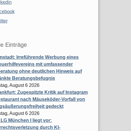
nkedin
cebook
tter
le Einträge
stadt: Irreführende Werbung eines
uerhilfevereins mit umfassender
eratung ohne deutlichen Hinweis auf
änkte Beratungsbefugnis
tag, August 6 2026
nkfurt: Zugespitzte Kritik auf Instagram
staurant nach Mäuseköder-Vorfall von
gsäußerungsfreiheit gedeckt
tag, August 6 2026
t LG München I liegt vor:
rechtsverletzung durch KI-