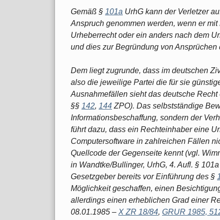
Gemäß §
101a
UrhG kann der Verletzer au
Anspruch genommen werden, wenn er mit h
Urheberrecht oder ein anders nach dem Urh
und dies zur Begründung von Ansprüchen de
Dem liegt zugrunde, dass im deutschen Ziv
also die jeweilige Partei die für sie günst
Ausnahmefällen sieht das deutsche Recht 
§§
142
,
144
ZPO). Das selbstständige Bewe
Informationsbeschaffung, sondern der Ver
führt dazu, dass ein Rechteinhaber eine U
Computersoftware in zahlreichen Fällen ni
Quellcode der Gegenseite kennt (vgl. Wimme
in Wandtke/Bullinger, UrhG, 4. Aufl. § 101
Gesetzgeber bereits vor Einführung des §
Möglichkeit geschaffen, einen Besichtigun
allerdings einen erheblichen Grad einer Re
08.01.1985 –
X ZR 18/84
,
GRUR 1985, 51