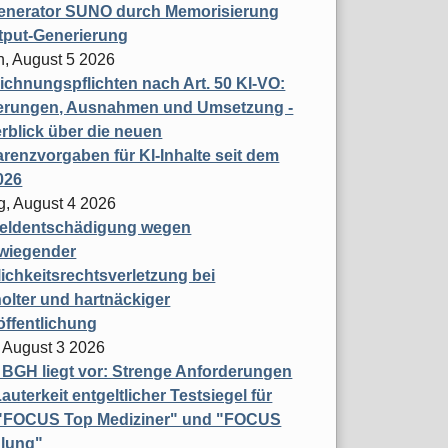
enerator SUNO durch Memorisierung
tput-Generierung
h, August 5 2026
chnungspflichten nach Art. 50 KI-VO:
erungen, Ausnahmen und Umsetzung -
rblick über die neuen
renzvorgaben für KI-Inhalte seit dem
026
g, August 4 2026
eldentschädigung wegen
wiegender
ichkeitsrechtsverletzung bei
olter und hartnäckiger
öffentlichung
 August 3 2026
t BGH liegt vor: Strenge Anforderungen
auterkeit entgeltlicher Testsiegel für
- "FOCUS Top Mediziner" und "FOCUS
lung"