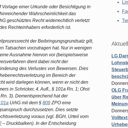
Li
f Vorlage einer Urkunde oder Besichtigung in
Fa
inreichender Wahrscheinlichkeit das
G geschütztes Recht widerrechtlich verletzt
Twi
s Rechteinhabers erforderlich ist.
ilprozessrecht der Beibringungsgrundsatz gilt,
Aktuel
igen Tatsachen vorzutragen hat. Nur in wenigen
eine Ausnahme hiervon vor (beispielsweise
LG Darm
isverfahren dient dabei nicht der
Lohnste
hinderung des Verlustes von Beweisen. Dies
Steuerb
rheberrechtsverletzung im Bereich der
beschr
cht wird darlegen können, wenn er nicht den
Donners
rs in Schricker, 4. Aufl., § 101a Rn. 1; Ohst
OLG Fra
a Rn. 3). Dementsprechend hat der
über Re
101a
UrhG mit dem §
809
ZPO eine
Meinun
gsanspruch durchzusetzen. Dies setzte
Donners
chtsverletzung voraus (vgl. BGH, Urteil vom
Volltex
2
– Druckbalken). In der Entscheidung
Urheber