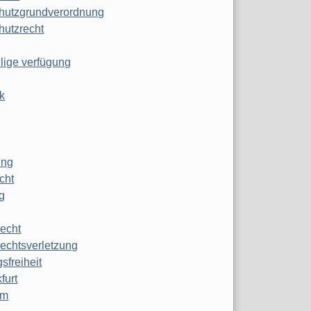
hutzgrundverordnung
hutzrecht
ilige verfügung
k
ung
echt
g
echt
echtsverletzung
sfreiheit
furt
mm