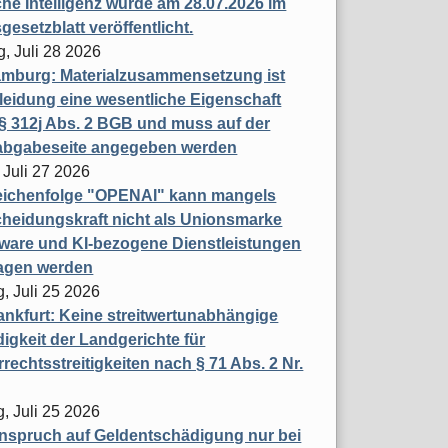
che Intelligenz wurde am 28.07.2026 im
esetzblatt veröffentlicht.
g, Juli 28 2026
mburg: Materialzusammensetzung ist
leidung eine wesentliche Eigenschaft
 312j Abs. 2 BGB und muss auf der
labgabeseite angegeben werden
 Juli 27 2026
eichenfolge "OPENAI" kann mangels
heidungskraft nicht als Unionsmarke
tware und KI-bezogene Dienstleistungen
ragen werden
, Juli 25 2026
nkfurt: Keine streitwertunabhängige
igkeit der Landgerichte für
rechtsstreitigkeiten nach § 71 Abs. 2 Nr.
, Juli 25 2026
nspruch auf Geldentschädigung nur bei