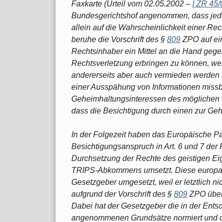
Faxkarte (Urteil vom 02.05.2002 –
I ZR 45/
Bundesgerichtshof angenommen, dass jeden
allein auf die Wahrscheinlichkeit einer Re
beruhe die Vorschrift des §
809
ZPO auf ein
Rechtsinhaber ein Mittel an die Hand gege
Rechtsverletzung erbringen zu können, wen
andererseits aber auch vermieden werden 
einer Ausspähung von Informationen missbr
Geheimhaltungsinteressen des möglichen 
dass die Besichtigung durch einen zur Gehei
In der Folgezeit haben das Europäische P
Besichtigungsanspruch in Art. 6 und 7 der
Durchsetzung der Rechte des geistigen Eig
TRIPS-Abkommens umsetzt. Diese europar
Gesetzgeber umgesetzt, weil er letztlich n
aufgrund der Vorschrift des §
809
ZPO überf
Dabei hat der Gesetzgeber die in der Ent
angenommenen Grundsätze normiert und die