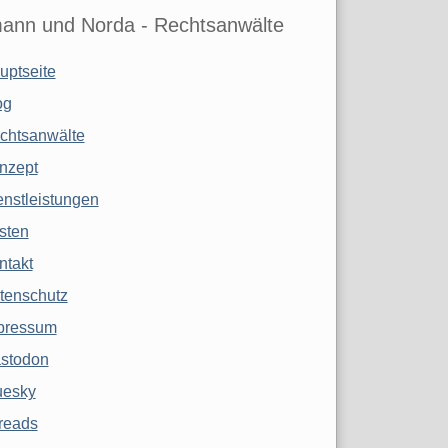
ann und Norda - Rechtsanwälte
uptseite
og
chtsanwälte
nzept
enstleistungen
sten
ntakt
tenschutz
pressum
stodon
uesky
reads