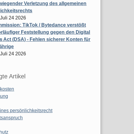
wiegender Verletzung des allgemeinen
ichkeitsrechts
 Juli 24 2026
ission: TikTok / Bytedance verstößt
rläufiger Feststellung gegen den Digital
s Act (DSA) - Fehlen sicherer Konten für
ährige
 Juli 24 2026
te Artikel
kosten
ung
ines persönlichkeitsrecht
tsanspruch
hutz