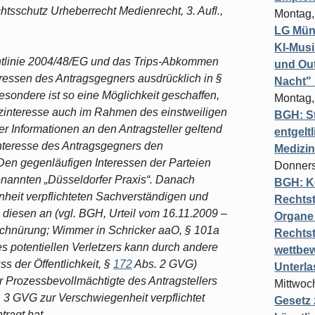
tsschutz Urheberrecht Medienrecht, 3. Aufl.,
Montag,
LG Münc
KI-Mus
htlinie 2004/48/EG und das Trips-Abkommen
und Out
ressen des Antragsgegners ausdrücklich in §
Nacht"
ondere ist so eine Möglichkeit geschaffen,
Montag,
zinteresse auch im Rahmen des einstweiligen
BGH: St
 Informationen an den Antragsteller geltend
entgelt
teresse des Antragsgegners den
Medizi
Den gegenläufigen Interessen der Parteien
Donners
nannten „Düsseldorfer Praxis“. Danach
BGH: K
nheit verpflichteten Sachverständigen und
Rechtst
 diesen an (vgl. BGH, Urteil vom 16.11.2009 –
Organe 
chnürung; Wimmer in Schricker aaO, § 101a
Rechts
 potentiellen Verletzers kann durch andere
wettbew
 der Öffentlichkeit, §
172
Abs. 2 GVG)
Unterl
Prozessbevollmächtigte des Antragstellers
Mittwoch
 3 GVG zur Verschwiegenheit verpflichtet
Gesetz
tragt hat.