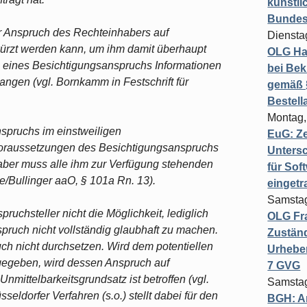
künstli
Bundesg
er Anspruch des Rechteinhabers auf
Diensta
ürzt werden kann, um ihm damit überhaupt
OLG Ha
n eines Besichtigungsanspruchs Informationen
bei Bek
angen (vgl. Bornkamm in Festschrift für
gemäß §
Bestel
Montag,
spruchs im einstweiligen
EuG: Z
oraussetzungen des Besichtigungsanspruchs
Untersc
ber muss alle ihm zur Verfügung stehenden
für Sof
e/Bullinger aaO, § 101a Rn. 13).
einget
Samstag
ruchsteller nicht die Möglichkeit, lediglich
OLG Fra
pruch nicht vollständig glaubhaft zu machen.
Zuständ
ch nicht durchsetzen. Wird dem potentiellen
Urheber
t gegeben, wird dessen Anspruch auf
7 GVG
nmittelbarkeitsgrundsatz ist betroffen (vgl.
Samstag
ldorfer Verfahren (s.o.) stellt dabei für den
BGH: A