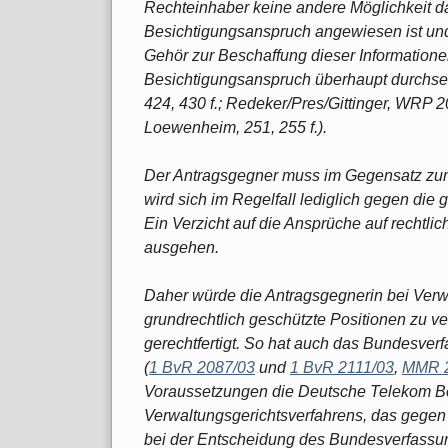
Rechteinhaber keine andere Möglichkeit dar
Besichtigungsanspruch angewiesen ist und
Gehör zur Beschaffung dieser Informatione
Besichtigungsanspruch überhaupt durchse
424, 430 f.; Redeker/Pres/Gittinger, WRP 20
Loewenheim, 251, 255 f.).
Der Antragsgegner muss im Gegensatz zum 
wird sich im Regelfall lediglich gegen die
Ein Verzicht auf die Ansprüche auf rechtlic
ausgehen.
Daher würde die Antragsgegnerin bei Verwei
grundrechtlich geschützte Positionen zu ver
gerechtfertigt. So hat auch das Bundesver
(
1 BvR 2087/03
und
1 BvR 2111/03
,
MMR 2
Voraussetzungen die Deutsche Telekom B
Verwaltungsgerichtsverfahrens, das gegen 
bei der Entscheidung des Bundesverfassun