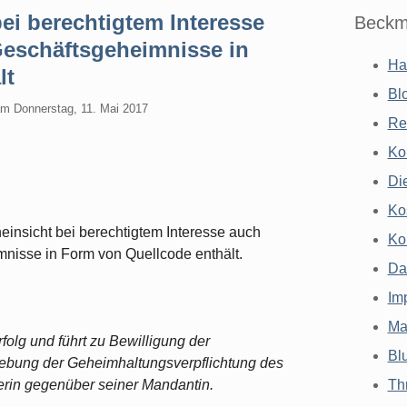
ei berechtigtem Interesse
Beckm
eschäftsgeheimnisse in
Ha
lt
Bl
am
Donnerstag, 11. Mai 2017
Re
Ko
Di
Ko
insicht bei berechtigtem Interesse auch
Ko
mnisse in Form von Quellcode enthält.
Da
Im
Ma
folg und führt zu Bewilligung der
Bl
ebung der Geheimhaltungsverpflichtung des
rin gegenüber seiner Mandantin.
Th