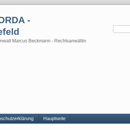
ORDA -
efeld
tsanwalt Marcus Beckmann - Rechtsanwältin
schutzerklärung
Hauptseite