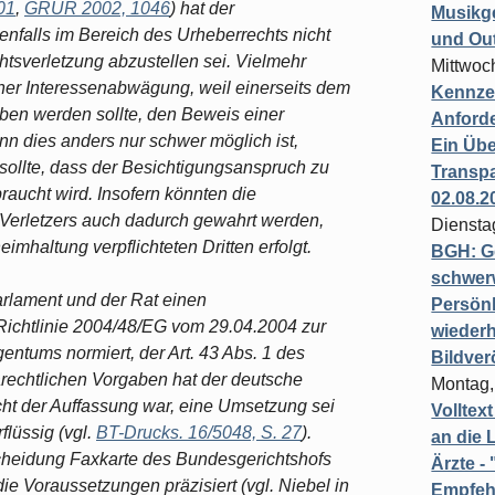
01
,
GRUR 2002, 1046
) hat der
Musikg
falls im Bereich des Urheberrechts nicht
und Ou
chtsverletzung abzustellen sei. Vielmehr
Mittwoc
er Interessenabwägung, weil einerseits dem
Kennzei
ben werden sollte, den Beweis einer
Anford
n dies anders nur schwer möglich ist,
Ein Übe
sollte, dass der Besichtigungsanspruch zu
Transpa
aucht wird. Insofern könnten die
02.08.2
Verletzers auch dadurch gewahrt werden,
Diensta
mhaltung verpflichteten Dritten erfolgt.
BGH: G
schwer
arlament und der Rat einen
Persönl
 Richtlinie 2004/48/EG vom 29.04.2004 zur
wiederh
entums normiert, der Art. 43 Abs. 1 des
Bildver
echtlichen Vorgaben hat der deutsche
Montag,
icht der Auffassung war, eine Umsetzung sei
Volltex
lüssig (vgl.
BT-Drucks. 16/5048, S. 27
).
an die L
scheidung Faxkarte des Bundesgerichtshofs
Ärzte 
 Voraussetzungen präzisiert (vgl. Niebel in
Empfeh