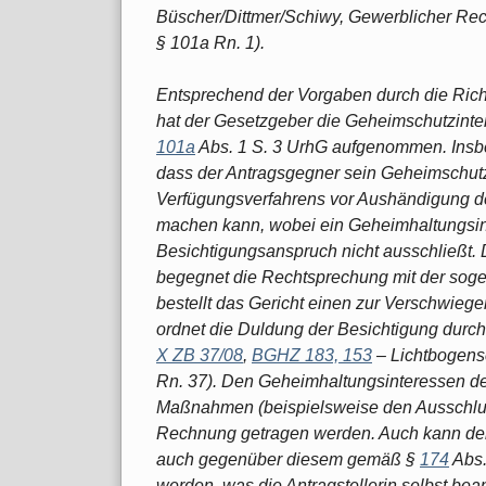
Büscher/Dittmer/Schiwy, Gewerblicher Rech
§ 101a Rn. 1).
Entsprechend der Vorgaben durch die Ric
hat der Gesetzgeber die Geheimschutzinte
101a
Abs. 1 S. 3 UrhG aufgenommen. Insbes
dass der Antragsgegner sein Geheimschut
Verfügungsverfahrens vor Aushändigung der
machen kann, wobei ein Geheimhaltungsin
Besichtigungsanspruch nicht ausschließt. 
begegnet die Rechtsprechung mit der soge
bestellt das Gericht einen zur Verschwiege
ordnet die Duldung der Besichtigung durch
X ZB 37/08
,
BGHZ 183, 153
– Lichtbogens
Rn. 37). Den Geheimhaltungsinteressen des
Maßnahmen (beispielsweise den Ausschluss
Rechnung getragen werden. Auch kann der 
auch gegenüber diesem gemäß §
174
Abs.
werden, was die Antragstellerin selbst bean