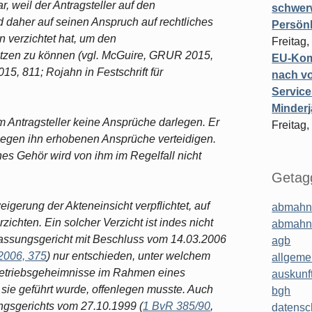
, weil der Antragsteller auf den
schwer
 daher auf seinen Anspruch auf rechtliches
Persönl
n verzichtet hat, um den
Freitag,
tzen zu können (vgl. McGuire, GRUR 2015,
EU-Komm
15, 811; Rojahn in Festschrift für
nach vo
Service
Minderj
Antragsteller keine Ansprüche darlegen. Er
Freitag,
 gegen ihn erhobenen Ansprüche verteidigen.
hes Gehör wird von ihm im Regelfall nicht
Getagg
gerung der Akteneinsicht verpflichtet, auf
abmahn
zichten. Ein solcher Verzicht ist indes nicht
abmahn
fassungsgericht mit Beschluss vom 14.03.2006
agb
006, 375
) nur entschieden, unter welchem
allgeme
etriebsgeheimnisse im Rahmen eines
auskunf
sie geführt wurde, offenlegen musste. Auch
bgh
gsgerichts vom 27.10.1999 (
1 BvR 385/90
,
datensc