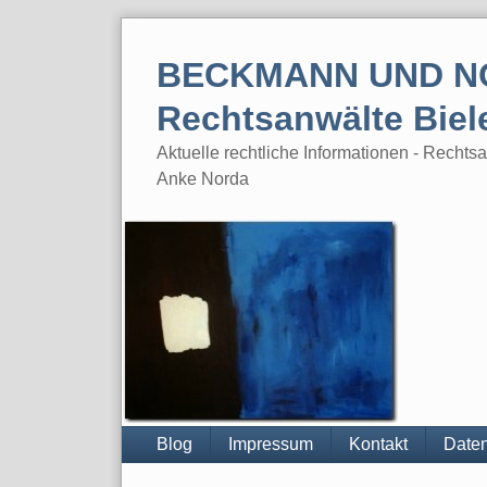
Skip
to
BECKMANN UND N
content
Rechtsanwälte Biel
Aktuelle rechtliche Informationen - Rech
Anke Norda
Blog
Impressum
Kontakt
Daten