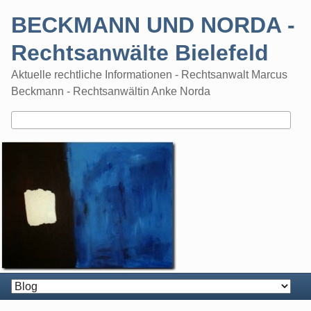
Skip
BECKMANN UND NORDA -
to
content
Rechtsanwälte Bielefeld
Aktuelle rechtliche Informationen - Rechtsanwalt Marcus
Beckmann - Rechtsanwältin Anke Norda