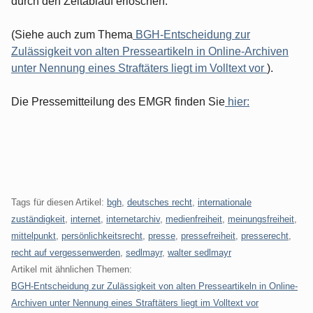
durch den Zeitablauf erloschen.
(Siehe auch zum Thema
BGH-Entscheidung zur
Zulässigkeit von alten Presseartikeln in Online-Archiven
unter Nennung eines Straftäters liegt im Volltext vor
).
Die Pressemitteilung des EMGR finden Sie
hier:
Tags für diesen Artikel:
bgh
,
deutsches recht
,
internationale
zuständigkeit
,
internet
,
internetarchiv
,
medienfreiheit
,
meinungsfreiheit
,
mittelpunkt
,
persönlichkeitsrecht
,
presse
,
pressefreiheit
,
presserecht
,
recht auf vergessenwerden
,
sedlmayr
,
walter sedlmayr
Artikel mit ähnlichen Themen:
BGH-Entscheidung zur Zulässigkeit von alten Presseartikeln in Online-
Archiven unter Nennung eines Straftäters liegt im Volltext vor