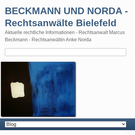
Skip
BECKMANN UND NORDA -
to
content
Rechtsanwälte Bielefeld
Aktuelle rechtliche Informationen - Rechtsanwalt Marcus
Beckmann - Rechtsanwältin Anke Norda