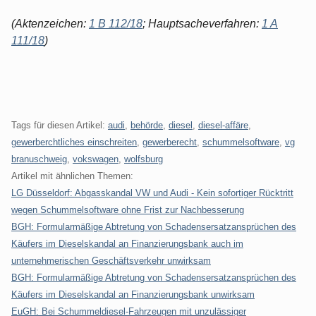
(Aktenzeichen:
1 B 112/18
; Hauptsacheverfahren:
1 A
111/18
)
Tags für diesen Artikel:
audi
,
behörde
,
diesel
,
diesel-affäre
,
gewerberchtliches einschreiten
,
gewerberecht
,
schummelsoftware
,
vg
branuschweig
,
vokswagen
,
wolfsburg
Artikel mit ähnlichen Themen:
LG Düsseldorf: Abgasskandal VW und Audi - Kein sofortiger Rücktritt
wegen Schummelsoftware ohne Frist zur Nachbesserung
BGH: Formularmäßige Abtretung von Schadensersatzansprüchen des
Käufers im Dieselskandal an Finanzierungsbank auch im
unternehmerischen Geschäftsverkehr unwirksam
BGH: Formularmäßige Abtretung von Schadensersatzansprüchen des
Käufers im Dieselskandal an Finanzierungsbank unwirksam
EuGH: Bei Schummeldiesel-Fahrzeugen mit unzulässiger