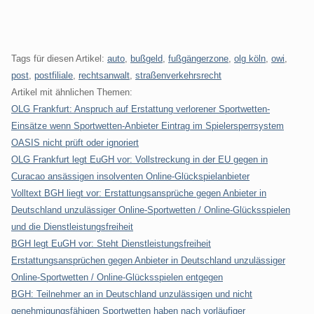
Tags für diesen Artikel:
auto
,
bußgeld
,
fußgängerzone
,
olg köln
,
owi
,
post
,
postfiliale
,
rechtsanwalt
,
straßenverkehrsrecht
Artikel mit ähnlichen Themen:
OLG Frankfurt: Anspruch auf Erstattung verlorener Sportwetten-
Einsätze wenn Sportwetten-Anbieter Eintrag im Spielersperrsystem
OASIS nicht prüft oder ignoriert
OLG Frankfurt legt EuGH vor: Vollstreckung in der EU gegen in
Curacao ansässigen insolventen Online-Glückspielanbieter
Volltext BGH liegt vor: Erstattungsansprüche gegen Anbieter in
Deutschland unzulässiger Online-Sportwetten / Online-Glücksspielen
und die Dienstleistungsfreiheit
BGH legt EuGH vor: Steht Dienstleistungsfreiheit
Erstattungsansprüchen gegen Anbieter in Deutschland unzulässiger
Online-Sportwetten / Online-Glücksspielen entgegen
BGH: Teilnehmer an in Deutschland unzulässigen und nicht
genehmigungsfähigen Sportwetten haben nach vorläufiger