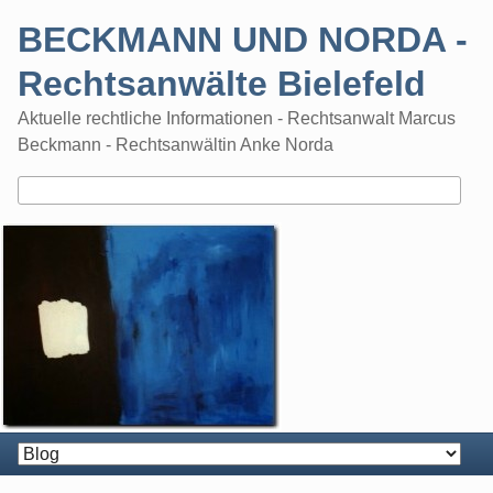
Skip
BECKMANN UND NORDA -
to
content
Rechtsanwälte Bielefeld
Aktuelle rechtliche Informationen - Rechtsanwalt Marcus
Beckmann - Rechtsanwältin Anke Norda