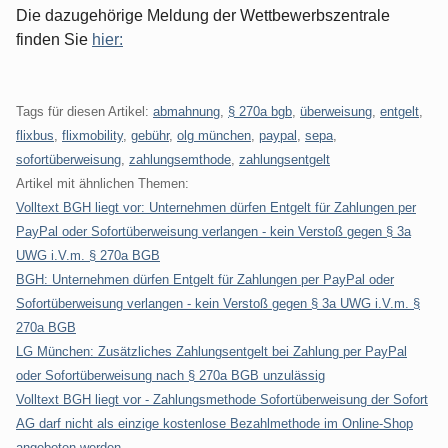
Die dazugehörige Meldung der Wettbewerbszentrale
finden Sie
hier:
Tags für diesen Artikel:
abmahnung
,
§ 270a bgb
,
überweisung
,
entgelt
,
flixbus
,
flixmobility
,
gebühr
,
olg münchen
,
paypal
,
sepa
,
sofortüberweisung
,
zahlungsemthode
,
zahlungsentgelt
Artikel mit ähnlichen Themen:
Volltext BGH liegt vor: Unternehmen dürfen Entgelt für Zahlungen per
PayPal oder Sofortüberweisung verlangen - kein Verstoß gegen § 3a
UWG i.V.m. § 270a BGB
BGH: Unternehmen dürfen Entgelt für Zahlungen per PayPal oder
Sofortüberweisung verlangen - kein Verstoß gegen § 3a UWG i.V.m. §
270a BGB
LG München: Zusätzliches Zahlungsentgelt bei Zahlung per PayPal
oder Sofortüberweisung nach § 270a BGB unzulässig
Volltext BGH liegt vor - Zahlungsmethode Sofortüberweisung der Sofort
AG darf nicht als einzige kostenlose Bezahlmethode im Online-Shop
angeboten werden