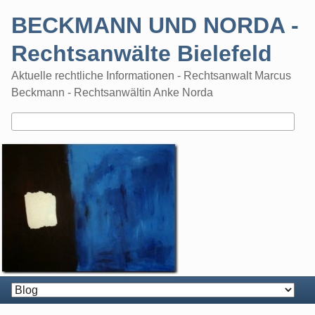
Skip
BECKMANN UND NORDA -
to
content
Rechtsanwälte Bielefeld
Aktuelle rechtliche Informationen - Rechtsanwalt Marcus
Beckmann - Rechtsanwältin Anke Norda