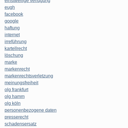
einstweilige verfügung
eugh
facebook
google
haftung
internet
irreführung
kartellrecht
löschung
marke
markenrecht
markenrechtsverletzung
meinungsfreiheit
olg frankfurt
olg hamm
olg köln
personenbezogene daten
presserecht
schadensersatz