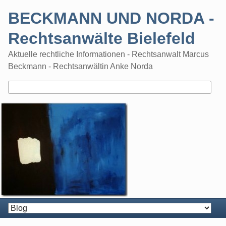
Skip
BECKMANN UND NORDA -
to
content
Rechtsanwälte Bielefeld
Aktuelle rechtliche Informationen - Rechtsanwalt Marcus
Beckmann - Rechtsanwältin Anke Norda