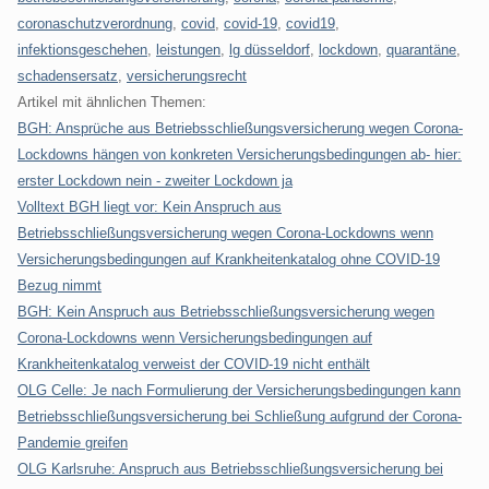
coronaschutzverordnung
,
covid
,
covid-19
,
covid19
,
infektionsgeschehen
,
leistungen
,
lg düsseldorf
,
lockdown
,
quarantäne
,
schadensersatz
,
versicherungsrecht
Artikel mit ähnlichen Themen:
BGH: Ansprüche aus Betriebsschließungsversicherung wegen Corona-
Lockdowns hängen von konkreten Versicherungsbedingungen ab- hier:
erster Lockdown nein - zweiter Lockdown ja
Volltext BGH liegt vor: Kein Anspruch aus
Betriebsschließungsversicherung wegen Corona-Lockdowns wenn
Versicherungsbedingungen auf Krankheitenkatalog ohne COVID-19
Bezug nimmt
BGH: Kein Anspruch aus Betriebsschließungsversicherung wegen
Corona-Lockdowns wenn Versicherungsbedingungen auf
Krankheitenkatalog verweist der COVID-19 nicht enthält
OLG Celle: Je nach Formulierung der Versicherungsbedingungen kann
Betriebsschließungsversicherung bei Schließung aufgrund der Corona-
Pandemie greifen
OLG Karlsruhe: Anspruch aus Betriebsschließungsversicherung bei