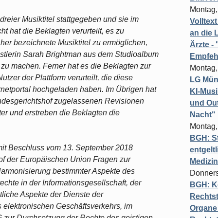
Montag,
dreier Musiktitel stattgegeben und sie im
Volltex
 hat die Beklagten verurteilt, es zu
an die L
äher bezeichnete Musiktitel zu ermöglichen,
Ärzte 
tlerin Sarah Brightman aus dem Studioalbum
Empfeh
 zu machen. Ferner hat es die Beklagten zur
Montag,
tzer der Plattform verurteilt, die diese
LG Münc
rnetportal hochgeladen haben. Im Übrigen hat
KI-Mus
ndesgerichtshof zugelassenen Revisionen
und Out
ter und erstreben die Beklagten die
Nacht"
Montag,
BGH: St
mit Beschluss vom 13. September 2018
entgelt
of der Europäischen Union Fragen zur
Medizi
Harmonisierung bestimmter Aspekte des
Donners
chte in der Informationsgesellschaft, der
BGH: K
tliche Aspekte der Dienste der
Rechtst
s elektronischen Geschäftsverkehrs, im
Organe 
G zur Durchsetzung der Rechte des geistigen