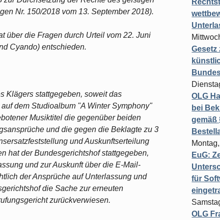
Rechts
ngen Nr. 150/2018 vom 13. September 2018).
wettbew
Unterl
t über die Fragen durch Urteil vom 22. Juni
Mittwoch
d Cyando) entschieden.
Gesetz
künstli
Bundesg
Diensta
s Klägers stattgegeben, soweit das
OLG Ha
tel auf dem Studioalbum "A Winter Symphony"
bei Bek
botener Musiktitel die gegenüber beiden
gemäß §
gsansprüche und die gegen die Beklagte zu 3
Bestel
ersatzfeststellung und Auskunftserteilung
Montag,
n hat der Bundesgerichtshof stattgegeben,
EuG: Z
assung und zur Auskunft über die E-Mail-
Untersc
chtlich der Ansprüche auf Unterlassung und
für Sof
gerichtshof die Sache zur erneuten
einget
ufungsgericht zurückverwiesen.
Samstag
OLG Fra