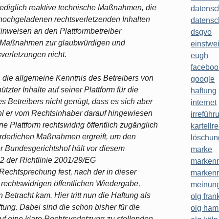
ediglich reaktive technische Maßnahmen, die
datensc
 hochgeladenen rechtsverletzenden Inhalten
datensc
inweisen an den Plattformbetreiber
dsgvo
als Maßnahmen zur glaubwürdigen und
einstwe
erletzungen nicht.
eugh
faceboo
s die allgemeine Kenntnis des Betreibers von
google
zter Inhalte auf seiner Plattform für die
haftung
 Betreibers nicht genügt, dass es sich aber
internet
ohl er vom Rechtsinhaber darauf hingewiesen
irreführ
ne Plattform rechtswidrig öffentlich zugänglich
kartellr
orderlichen Maßnahmen ergreift, um den
löschun
r Bundesgerichtshof hält vor diesem
marke
 2 der Richtlinie 2001/29/EG
markenr
 Rechtsprechung fest, nach der in dieser
markenr
r rechtswidrigen öffentlichen Wiedergabe,
meinung
n Betracht kam. Hier tritt nun die Haftung als
olg frank
ftung. Dabei sind die schon bisher für die
olg ha
uf eine klare Rechtsverletzung zu stellenden