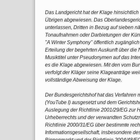
Das Landgericht hat der Klage hinsichtlich 
Übrigen abgewiesen. Das Oberlandesgericht
unterlassen, Dritten in Bezug auf sieben n
Tonaufnahmen oder Darbietungen der Küns
"A Winter Symphony" öffentlich zugänglich
Erteilung der begehrten Auskunft über die Nu
Musiktitel unter Pseudonymen auf das Inte
es die Klage abgewiesen. Mit den vom Bu
verfolgt der Kläger seine Klageanträge wei
vollständige Abweisung der Klage.
Der Bundesgerichtshof hat das Verfahren 
(YouTube I) ausgesetzt und dem Gerichtsh
Auslegung der Richtlinie 2001/29/EG zur 
Urheberrechts und der verwandten Schutzre
Richtlinie 2000/31/EG über bestimmte rech
Informationsgesellschaft, insbesondere de
Binnenmarkt und der Richtlinie 2004/48/E