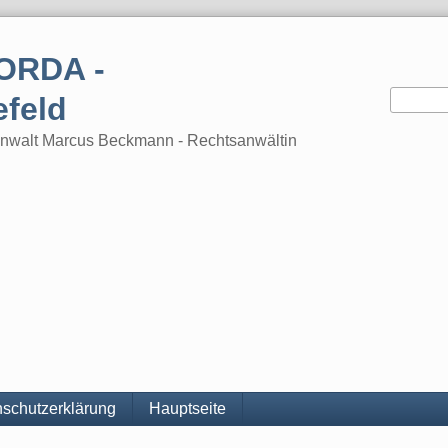
ORDA -
efeld
tsanwalt Marcus Beckmann - Rechtsanwältin
schutzerklärung
Hauptseite