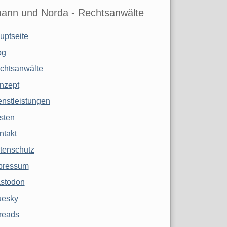
ann und Norda - Rechtsanwälte
uptseite
og
chtsanwälte
nzept
enstleistungen
sten
ntakt
tenschutz
pressum
stodon
uesky
reads