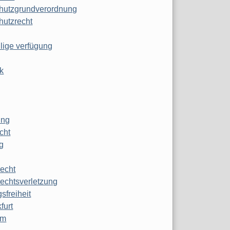
hutzgrundverordnung
hutzrecht
ilige verfügung
k
ung
echt
g
echt
echtsverletzung
sfreiheit
furt
mm