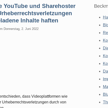
e YouTube und Sharehoster
Beckm
Urheberrechtsverletzungen
Ha
adene Inhalte haften
Bl
am
Donnerstag, 2. Juni 2022
Re
Ko
Di
Ko
Ko
Da
Im
Ma
Bl
entschieden, dass Videoplattformen wie
r Urheberrechtsverletzungen durch von
Th
en.