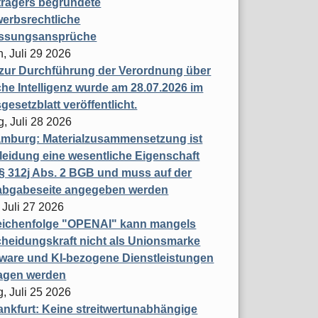
trägers begründete
erbsrechtliche
assungsansprüche
, Juli 29 2026
 zur Durchführung der Verordnung über
che Intelligenz wurde am 28.07.2026 im
esetzblatt veröffentlicht.
g, Juli 28 2026
mburg: Materialzusammensetzung ist
leidung eine wesentliche Eigenschaft
 312j Abs. 2 BGB und muss auf der
labgabeseite angegeben werden
 Juli 27 2026
eichenfolge "OPENAI" kann mangels
heidungskraft nicht als Unionsmarke
tware und KI-bezogene Dienstleistungen
ragen werden
, Juli 25 2026
nkfurt: Keine streitwertunabhängige