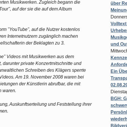
ierten Musikwerken. Zugleich begann die
über Re
our", auf der sie die auf dem Album
Meinun
Donners
Volltex
tform "YouTube", auf die Nutzer kostenlos
Urheber
eren Internetnutzern zugänglich machen
Musikg
ellschafterin der Beklagten zu 3.
und Ou
Mittwoc
e" Videos mit Musikwerken aus dem
Kennzei
, darunter private Konzertmitschnitte und
Anford
nwaltlichen Schreiben des Klägers sperrte
Ein Übe
er Videos. Am 19. November 2008 waren bei
Transpa
tungen der Künstlerin abrufbar, die mit
02.08.2
n waren.
Diensta
BGH: G
ung, Auskunftserteilung und Feststellung ihrer
schwer
men.
Persönl
wiederh
Bildver