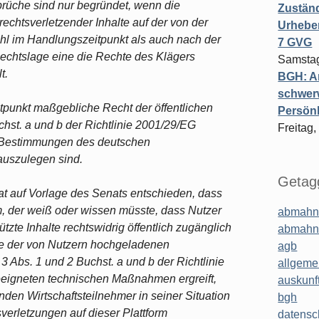
rüche sind nur begründet, wenn die
Zuständ
echtsverletzender Inhalte auf der von der
Urheber
hl im Handlungszeitpunkt als auch nach der
7 GVG
echtslage eine die Rechte des Klägers
Samstag
t.
BGH: A
schwer
punkt maßgebliche Recht der öffentlichen
Persönl
chst. a und b der Richtlinie 2001/29/EG
Freitag,
n Bestimmungen des deutschen
auszulegen sind.
Getagg
at auf Vorlage des Senats entschieden, dass
m, der weiß oder wissen müsste, dass Nutzer
abmahn
zte Inhalte rechtswidrig öffentlich zugänglich
abmahn
be der von Nutzern hochgeladenen
agb
 3 Abs. 1 und 2 Buchst. a und b der Richtlinie
allgeme
eeigneten technischen Maßnahmen ergreift,
auskunf
nden Wirtschaftsteilnehmer in seiner Situation
bgh
erletzungen auf dieser Plattform
datensc