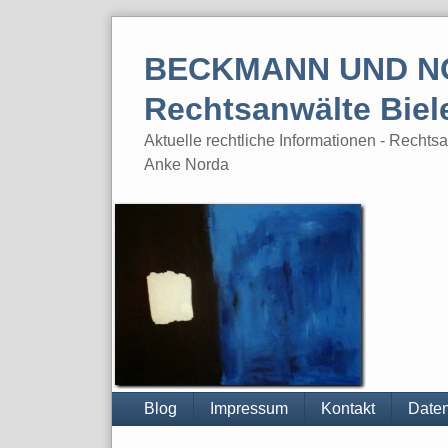
Skip
to
BECKMANN UND N
content
Rechtsanwälte Biel
Aktuelle rechtliche Informationen - Rech
Anke Norda
Blog
Impressum
Kontakt
Daten