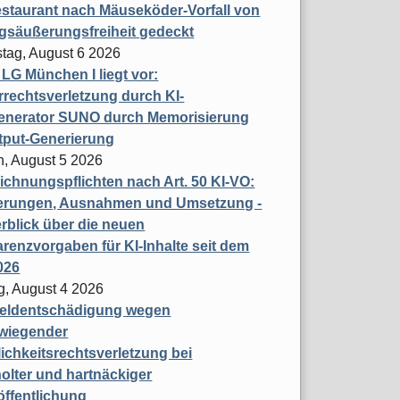
staurant nach Mäuseköder-Vorfall von
gsäußerungsfreiheit gedeckt
tag, August 6 2026
t LG München I liegt vor:
rechtsverletzung durch KI-
enerator SUNO durch Memorisierung
tput-Generierung
h, August 5 2026
chnungspflichten nach Art. 50 KI-VO:
erungen, Ausnahmen und Umsetzung -
rblick über die neuen
renzvorgaben für KI-Inhalte seit dem
026
g, August 4 2026
eldentschädigung wegen
wiegender
ichkeitsrechtsverletzung bei
olter und hartnäckiger
öffentlichung