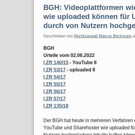
BGH: Videoplattformen wi
wie uploaded können für 
durch von Nutzern hochgel
Geschrieben von
Rechtsanwalt Marcus Beckmann
BGH
Urteile vom 02.06.2022
I ZR 140/15
- YouTube II
I ZR 53/17
- uploaded II
I ZR 54/17
I ZR 55/17
I ZR 56/17
I ZR 57/17
I ZR 135/18
Der BGH hat heute in mehreren Verfahren 
YouTube und Sharehoster wie uploaded fü
Nutzern hochgeladene Inhalte haften könn