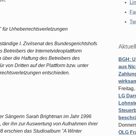
Li
Fa
Twi
 für Urheberrechtsverletzungen
ständige I. Zivilsenat des Bundesgerichtshofs
Aktuel
s Betreibers der Internetvideoplattform
 über die Haftung des Betreibers des
BGH: U
r von Dritten auf der Plattform bzw. unter
aus Nic
echtsverletzungen entschieden.
Zahlun
wirksa
Freitag
LG Darm
Lohnste
Steuerb
 der Sängerin Sarah Brightman im Jahr 1996
beschr
, der ihn zur Auswertung von Aufnahmen ihrer
Donners
8 erschien das Studioalbum "A Winter
OLG Fra