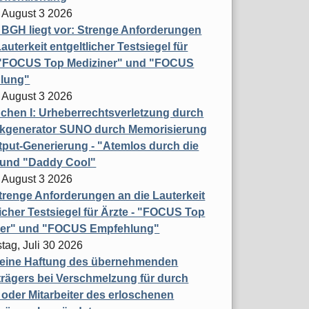
 August 3 2026
t BGH liegt vor: Strenge Anforderungen
auterkeit entgeltlicher Testsiegel für
- "FOCUS Top Mediziner" und "FOCUS
lung"
 August 3 2026
hen I: Urheberrechtsverletzung durch
ikgenerator SUNO durch Memorisierung
put-Generierung - "Atemlos durch die
 und "Daddy Cool"
 August 3 2026
renge Anforderungen an die Lauterkeit
licher Testsiegel für Ärzte - "FOCUS Top
ner" und "FOCUS Empfehlung"
tag, Juli 30 2026
eine Haftung des übernehmenden
rägers bei Verschmelzung für durch
oder Mitarbeiter des erloschenen