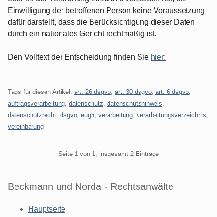
Einwilligung der betroffenen Person keine Voraussetzung
dafür darstellt, dass die Berücksichtigung dieser Daten
durch ein nationales Gericht rechtmäßig ist.
Den Volltext der Entscheidung finden Sie
hier:
Tags für diesen Artikel:
art. 26 dsgvo
,
art. 30 dsgvo
,
art. 6 dsgvo
,
auftragsverarbeitung
,
datenschutz
,
datenschutzhinweis
,
datenschutzrecht
,
dsgvo
,
eugh
,
verarbeitung
,
verarbeitungsverzeichnis
,
vereinbarung
Pagination
Seite 1 von 1, insgesamt 2 Einträge
Beckmann und Norda - Rechtsanwälte
Hauptseite