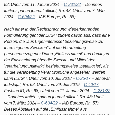
82; Urteil vom 11. Januar 2024 –
C-231/22
– Données
traitées par un journal officiel, Rn. 48; Urteil vom 7. März
2024 –
C-604/22
– IAB Europe, Rn. 58).
Nach einer in der Rechtsprechung wiederkehrenden
Formulierung geht der EuGH zudem davon aus, dass eine
Person, die „aus Eigeninteresse“ beziehungsweise „zu
ihren eigenen Zwecken“ auf die Verarbeitung
personenbezogener Daten „Einfluss nimmt“ und damit „an
der Entscheidung über die Zwecke und Mittel“ der
Verarbeitung „mitwirkt“ beziehungsweise „beteiligt ist“, als
für die Verarbeitung Verantwortliche angesehen werden
kann (EuGH, Urteil vom 10. Juli 2018 –
C-25/17
– Jehovan
todistajat, Rn. 68; Urteil vom 29. Juli 2019 –
C-40/17
–
Fashion ID, Rn. 68; Urteil vom 11. Januar 2024 –
C-231/22
– Données traitées par un journal officiel, Rn. 48; Urteil
vom 7. März 2024 –
C-604/22
– IAB Europe, Rn. 57).
Dieses Abstellen auf die „Einflussnahme“ aus