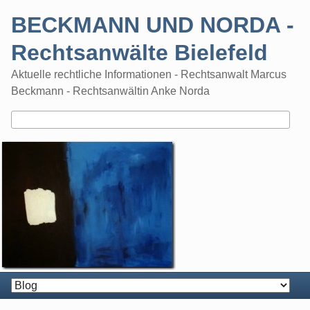
Skip
BECKMANN UND NORDA -
to
content
Rechtsanwälte Bielefeld
Aktuelle rechtliche Informationen - Rechtsanwalt Marcus
Beckmann - Rechtsanwältin Anke Norda