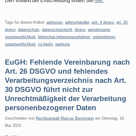
Den Volltext der Entscheidung finden Sie
hier:
Tags für diesen Artikel:
adressen
,
adresshändler
,
arrt. 4 dsgvo
,
art. 26
dsgvo
,
datenschutz
,
datenschutzrecht
,
dsgvo
,
gemeinsame
verantwortlichkeit
,
lettershop.lettershopverfahren
,
unternehmen
,
verantwortlichkeit
,
vg berlin
,
werbung
EuGH: Fehlende Vereinbarung nach
Art. 26 DSGVO und fehlendes
Verarbeitungsverzeichnis nach Art.
30 DSGVO führt nicht zur
Unrechtmäßigkeit der Verarbeitung
personenbezogener Daten
Geschrieben von
Rechtsanwalt Marcus Beckmann
am
Dienstag, 16.
Mai 2023