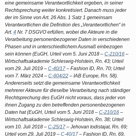
eine gemeinsame Verantwortlichkeit ergeben, in seiner
Rechtsprechung weiter konkretisiert. Danach muss jeder
der im Sinne von Art. 26 Abs. 1 Satz 1 gemeinsam
Verantwortlichen die Definition des „Verantwortlichen“ in
Art.
4
Nr. 7 DSGVO erfüllen, wobei die Akteure in die
Verarbeitung personenbezogener Daten in verschiedenen
Phasen und in unterschiedlichem Ausmaß einbezogen
sein können (EuGH, Urteil vom 5. Juni 2018 –
C-210/16
–
Wirtschaftsakademie Schleswig-Holstein, Rn. 43; Urteil
vom 29. Juli 2019 –
C-40/17
– Fashion ID, Rn. 70; Urteil
vom 7. März 2024 –
C-604/22
– IAB Europe, Rn. 58).
Andererseits setzt die gemeinsame Verantwortlichkeit
mehrerer Akteure für dieselbe Verarbeitung nach ständiger
Rechtsprechung des EuGH nicht voraus, dass jeder von
ihnen Zugang zu den betreffenden personenbezogenen
Daten hat (EuGH, Urteil vom 5. Juni 2018 –
C-210/16
–
Wirtschaftsakademie Schleswig-Holstein, Rn. 38; Urteil
vom 10. Juli 2018 –
C-25/17
– Jehovan todistajat, Rn. 69;
Urteil vom 29. Juli 2019 –
C-40/17
– Fashion ID, Rn. 69,