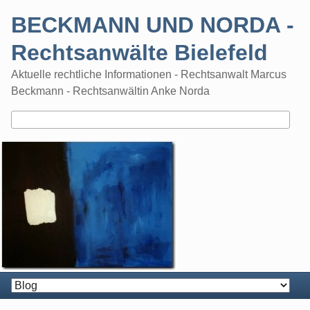
Skip
BECKMANN UND NORDA -
to
content
Rechtsanwälte Bielefeld
Aktuelle rechtliche Informationen - Rechtsanwalt Marcus
Beckmann - Rechtsanwältin Anke Norda