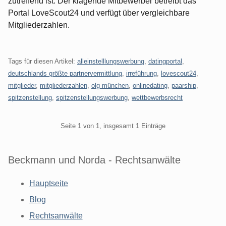
zutreffend ist. Der klagende Mitbewerber betreibt das
Portal LoveScout24 und verfügt über vergleichbare
Mitgliederzahlen.
Tags für diesen Artikel:
alleinstelllungswerbung
,
datingportal
,
deutschlands größte partnervermittlung
,
irreführung
,
lovescout24
,
mitglieder
,
mitgliederzahlen
,
olg münchen
,
onlinedating
,
paarship
,
spitzenstellung
,
spitzenstellungswerbung
,
wettbewerbsrecht
Pagination
Seite 1 von 1, insgesamt 1 Einträge
Beckmann und Norda - Rechtsanwälte
Hauptseite
Blog
Rechtsanwälte