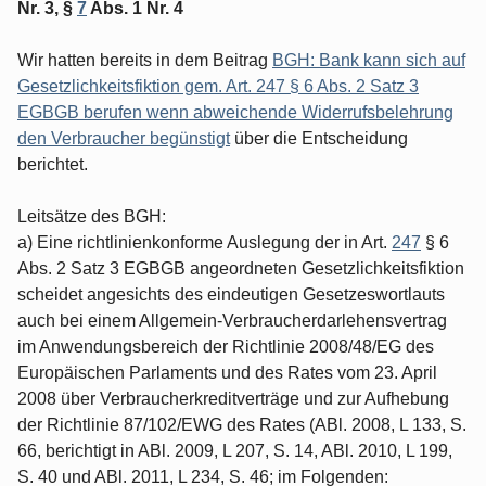
Nr. 3, §
7
Abs. 1 Nr. 4
Wir hatten bereits in dem Beitrag
BGH: Bank kann sich auf
Gesetzlichkeitsfiktion gem. Art. 247 § 6 Abs. 2 Satz 3
EGBGB berufen wenn abweichende Widerrufsbelehrung
den Verbraucher begünstigt
über die Entscheidung
berichtet.
Leitsätze des BGH:
a) Eine richtlinienkonforme Auslegung der in Art.
247
§ 6
Abs. 2 Satz 3 EGBGB angeordneten Gesetzlichkeitsfiktion
scheidet angesichts des eindeutigen Gesetzeswortlauts
auch bei einem Allgemein-Verbraucherdarlehensvertrag
im Anwendungsbereich der Richtlinie 2008/48/EG des
Europäischen Parlaments und des Rates vom 23. April
2008 über Verbraucherkreditverträge und zur Aufhebung
der Richtlinie 87/102/EWG des Rates (ABl. 2008, L 133, S.
66, berichtigt in ABl. 2009, L 207, S. 14, ABl. 2010, L 199,
S. 40 und ABl. 2011, L 234, S. 46; im Folgenden: