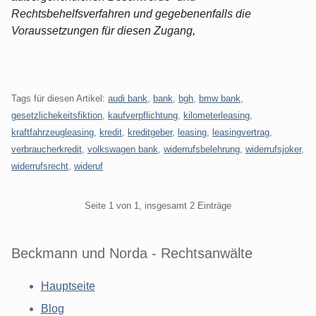
Rechtsbehelfsverfahren und gegebenenfalls die
Voraussetzungen für diesen Zugang,
Tags für diesen Artikel:
audi bank
,
bank
,
bgh
,
bmw bank
,
gesetzlichekeitsfiktion
,
kaufverpflichtung
,
kilometerleasing
,
kraftfahrzeugleasing
,
kredit
,
kreditgeber
,
leasing
,
leasingvertrag
,
verbraucherkredit
,
volkswagen bank
,
widerrufsbelehrung
,
widerrufsjoker
,
widerrufsrecht
,
wideruf
Pagination
Seite 1 von 1, insgesamt 2 Einträge
Beckmann und Norda - Rechtsanwälte
Hauptseite
Blog