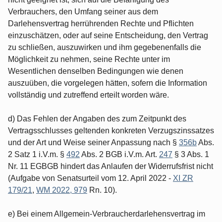
Verbrauchers, den Umfang seiner aus dem
Darlehensvertrag herrührenden Rechte und Pflichten
einzuschätzen, oder auf seine Entscheidung, den Vertrag
zu schließen, auszuwirken und ihm gegebenenfalls die
Möglichkeit zu nehmen, seine Rechte unter im
Wesentlichen denselben Bedingungen wie denen
auszuüben, die vorgelegen hätten, sofern die Information
vollständig und zutreffend erteilt worden wäre.
d) Das Fehlen der Angaben des zum Zeitpunkt des
Vertragsschlusses geltenden konkreten Verzugszinssatzes
und der Art und Weise seiner Anpassung nach §
356b
Abs.
2 Satz 1 i.V.m. §
492
Abs. 2 BGB i.V.m. Art.
247
§ 3 Abs. 1
Nr. 11 EGBGB hindert das Anlaufen der Widerrufsfrist nicht
(Aufgabe von Senatsurteil vom 12. April 2022 -
XI ZR
179/21
,
WM 2022, 979
Rn. 10).
e) Bei einem Allgemein-Verbraucherdarlehensvertrag im