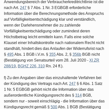
Anwendungsbereich der Verbraucherkreditrichtlinie ist die
nach Art.
247
§ 7 Abs. 1 Nr. 3 EGBGB erforderliche
Information über die Berechnungsmethode des Anspruchs
auf Vorfälligkeitsentschädigung klar und verständlich,
wenn der Darlehensnehmer die zu zahlende
Vorfälligkeitsentschädigung oder zumindest deren
Höchstbetrag leicht ermitteln kann. Falls eine solche
Klausel einer Inhaltskontrolle nach nationalem Recht nicht
standhält, hindert dies das Anlaufen der Widerrufsrist nach
§
495
Abs. 1 BGB i.V.m. §
355
Abs. 2, §
356b
BGB nicht
(Bestätigung von Senatsurteil vom 28. Juli 2020 -
XI ZR
288/19
,
BGHZ 226, 310
Rn. 24 ff.).
f) Zu den Angaben über das einzuhaltende Verfahren bei
der Kündigung des Vertrags nach Art.
247
§ 6 Abs. 1 Satz
1 Nr. 5 EGBGB gehört nicht die Information über das
außerordentliche Kündigungsrecht des §
314
BGB,
sondern nur - soweit einschlägig - die Information über das
Kündigungsrecht gemäß §
500
Abs. 1 BGB (Bestätigung