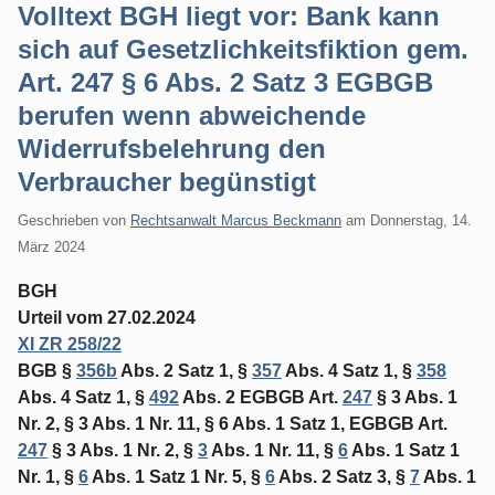
Volltext BGH liegt vor: Bank kann
sich auf Gesetzlichkeitsfiktion gem.
Art. 247 § 6 Abs. 2 Satz 3 EGBGB
berufen wenn abweichende
Widerrufsbelehrung den
Verbraucher begünstigt
Geschrieben von
Rechtsanwalt Marcus Beckmann
am
Donnerstag, 14.
März 2024
BGH
Urteil vom 27.02.2024
XI ZR 258/22
BGB §
356b
Abs. 2 Satz 1, §
357
Abs. 4 Satz 1, §
358
Abs. 4 Satz 1, §
492
Abs. 2 EGBGB Art.
247
§ 3 Abs. 1
Nr. 2, § 3 Abs. 1 Nr. 11, § 6 Abs. 1 Satz 1, EGBGB Art.
247
§ 3 Abs. 1 Nr. 2, §
3
Abs. 1 Nr. 11, §
6
Abs. 1 Satz 1
Nr. 1, §
6
Abs. 1 Satz 1 Nr. 5, §
6
Abs. 2 Satz 3, §
7
Abs. 1