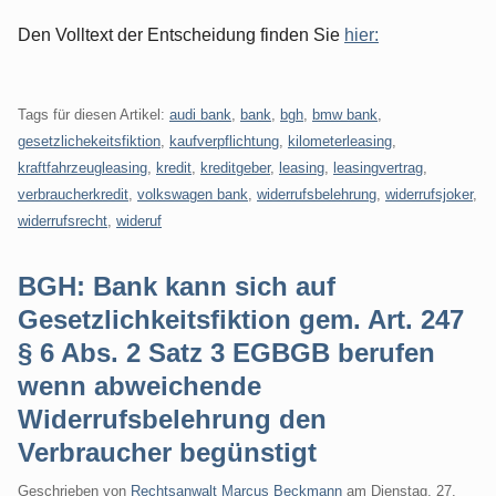
Den Volltext der Entscheidung finden Sie
hier:
Tags für diesen Artikel:
audi bank
,
bank
,
bgh
,
bmw bank
,
gesetzlichekeitsfiktion
,
kaufverpflichtung
,
kilometerleasing
,
kraftfahrzeugleasing
,
kredit
,
kreditgeber
,
leasing
,
leasingvertrag
,
verbraucherkredit
,
volkswagen bank
,
widerrufsbelehrung
,
widerrufsjoker
,
widerrufsrecht
,
wideruf
BGH: Bank kann sich auf
Gesetzlichkeitsfiktion gem. Art. 247
§ 6 Abs. 2 Satz 3 EGBGB berufen
wenn abweichende
Widerrufsbelehrung den
Verbraucher begünstigt
Geschrieben von
Rechtsanwalt Marcus Beckmann
am
Dienstag, 27.