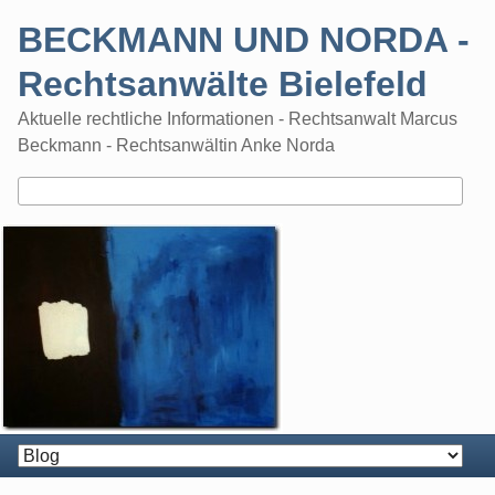
Skip
BECKMANN UND NORDA -
to
content
Rechtsanwälte Bielefeld
Aktuelle rechtliche Informationen - Rechtsanwalt Marcus
Beckmann - Rechtsanwältin Anke Norda