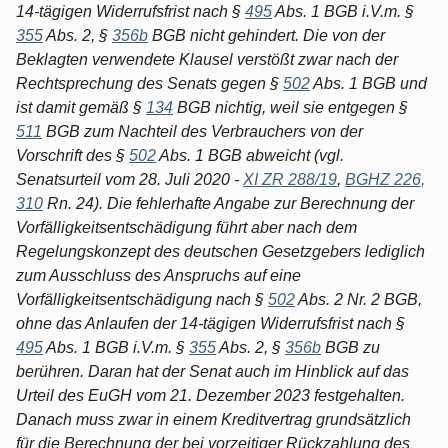
14-tägigen Widerrufsfrist nach §
495
Abs. 1 BGB i.V.m. §
355
Abs. 2, §
356b
BGB nicht gehindert. Die von der
Beklagten verwendete Klausel verstößt zwar nach der
Rechtsprechung des Senats gegen §
502
Abs. 1 BGB und
ist damit gemäß §
134
BGB nichtig, weil sie entgegen §
511
BGB zum Nachteil des Verbrauchers von der
Vorschrift des §
502
Abs. 1 BGB abweicht (vgl.
Senatsurteil vom 28. Juli 2020 -
XI ZR 288/19
,
BGHZ 226,
310
Rn. 24). Die fehlerhafte Angabe zur Berechnung der
Vorfälligkeitsentschädigung führt aber nach dem
Regelungskonzept des deutschen Gesetzgebers lediglich
zum Ausschluss des Anspruchs auf eine
Vorfälligkeitsentschädigung nach §
502
Abs. 2 Nr. 2 BGB,
ohne das Anlaufen der 14-tägigen Widerrufsfrist nach §
495
Abs. 1 BGB i.V.m. §
355
Abs. 2, §
356b
BGB zu
berühren. Daran hat der Senat auch im Hinblick auf das
Urteil des EuGH vom 21. Dezember 2023 festgehalten.
Danach muss zwar in einem Kreditvertrag grundsätzlich
für die Berechnung der bei vorzeitiger Rückzahlung des