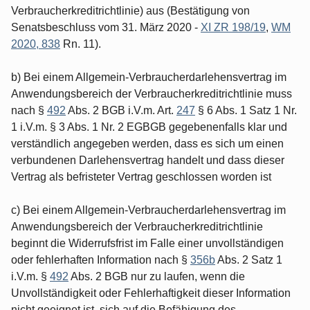
Verbraucherkreditrichtlinie) aus (Bestätigung von
Senatsbeschluss vom 31. März 2020 -
XI ZR 198/19
,
WM
2020, 838
Rn. 11).
b) Bei einem Allgemein-Verbraucherdarlehensvertrag im
Anwendungsbereich der Verbraucherkreditrichtlinie muss
nach §
492
Abs. 2 BGB i.V.m. Art.
247
§ 6 Abs. 1 Satz 1 Nr.
1 i.V.m. § 3 Abs. 1 Nr. 2 EGBGB gegebenenfalls klar und
verständlich angegeben werden, dass es sich um einen
verbundenen Darlehensvertrag handelt und dass dieser
Vertrag als befristeter Vertrag geschlossen worden ist
c) Bei einem Allgemein-Verbraucherdarlehensvertrag im
Anwendungsbereich der Verbraucherkreditrichtlinie
beginnt die Widerrufsfrist im Falle einer unvollständigen
oder fehlerhaften Information nach §
356b
Abs. 2 Satz 1
i.V.m. §
492
Abs. 2 BGB nur zu laufen, wenn die
Unvollständigkeit oder Fehlerhaftigkeit dieser Information
nicht geeignet ist, sich auf die Befähigung des