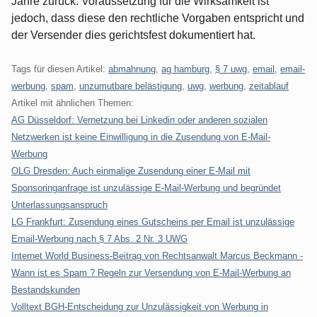
Jahre zurück. Voraussetzung für die Wirksamkeit ist
jedoch, dass diese den rechtliche Vorgaben entspricht und
der Versender dies gerichtsfest dokumentiert hat.
Tags für diesen Artikel:
abmahnung
,
ag hamburg
,
§ 7 uwg
,
email
,
email-
werbung
,
spam
,
unzumutbare belästigung
,
uwg
,
werbung
,
zeitablauf
Artikel mit ähnlichen Themen:
AG Düsseldorf: Vernetzung bei Linkedin oder anderen sozialen
Netzwerken ist keine Einwilligung in die Zusendung von E-Mail-
Werbung
OLG Dresden: Auch einmalige Zusendung einer E-Mail mit
Sponsoringanfrage ist unzulässige E-Mail-Werbung und begründet
Unterlassungsanspruch
LG Frankfurt: Zusendung eines Gutscheins per Email ist unzulässige
Email-Werbung nach § 7 Abs. 2 Nr. 3 UWG
Internet World Business-Beitrag von Rechtsanwalt Marcus Beckmann -
Wann ist es Spam ? Regeln zur Versendung von E-Mail-Werbung an
Bestandskunden
Volltext BGH-Entscheidung zur Unzulässigkeit von Werbung in