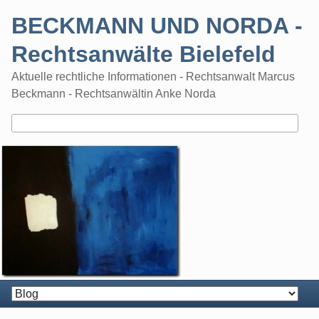
Skip
BECKMANN UND NORDA -
to
content
Rechtsanwälte Bielefeld
Aktuelle rechtliche Informationen - Rechtsanwalt Marcus
Beckmann - Rechtsanwältin Anke Norda