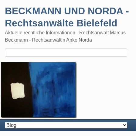
Skip
BECKMANN UND NORDA -
to
content
Rechtsanwälte Bielefeld
Aktuelle rechtliche Informationen - Rechtsanwalt Marcus
Beckmann - Rechtsanwältin Anke Norda