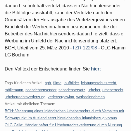
dadurch schuldhaft verletzt, dass ein Nachrichtensender
die Bildfolge ausstrahlt, kann der Verletzte nach den
Grundsätzen der Herausgabe des Verletzergewinns einen
Bruchteil der Werbeeinnahmen beanspruchen, die der
Betreiber des Nachrichtensenders dadurch erzielt, dass er
Werbung im Umfeld der Nachrichtensendung platziert.
BGH, Urteil vom 25. März 2010 -
I ZR 122/08
- OLG Hamm
LG Bochum
Den Volltext der Entscheidung finden Sie
hier:
Tags für diesen Artikel:
bgh
,
flime
,
laufbilder
,
leistungsschutzrecht
,
möllemann
,
nachrichtensender
,
schadensersatz
,
urheber
,
urheberrecht
,
urheberrechtsverletzung
,
verletzergewinn
,
werbeeinnahmen
Artikel mit ähnlichen Themen:
BGH: Verletzung eines inländischen Urheberrechts durch Verhalten mit
Schwerpunkt im Ausland setzt hinreichenden Inlandsbezug voraus
OLG Celle: Händler haftet für Urheberrechtsverletzung durch Nutzung