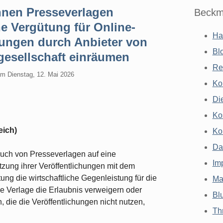
nnen Presseverlagen
Beckm
 Vergütung für Online-
Ha
hungen durch Anbieter von
Bl
gesellschaft einräumen
Re
am
Dienstag, 12. Mai 2026
Ko
Di
Ko
eich)
Ko
Da
uch von Presseverlagen auf eine
Im
zung ihrer Veröffentlichungen mit dem
tung die wirtschaftliche Gegenleistung für die
Ma
 die Verlage die Erlaubnis verweigern oder
Bl
, die die Veröffentlichungen nicht nutzen,
Th