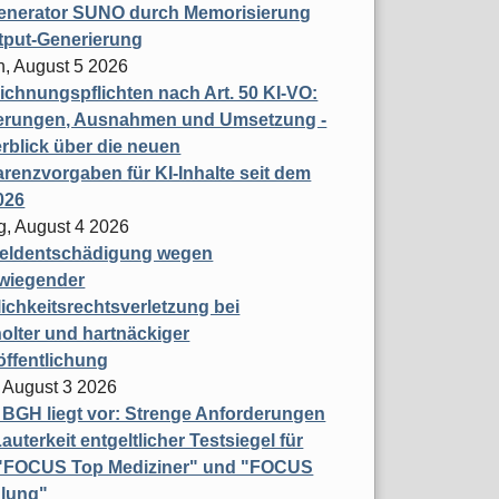
enerator SUNO durch Memorisierung
tput-Generierung
h, August 5 2026
chnungspflichten nach Art. 50 KI-VO:
erungen, Ausnahmen und Umsetzung -
rblick über die neuen
renzvorgaben für KI-Inhalte seit dem
026
g, August 4 2026
eldentschädigung wegen
wiegender
ichkeitsrechtsverletzung bei
olter und hartnäckiger
öffentlichung
 August 3 2026
t BGH liegt vor: Strenge Anforderungen
auterkeit entgeltlicher Testsiegel für
- "FOCUS Top Mediziner" und "FOCUS
lung"