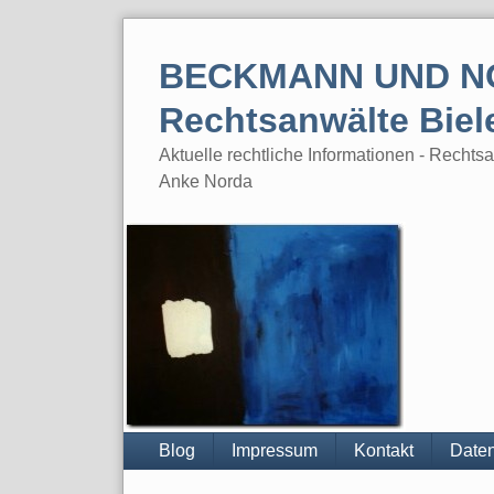
Skip
to
BECKMANN UND N
content
Rechtsanwälte Biel
Aktuelle rechtliche Informationen - Rech
Anke Norda
Blog
Impressum
Kontakt
Daten