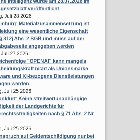
che Intelligenz wurde am 28.07.2026 im
esetzblatt veröffentlicht.
g, Juli 28 2026
mburg: Materialzusammensetzung ist
leidung eine wesentliche Eigenschaft
 312j Abs. 2 BGB und muss auf der
labgabeseite angegeben werden
 Juli 27 2026
eichenfolge "OPENAI" kann mangels
heidungskraft nicht als Unionsmarke
tware und KI-bezogene Dienstleistungen
ragen werden
, Juli 25 2026
nkfurt: Keine streitwertunabhängige
igkeit der Landgerichte für
rechtsstreitigkeiten nach § 71 Abs. 2 Nr.
, Juli 25 2026
nspruch auf Geldentschädigung nur bei