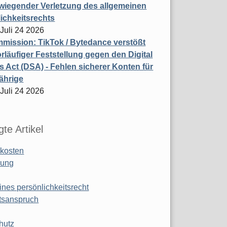
wiegender Verletzung des allgemeinen
ichkeitsrechts
 Juli 24 2026
ission: TikTok / Bytedance verstößt
rläufiger Feststellung gegen den Digital
s Act (DSA) - Fehlen sicherer Konten für
ährige
 Juli 24 2026
te Artikel
kosten
ung
ines persönlichkeitsrecht
tsanspruch
hutz