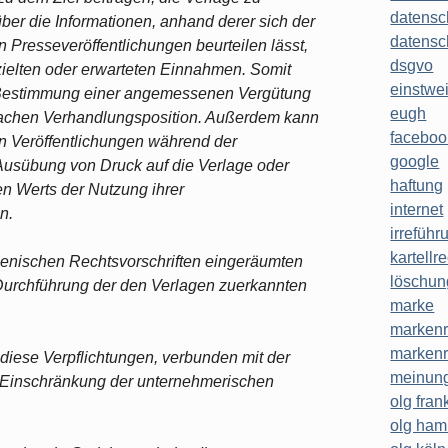
datensc
ber die Informationen, anhand derer sich der
datensc
n Presseveröffentlichungen beurteilen lässt,
dsgvo
rzielten oder erwarteten Einnahmen. Somit
einstwe
er Bestimmung einer angemessenen Vergütung
eugh
wachen Verhandlungsposition. Außerdem kann
faceboo
von Veröffentlichungen während der
google
Ausübung von Druck auf die Verlage oder
haftung
en Werts der Nutzung ihrer
internet
n.
irreführ
kartellr
ienischen Rechtsvorschriften eingeräumten
löschun
 Durchführung der den Verlagen zuerkannten
marke
markenr
markenr
s diese Verpflichtungen, verbunden mit der
meinung
 Einschränkung der unternehmerischen
olg frank
olg ha