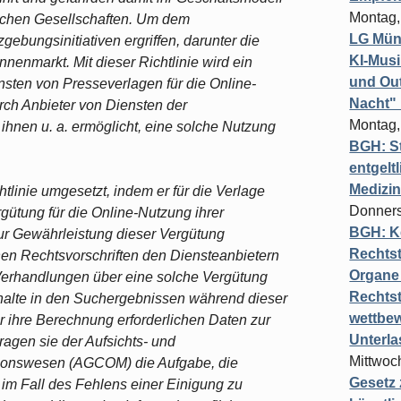
Montag,
ischen Gesellschaften. Um dem
LG Münc
bungsinitiativen ergriffen, darunter die
KI-Mus
nnenmarkt. Mit dieser Richtlinie wird ein
und Out
sten von Presseverlagen für die Online-
Nacht"
rch Anbieter von Diensten der
Montag,
 ihnen u. a. ermöglicht, eine solche Nutzung
BGH: St
entgelt
Medizi
tlinie umgesetzt, indem er für die Verlage
Donners
ütung für die Online-Nutzung ihrer
BGH: K
ur Gewährleistung dieser Vergütung
Rechtst
chen Rechtsvorschriften den Diensteanbietern
Organe 
 Verhandlungen über eine solche Vergütung
Rechts
nhalte in den Suchergebnissen während dieser
wettbew
 ihre Berechnung erforderlichen Daten zur
Unterl
ragen sie der Aufsichts- und
Mittwoch
ionswesen (AGCOM) die Aufgabe, die
Gesetz
g im Fall des Fehlens einer Einigung zu