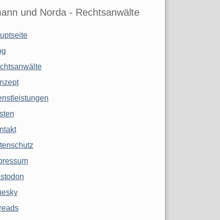
ann und Norda - Rechtsanwälte
uptseite
og
chtsanwälte
nzept
enstleistungen
sten
ntakt
tenschutz
pressum
stodon
uesky
reads