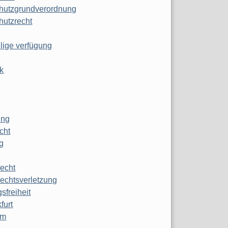
hutzgrundverordnung
hutzrecht
ilige verfügung
k
ung
echt
g
echt
echtsverletzung
sfreiheit
furt
mm