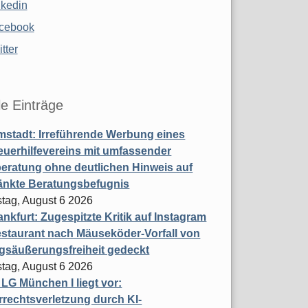
nkedin
cebook
tter
le Einträge
stadt: Irreführende Werbung eines
uerhilfevereins mit umfassender
eratung ohne deutlichen Hinweis auf
änkte Beratungsbefugnis
tag, August 6 2026
nkfurt: Zugespitzte Kritik auf Instagram
staurant nach Mäuseköder-Vorfall von
gsäußerungsfreiheit gedeckt
tag, August 6 2026
t LG München I liegt vor:
rechtsverletzung durch KI-