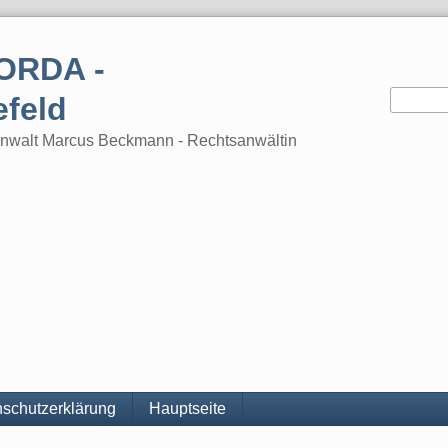
ORDA -
efeld
tsanwalt Marcus Beckmann - Rechtsanwältin
schutzerklärung
Hauptseite