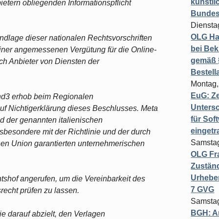
künstli
etern obliegenden Informationspflicht
Bundesg
Diensta
OLG Ha
dlage dieser nationalen Rechtsvorschriften
bei Bek
einer angemessenen Vergütung für die Online-
gemäß §
ch Anbieter von Diensten der
Bestel
Montag,
EuG: Z
land3 erhob beim Regionalen
Untersc
auf Nichtigerklärung dieses Beschlusses. Meta
für Sof
nd der genannten italienischen
einget
sbesondere mit der Richtlinie und der durch
Samstag
hen Union garantierten unternehmerischen
OLG Fra
Zuständ
Urheber
htshof angerufen, um die Vereinbarkeit des
7 GVG
echt prüfen zu lassen.
Samstag
BGH: A
nie darauf abzielt, den Verlagen