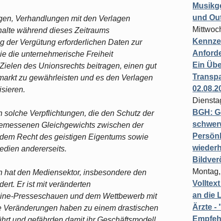
Musikg
und Ou
ngen, Verhandlungen mit den Verlagen
Mittwoc
halte während dieses Zeitraums
Kennzei
g der Vergütung erforderlichen Daten zur
Anford
ie die unternehmerische Freiheit
Ein Übe
 Zielen des Unionsrechts beitragen, einen gut
Transpa
markt zu gewährleisten und es den Verlagen
02.08.2
isieren.
Diensta
BGH: G
 solche Verpflichtungen, die den Schutz der
schwer
ngemessenen Gleichgewichts zwischen der
Persönl
d dem Recht des geistigen Eigentums sowie
wiederh
Medien andererseits.
Bildver
Montag,
en hat den Mediensektor, insbesondere den
Volltex
ert. Er ist mit veränderten
an die L
ine-Presseschauen und dem Wettbewerb mit
Ärzte 
ese Veränderungen haben zu einem drastischen
Empfeh
rt und gefährden damit ihr Geschäftsmodell