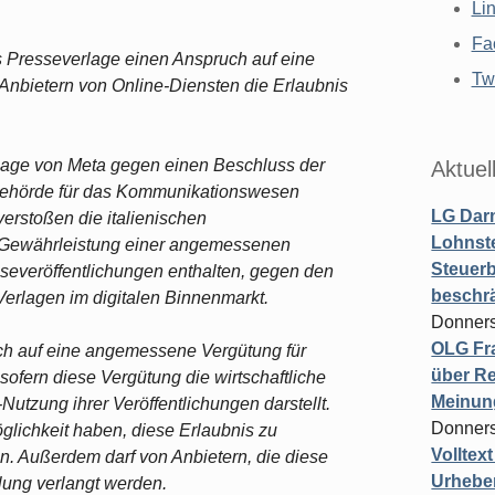
Li
Fa
s Presseverlage einen Anspruch auf eine
Twi
nbietern von Online-Diensten die Erlaubnis
lage von Meta gegen einen Beschluss der
Aktuel
sbehörde für das Kommunikationswesen
LG Darm
erstoßen die italienischen
Lohnste
r Gewährleistung einer angemessenen
Steuerb
severöffentlichungen enthalten, gegen den
beschr
erlagen im digitalen Binnenmarkt.
Donners
OLG Fra
ruch auf eine angemessene Vergütung für
über Re
sofern diese Vergütung die wirtschaftliche
Meinun
Nutzung ihrer Veröffentlichungen darstellt.
Donners
lichkeit haben, diese Erlaubnis zu
Volltex
len. Außerdem darf von Anbietern, die diese
Urheber
lung verlangt werden.