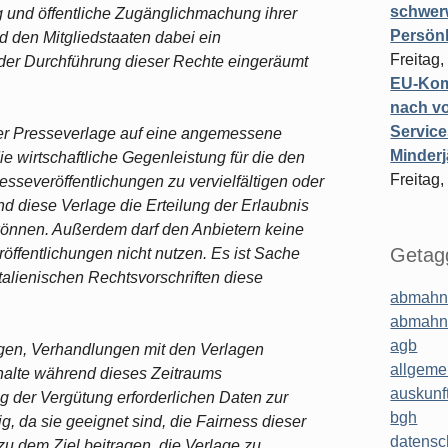
schwer
ng und öffentliche Zugänglichmachung ihrer
Persönl
 den Mitgliedstaaten dabei ein
Freitag,
der Durchführung dieser Rechte eingeräumt
EU-Komm
nach vo
Service
der Presseverlage auf eine angemessene
Minderj
ie wirtschaftliche Gegenleistung für die den
Freitag,
Presseveröffentlichungen zu vervielfältigen oder
nd diese Verlage die Erteilung der Erlaubnis
 können. Außerdem darf den Anbietern keine
Getagg
öffentlichungen nicht nutzen. Es ist Sache
italienischen Rechtsvorschriften diese
abmahn
abmahn
agb
ngen, Verhandlungen mit den Verlagen
allgeme
halte während dieses Zeitraums
auskunf
g der Vergütung erforderlichen Daten zur
bgh
ig, da sie geeignet sind, die Fairness dieser
datensc
zu dem Ziel beitragen, die Verlage zu