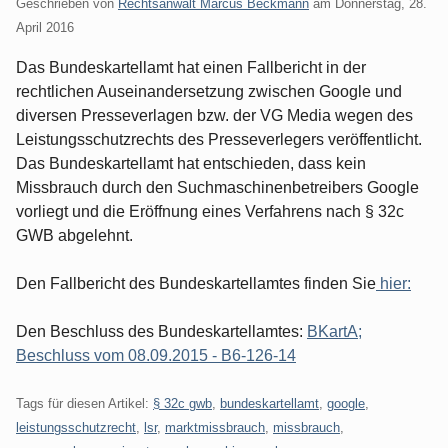
Geschrieben von
Rechtsanwalt Marcus Beckmann
am
Donnerstag, 28.
April 2016
Das Bundeskartellamt hat einen Fallbericht in der
rechtlichen Auseinandersetzung zwischen Google und
diversen Presseverlagen bzw. der VG Media wegen des
Leistungsschutzrechts des Presseverlegers veröffentlicht.
Das Bundeskartellamt hat entschieden, dass kein
Missbrauch durch den Suchmaschinenbetreibers Google
vorliegt und die Eröffnung eines Verfahrens nach § 32c
GWB abgelehnt.
Den Fallbericht des Bundeskartellamtes finden Sie
hier:
Den Beschluss des Bundeskartellamtes:
BKartA;
Beschluss vom 08.09.2015 - B6-126-14
Tags für diesen Artikel:
§ 32c gwb
,
bundeskartellamt
,
google
,
leistungsschutzrecht
,
lsr
,
marktmissbrauch
,
missbrauch
,