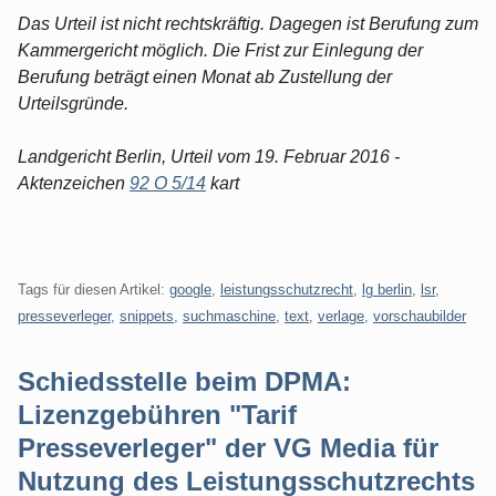
Das Urteil ist nicht rechtskräftig. Dagegen ist Berufung zum
Kammergericht möglich. Die Frist zur Einlegung der
Berufung beträgt einen Monat ab Zustellung der
Urteilsgründe.
Landgericht Berlin, Urteil vom 19. Februar 2016 -
Aktenzeichen
92 O 5/14
kart
Tags für diesen Artikel:
google
,
leistungsschutzrecht
,
lg berlin
,
lsr
,
presseverleger
,
snippets
,
suchmaschine
,
text
,
verlage
,
vorschaubilder
Schiedsstelle beim DPMA:
Lizenzgebühren "Tarif
Presseverleger" der VG Media für
Nutzung des Leistungsschutzrechts