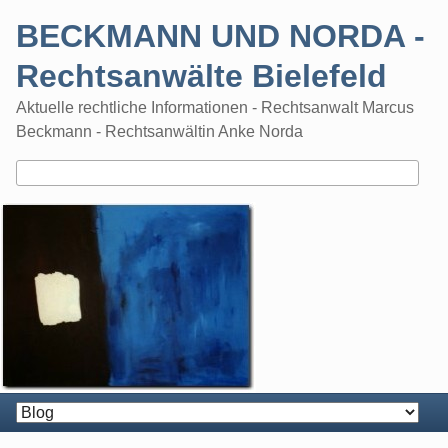
Skip
BECKMANN UND NORDA -
to
content
Rechtsanwälte Bielefeld
Aktuelle rechtliche Informationen - Rechtsanwalt Marcus
Beckmann - Rechtsanwältin Anke Norda