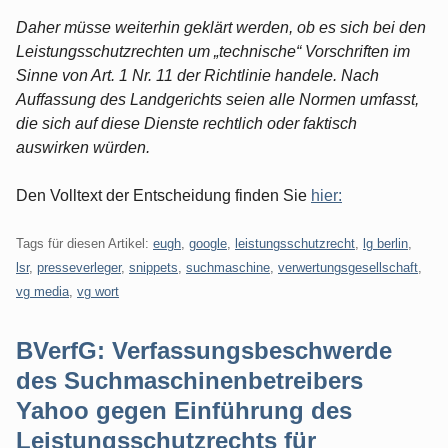
Daher müsse weiterhin geklärt werden, ob es sich bei den
Leistungsschutzrechten um „technische“ Vorschriften im
Sinne von Art. 1 Nr. 11 der Richtlinie handele. Nach
Auffassung des Landgerichts seien alle Normen umfasst,
die sich auf diese Dienste rechtlich oder faktisch
auswirken würden.
Den Volltext der Entscheidung finden Sie
hier:
Tags für diesen Artikel:
eugh
,
google
,
leistungsschutzrecht
,
lg berlin
,
lsr
,
presseverleger
,
snippets
,
suchmaschine
,
verwertungsgesellschaft
,
vg media
,
vg wort
BVerfG: Verfassungsbeschwerde
des Suchmaschinenbetreibers
Yahoo gegen Einführung des
Leistungsschutzrechts für