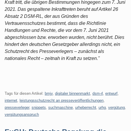
Kraft tritt, die übrigen Bestimmungen hingegen zum 7. Juni
2021. Das gespaltene Inkrafttreten beruht auf Artikel 26
Absatz 2 DSM-RL, der aus Gründen des
Vertrauensschutzes bestimmt, dass die Richtlinie
Handlungen und Rechte, die vor dem 7. Juni 2021
abgeschlossen bzw. erworben wurden, nicht berührt. Dies
hindert den deutschen Gesetzgeber allerdings nicht, ein
Schutzrecht des Presseverlegers – zunächst als
nationales Recht – zeitnah in Kraft zu setzen."
Tags für diesen Artikel:
bmjv
,
digitaler binnenmarkt
,
dsm-rl
,
entwurf
,
internet
,
leistungsschutzrecht an presseveröffentlichungen
,
presseverleger
,
snippets
,
suchmaschine
,
urheberrecht
,
urhg
,
vergütung
,
vergütungsanspruch