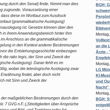
chung durch den Senat) finde. Nimmt man dies
BGH: G
ung zugrunde, Voraussetzung einer
schwer
dass diese im Wortlaut zum Ausdruck
Persönl
rtlaut (grammatikalische Auslegung)
wiederh
esauslegung ist. Gesetze können über den
Bildver
ch in ihrem Anwendungsbereich hinter ihm
Montag,
i im Anschluss an die grammatikalische
Volltex
gelung in den Kontext anderer Bestimmungen
an die L
bevor die Entstehungsgeschichte einbezogen
Ärzte 
h die ratio legis, der Sinn und Zweck der
Empfeh
gische Auslegung). Daran fehlt es im
Montag,
llig, wobei die teleologische Auslegung zwar
LG Münc
 Erwähnung findet, aber doch nicht
KI-Mus
ich mit Sinn und Zweck der
und Out
Nacht"
Montag,
g der maßgeblichen Bestimmungen durch den
BGH: St
 Nr. 7 GVG n.F. („Streitigkeiten über Ansprüche
entgelt
sse und Bild- und Tonträger jeder Art,