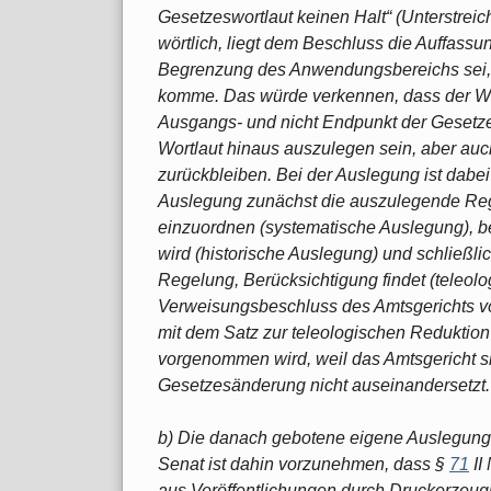
Gesetzeswortlaut keinen Halt“ (Unterstrei
wörtlich, liegt dem Beschluss die Auffass
Begrenzung des Anwendungsbereichs sei, 
komme. Das würde verkennen, dass der Wo
Ausgangs- und nicht Endpunkt der Gesetz
Wortlaut hinaus auszulegen sein, aber au
zurückbleiben. Bei der Auslegung ist dabe
Auslegung zunächst die auszulegende Re
einzuordnen (systematische Auslegung), 
wird (historische Auslegung) und schließlic
Regelung, Berücksichtigung findet (teleolo
Verweisungsbeschluss des Amtsgerichts vö
mit dem Satz zur teleologischen Reduktion
vorgenommen wird, weil das Amtsgericht s
Gesetzesänderung nicht auseinandersetzt.
b) Die danach gebotene eigene Auslegun
Senat ist dahin vorzunehmen, dass §
71
II
aus Veröffentlichungen durch Druckerzeugni