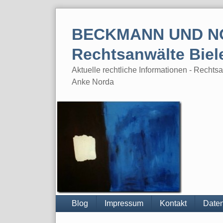
Skip
to
BECKMANN UND N
content
Rechtsanwälte Biel
Aktuelle rechtliche Informationen - Rech
Anke Norda
Blog
Impressum
Kontakt
Daten