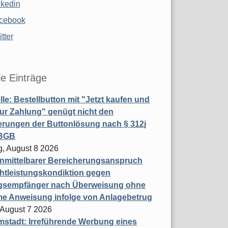
nkedin
cebook
tter
le Einträge
le: Bestellbutton mit "Jetzt kaufen und
zur Zahlung" genügt nicht den
rungen der Buttonlösung nach § 312j
 BGB
, August 8 2026
nmittelbarer Bereicherungsanspruch
htleistungskondiktion gegen
gsempfänger nach Überweisung ohne
me Anweisung infolge von Anlagebetrug
, August 7 2026
stadt: Irreführende Werbung eines