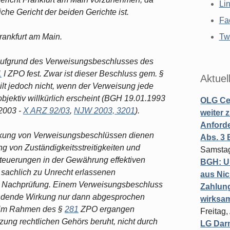
Li
he Gericht der beiden Gerichte ist.
Fa
Frankfurt am Main.
Twi
t aufgrund des Verweisungsbeschlusses des
1
I ZPO fest. Zwar ist dieser Beschluss gem. §
Aktuel
ilt jedoch nicht, wenn der Verweisung jede
 objektiv willkürlich erscheint (BGH 19.01.1993
OLG Cel
2003 -
X ARZ 92/03
,
NJW 2003, 3201
).
weiter 
Anforde
rkung von Verweisungsbeschlüssen dienen
Abs. 3
 von Zuständigkeitsstreitigkeiten und
Samstag
teuerungen in der Gewährung effektiven
BGH: U
 sachlich zu Unrecht erlassenen
aus Nic
r Nachprüfung. Einem Verweisungsbeschluss
Zahlun
indende Wirkung nur dann abgesprochen
wirksa
s im Rahmen des §
281
ZPO ergangen
Freitag
tzung rechtlichen Gehörs beruht, nicht durch
LG Darm