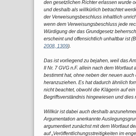
den gesetzlichen Richter erlassen wurde o
und deshalb als willkürlich betrachtet werd
der Verweisungsbeschluss inhaltlich unrichtig
wenn dem Verweisungsbeschluss jede rechtl
Würdigung der das Grundgesetz beherrsch
erscheint und offensichtlich unhaltbar ist
2008, 1309
).
Das ist vorliegend zu bejahen, weil das A
II Nr. 7 GVG n.F. allein nach dem Wortlau
bestimmt hat, ohne neben der neuen auch 
heranzuziehen. Es hat dadurch ähnlich fo
nicht beachtet, obwohl die Klägerin auf e
Begriffsverständnis hingewiesen und dies m
Willkür ist dabei auch deshalb anzunehmen
Argumentation anerkannte Auslegungsgrund
argumentiert zunächst mit dem Wortlaut de
auf „Veröffentlichungsstreitigkeiten im eng