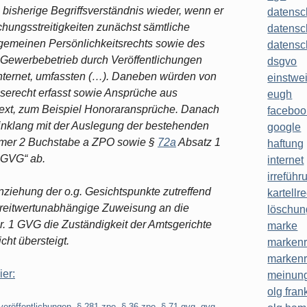
 bisherige Begriffsverständnis wieder, wenn er
datensc
ichungsstreitigkeiten zunächst sämtliche
datensc
gemeinen Persönlichkeitsrechts sowie des
datensc
Gewerbebetrieb durch Veröffentlichungen
dsgvo
nternet, umfassten (…). Daneben würden von
einstwe
serecht erfasst sowie Ansprüche aus
eugh
text, zum Beispiel Honoraransprüche. Danach
faceboo
Einklang mit der Auslegung der bestehenden
google
mer 2 Buchstabe a ZPO sowie §
72a
Absatz 1
haftung
 GVG“ ab.
internet
irreführ
nziehung der o.g. Gesichtspunkte zutreffend
kartellr
treitwertunabhängige Zuweisung an die
löschun
. 1 GVG die Zuständigkeit der Amtsgerichte
marke
cht übersteigt.
markenr
markenr
ier:
meinung
olg frank
veröffentlichungen
,
§ 281 zpo
,
§ 36 zpo
,
§ 71 gvg
,
gvg
,