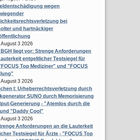
eldentschädigung wegen
wiegender
ichkeitsrechtsverletzung bei
olter und hartnäckiger
öffentlichung
 August 3 2026
t BGH liegt vor: Strenge Anforderungen
auterkeit entgeltlicher Testsiegel für
- "FOCUS Top Mediziner" und "FOCUS
lung"
 August 3 2026
hen I: Urheberrechtsverletzung durch
ikgenerator SUNO durch Memorisierung
put-Generierung - "Atemlos durch die
 und "Daddy Cool"
 August 3 2026
renge Anforderungen an die Lauterkeit
licher Testsiegel für Ärzte - "FOCUS Top