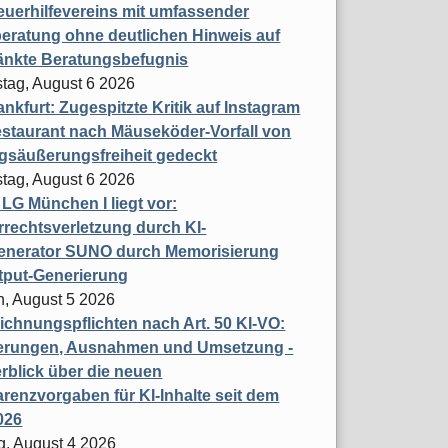
uerhilfevereins mit umfassender
eratung ohne deutlichen Hinweis auf
änkte Beratungsbefugnis
tag, August 6 2026
nkfurt: Zugespitzte Kritik auf Instagram
staurant nach Mäuseköder-Vorfall von
gsäußerungsfreiheit gedeckt
tag, August 6 2026
t LG München I liegt vor:
rechtsverletzung durch KI-
enerator SUNO durch Memorisierung
tput-Generierung
h, August 5 2026
chnungspflichten nach Art. 50 KI-VO:
erungen, Ausnahmen und Umsetzung -
rblick über die neuen
renzvorgaben für KI-Inhalte seit dem
026
g, August 4 2026