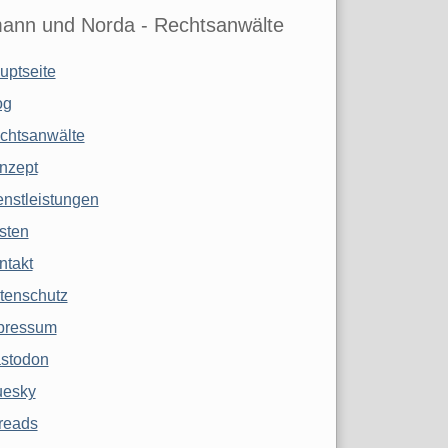
ann und Norda - Rechtsanwälte
uptseite
og
chtsanwälte
nzept
enstleistungen
sten
ntakt
tenschutz
pressum
stodon
uesky
reads