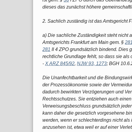
dieses das zunächst höhere gemeinschaftlic
2. Sachlich zuständig ist das Amtsgericht 
a) Die sachliche Zuständigkeit steht nich
Amtsgerichts Frankfurt am Main gem. §
28
281
II 4 ZPO grundsätzlich bindend. Dies g
rechtliche Grundlage fehlt, so dass sie als
-
X ARZ 845/92
,
NJW 93, 1273
; BGH 10.6.
Die Unanfechtbarkeit und die Bindungswi
der Prozessökonomie sowie der Vermeidung
dadurch bewirkten Verzögerungen und Ver
Rechtsschutzes. Sie entziehen auch einen
Verweisungsbeschluss grundsätzlich jede
kann daher die gesetzlich vorgesehene b
werden, wenn er schlechterdings nicht al
anzusehen ist, etwa weil er auf einer Verle