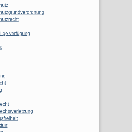
hutz
hutzgrundverordnung
hutzrecht
ilige verfügung
k
ung
echt
g
echt
echtsverletzung
sfreiheit
furt