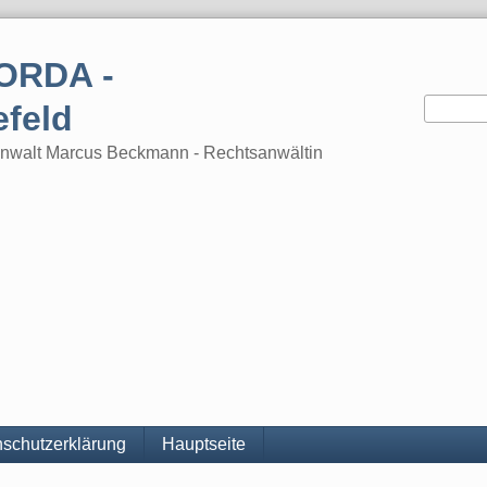
ORDA -
efeld
tsanwalt Marcus Beckmann - Rechtsanwältin
schutzerklärung
Hauptseite