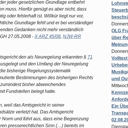
der jeder gesetzlichen Grundlage entbehrt
Lohnste
en muss. Hierfür genügt es aber nicht, dass
Steuerb
 oder fehlerhaft ist. Willkür liegt nur vor,
beschr
iche Grundlage fehlt und er bei verständiger
Donners
enden Gedanken nicht mehr verständlich
OLG Fra
 (BGH 27.05.2008 -
X ARZ 45/08
,
NJW-RR
über Re
Meinun
Donners
mtsgericht den als Neuregelung erkannten §
71
Volltex
t ausgelegt und den Umfang der Neuregelung
Urheber
die bisherige Regelungssystematik
Musikg
rmulierte Bestimmungen des bisherigen Rechts
und Ou
in zumindest bisher abweichendes
Mittwoc
it Fundstellen belegt hatte.
Kennzei
Anford
, weil das Amtsgericht in seiner
Ein Übe
sätze verletzt hat. Das Amtsgericht
Transpa
r Norm und führt aus, dass eine Begrenzung
02.08.2
eren presserechtlichen Sinn (…) bereits im
Diensta