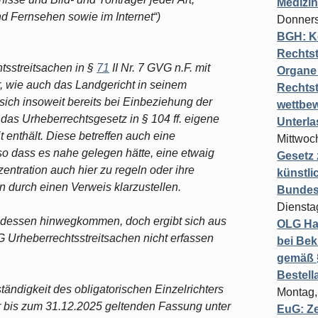
Medizi
d Fernsehen sowie im Internet“)
Donners
BGH: K
Rechtst
tsstreitsachen in §
71
II Nr. 7 GVG n.F. mit
Organe 
, wie auch das Landgericht in seinem
Rechts
ich insoweit bereits bei Einbeziehung der
wettbew
das Urheberrechtsgesetz in § 104 ff. eigene
Unterl
 enthält. Diese betreffen auch eine
Mittwoch
 so dass es nahe gelegen hätte, eine etwaig
Gesetz
entration auch hier zu regeln oder ihre
künstli
en durch einen Verweis klarzustellen.
Bundesg
Diensta
ndessen hinwegkommen, doch ergibt sich aus
OLG Ha
G Urheberrechtsstreitsachen nicht erfassen
bei Bek
gemäß §
Bestel
ndigkeit des obligatorischen Einzelrichters
Montag,
ner bis zum 31.12.2025 geltenden Fassung unter
EuG: Z