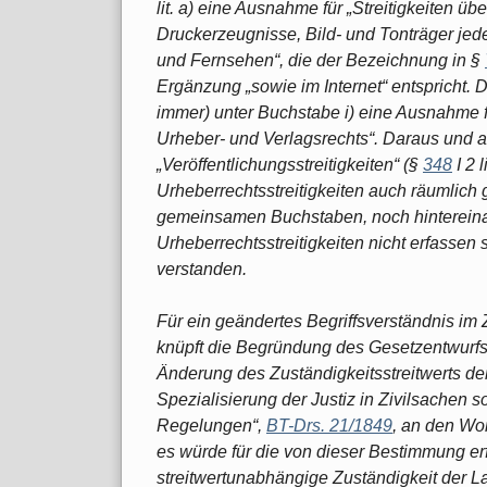
lit. a) eine Ausnahme für „Streitigkeiten ü
Druckerzeugnisse, Bild- und Tonträger jede
und Fernsehen“, die der Bezeichnung in §
Ergänzung „sowie im Internet“ entspricht. D
immer) unter Buchstabe i) eine Ausnahme f
Urheber- und Verlagsrechts“. Daraus und 
„Veröffentlichungsstreitigkeiten“ (§
348
I 2 
Urheberrechtsstreitigkeiten auch räumlich 
gemeinsamen Buchstaben, noch hintereinande
Urheberrechtsstreitigkeiten nicht erfassen
verstanden.
Für ein geändertes Begriffsverständnis im 
knüpft die Begründung des Gesetzentwurfs
Änderung des Zuständigkeitsstreitwerts de
Spezialisierung der Justiz in Zivilsachen 
Regelungen“,
BT-Drs. 21/1849
, an den Wo
es würde für die von dieser Bestimmung erf
streitwertunabhängige Zuständigkeit der La