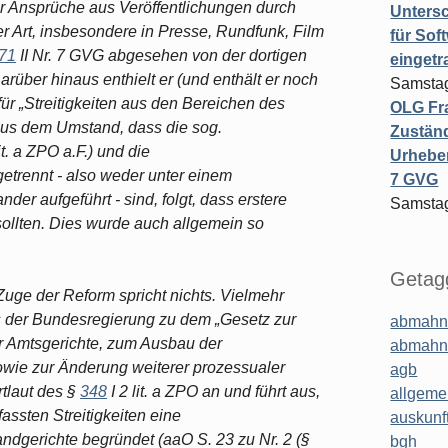
ber Ansprüche aus Veröffentlichungen durch
Untersc
r Art, insbesondere in Presse, Rundfunk, Film
für Sof
71
II Nr. 7 GVG abgesehen von der dortigen
einget
arüber hinaus enthielt er (und enthält er noch
Samstag
ür „Streitigkeiten aus den Bereichen des
OLG Fra
aus dem Umstand, dass die sog.
Zuständ
lit. a ZPO a.F.) und die
Urheber
getrennt - also weder unter einem
7 GVG
r aufgeführt - sind, folgt, dass erstere
Samstag
 sollten. Dies wurde auch allgemein so
Getagg
Zuge der Reform spricht nichts. Vielmehr
 der Bundesregierung zu dem „Gesetz zur
abmahn
r Amtsgerichte, zum Ausbau der
abmahn
sowie zur Änderung weiterer prozessualer
agb
rtlaut des §
348
I 2 lit. a ZPO an und führt aus,
allgeme
assten Streitigkeiten eine
auskunf
ndgerichte begründet (aaO S. 23 zu Nr. 2 (§
bgh