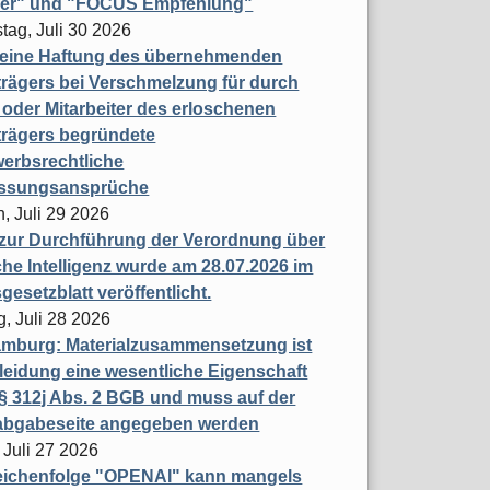
ner" und "FOCUS Empfehlung"
tag, Juli 30 2026
eine Haftung des übernehmenden
rägers bei Verschmelzung für durch
oder Mitarbeiter des erloschenen
trägers begründete
erbsrechtliche
assungsansprüche
, Juli 29 2026
 zur Durchführung der Verordnung über
che Intelligenz wurde am 28.07.2026 im
esetzblatt veröffentlicht.
g, Juli 28 2026
mburg: Materialzusammensetzung ist
leidung eine wesentliche Eigenschaft
 312j Abs. 2 BGB und muss auf der
labgabeseite angegeben werden
 Juli 27 2026
eichenfolge "OPENAI" kann mangels