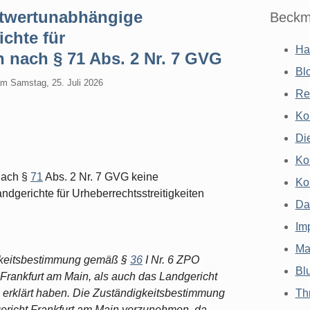
itwertunabhängige
Beckm
ichte für
Ha
n nach § 71 Abs. 2 Nr. 7 GVG
Bl
am
Samstag, 25. Juli 2026
Re
Ko
Di
Ko
nach §
71
Abs. 2 Nr. 7 GVG keine
Ko
ndgerichte für Urheberrechtsstreitigkeiten
Da
Im
Ma
igkeitsbestimmung gemäß §
36
I Nr. 6 ZPO
Bl
 Frankfurt am Main, als auch das Landgericht
g erklärt haben. Die Zuständigkeitsbestimmung
Th
ericht Frankfurt am Main vorzunehmen, da