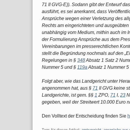
71 II GVG-E)). Sodann gibt der Entwurf das
ausführt, es sei anerkannt, dass Veröffentl
Ansprüche wegen einer Verletzung des all
Rechts am eingerichteten und ausgeübten 
unabhängig vom Medium, mithin auch im I
der Formulierung Ansprüche aus dem Pres
Vereinbarungen im presserechtlichen Kon
stellt die Begründung nochmals auf den „
Regelungen in §
348
Absatz 1 Satz 2 Num
Nummer 5 und §
119a
Absatz 1 Nummer 5
Folgt aber, wie das Landgericht unter Hera
angenommen hat, aus §
71
II GVG keine s
Landgerichte, ist gem. §§
1
ZPO,
71
I,
23
Nr
gegeben, weil der Streitwert 10.000 Euro ni
Den Volltext der Entscheidung finden Sie
h
Tags für diesen Artikel:
amtsgericht
,
ansprüche aus 