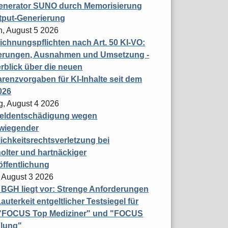
enerator SUNO durch Memorisierung
tput-Generierung
h, August 5 2026
chnungspflichten nach Art. 50 KI-VO:
erungen, Ausnahmen und Umsetzung -
rblick über die neuen
renzvorgaben für KI-Inhalte seit dem
026
g, August 4 2026
eldentschädigung wegen
wiegender
ichkeitsrechtsverletzung bei
olter und hartnäckiger
öffentlichung
 August 3 2026
t BGH liegt vor: Strenge Anforderungen
auterkeit entgeltlicher Testsiegel für
- "FOCUS Top Mediziner" und "FOCUS
lung"