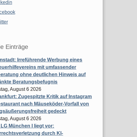
nkedin
cebook
tter
le Einträge
stadt: Irreführende Werbung eines
uerhilfevereins mit umfassender
eratung ohne deutlichen Hinweis auf
änkte Beratungsbefugnis
tag, August 6 2026
nkfurt: Zugespitzte Kritik auf Instagram
staurant nach Mäuseköder-Vorfall von
gsäußerungsfreiheit gedeckt
tag, August 6 2026
t LG München I liegt vor:
rechtsverletzung durch KI-