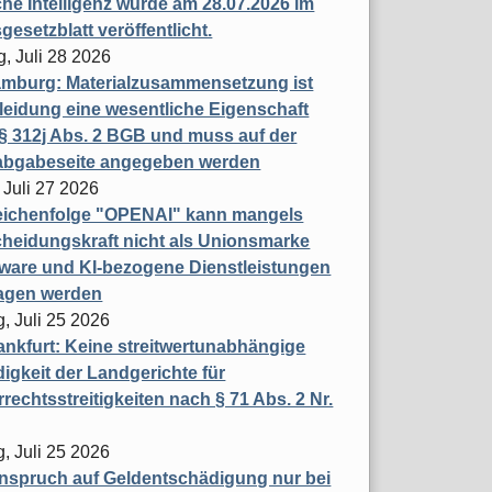
che Intelligenz wurde am 28.07.2026 im
esetzblatt veröffentlicht.
g, Juli 28 2026
mburg: Materialzusammensetzung ist
leidung eine wesentliche Eigenschaft
 312j Abs. 2 BGB und muss auf der
labgabeseite angegeben werden
 Juli 27 2026
eichenfolge "OPENAI" kann mangels
heidungskraft nicht als Unionsmarke
tware und KI-bezogene Dienstleistungen
ragen werden
, Juli 25 2026
nkfurt: Keine streitwertunabhängige
igkeit der Landgerichte für
rechtsstreitigkeiten nach § 71 Abs. 2 Nr.
, Juli 25 2026
nspruch auf Geldentschädigung nur bei