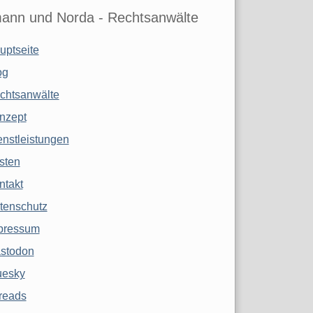
ann und Norda - Rechtsanwälte
uptseite
og
chtsanwälte
nzept
enstleistungen
sten
ntakt
tenschutz
pressum
stodon
uesky
reads