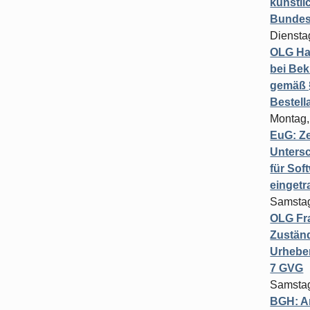
künstli
Bundesg
Diensta
OLG Ha
bei Bek
gemäß §
Bestel
Montag,
EuG: Z
Untersc
für Sof
einget
Samstag
OLG Fra
Zuständ
Urheber
7 GVG
Samstag
BGH: A