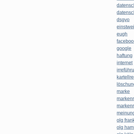
datensc
datensc
dsgvo
einstwe
eugh
faceboo
google
haftung
internet
irreführ
kartellr
löschun
marke
markenr
markenr
meinung
olg frank
olg ha