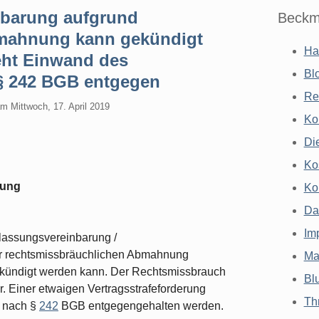
nbarung aufgrund
Beckm
bmahnung kann gekündigt
Ha
teht Einwand des
Bl
§ 242 BGB entgegen
Re
am
Mittwoch, 17. April 2019
Ko
Di
Ko
rung
Ko
Da
Im
lassungsvereinbarung /
er rechtsmissbräuchlichen Abmahnung
Ma
kündigt werden kann. Der Rechtsmissbrauch
Bl
r. Einer etwaigen Vertragsstrafeforderung
Th
 nach §
242
BGB entgegengehalten werden.