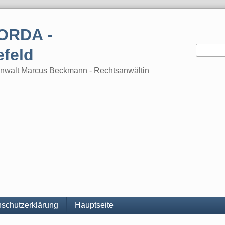
ORDA -
efeld
tsanwalt Marcus Beckmann - Rechtsanwältin
schutzerklärung
Hauptseite