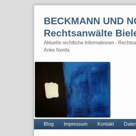
Skip
to
BECKMANN UND N
content
Rechtsanwälte Biel
Aktuelle rechtliche Informationen - Rech
Anke Norda
Blog
Impressum
Kontakt
Daten