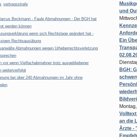
Musikg
g
,
vertragsstrafe
und Ou
Mittwoc
 Marcus Beckmann - Faule Abmahnungen - Der BGH hat
Kennzei
igt werden können
Anford
ssungserklärung wenn sich Rechtslage geändert hat -
Ein Übe
ässigen Rechtsausübung
Transpa
sanwälte Abmahnungen wegen Urheberrechtsverletzung
02.08.2
ssprechen
Diensta
n vor wenn Vielfachabmahner trotz ausgebliebener
BGH: G
h weiterverfolgt
schwer
hnung bei über 240 Abmahnungen im Jahr ohne
Persönl
nden
wiederh
Bildver
Montag,
Volltex
an die L
Ärzte 
Empfeh