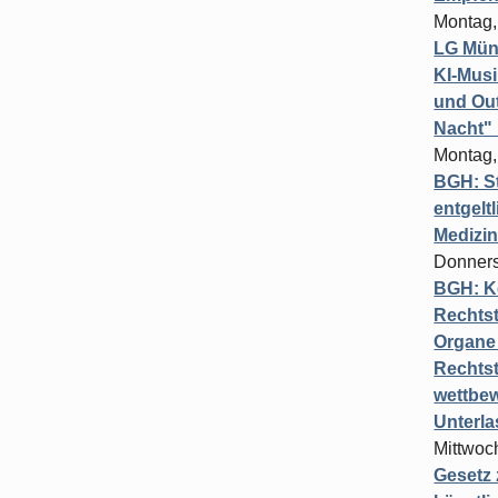
Montag,
LG Münc
KI-Mus
und Out
Nacht"
Montag,
BGH: St
entgelt
Medizi
Donners
BGH: K
Rechtst
Organe 
Rechts
wettbew
Unterl
Mittwoch
Gesetz