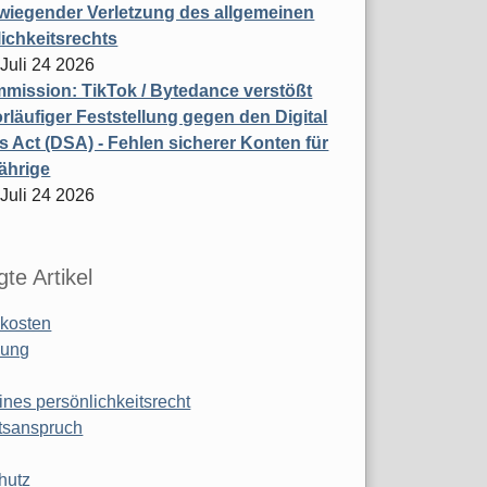
wiegender Verletzung des allgemeinen
ichkeitsrechts
 Juli 24 2026
ission: TikTok / Bytedance verstößt
rläufiger Feststellung gegen den Digital
s Act (DSA) - Fehlen sicherer Konten für
ährige
 Juli 24 2026
te Artikel
kosten
ung
ines persönlichkeitsrecht
tsanspruch
hutz