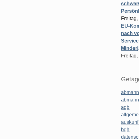
schwer
Persönl
Freitag,
EU-Komm
nach vo
Service
Minderj
Freitag,
Getagg
abmahn
abmahn
agb
allgeme
auskunf
bgh
datensc