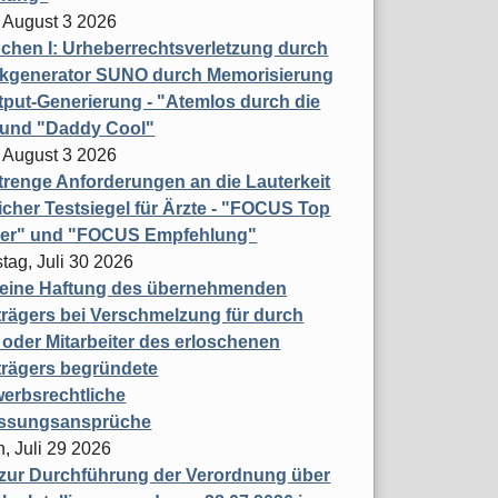
 August 3 2026
hen I: Urheberrechtsverletzung durch
ikgenerator SUNO durch Memorisierung
put-Generierung - "Atemlos durch die
 und "Daddy Cool"
 August 3 2026
renge Anforderungen an die Lauterkeit
licher Testsiegel für Ärzte - "FOCUS Top
ner" und "FOCUS Empfehlung"
tag, Juli 30 2026
eine Haftung des übernehmenden
rägers bei Verschmelzung für durch
oder Mitarbeiter des erloschenen
trägers begründete
erbsrechtliche
assungsansprüche
, Juli 29 2026
 zur Durchführung der Verordnung über