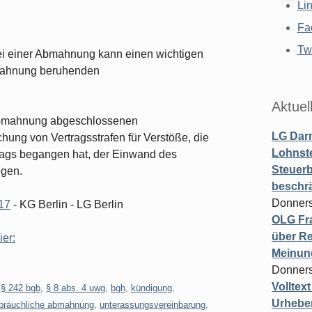
Li
Fa
Twi
bei einer Abmahnung kann einen wichtigen
bmahnung beruhenden
Aktuel
 Abmahnung abgeschlossenen
LG Darm
hung von Vertragsstrafen für Verstöße, die
Lohnste
rags begangen hat, der Einwand des
Steuerb
gen.
beschr
Donners
/17
- KG Berlin - LG Berlin
OLG Fra
über Re
ier:
Meinun
Donners
Volltex
,
§ 242 bgb
,
§ 8 abs. 4 uwg
,
bgh
,
kündigung
,
Urheber
bräuchliche abmahnung
,
unterassungsvereinbarung
,