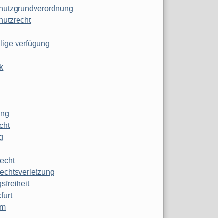
hutzgrundverordnung
hutzrecht
ilige verfügung
k
ung
echt
g
echt
echtsverletzung
sfreiheit
furt
mm