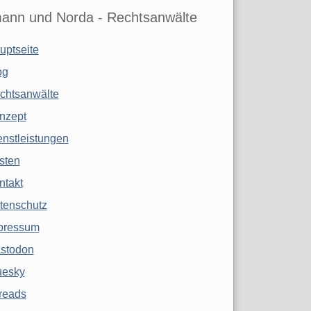
ann und Norda - Rechtsanwälte
uptseite
og
chtsanwälte
nzept
enstleistungen
sten
ntakt
tenschutz
pressum
stodon
uesky
reads