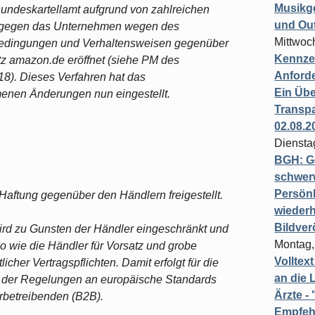
Musikg
undeskartellamt aufgrund von zahlreichen
und Ou
 gegen das Unternehmen wegen des
Mittwoc
bedingungen und Verhaltensweisen gegenüber
Kennzei
z amazon.de eröffnet (siehe PM des
Anford
8). Dieses Verfahren hat das
Ein Übe
enen Änderungen nun eingestellt.
Transpa
02.08.2
Diensta
BGH: G
schwer
Persönl
 Haftung gegenüber den Händlern freigestellt.
wiederh
Bildver
rd zu Gunsten der Händler eingeschränkt und
Montag,
o wie die Händler für Vorsatz und grobe
Volltex
icher Vertragspflichten. Damit erfolgt für die
an die L
 der Regelungen an europäische Standards
Ärzte 
betreibenden (B2B).
Empfeh