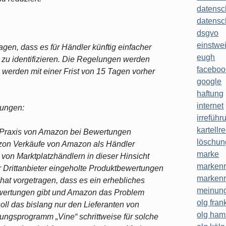
datensc
datensc
dsgvo
einstwe
gen, dass es für Händler künftig einfacher
eugh
 zu identifizieren. Die Regelungen werden
faceboo
 werden mit einer Frist von 15 Tagen vorher
google
haftung
internet
tungen:
irreführ
kartellr
 Praxis von Amazon bei Bewertungen
löschun
mazon Verkäufe von Amazon als Händler
marke
on Marktplatzhändlern in dieser Hinsicht
markenr
 Drittanbieter eingeholte Produktbewertungen
markenr
hat vorgetragen, dass es ein erhebliches
meinung
ewertungen gibt und Amazon das Problem
olg frank
oll das bislang nur den Lieferanten von
olg ha
ngsprogramm „Vine“ schrittweise für solche