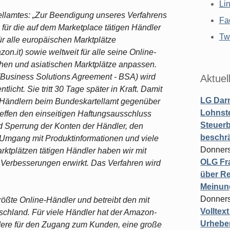
Li
llamtes: „Zur Beendigung unseres Verfahrens
Fa
ür die auf dem Marketplace tätigen Händler
Twi
ür alle europäischen Marktplätze
n.it) sowie weltweit für alle seine Online-
chen und asiatischen Marktplätze anpassen.
Business Solutions Agreement - BSA) wird
Aktuel
icht. Sie tritt 30 Tage später in Kraft. Damit
LG Darm
 Händlern beim Bundeskartellamt gegenüber
Lohnste
effen den einseitigen Haftungsausschluss
Steuerb
 Sperrung der Konten der Händler, den
beschr
n Umgang mit Produktinformationen und viele
Donners
ktplätzen tätigen Händler haben wir mit
OLG Fra
 Verbesserungen erwirkt. Das Verfahren wird
über Re
Meinun
Donners
rößte Online-Händler und betreibt den mit
Volltex
schland. Für viele Händler hat der Amazon-
Urheber
ndere für den Zugang zum Kunden, eine große