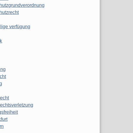
hutzgrundverordnung
hutzrecht
ilige verfügung
k
ung
echt
g
echt
echtsverletzung
sfreiheit
furt
mm