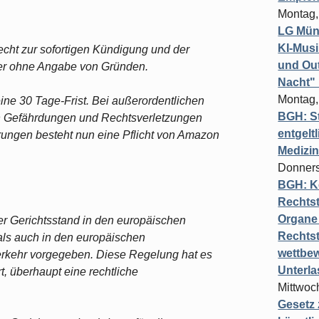
Montag,
LG Münc
KI-Mus
cht zur sofortigen Kündigung und der
und Out
ler ohne Angabe von Gründen.
Nacht"
Montag,
eine 30 Tage-Frist. Bei außerordentlichen
BGH: St
on Gefährdungen und Rechtsverletzungen
entgelt
rungen besteht nun eine Pflicht von Amazon
Medizi
Donners
BGH: K
Rechtst
Organe 
er Gerichtsstand in den europäischen
Rechts
als auch in den europäischen
wettbew
rkehr vorgegeben. Diese Regelung hat es
Unterl
, überhaupt eine rechtliche
Mittwoch
Gesetz