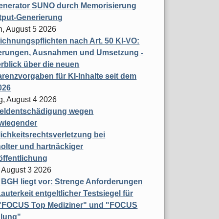
enerator SUNO durch Memorisierung
tput-Generierung
h, August 5 2026
chnungspflichten nach Art. 50 KI-VO:
erungen, Ausnahmen und Umsetzung -
rblick über die neuen
renzvorgaben für KI-Inhalte seit dem
026
g, August 4 2026
eldentschädigung wegen
wiegender
ichkeitsrechtsverletzung bei
olter und hartnäckiger
öffentlichung
 August 3 2026
t BGH liegt vor: Strenge Anforderungen
auterkeit entgeltlicher Testsiegel für
- "FOCUS Top Mediziner" und "FOCUS
lung"