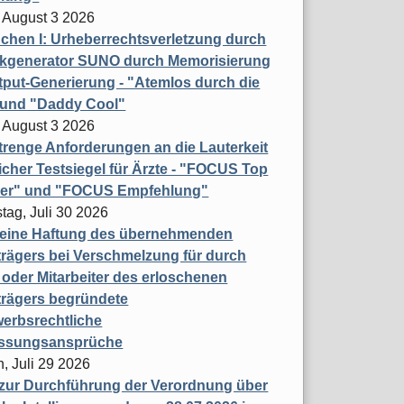
 August 3 2026
hen I: Urheberrechtsverletzung durch
ikgenerator SUNO durch Memorisierung
put-Generierung - "Atemlos durch die
 und "Daddy Cool"
 August 3 2026
renge Anforderungen an die Lauterkeit
licher Testsiegel für Ärzte - "FOCUS Top
ner" und "FOCUS Empfehlung"
tag, Juli 30 2026
eine Haftung des übernehmenden
rägers bei Verschmelzung für durch
oder Mitarbeiter des erloschenen
trägers begründete
erbsrechtliche
assungsansprüche
, Juli 29 2026
 zur Durchführung der Verordnung über