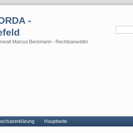
ORDA -
efeld
tsanwalt Marcus Beckmann - Rechtsanwältin
schutzerklärung
Hauptseite