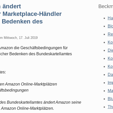
 ändert
Beckm
 Marketplace-Händler
Ha
er Bedenken des
Bl
Re
am
Mittwoch, 17. Juli 2019
Ko
s Amazon die Geschäftsbedingungen für
Di
tlicher Bedenken des Bundeskartellamtes
Ko
Ko
tes:
Da
Im
 den Amazon Online-Marktplätzen
äftsbedingungen
Ma
Bl
 des Bundeskartellamtes ändert Amazon seine
Th
n Amazon Online-Marktplätzen.