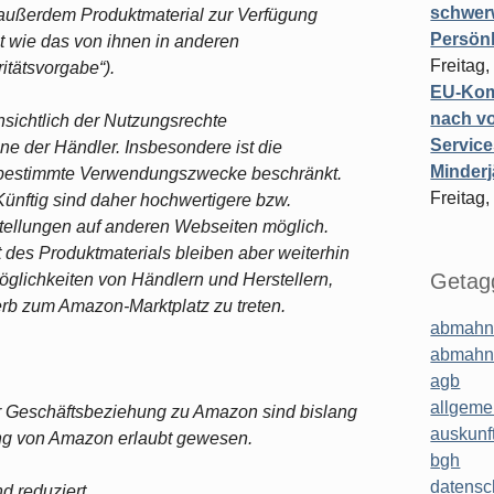
schwer
ußerdem Produktmaterial zur Verfügung
Persönl
st wie das von ihnen in anderen
Freitag,
itätsvorgabe“).
EU-Komm
nach vo
sichtlich der Nutzungsrechte
Service
e der Händler. Insbesondere ist die
Minderj
 bestimmte Verwendungszwecke beschränkt.
Freitag,
 Künftig sind daher hochwertigere bzw.
stellungen auf anderen Webseiten möglich.
des Produktmaterials bleiben aber weiterhin
Getagg
öglichkeiten von Händlern und Herstellern,
erb zum Amazon-Marktplatz zu treten.
abmahn
abmahn
agb
allgeme
r Geschäftsbeziehung zu Amazon sind bislang
auskunf
ung von Amazon erlaubt gewesen.
bgh
datensc
d reduziert.