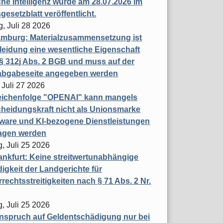
che Intelligenz wurde am 28.07.2026 im
esetzblatt veröffentlicht.
g, Juli 28 2026
mburg: Materialzusammensetzung ist
leidung eine wesentliche Eigenschaft
 312j Abs. 2 BGB und muss auf der
labgabeseite angegeben werden
 Juli 27 2026
eichenfolge "OPENAI" kann mangels
heidungskraft nicht als Unionsmarke
tware und KI-bezogene Dienstleistungen
ragen werden
, Juli 25 2026
nkfurt: Keine streitwertunabhängige
igkeit der Landgerichte für
rechtsstreitigkeiten nach § 71 Abs. 2 Nr.
, Juli 25 2026
nspruch auf Geldentschädigung nur bei