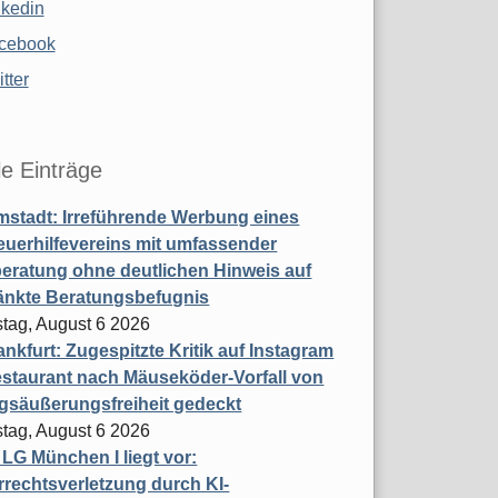
nkedin
cebook
tter
le Einträge
stadt: Irreführende Werbung eines
uerhilfevereins mit umfassender
eratung ohne deutlichen Hinweis auf
änkte Beratungsbefugnis
tag, August 6 2026
nkfurt: Zugespitzte Kritik auf Instagram
staurant nach Mäuseköder-Vorfall von
gsäußerungsfreiheit gedeckt
tag, August 6 2026
t LG München I liegt vor:
rechtsverletzung durch KI-