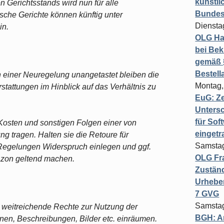
künstli
 Gerichtsstands wird nun für alle
Bundesg
ische Gerichte können künftig unter
Diensta
in.
OLG Ha
bei Bek
gemäß §
Bestel
n einer Neuregelung unangetastet bleiben die
Montag,
attungen im Hinblick auf das Verhältnis zu
EuG: Z
Untersc
für Sof
 Kosten und sonstigen Folgen einer von
einget
g tragen. Halten sie die Retoure für
Samstag
Regelungen Widerspruch einlegen und ggf.
OLG Fra
zon geltend machen.
Zuständ
Urheber
7 GVG
Samstag
 weitreichende Rechte zur Nutzung der
BGH: A
onen, Beschreibungen, Bilder etc. einräumen.