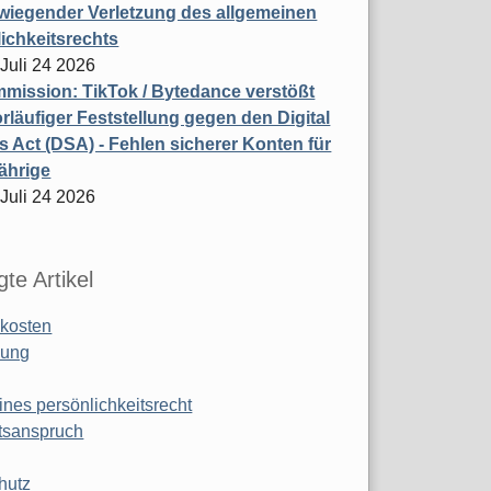
wiegender Verletzung des allgemeinen
ichkeitsrechts
 Juli 24 2026
ission: TikTok / Bytedance verstößt
rläufiger Feststellung gegen den Digital
s Act (DSA) - Fehlen sicherer Konten für
ährige
 Juli 24 2026
te Artikel
kosten
ung
ines persönlichkeitsrecht
tsanspruch
hutz