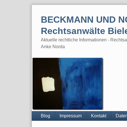
Skip
to
BECKMANN UND N
content
Rechtsanwälte Biel
Aktuelle rechtliche Informationen - Rech
Anke Norda
Blog
Impressum
Kontakt
Daten