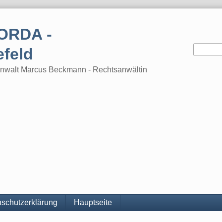
ORDA -
efeld
tsanwalt Marcus Beckmann - Rechtsanwältin
schutzerklärung
Hauptseite