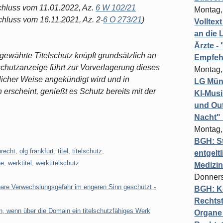
chluss vom 11.01.2022, Az.
6 W 102/21
Montag,
hluss vom 16.11.2021, Az. 2-
6 O 273/21
)
Volltex
an die L
Ärzte 
gewährte Titelschutz knüpft grundsätzlich an
Empfeh
chutzanzeige führt zur Vorverlagerung dieses
Montag,
icher Weise angekündigt wird und in
LG Münc
erscheint, genießt es Schutz bereits mit der
KI-Mus
und Out
Nacht"
Montag,
BGH: St
recht
,
olg frankfurt
,
titel
,
titelschutz
,
entgelt
he
,
werktitel
,
werktitelschutz
Medizi
Donners
lbare Verwechslungsgefahr im engeren Sinn geschützt -
BGH: K
Rechtst
, wenn über die Domain ein titelschutzfähiges Werk
Organe 