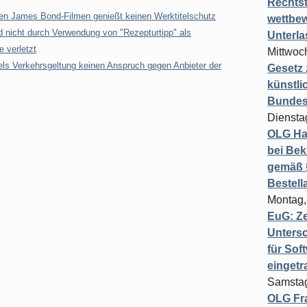
Rechts
n James Bond-Filmen genießt keinen Werktitelschutz
wettbew
d nicht durch Verwendung von "Rezepturtipp" als
Unterl
e verletzt
Mittwoch
els Verkehrsgeltung keinen Anspruch gegen Anbieter der
Gesetz
künstli
Bundesg
Diensta
OLG Ha
bei Bek
gemäß §
Bestel
Montag,
EuG: Z
Untersc
für Sof
einget
Samstag
OLG Fra