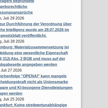
trägers begründete
erbsrechtliche
assungsansprüche
, Juli 29 2026
 zur Durchführung der Verordnung über
che Intelligenz wurde am 28.07.2026 im
esetzblatt veröffentlicht.
g, Juli 28 2026
mburg: Materialzusammensetzung ist
leidung eine wesentliche Eigenschaft
 312j Abs. 2 BGB und muss auf der
labgabeseite angegeben werden
 Juli 27 2026
eichenfolge "OPENAI" kann mangels
heidungskraft nicht als Unionsmarke
tware und KI-bezogene Dienstleistungen
ragen werden
, Juli 25 2026
nkfurt: Keine streitwertunabhängige