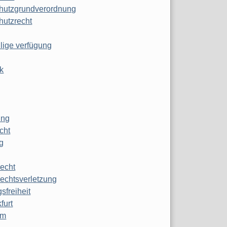
hutzgrundverordnung
hutzrecht
ilige verfügung
k
ung
echt
g
echt
echtsverletzung
sfreiheit
furt
mm