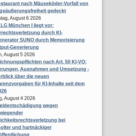
staurant nach Mäuseköder-Vorfall von
gsäußerungsfreiheit gedeckt
tag, August 6 2026
t LG München I liegt vor:
rechtsverletzung durch KI-
enerator SUNO durch Memorisierung
tput-Generierung
h, August 5 2026
chnungspflichten nach Art. 50 KI-VO:
erungen, Ausnahmen und Umsetzung -
rblick über die neuen
renzvorgaben für KI-Inhalte seit dem
026
g, August 4 2026
eldentschädigung wegen
wiegender
ichkeitsrechtsverletzung bei
olter und hartnäckiger
öffentlichung