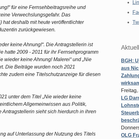
Li
ng!“ für eine Fernsehbeitragsreihe und
Fa
 keine Verwechslungsgefahr. Das
hat deshalb mit heute veröffentlichter
Twi
uzentin zurückgewiesen.
eder keine Ahnung!“. Die Antragstellerin ist
Aktuel
Sie hatte 2009 - 2011 für ihr Fernsehprogramm
ie wieder keine Ahnung! Malerei“ und „Nie
BGH: U
ert. Die Beiträge wurden noch 2021
aus Nic
lichte zudem eine Titelschutzanzeige für diesen
Zahlun
wirksa
Freitag
2021 unter dem Titel „Nie wieder keine
LG Darm
eintlichem Allgemeinwissen aus Politik,
Lohnste
Antragstellerin sieht sich hierdurch in ihren
Steuerb
beschr
Donners
ung auf Unterlassung der Nutzung des Titels
OLG Fra