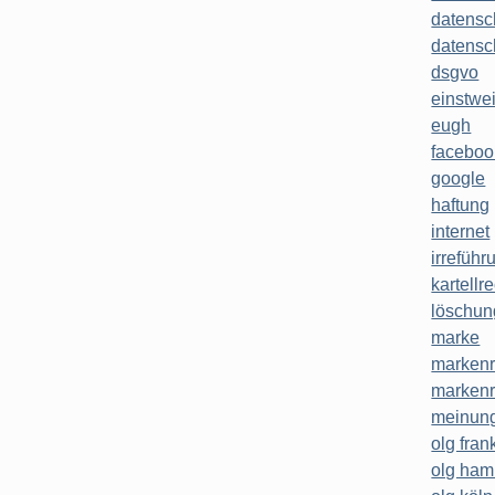
datensc
datensc
dsgvo
einstwe
eugh
faceboo
google
haftung
internet
irreführ
kartellr
löschun
marke
markenr
markenr
meinung
olg frank
olg ha