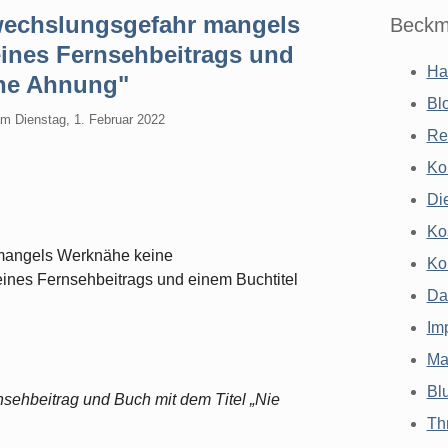
wechslungsgefahr mangels
Beckm
eines Fernsehbeitrags und
Ha
eine Ahnung"
Bl
am
Dienstag, 1. Februar 2022
Re
Ko
Di
Ko
 mangels Werknähe keine
Ko
ines Fernsehbeitrags und einem Buchtitel
Da
Im
Ma
Bl
ehbeitrag und Buch mit dem Titel „Nie
Th