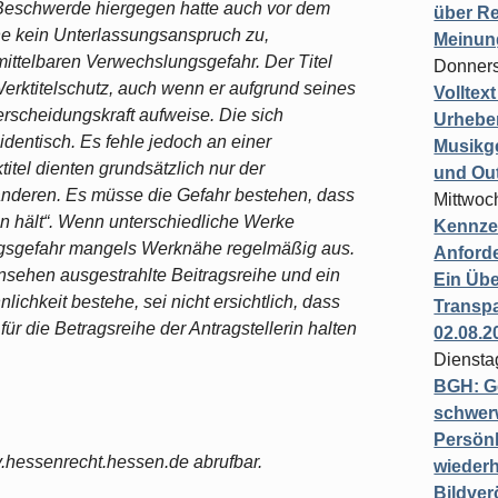
 Beschwerde hiergegen hatte auch vor dem
über Re
ehe kein Unterlassungsanspruch zu,
Meinun
ittelbaren Verwechslungsgefahr. Der Titel
Donners
erktitelschutz, auch wenn er aufgrund seines
Volltex
rscheidungskraft aufweise. Die sich
Urheber
dentisch. Es fehle jedoch an einer
Musikg
itel dienten grundsätzlich nur der
und Ou
nderen. Es müsse die Gefahr bestehen, dass
Mittwoc
en hält“. Wenn unterschiedliche Werke
Kennzei
ngsgefahr mangels Werknähe regelmäßig aus.
Anford
rnsehen ausgestrahlte Beitragsreihe und ein
Ein Übe
ichkeit bestehe, sei nicht ersichtlich, dass
Transpa
ür die Betragsreihe der Antragstellerin halten
02.08.2
Diensta
BGH: G
schwer
Persönl
v.hessenrecht.hessen.de abrufbar.
wiederh
Bildver