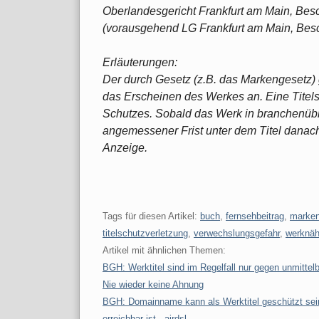
Oberlandesgericht Frankfurt am Main, Bes
(vorausgehend LG Frankfurt am Main, Besc
Erläuterungen:
Der durch Gesetz (z.B. das Markengesetz) 
das Erscheinen des Werkes an. Eine Titels
Schutzes. Sobald das Werk in branchenübl
angemessener Frist unter dem Titel danach 
Anzeige.
Tags für diesen Artikel:
buch
,
fernsehbeitrag
,
marken
titelschutzverletzung
,
verwechslungsgefahr
,
werknä
Artikel mit ähnlichen Themen:
BGH: Werktitel sind im Regelfall nur gegen unmitte
Nie wieder keine Ahnung
BGH: Domainname kann als Werktitel geschützt sein
erreichbar ist - airdsl