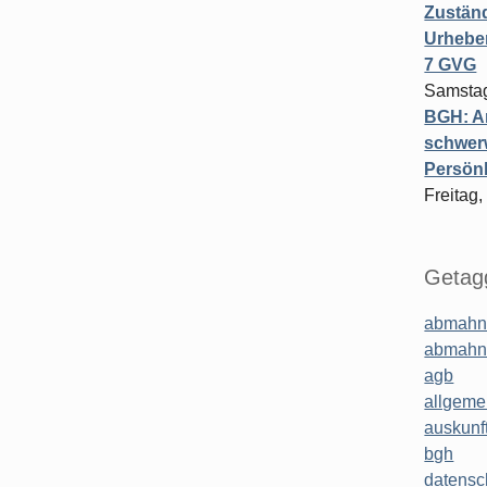
Zuständ
Urheber
7 GVG
Samstag
BGH: A
schwer
Persönl
Freitag,
Getagg
abmahn
abmahn
agb
allgeme
auskunf
bgh
datensc