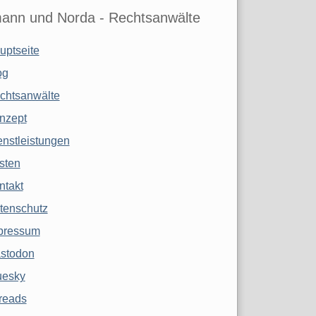
ann und Norda - Rechtsanwälte
uptseite
og
chtsanwälte
nzept
enstleistungen
sten
ntakt
tenschutz
pressum
stodon
uesky
reads