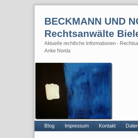
Skip
to
BECKMANN UND N
content
Rechtsanwälte Biel
Aktuelle rechtliche Informationen - Rech
Anke Norda
Blog
Impressum
Kontakt
Daten