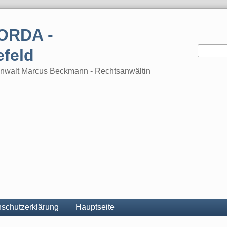
ORDA -
efeld
tsanwalt Marcus Beckmann - Rechtsanwältin
schutzerklärung
Hauptseite