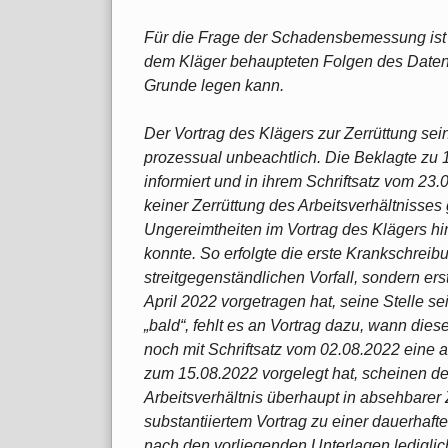
Für die Frage der Schadensbemessung ist
dem Kläger behaupteten Folgen des Datens
Grunde legen kann.
Der Vortrag des Klägers zur Zerrüttung sein
prozessual unbeachtlich. Die Beklagte zu 1
informiert und in ihrem Schriftsatz vom 23.
keiner Zerrüttung des Arbeitsverhältnisses
Ungereimtheiten im Vortrag des Klägers hin
konnte. So erfolgte die erste Krankschreib
streitgegenständlichen Vorfall, sondern er
April 2022 vorgetragen hat, seine Stelle s
„bald“, fehlt es an Vortrag dazu, wann diese
noch mit Schriftsatz vom 02.08.2022 eine a
zum 15.08.2022 vorgelegt hat, scheinen de
Arbeitsverhältnis überhaupt in absehbarer 
substantiiertem Vortrag zu einer dauerhafte
nach den vorliegenden Unterlagen ledigli