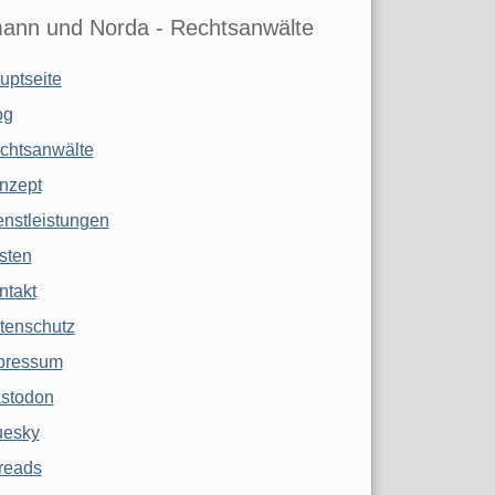
ann und Norda - Rechtsanwälte
uptseite
og
chtsanwälte
nzept
enstleistungen
sten
ntakt
tenschutz
pressum
stodon
uesky
reads