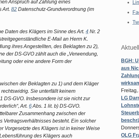
inen Anspruch auf Zahlung eines
Li
 Art.
82
Datenschutz-Grundverordnung (im
Fa
Twi
ne Daten des Klägers im Sinne des Art.
4
Nr. 2
streitgegenständliche E-Mail an Herrn K.
lung ihres Angestellten, des Beklagten zu 2),
Aktuel
nne der DS-GVO zählt auch die „Verwendung,
BGH: U
eitung oder eine andere Form der
aus Nic
Zahlun
wirksa
zwischen der Beklagten zu 1) und dem Kläger
Freitag
echtswidrig. Sie unterfällt keinem
LG Darm
1 DS-GVO. Insbesondere ist sie nicht zur
Lohnste
derlich“, Art.
6
Abs. 1 lit. b) DS-GVO.
Steuerb
nmittelbarer Zusammenhang zwischen der
beschr
Vertragsverhältnisses besteht. Ein solcher
Donners
er Vorgesetzte des Klägers ist in keiner Weise
OLG Fra
te Lebensführung des Klägers auch