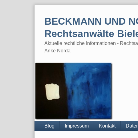
Skip
to
BECKMANN UND N
content
Rechtsanwälte Biel
Aktuelle rechtliche Informationen - Rech
Anke Norda
Blog
Impressum
Kontakt
Daten