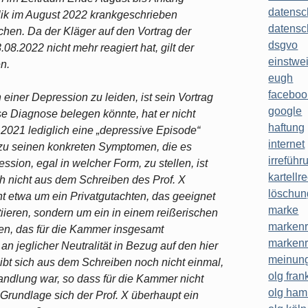
datensc
ik im August 2022 krankgeschrieben
datensc
chen. Da der Kläger auf den Vortrag der
dsgvo
08.2022 nicht mehr reagiert hat, gilt der
einstwe
n.
eugh
faceboo
einer Depression zu leiden, ist sein Vortrag
google
ese Diagnose belegen könnte, hat er nicht
haftung
.2021 lediglich eine „depressive Episode“
internet
g zu seinen konkreten Symptomen, die es
irreführ
sion, egal in welcher Form, zu stellen, ist
kartellr
uch nicht aus dem Schreiben des Prof. X
löschun
ht etwa um ein Privatgutachten, das geeignet
marke
iieren, sondern um ein in einem reißerischen
markenr
ben, das für die Kammer insgesamt
markenr
 an jeglicher Neutralität in Bezug auf den hier
meinung
ibt sich aus dem Schreiben noch nicht einmal,
olg frank
andlung war, so dass für die Kammer nicht
olg ha
n Grundlage sich der Prof. X überhaupt ein