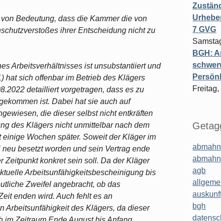
Zuständ
Urheber
 von Bedeutung, dass die Kammer die von
7 GVG
chutzverstoßes ihrer Entscheidung nicht zu
Samstag
BGH: A
schwer
es Arbeitsverhältnisses ist unsubstantiiert und
Persönl
) hat sich offenbar im Betrieb des Klägers
Freitag,
08.2022 detailliert vorgetragen, dass es zu
 gekommen ist. Dabei hat sie auch auf
gewiesen, die dieser selbst nicht entkräften
Getagg
ung des Klägers nicht unmittelbar nach dem
st einige Wochen später. Soweit der Kläger im
abmahn
ei neu besetzt worden und sein Vertrag ende
abmahn
r Zeitpunkt konkret sein soll. Da der Kläger
agb
ktuelle Arbeitsunfähigkeitsbescheinigung bis
allgeme
utliche Zweifel angebracht, ob das
auskunf
Zeit enden wird. Auch fehlt es an
bgh
n Arbeitsunfähigkeit des Klägers, da dieser
datensc
ch im Zeitraum Ende August bis Anfang