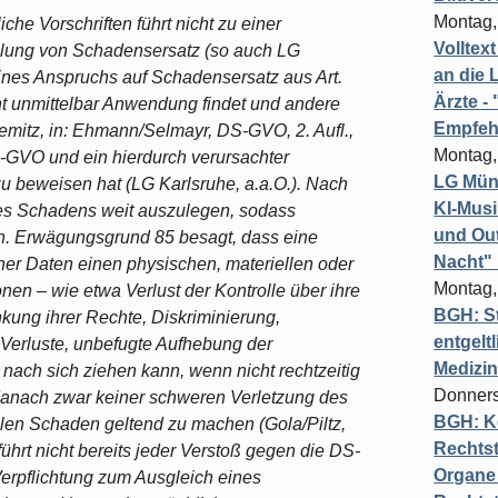
Montag,
che Vorschriften führt nicht zu einer
Volltex
ahlung von Schadensersatz (so auch LG
an die L
ines Anspruchs auf Schadensersatz aus Art.
Ärzte 
t unmittelbar Anwendung findet und andere
Empfeh
mitz, in: Ehmann/Selmayr, DS-GVO, 2. Aufl.,
Montag,
DS-GVO und ein hierdurch verursachter
LG Münc
u beweisen hat (LG Karlsruhe, a.a.O.). Nach
KI-Mus
es Schadens weit auszulegen, sodass
und Out
en. Erwägungsgrund 85 besagt, dass eine
Nacht"
r Daten einen physischen, materiellen oder
Montag,
nen – wie etwa Verlust der Kontrolle über ihre
BGH: St
ung ihrer Rechte, Diskriminierung,
entgelt
le Verluste, unbefugte Aufhebung der
Medizi
ach sich ziehen kann, wenn nicht rechtzeitig
Donners
danach zwar keiner schweren Verletzung des
BGH: K
llen Schaden geltend zu machen (Gola/Piltz,
Rechtst
ührt nicht bereits jeder Verstoß gegen die DS-
Organe 
Verpflichtung zum Ausgleich eines