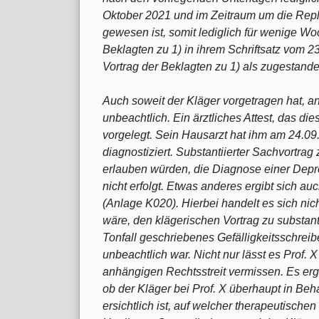
Oktober 2021 und im Zeitraum um die Repl
gewesen ist, somit lediglich für wenige Wo
Beklagten zu 1) in ihrem Schriftsatz vom 23.
Vortrag der Beklagten zu 1) als zugestande
Auch soweit der Kläger vorgetragen hat, an 
unbeachtlich. Ein ärztliches Attest, das di
vorgelegt. Sein Hausarzt hat ihm am 24.09
diagnostiziert. Substantiierter Sachvortra
erlauben würden, die Diagnose einer Depres
nicht erfolgt. Etwas anderes ergibt sich a
(Anlage K020). Hierbei handelt es sich nic
wäre, den klägerischen Vortrag zu substant
Tonfall geschriebenes Gefälligkeitsschrei
unbeachtlich war. Nicht nur lässt es Prof. X
anhängigen Rechtsstreit vermissen. Es erg
ob der Kläger bei Prof. X überhaupt in Beh
ersichtlich ist, auf welcher therapeutische