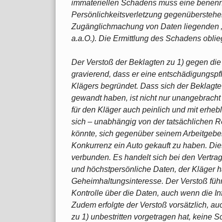
immateriellen Schadens muss eine benennb
Persönlichkeitsverletzung gegenüberstehen
Zugänglichmachung von Daten liegenden „B
a.a.O.). Die Ermittlung des Schadens obli
Der Verstoß der Beklagten zu 1) gegen die 
gravierend, dass er eine entschädigungspfl
Klägers begründet. Dass sich der Beklagte
gewandt haben, ist nicht nur unangebrach
für den Kläger auch peinlich und mit erhe
sich – unabhängig von der tatsächlichen R
könnte, sich gegenüber seinem Arbeitgeber 
Konkurrenz ein Auto gekauft zu haben. Die
verbunden. Es handelt sich bei den Vertra
und höchstpersönliche Daten, der Kläger ha
Geheimhaltungsinteresse. Der Verstoß führt
Kontrolle über die Daten, auch wenn die In
Zudem erfolgte der Verstoß vorsätzlich, au
zu 1) unbestritten vorgetragen hat, keine 