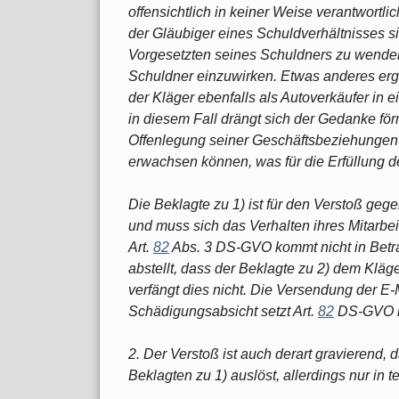
offensichtlich in keiner Weise verantwortli
der Gläubiger eines Schuldverhältnisses si
Vorgesetzten seines Schuldners zu wenden
Schuldner einzuwirken. Etwas anderes erg
der Kläger ebenfalls als Autoverkäufer in
in diesem Fall drängt sich der Gedanke för
Offenlegung seiner Geschäftsbeziehunge
erwachsen können, was für die Erfüllung des
Die Beklagte zu 1) ist für den Verstoß gege
und muss sich das Verhalten ihres Mitarbe
Art.
82
Abs. 3 DS-GVO kommt nicht in Betrac
abstellt, dass der Beklagte zu 2) dem Klä
verfängt dies nicht. Die Versendung der E-M
Schädigungsabsicht setzt Art.
82
DS-GVO ni
2. Der Verstoß ist auch derart gravierend, 
Beklagten zu 1) auslöst, allerdings nur in t