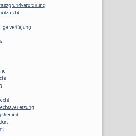
hutzgrundverordnung
hutzrecht
ilige verfügung
k
ung
echt
g
echt
echtsverletzung
sfreiheit
furt
mm