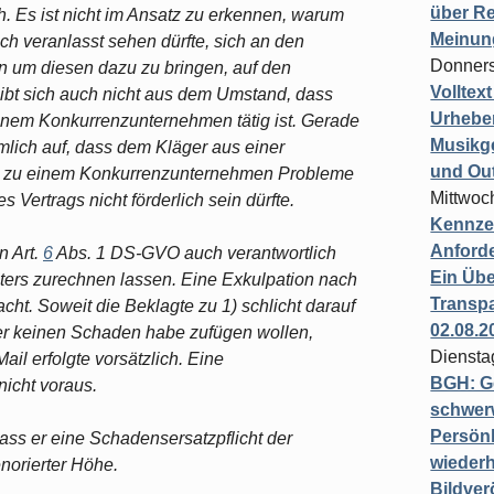
über Re
ch. Es ist nicht im Ansatz zu erkennen, warum
Meinun
ch veranlasst sehen dürfte, sich an den
Donners
 um diesen dazu zu bringen, auf den
Volltex
ibt sich auch nicht aus dem Umstand, dass
Urheber
 einem Konkurrenzunternehmen tätig ist. Gerade
Musikg
mlich auf, dass dem Kläger aus einer
und Ou
n zu einem Konkurrenzunternehmen Probleme
Mittwoc
 Vertrags nicht förderlich sein dürfte.
Kennzei
Anford
n Art.
6
Abs. 1 DS-GVO auch verantwortlich
Ein Übe
iters zurechnen lassen. Eine Exkulpation nach
Transpa
ht. Soweit die Beklagte zu 1) schlicht darauf
02.08.2
ger keinen Schaden habe zufügen wollen,
Diensta
ail erfolgte vorsätzlich. Eine
BGH: G
cht voraus.
schwer
Persönl
dass er eine Schadensersatzpflicht der
wiederh
enorierter Höhe.
Bildver