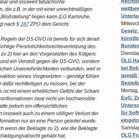
Rechts
ar und insoweit tatsächliche
wettbew
, die z.B. in der mit einer unrechtmäßigen
Unterl
loßstellung“ liegen kann (LG Karlsruhe,
Mittwoch
egt nach §
287
ZPO dem Gericht.
Gesetz
künstli
Regeln der DS-GVO ist bereits für sich derart
Bundesg
ichtige Persönlichkeitsrechtsverletzung des
Diensta
 zu 2) hier an den Vorgesetzten des Klägers
OLG Ha
t und ein Verstoß gegen die DS-GVO, sondern
bei Bek
blichen Unannehmlichkeiten verbunden, weil er
gemäß §
eaktion seines Vorgesetzten – genötigt fühlen
Bestel
dafür rechtfertigen zu müssen, bei der
Montag,
s ist mit einem erheblichen Gefühl der Scham
EuG: Z
gsinformationen zwar nicht um hochsensible
Untersc
tte jedoch ein offensichtliches
für Sof
 insoweit auch zu einem völligen Verlust der
einget
formation nur an eine Person geleitet wurde.
Samstag
ch wenn der Beklagte zu 2), wie die Beklagte
OLG Fra
Schädigungsabsicht gehabt hat.