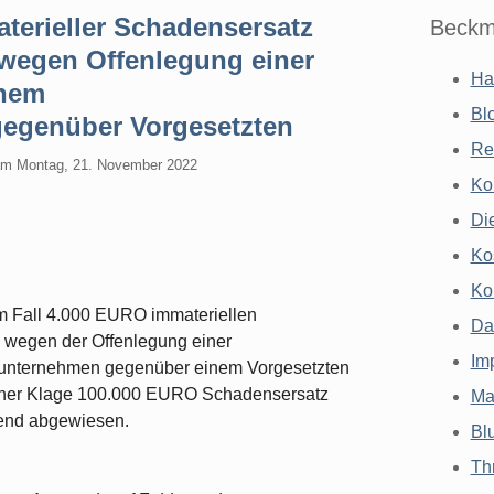
terieller Schadensersatz
Beckm
 wegen Offenlegung einer
Ha
inem
Bl
egenüber Vorgesetzten
Re
am
Montag, 21. November 2022
Ko
Di
Ko
Ko
m Fall 4.000 EURO immateriellen
Da
wegen der Offenlegung einer
Im
unternehmen gegenüber einem Vorgesetzten
seiner Klage 100.000 EURO Schadensersatz
Ma
gend abgewiesen.
Bl
Th