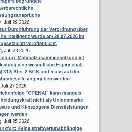
trägers begründete
erbsrechtliche
assungsansprüche
, Juli 29 2026
 zur Durchführung der Verordnung über
che Intelligenz wurde am 28.07.2026 im
esetzblatt veröffentlicht.
g, Juli 28 2026
mburg: Materialzusammensetzung ist
leidung eine wesentliche Eigenschaft
 312j Abs. 2 BGB und muss auf der
labgabeseite angegeben werden
 Juli 27 2026
eichenfolge "OPENAI" kann mangels
heidungskraft nicht als Unionsmarke
tware und KI-bezogene Dienstleistungen
ragen werden
, Juli 25 2026
nkfurt: Keine streitwertunabhängige