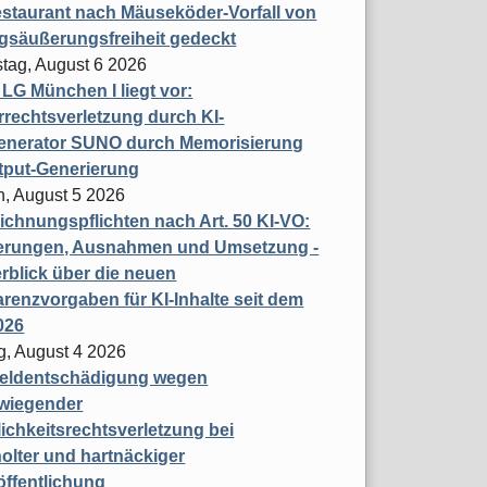
staurant nach Mäuseköder-Vorfall von
gsäußerungsfreiheit gedeckt
tag, August 6 2026
t LG München I liegt vor:
rechtsverletzung durch KI-
enerator SUNO durch Memorisierung
tput-Generierung
h, August 5 2026
chnungspflichten nach Art. 50 KI-VO:
erungen, Ausnahmen und Umsetzung -
rblick über die neuen
renzvorgaben für KI-Inhalte seit dem
026
g, August 4 2026
eldentschädigung wegen
wiegender
ichkeitsrechtsverletzung bei
olter und hartnäckiger
öffentlichung