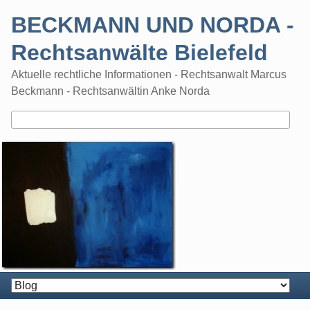
Skip
BECKMANN UND NORDA -
to
content
Rechtsanwälte Bielefeld
Aktuelle rechtliche Informationen - Rechtsanwalt Marcus
Beckmann - Rechtsanwältin Anke Norda