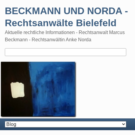
Skip
BECKMANN UND NORDA -
to
content
Rechtsanwälte Bielefeld
Aktuelle rechtliche Informationen - Rechtsanwalt Marcus
Beckmann - Rechtsanwältin Anke Norda