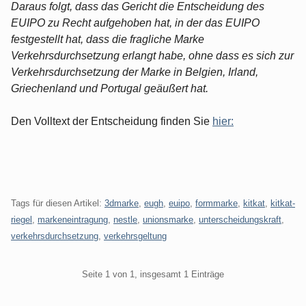
Daraus folgt, dass das Gericht die Entscheidung des
EUIPO zu Recht aufgehoben hat, in der das EUIPO
festgestellt hat, dass die fragliche Marke
Verkehrsdurchsetzung erlangt habe, ohne dass es sich zur
Verkehrsdurchsetzung der Marke in Belgien, Irland,
Griechenland und Portugal geäußert hat.
Den Volltext der Entscheidung finden Sie
hier:
Tags für diesen Artikel:
3dmarke
,
eugh
,
euipo
,
formmarke
,
kitkat
,
kitkat-
riegel
,
markeneintragung
,
nestle
,
unionsmarke
,
unterscheidungskraft
,
verkehrsdurchsetzung
,
verkehrsgeltung
Pagination
Seite 1 von 1, insgesamt 1 Einträge