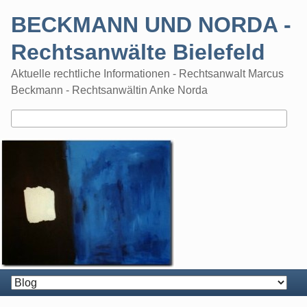
Skip
BECKMANN UND NORDA -
to
content
Rechtsanwälte Bielefeld
Aktuelle rechtliche Informationen - Rechtsanwalt Marcus
Beckmann - Rechtsanwältin Anke Norda