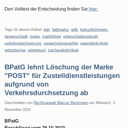
Den Volltext der Entscheidung finden Sie
hier:
Tags für diesen Artikel:
bgh
,
farbmarke
,
gelb
,
herkunftshinweis
,
langenscheidt
,
marke
,
marktführer
,
unterscheidungskraft
,
verkehrsdurchsetzung
,
verwechslungsgefahr
,
warenähnlichkeit
,
wörterbücher
,
wörterbuch
,
zeichenähnlichkeit
BPatG lehnt Löschung der Marke
"POST" für Zustelldienstleistungen
aufgrund von
Verkehrsdurchsetzung ab
Geschrieben von
Rechtsanwalt Marcus Beckmann
am
Mittwoch, 3.
November 2010
BPatG
Beschlüsse vom 28.10.2010