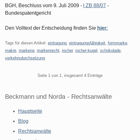
BGH, Beschluss vom 9. Juli 2009 -
I ZB 88/07
-
Bundespatentgericht
Den Volltext der Entscheidung finden Sie
hier:
Tags für diesen Artikel:
eintragung
,
eintragungsfähigkeit
,
formmarke
,
makre
,
markeng
,
markenrecht
,
rocher
,
rocher-kugel
,
schokolade
,
verkehrsdurchsetzung
Pagination
Seite 1 von 1, insgesamt 4 Einträge
Beckmann und Norda - Rechtsanwälte
Hauptseite
Blog
Rechtsanwälte