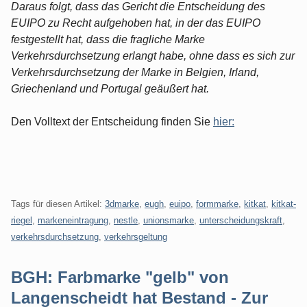
Daraus folgt, dass das Gericht die Entscheidung des
EUIPO zu Recht aufgehoben hat, in der das EUIPO
festgestellt hat, dass die fragliche Marke
Verkehrsdurchsetzung erlangt habe, ohne dass es sich zur
Verkehrsdurchsetzung der Marke in Belgien, Irland,
Griechenland und Portugal geäußert hat.
Den Volltext der Entscheidung finden Sie
hier:
Tags für diesen Artikel:
3dmarke
,
eugh
,
euipo
,
formmarke
,
kitkat
,
kitkat-
riegel
,
markeneintragung
,
nestle
,
unionsmarke
,
unterscheidungskraft
,
verkehrsdurchsetzung
,
verkehrsgeltung
BGH: Farbmarke "gelb" von
Langenscheidt hat Bestand - Zur