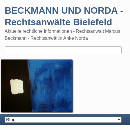
Skip
BECKMANN UND NORDA -
to
content
Rechtsanwälte Bielefeld
Aktuelle rechtliche Informationen - Rechtsanwalt Marcus
Beckmann - Rechtsanwältin Anke Norda