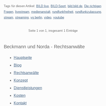
Tags für diesen Artikel:
BILD live
,
BILD-Sport
,
bild.bild.de
,
Die richtigen
Fragen
,
livestream
,
medienanstalt
,
rundfunkfreiheit
,
rundfunkzulassung
,
stream
,
streaming
,
vg berlin
,
video
,
youtube
Pagination
Seite 1 von 1, insgesamt 1 Einträge
Beckmann und Norda - Rechtsanwälte
Hauptseite
Blog
Rechtsanwälte
Konzept
Dienstleistungen
Kosten
Kontakt