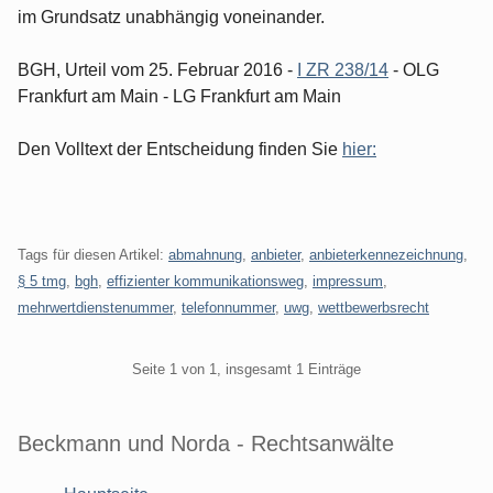
im Grundsatz unabhängig voneinander.
BGH, Urteil vom 25. Februar 2016 -
I ZR 238/14
- OLG
Frankfurt am Main - LG Frankfurt am Main
Den Volltext der Entscheidung finden Sie
hier:
Tags für diesen Artikel:
abmahnung
,
anbieter
,
anbieterkennezeichnung
,
§ 5 tmg
,
bgh
,
effizienter kommunikationsweg
,
impressum
,
mehrwertdienstenummer
,
telefonnummer
,
uwg
,
wettbewerbsrecht
Pagination
Seite 1 von 1, insgesamt 1 Einträge
Beckmann und Norda - Rechtsanwälte