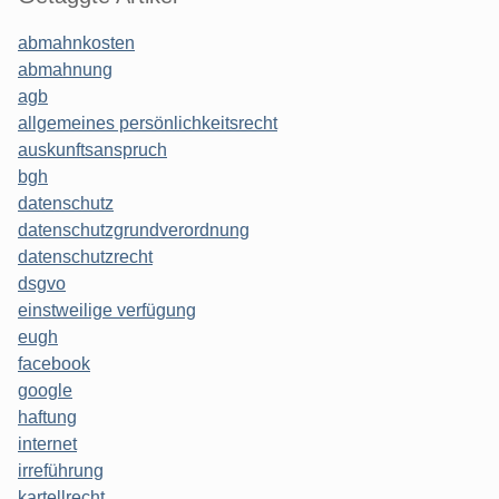
abmahnkosten
abmahnung
agb
allgemeines persönlichkeitsrecht
auskunftsanspruch
bgh
datenschutz
datenschutzgrundverordnung
datenschutzrecht
dsgvo
einstweilige verfügung
eugh
facebook
google
haftung
internet
irreführung
kartellrecht