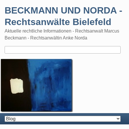
Skip
BECKMANN UND NORDA -
to
content
Rechtsanwälte Bielefeld
Aktuelle rechtliche Informationen - Rechtsanwalt Marcus
Beckmann - Rechtsanwältin Anke Norda