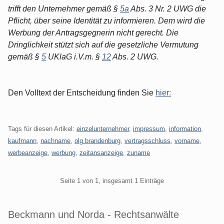
trifft den Unternehmer gemäß §
5a
Abs. 3 Nr. 2 UWG die
Pflicht, über seine Identität zu informieren. Dem wird die
Werbung der Antragsgegnerin nicht gerecht. Die
Dringlichkeit stützt sich auf die gesetzliche Vermutung
gemäß §
5
UKlaG i.V.m. §
12
Abs. 2 UWG.
Den Volltext der Entscheidung finden Sie
hier:
Tags für diesen Artikel:
einzelunternehmer
,
impressum
,
information
,
kaufmann
,
nachname
,
olg brandenburg
,
vertragsschluss
,
vorname
,
werbeanzeige
,
werbung
,
zeitansanzeige
,
zuname
Pagination
Seite 1 von 1, insgesamt 1 Einträge
Beckmann und Norda - Rechtsanwälte